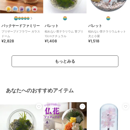
バックヤードファミリー
パレット
パレット
プリザーブドフラワー ガラス
枯れない苔テラリウム 苔プリ
枯れない苔テラリウムキット
ドーム
10cmナチュラル
犬と小屋
¥2,828
¥1,408
¥1,518
もっとみる
あなたへのおすすめアイテム