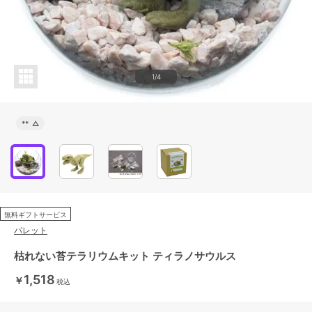
1/4
**
△
無料ギフトサービス
パレット
枯れない苔テラリウムキット ティラノサウルス
1,518
￥
税込