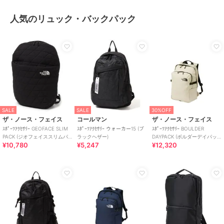
人気のリュック・バックパック
SALE
SALE
30%OFF
ザ・ノース・フェイス
コールマン
ザ・ノース・フェイス
ｽﾎﾟｰﾂｱｸｾｻﾘｰ GEOFACE SLIM
ｽﾎﾟｰﾂｱｸｾｻﾘｰ ウォーカー15 (ブ
ｽﾎﾟｰﾂｱｸｾｻﾘｰ BOULDER
PACK (ジオフェイススリムパ
ラックヘザー)
DAYPACK (ボルダーデイパッ
¥10,780
¥5,247
¥12,320
ック)
ク)