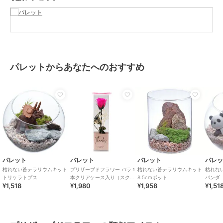
サイズ
**
素材
容器：ガラス 内容物：プリザーブ
ドモス プリザーブドグリーン ウ
ッド 石 砂利 フィギュア 説明書
商品のお取り扱い方法
パレットからあなたへのおすすめ
お手入れ
お手入れ不要です。劣化・退色・
変質の原因となりますので水や
り、霧吹きは絶対にしないで下さ
い。
原産国
日本
パレット
パレット
パレット
パレ
枯れない苔テラリウムキット
プリザーブドフラワー バラ１
枯れない苔テラリウムキット
枯れな
トリケラトプス
本クリアケース入り（スクエ
8.5cmポット
パンダ
¥1,518
¥1,980
¥1,958
¥1,51
ア）ブライトピンク