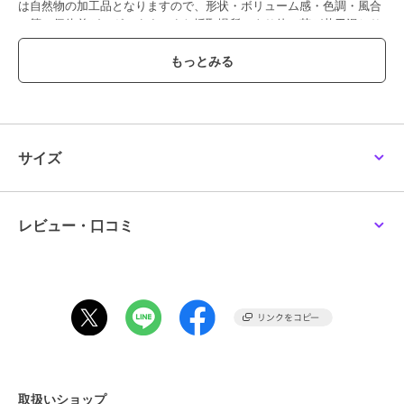
は自然物の加工品となりますので、形状・ボリューム感・色調・風合
い等の個体差がございます。また採取場所により他の苔が若干混じり
合う場合もあります。苔には、土・木片・枯葉・小石・埃等の付着・
混入がございます。染料が表面から滲む場合があります。衣類・家
具・壁紙等に色移りする恐れがありますので、ご使用の際には充分ご
注意下さい。自然物の加工品となりますので、苔本来のにおいが若干
します。使用している石、ウッド、砂 利は自然物につき個体差があり
ます。
どなたでも簡単に作ることができますが、誤飲の危険がありますの
サイズ
で、６歳未満のお子様には与えないでください。外箱は茶箱仕様で
す。
レビュー・口コミ
この商品は無料ギフトサービスの対象商品です
>>無料ギフトサービスについての詳細はこちら
ブランド
パレット
ショップ
パレット
商品カテゴリ
ギフト用品
／
プリザーブドフラ
ワー
カラー
**
取扱いショップ