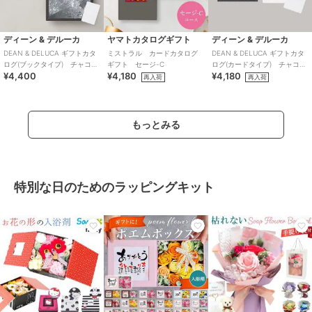
ディーン & デルーカ
ヤマトカタログギフト
ディーン & デルーカ
DEAN & DELUCA ギフトカタ
ミストラル カードカタログ
DEAN & DELUCA ギフトカタ
ログ(ブックタイプ) チャコー
ギフト セージ-C
ログ(カードタイプ) チャコー
¥4,400
¥4,180
¥4,180
ル-BC
ル-C
再入荷
再入荷
もっとみる
特別な日のためのラッピングキット