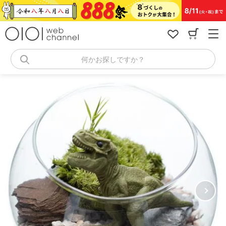
コ
ン
テ
ン
ツ
へ
何かお探しですか？
ス
キ
ッ
プ