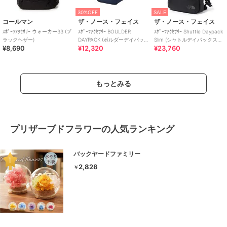
30%OFF
SALE
コールマン
ザ・ノース・フェイス
ザ・ノース・フェイス
ｽﾎﾟｰﾂｱｸｾｻﾘｰ ウォーカー33 (ブ
ｽﾎﾟｰﾂｱｸｾｻﾘｰ BOULDER
ｽﾎﾟｰﾂｱｸｾｻﾘｰ Shuttle Daypack
ラックヘザー)
DAYPACK (ボルダーデイパッ
Slim (シャトルデイパックスリ
¥8,690
¥12,320
¥23,760
ク)
ム)
もっとみる
プリザーブドフラワーの人気ランキング
バックヤードファミリー
2,828
￥