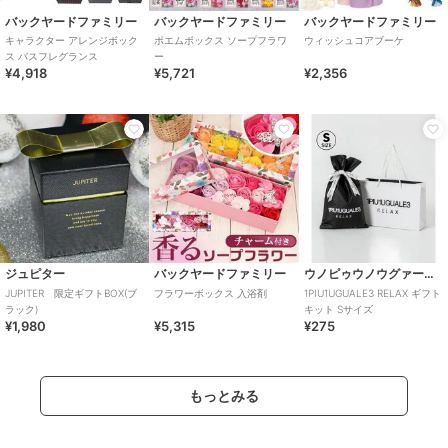
バックヤードファミリー
バックヤードファミリー
バックヤードファミリー
キャラクター アレンジボック
ポエムボックス ソープフラワ
ウィッシュコアブーケ
ス バスフレグランス
ー
¥4,918
¥5,721
¥2,356
ジュピター
バックヤードファミリー
ウノピゥウノウグァーレトレ リラックス
JUPITER 限定ギフトBOX(ブ
フラワーボックス 入浴剤
1PIU1UGUALE3 RELAX ギフト
ラック)
キット Sサイズ
¥1,980
¥5,315
¥275
もっとみる