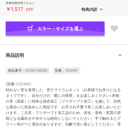
各種特典利用でさらに
￥1,517
OFF
特典内訳
カラー・サイズを選ぶ
商品説明
商品番号：CF020-68293
型番：11221KP
[型番:11221KP]
枯れない苔を使用した、苔テラリウムキット（お客様でお作りになる
タイプです）。自分だけの「癒しの情景」をお楽しみください♪本物
の苔（国産）に特殊な保存加工（プリザーブド加工）を施して、自然
な風合いに色染めした商品です。お手入れ不要で長くお楽しみいただ
けます。ご注意：プリザーブド加工品のため、劣化・退色・変質の原
因となる霧吹きや水やりは絶対にしないでください。手で触れるとグ
リーン色がつく場合がありますが、石鹸で洗い落としてください。苔