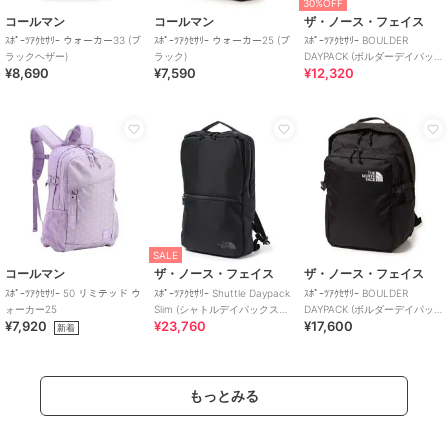
30%OFF
コールマン
コールマン
ザ・ノース・フェイス
ｽﾎﾟｰﾂｱｸｾｻﾘｰ ウォーカー33 (ブ
ｽﾎﾟｰﾂｱｸｾｻﾘｰ ウォーカー25 (ブ
ｽﾎﾟｰﾂｱｸｾｻﾘｰ BOULDER
ラックヘザー)
ラック)
DAYPACK (ボルダーデイパッ
¥8,690
¥7,590
¥12,320
ク)
SALE
コールマン
ザ・ノース・フェイス
ザ・ノース・フェイス
ｽﾎﾟｰﾂｱｸｾｻﾘｰ 50 リミテッド ウ
ｽﾎﾟｰﾂｱｸｾｻﾘｰ Shuttle Daypack
ｽﾎﾟｰﾂｱｸｾｻﾘｰ BOULDER
ォーカー25
Slim (シャトルデイパックスリ
DAYPACK (ボルダーデイパッ
¥7,920
¥23,760
¥17,600
ム)
ク)
新着
もっとみる