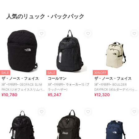
人気のリュック・バックパック
SALE
SALE
30%OFF
ザ・ノース・フェイス
コールマン
ザ・ノース・フェイス
ｽﾎﾟｰﾂｱｸｾｻﾘｰ GEOFACE SLIM
ｽﾎﾟｰﾂｱｸｾｻﾘｰ ウォーカー15 (ブ
ｽﾎﾟｰﾂｱｸｾｻﾘｰ BOULDER
PACK (ジオフェイススリムパ
ラックヘザー)
DAYPACK (ボルダーデイパッ
¥10,780
¥5,247
¥12,320
ック)
ク)