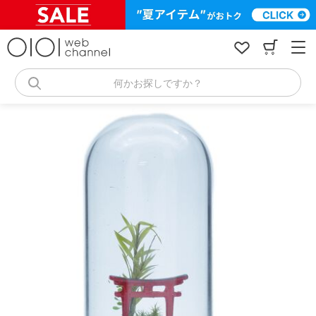
コ
ン
テ
ン
ツ
へ
何かお探しですか？
ス
キ
ッ
プ