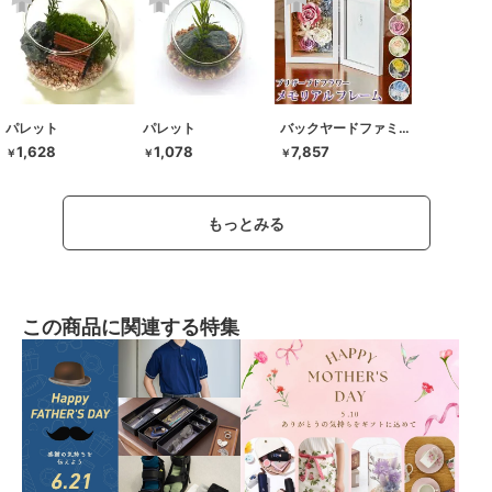
パレット
パレット
バックヤードファミリー
1,628
1,078
7,857
￥
￥
￥
もっとみる
この商品に関連する特集