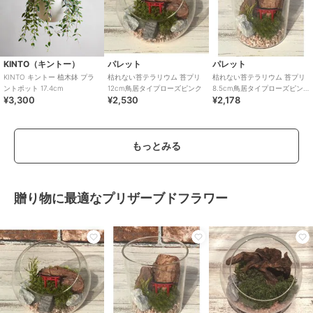
KINTO（キントー）
パレット
パレット
KINTO キントー 植木鉢 プラ
枯れない苔テラリウム 苔プリ
枯れない苔テラリウム 苔プリ
ントポット 17.4cm
12cm鳥居タイプローズピンク
8.5cm鳥居タイプローズピン
¥3,300
¥2,530
¥2,178
ク
もっとみる
贈り物に最適なプリザーブドフラワー