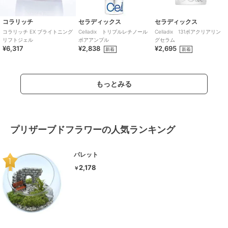
コラリッチ
セラディックス
セラディックス
コラリッチ EX ブライトニング
Celladix トリプルレチノール
Celladix 131ポアクリアリン
リフトジェル
ポアアンプル
グセラム
¥6,317
¥2,838
¥2,695
新着
新着
もっとみる
プリザーブドフラワーの人気ランキング
パレット
2,178
￥