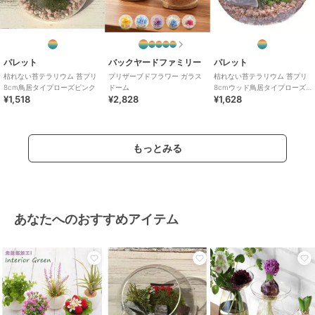
パレット
バックヤードファミリー
パレット
枯れない苔テラリウム 苔プリ
プリザーブドフラワー ガラス
枯れない苔テラリウム 苔プリ
8cm鳥居タイプローズピンク
ドーム
8cmウッド鳥居タイプローズ
¥1,518
¥2,828
¥1,628
ピンク
もっとみる
あなたへのおすすめアイテム