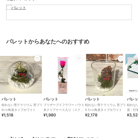
商品のお取り扱い方法
お手入れ
お手入れ不要です。劣化・退色・
変質の原因となりますので水や
り、霧吹きは絶対にしないで下さ
い。
原産国
日本
パレットからあなたへのおすすめ
パレット
パレット
パレット
パレ
枯れない苔テラリウム 苔プリ
プリザーブドフラワー バラ１
枯れない苔テラリウム 苔プリ
枯れな
8cm鳥居タイプホワイト
本クリアケース入り（スクエ
8.5cm鳥居タイプホワイト
居・灯
¥1,518
¥1,980
¥2,178
¥3,5
ア）ブライトピンク