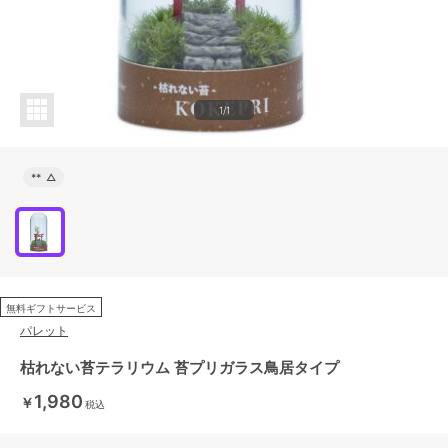
1/1
**
△
無料ギフトサービス
パレット
枯れない苔テラリウム 苔プリガラス鳥居タイプ
1,980
￥
税込