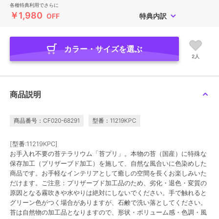
各種特典利用でさらに
￥1,980
OFF
特典内訳
カラー・サイズを選ぶ
2人
商品説明
商品番号：CF020-68291
型番：11219KPC
[型番:11219KPC]
お手入れ不要の苔テラリウム「苔プリ」。本物の苔（国産）に特殊な
保存加工（プリザーブド加工）を施して、自然な風合いに色染めした
商品です。お手軽なインテリアとして癒しの空間を長くお楽しみいた
だけます。ご注意：プリザーブド加工品のため、劣化・退色・変質の
原因となる霧吹きや水やりは絶対にしないでください。手で触れると
グリーン色がつく場合がありますが、石鹸で洗い落としてください。
苔は自然物の加工品となりますので、形状・ボリューム感・色調・風