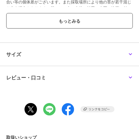
合い等の個体差がございます。また採取場所により他の苔が若干混じ
り合う場合もあります。苔には、土・木片・枯葉・小石・埃等の付
着・混入がございます。染料が表面から滲む場合があります。衣類・
家具・壁紙等に色移りする恐れがありますので、ご使用の際には充分
ご注意下さい。自然物の加工品となりますので、苔本来のにおいが若
干します。外箱はクリアパッケージ仕様です。
この商品は無料ギフトサービスの対象商品です
>>無料ギフトサービスについての詳細はこちら
サイズ
ブランド
パレット
レビュー・口コミ
ショップ
パレット
商品カテゴリ
ギフト用品
／
プリザーブドフラ
ワー
カラー
**
サイズ
**
素材
容器：ガラス 内容物：プリザーブ
ドモス プリザーブドグリーン ミ
ニ階段 ミニ鳥居
取扱いショップ