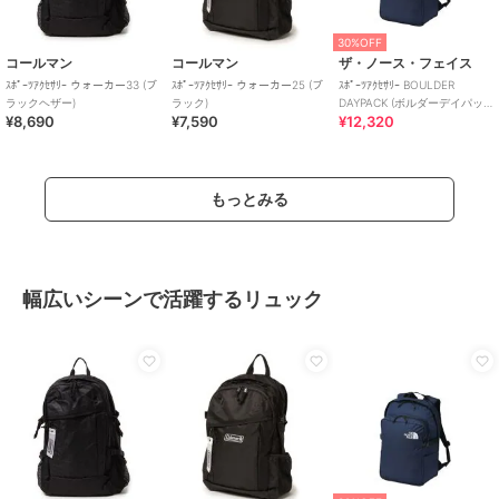
30%OFF
コールマン
コールマン
ザ・ノース・フェイス
ｽﾎﾟｰﾂｱｸｾｻﾘｰ ウォーカー33 (ブ
ｽﾎﾟｰﾂｱｸｾｻﾘｰ ウォーカー25 (ブ
ｽﾎﾟｰﾂｱｸｾｻﾘｰ BOULDER
ラックヘザー)
ラック)
DAYPACK (ボルダーデイパッ
¥8,690
¥7,590
¥12,320
ク)
もっとみる
幅広いシーンで活躍するリュック