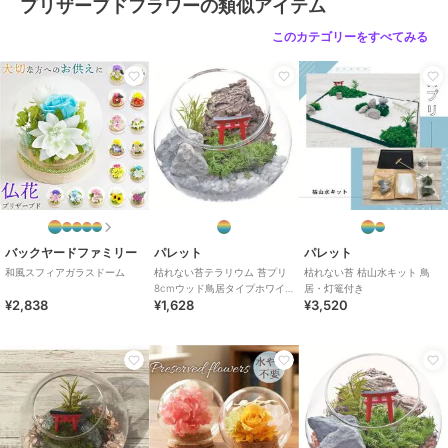
プリザーブドフラワーの類似アイテム
このカテゴリーをすべてみる
バックヤードファミリー
パレット
パレット
和風スフィアガラスドーム
枯れない苔テラリウム 苔プリ
枯れない苔 枯山水キット 鳥
8cmウッド鳥居タイプホワイ
居・灯篭付き
¥2,838
¥1,628
¥3,520
ト