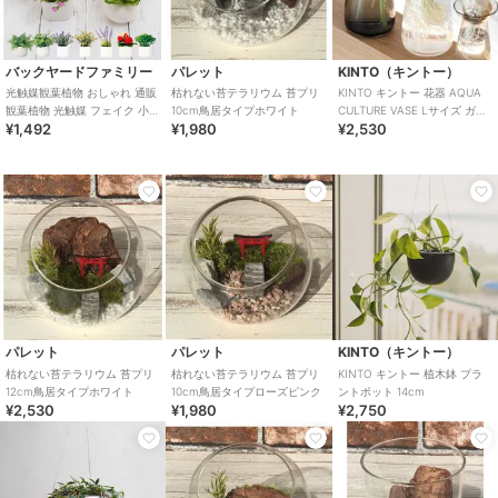
バックヤードファミリー
パレット
KINTO（キントー）
光触媒観葉植物 おしゃれ 通販
枯れない苔テラリウム 苔プリ
KINTO キントー 花器 AQUA
観葉植物 光触媒 フェイク 小さ
10cm鳥居タイプホワイト
CULTURE VASE Lサイズ ガラ
¥1,492
¥1,980
¥2,530
い 枯れない 造花 フェイクグリ
ス 花瓶 おしゃれ
ーン
パレット
パレット
KINTO（キントー）
枯れない苔テラリウム 苔プリ
枯れない苔テラリウム 苔プリ
KINTO キントー 植木鉢 プラ
12cm鳥居タイプホワイト
10cm鳥居タイプローズピンク
ントポット 14cm
¥2,530
¥1,980
¥2,750