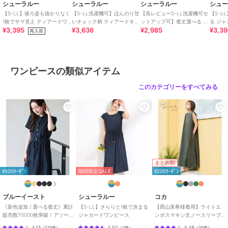
シューラルー
シューラルー
シューラルー
シュ
綿・コットン素材
/
ポリエステル
【S-LL】後ろ姿も抜かりなく
【S-LL洗濯機可】ほんのり甘
【高レビューS-LL洗濯機可セ
【S-L
素材
/
レーヨン素材
/
チェック
1枚でサマ見え ティアードワ
いチェック柄 ティアードキャ
ットアップ可】着丈選べる 軽
る ジ
柄
/
半袖
/
LL･13号以上あり
/
¥3,395
¥3,636
¥2,985
¥3,3
ンピース
ミワンピース
凛(かろりん) ひんやりフラッ
再入荷
期間限定SALE
期間限定SALE
期間限定SALE
S･7号以下あり
/
ティアードスカ
プイージーパンツ
シューラルー
シューラルー
シューラルー
ート
/
ミモレ・クロップド・半端
花柄ティアードワンピー
【S-LL】配色ステッチ
【S-LL洗濯機可体型カ
丈
ス
がアクセント デニムワ
バー】綿100％ ふんわり
ワンピースの類似アイテム
ンピース
ラインが女性らしい コ
4,851
2,795
2,713
¥
¥
¥
ワンピース
クーンワンピース
このカテゴリーをすべてみる
綿・コットン素材
/
ポリエステル
素材
/
レーヨン素材
/
チェック
柄
/
半袖
/
LL･13号以上あり
/
S･7号以下あり
/
ティアードスカ
ート
/
ミモレ・クロップド・半端
丈
期間限定SALE
期間限定SALE
原産国
中国製
まとめ割
シューラルー
シューラルー
シューラルー
¥500ｸｰﾎﾟﾝ
期間限定SALE
¥200ｸｰﾎﾟﾝ
【S-LL】楽にサマ見え
【S-LL】レースキャミ
【洗濯機可】なめらかタ
コクーンシルエットの涼
ワンピース
ッチ ハーフジップ Vネ
やかワンピース
ックジャンパースカート
2,132
2,198
4,489
¥
¥
¥
ブルーイースト
シューラルー
コカ
《新色追加 / 選べる着丈》累計
【S-LL】さらりと1枚で決まる
【西山茉希様着用】ライトエ
販売数70000枚突破！アソー
ジャカードワンピース
ンボスマキシ丈ノースリーブ
ト柄ワンピース
ワンピース 全4色 / シワになり
4.13
4.50
4.48
（
175件
）
（
2件
）
（
25件
）