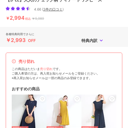
4.66
(
3件の口コミ
)
2,994
￥
￥5,989
税込
各種特典利用でさらに
￥2,993
OFF
特典内訳
売り切れ
この商品はただいま
売り切れ
です。
ご購入希望の方は、再入荷お知らせメールをご登録ください。
※再入荷お知らせメールは一部の商品のみ登録できます。
おすすめの商品
期間限定SALE
期間限定SALE
期間限定SALE