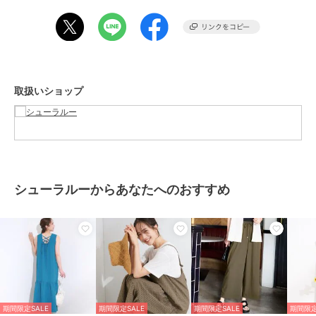
す。また、パソコン・スマートフォンなどの環境により、若干製品と
画像のカラーが異なる場合もございます。
期間限定SALE
期間限定SALE
期間限定SALE
シューラルー
シューラルー
シューラルー
【S-LL】コーデに迷わ
【S-LL洗濯機可】ほん
【ひんやりS-LL洗濯後
ブランド
シューラルー
ずきちんと決まる セッ
のり甘いチェック柄 テ
しわになりにくい】体型
トアップ風ワンピース
ィアードキャミワンピー
カバーにも ゆるっとリ
2,970
3,636
3,140
¥
¥
¥
取扱いショップ
ショップ
シューラルー
ス
ラックスチュニック
商品カテゴリ
ワンピースドレス
／
ワンピース
性別タイプ
レディース
ワンピースドレス
／
ワンピース
カラー
ブラウン（０４３）、ブラック
（０１９）
シューラルーからあなたへのおすすめ
期間限定SALE
期間限定SALE
期間限定SALE
サイズ
０１（Ｓ）,０２（Ｍ）,０３
シューラルー
シューラルー
シューラルー
（Ｌ）,０４（ＬＬ）
【洗濯機可S-LL】1枚で
【ひんやり体型カバー】
【前後2WAY】さらりと
も羽織でも キーネック
さらりと着られる バイ
大人上品に 楊柳フレン
素材
表地：コットン65％ レーヨン35％
シャツワンピース
カラーAラインワンピー
チワンピース
2,424
1,895
3,143
¥
¥
¥
裏地：ポリエステル79％ コットン
ス
21％
商品のお取り扱い方法
特徴
ワンピースドレス
期間限定SALE
期間限定SALE
期間限定SALE
期間限定