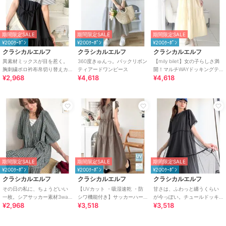
期間限定SALE
期間限定SALE
期間限定SALE
¥200ｸｰﾎﾟﾝ
¥200ｸｰﾎﾟﾝ
¥200ｸｰﾎﾟﾝ
クラシカルエルフ
クラシカルエルフ
クラシカルエルフ
異素材ミックスが目を惹く。
360度きゅんっ。バックリボン
【mily bilet】女の子らしさ満
胸刺繍ポロ衿布帛切り替えカ
ティアードワンピース
開！マルチWAYドッキングテ
¥2,968
¥4,618
¥4,618
ットティアードワンピース
ィアードワンピース
（半袖）
期間限定SALE
期間限定SALE
期間限定SALE
¥200ｸｰﾎﾟﾝ
¥200ｸｰﾎﾟﾝ
¥200ｸｰﾎﾟﾝ
クラシカルエルフ
クラシカルエルフ
クラシカルエルフ
その日の私に、ちょうどいい
【UVカット ・吸湿速乾 ・防
甘さは、ふわっと纏うくらい
一枚。シアサッカー素材3way
シワ機能付き】サッカーハー
が今っぽい。チュールドッキ
¥2,968
¥3,518
¥3,518
ティアードカシュクールロン
フジップフレンチスリーブテ
ングティアードロングワンピ
グワンピース
ィアードワンピース
ース（半袖）