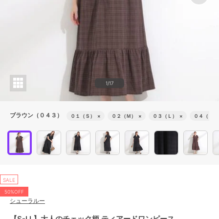
1/17
ブラウン（０４３）
０１（Ｓ）
×
０２（Ｍ）
×
０３（Ｌ）
×
０４（ＬＬ
SALE
50%OFF
シューラルー
【S-LL】大人のチェック柄 ティアードワンピース