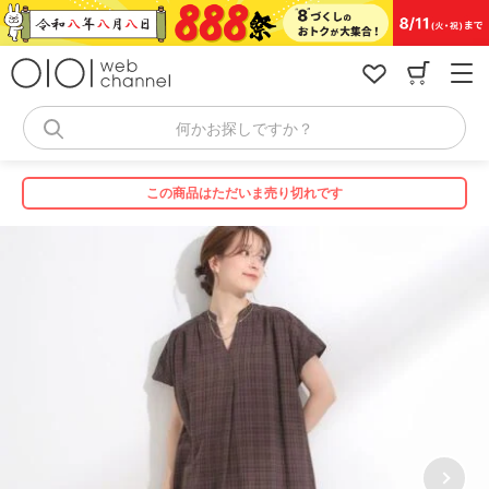
コ
ン
テ
ン
ツ
へ
何かお探しですか？
ス
キ
ッ
この商品はただいま売り切れです
プ