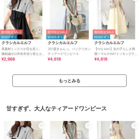
期間限定SALE
期間限定SALE
期間限定SALE
¥200ｸｰﾎﾟﾝ
¥200ｸｰﾎﾟﾝ
¥200ｸｰﾎﾟﾝ
クラシカルエルフ
クラシカルエルフ
クラシカルエルフ
異素材ミックスが目を惹く。
360度きゅんっ。バックリボン
【mily bilet】女の子らしさ満
胸刺繍ポロ衿布帛切り替えカ
ティアードワンピース
開！マルチWAYドッキングテ
¥2,968
¥4,618
¥4,618
ットティアードワンピース
ィアードワンピース
（半袖）
もっとみる
甘すぎず、大人なティアードワンピース