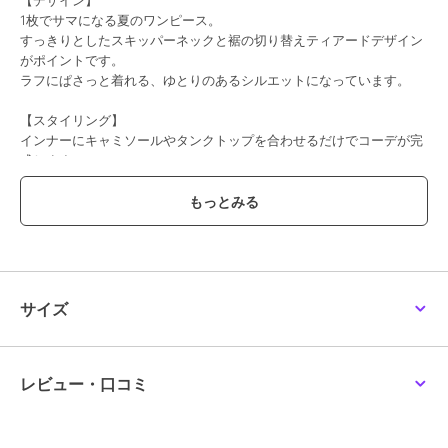
1枚でサマになる夏のワンピース。
期間限定SALE
期間限定SALE
期間限定SALE
すっきりとしたスキッパーネックと裾の切り替えティアードデザイン
シューラルー
シューラルー
シューラルー
がポイントです。
【洗濯機可体型カバー】
【S-LL】後ろ姿も抜か
【S-LL】クラシカルな
ラフにぱさっと着れる、ゆとりのあるシルエットになっています。
ウエストシャーリングで
りなく 1枚でサマ見え テ
花柄ワンピース
女性らしく 麻調スキッ
ィアードワンピース
2,554
3,395
2,795
再入荷
¥
¥
¥
パーサイドリボンワンピ
【スタイリング】
ース
インナーにキャミソールやタンクトップを合わせるだけでコーデが完
成します。
長めの着丈なので、そのまま1枚で着ていただくのはもちろん、スキ
ニーなどの細身のパンツを合わせてもバランスよく決まります。
【素材】
期間限定SALE
期間限定SALE
期間限定SALE
コットン混の柔らかい夏にぴったりのサッカー素材です。
スラブのぽこぽことした表情が特徴です。
シューラルー
シューラルー
シューラルー
チェックの織り柄になっています。
【洗濯機可S-LL】すっ
【ひんやり体型カバー洗
【洗濯機可接触冷感
サイズ
きり見え ウエストサイ
濯機可】涼やかAライン
UV】ONOFF使える ウ
ドギャザーワンピース
ロングワンピース
エストタックワンピース
4,851
4,066
2,971
新着
¥
¥
¥
【仕様】
・ポケット数：横×2
・裏地あり
レビュー・口コミ
※照明の関係により、実際よりも色味が違って見える場合がありま