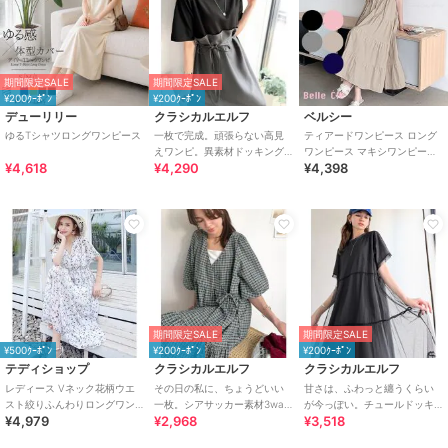
期間限定SALE
期間限定SALE
¥200ｸｰﾎﾟﾝ
¥200ｸｰﾎﾟﾝ
デューリリー
クラシカルエルフ
ベルシー
ゆるTシャツロングワンピース
一枚で完成。頑張らない高見
ティアードワンピース ロング
えワンピ。異素材ドッキング
ワンピース マキシワンピース
¥4,618
¥4,290
¥4,398
ロングワンピース
ノースリーブ 体型カバー 韓国
夏
期間限定SALE
期間限定SALE
¥500ｸｰﾎﾟﾝ
¥200ｸｰﾎﾟﾝ
¥200ｸｰﾎﾟﾝ
テディショップ
クラシカルエルフ
クラシカルエルフ
レディース Vネック花柄ウエ
その日の私に、ちょうどいい
甘さは、ふわっと纏うくらい
スト絞りふんわりロングワン
一枚。シアサッカー素材3way
が今っぽい。チュールドッキ
¥4,979
¥2,968
¥3,518
ピース
ティアードカシュクールロン
ングティアードロングワンピ
グワンピース
ース（半袖）