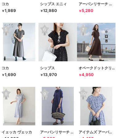
コカ
シップス エニィ
アーバンリサーチ サニーレーベル
1,989
12,980
5,280
￥
￥
￥
コカ
シップス
オペークドットクリップ
1,690
13,970
4,950
￥
￥
￥
イェッカ ヴェッカ
アーバンリサーチ ドアーズ
アイテムズ アーバンリサーチ