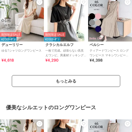
期間限定SALE
期間限定SALE
¥200ｸｰﾎﾟﾝ
¥200ｸｰﾎﾟﾝ
デューリリー
クラシカルエルフ
ベルシー
ゆるTシャツロングワンピース
一枚で完成。頑張らない高見
ティアードワンピース ロング
えワンピ。異素材ドッキング
ワンピース マキシワンピース
¥4,618
¥4,290
¥4,398
ロングワンピース
ノースリーブ 体型カバー 韓国
夏
もっとみる
優美なシルエットのロングワンピース