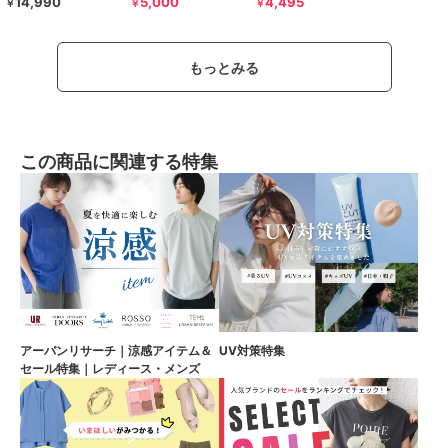
14,990
5,000
4,495
￥
￥
￥
もっとみる
この商品に関連する特集
アーバンリサーチ｜涼感アイテム＆
UV対策特集
セール特集｜レディース・メンズ