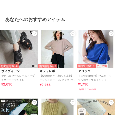
あなたへのおすすめアイテム
期間限定SALE
まとめ割
期間限定SALE
期間限定SALE
ヴィヴィアン
オシャレボ
アロッタ
やわらかソールレースアップ
【紫外線カット率99％以上】
【４つの機能付】ひんやりフ
スニーカーサンダル
ラッシュガード×レギンス 付
リル袖ブラウスＴシャツ
¥2,690
¥6,822
¥1,790
き タンキニ
3点以上で10%OFF