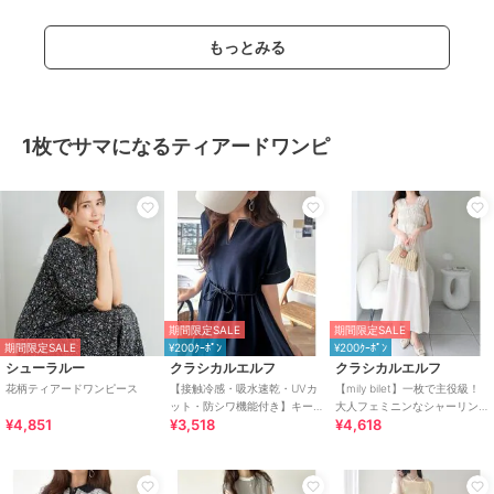
もっとみる
1枚でサマになるティアードワンピ
期間限定SALE
期間限定SALE
期間限定SALE
¥200ｸｰﾎﾟﾝ
¥200ｸｰﾎﾟﾝ
シューラルー
クラシカルエルフ
クラシカルエルフ
花柄ティアードワンピース
【接触冷感・吸水速乾・UVカ
【mily bilet】一枚で主役級！
ット・防シワ機能付き】キー
大人フェミニンなシャーリン
¥4,851
¥3,518
¥4,618
ネックリボンティアードワン
グフリルティアードワンピー
ピース
ス