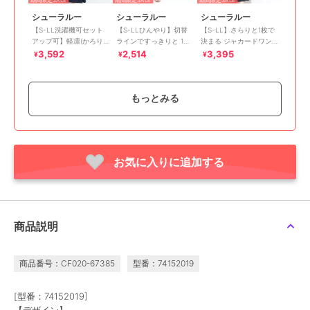
シューラルー
シューラルー
シューラルー
【S-LL洗濯機可セット
【S-LLひんやり】切替
【S-LL】さらりと1枚で
アップ可】軽凛(かろり
ラインですっきりと 1枚
決まる ジャカードワン
ん) ひんやり切替ワンピ
で着られるロングワンピ
ピース
3,592
2,514
3,395
¥
¥
¥
ース
ース
もっとみる
お気に入りに追加する
期間限定SALE
期間限定SALE
期間限定SALE
シューラルー
シューラルー
シューラルー
【S-LL洗濯機可】ピン
【洗濯機可／洗濯後しわ
【ひんやりUV吸水速乾
タックデザインがサマ見
になりにくい】ウエスト
洗濯機可】通気性〇 ギ
え Aラインワンピース
タックフレンチワンピー
ャザーリボンワンピース
4,491
5,091
2,970
¥
¥
¥
商品説明
ス
商品番号：CF020-67385
型番：74152019
[型番：74152019]
【デザイン】