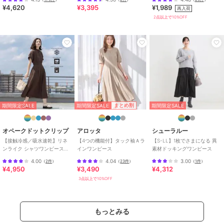
にくい・速乾
¥4,620
¥3,395
¥1,989
再入荷
2点以上で10%OFF
期間限定SALE
期間限定SALE
期間限定SALE
シューラルー
シューラルー
シューラルー
【ライトオンスデニムS-
【S-LL】甘すぎない大
【洗濯機可S-LL】ウー
LL体型カバー】首元すっ
人のツイード調ジャンス
ル調スキッパージャンス
きり ワンピにもなるロ
カ
カ
2,986
4,040
4,040
¥
¥
¥
ングデニムシャツ
期間限定SALE
まとめ割
期間限定SALE
期間限定SALE
オペークドットクリップ
アロッタ
シューラルー
【接触冷感／吸水速乾】リネ
【4つの機能付】タック袖Ａラ
【S-LL】1枚でさまになる 異
ンライク シャツワンピース
インワンピース
素材ドッキングワンピース
《洗濯機OK》
4.00
4.04
3.00
（
2件
）
（
23件
）
（
1件
）
期間限定SALE
期間限定SALE
期間限定SALE
¥4,950
¥3,490
¥4,312
シューラルー
シューラルー
シューラルー
3点以上で10%OFF
【S-LL】お袖チュール
【S-LL】1枚でさまにな
【S-LL体型カバー】ス
レース切り替えワンピー
る 異素材ドッキングワ
トライプが爽やか ベス
ス
ンピース
トドッキングシャツワン
3,991
4,312
2,986
¥
¥
¥
ピース
もっとみる