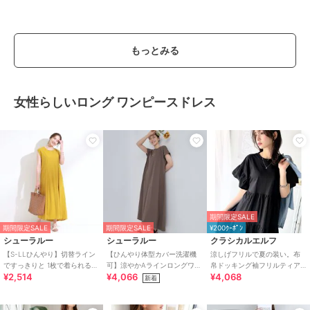
もっとみる
女性らしいロング ワンピースドレス
期間限定SALE
期間限定SALE
期間限定SALE
¥200ｸｰﾎﾟﾝ
シューラルー
シューラルー
クラシカルエルフ
【S-LLひんやり】切替ライン
【ひんやり体型カバー洗濯機
涼しげフリルで夏の装い。布
ですっきりと 1枚で着られるロ
可】涼やかAラインロングワン
帛ドッキング袖フリルティア
¥2,514
¥4,066
¥4,068
ングワンピース
ピース
ードワンピース(ロング丈)
新着