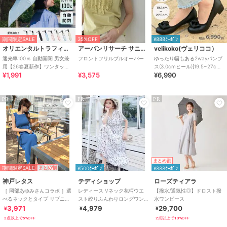
期間限定SALE
35%OFF
¥888ｸｰﾎﾟﾝ
オリエンタルトラフィック
アーバンリサーチ サニーレーベル
velikoko(ヴェリココ）
遮光率100％ 自動開閉 男女兼
フロントフリルプルオーバー
ゆったり幅もある2wayパンプ
用【26春夏新作】ワンタッチ
ス(3.0cmヒール)[19.5~27cm]
¥1,991
¥3,575
¥6,990
晴雨兼用 折りたたみ傘 /G-
ラクチンきれいシューズ
0601
PR
PR
PR
まとめ割
期間限定SALE
まとめ割
¥500ｸｰﾎﾟﾝ
¥888ｸｰﾎﾟﾝ
神戸レタス
テディショップ
ローズティアラ
［ 岡部あゆみさんコラボ ］選
レディース Vネック花柄ウエ
【撥水/通気性◎】ドロスト撥
べるネックとタイプ リブニッ
スト絞りふんわりロングワン
水ワンピース
トノースリーブワンピース
ピース
3,971
4,979
29,700
¥
¥
¥
[E3004]
2点以上で5%OFF
2点以上で10%OFF