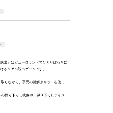
on
の脱出』はピューロランドでひとりぼっちに
助けるリアル脱出ゲームです。
ンを取りながら、手元の謎解きキットを使っ
ンの撮り下ろし映像や、録り下ろしボイス