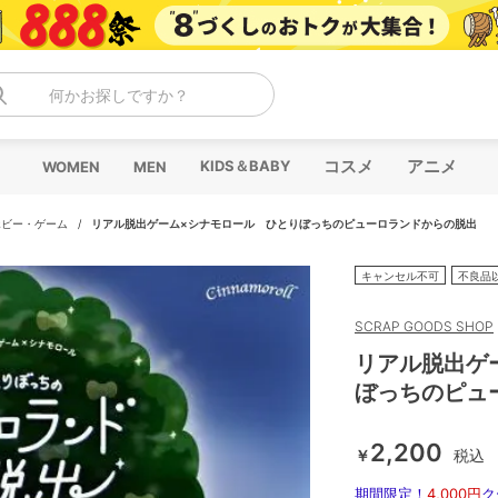
何かお探しですか？
コスメ
アニメ
KIDS＆BABY
WOMEN
MEN
ホビー・ゲーム
/
リアル脱出ゲーム×シナモロール ひとりぼっちのピューロランドからの脱出
キャンセル不可
不良品
SCRAP GOODS SHOP
リアル脱出ゲ
ぼっちのピュ
2,200
￥
税込
期間限定！
4,000円
ク