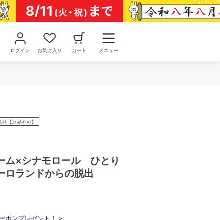
ログイン
お気に入り
カート
メニュー
以外【返品不可】
ーム×シナモロール ひとり
ーロランドからの脱出
ーポンプレゼント！ >