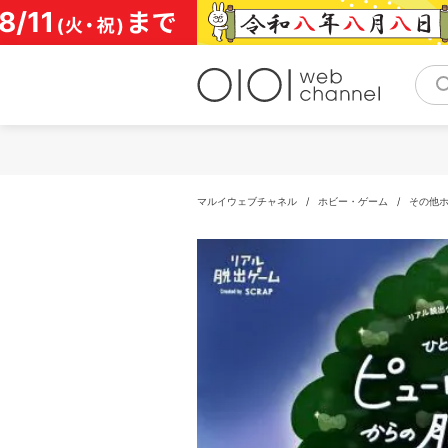
コ
ン
テ
ン
ツ
へ
ス
キ
ッ
プ
マルイウェブチャネル
/
ホビー・ゲーム
/
その他