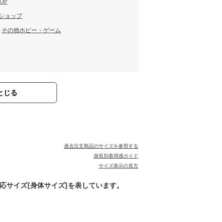
OP
 ショップ
／
その他ホビー・ゲーム
とじる
過去注文商品のサイズを参照する
身長別着用感ガイド
サイズ表示の見方
対応サイズ[身体サイズ]を表しています。