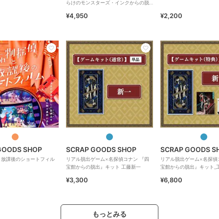
らけのモンスターズ・インクからの脱
出
¥4,950
¥2,200
GOODS SHOP
SCRAP GOODS SHOP
SCRAP GOODS S
と放課後のショートフィル
リアル脱出ゲーム×名探偵コナン 『四
リアル脱出ゲーム×名探偵
宝館からの脱出』キット 工藤新一
宝館からの脱出』キット_
典）
¥3,300
¥6,800
もっとみる