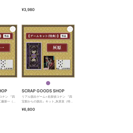
¥3,980
HOP
SCRAP GOODS SHOP
コナン 『四
リアル脱出ゲーム×名探偵コナン 『四
工藤新一（特
宝館からの脱出』キット_灰原哀（特
典）
¥6,800