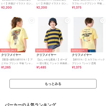
い！】外遊び イラスト ロンT
い！】外遊び イラスト ロンT
ラフル バックプリント 半袖 T
¥2,200
¥2,200
¥1,375
ロゴ 120cm～170cm
釣り 120cm～170cm
シャツ ルアー 120cm～170cm
期間限定SALE
期間限定SALE
期間限定SALE
クリフメイヤー
クリフメイヤー
クリフメイヤー
【吸湿×速乾の綿100％！】ア
【おしゃれな配色！】ボーダ
【綿100％！】カラフル バック
ニマル プリント 半袖 Tシャツ
ー 切り替え Ｔシャツ 本体綿
プリント Tシャツ 恐竜
¥1,265
¥1,485
¥1,375
牛 120cm～170cm
100％ 120cm～170cm
もっとみる
パーカーの人気ランキング