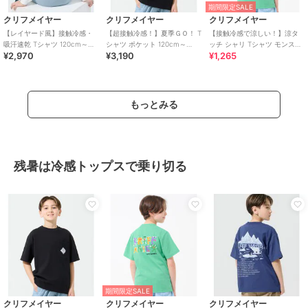
期間限定SALE
クリフメイヤー
クリフメイヤー
クリフメイヤー
【レイヤード風】接触冷感・
【超接触冷感！】夏季ＧＯ！ T
【接触冷感で涼しい！】涼タ
吸汗速乾 Tシャツ 120cm～
シャツ ポケット 120cm～
ッチ シャリ Tシャツ モンスタ
¥2,970
¥3,190
¥1,265
170cm
170cm
ー 120cm～170cm
もっとみる
残暑は冷感トップスで乗り切る
期間限定SALE
クリフメイヤー
クリフメイヤー
クリフメイヤー