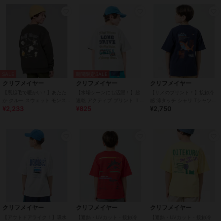
SALE
期間限定SALE
クリフメイヤー
クリフメイヤー
クリフメイヤー
【裏起毛で暖かい！】あたた
【水場シーンにも活躍！】超
【サメのプリント！】接触冷
か クルー スウェット モンスタ
速乾 アクティブ プリント Ｔシ
感 涼タッチ シャリ Tシャツ
¥2,233
¥825
¥2,750
ー 120cm～170cm
ャツ 120cm～170cm
120cm～170cm
クリフメイヤー
クリフメイヤー
クリフメイヤー
【アウトドアライク！】吸水
【遮熱・UVカット・接触冷
【遮熱・UVカット・接触冷