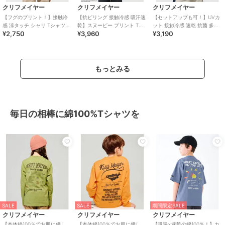
クリフメイヤー
クリフメイヤー
クリフメイヤー
【フグのプリント！】接触冷
【抗ピリング 接触冷感 吸汗速
【セットアップも可！】UVカ
感 涼タッチ シャリ Tシャツ
乾】スヌーピー プリント Tシ
ット 接触冷感 速乾 抗菌 多機
¥2,750
¥3,960
¥3,190
120cm～170cm
ャツ サーフ 120cm～170cm
能 Ｔシャツ 120cm～170cm
もっとみる
毎日の相棒に綿100%Tシャツを
SALE
SALE
期間限定SALE
クリフメイヤー
クリフメイヤー
クリフメイヤー
【本体綿100％でお肌に優し
【本体綿100％でお肌に優し
【吸湿×速乾の綿100％！】カ