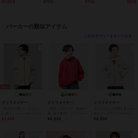
¥2,904
¥759
¥759
¥825
ット ロゴ 120cm～170cm
120cm～170cm
シャツ 1
>>無料ギフトサービスについての詳細はこちら
ブランド
クリフメイヤー
パーカーの類似アイテム
ショップ
クリフメイヤー
このカテゴリーをすべてみる
商品カテゴリ
トップス
／
パーカー
性別タイプ
ボーイズ
トップス
／
パーカー
ガールズ
トップス
／
パーカー
カラー
PURPLE、NATURAL、CHARCO
AL、BEIGE、BROWN、RED、G
SALE
REEN、MULTI-COL
サイズ
120,130,140,150,160,170
クリフメイヤー
クリフメイヤー
クリフメイヤー
素材
本体: ポリエステル85%, 綿15% リ
【裏起毛で暖かい！】あたた
【遮熱・UVカット・接触冷
【シンプル×お洒落】柔らかい
ブ: ポリエステル95%, ポリウレタ
か 袖ライン パーカー 120cm
感・吸汗速乾】 ジップ パーカ
裏毛 ジップアップ パーカー
¥3,861
¥4,620
¥4,950
～170cm
ー 120cm～170cm
120cm～170cm
ン5%
商品のお取り扱い方法
お手入れ
洗濯機