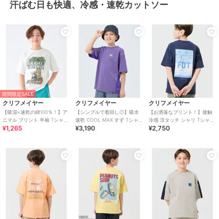
汗ばむ日も快適、冷感・速乾カットソー
期間限定SALE
クリフメイヤー
クリフメイヤー
クリフメイヤー
【吸湿×速乾の綿100％！】ア
【シンプルで着回し◎】吸水
【お洒落なプリント！】接触
ニマル プリント 半袖 Tシャツ
速乾 COOL MAX すず Tシャツ
冷感 涼タッチ シャリ Tシャツ
¥1,265
¥3,190
¥2,750
シュナウザー 120cm～170cm
半袖 120cm～170cm
120cm～170cm