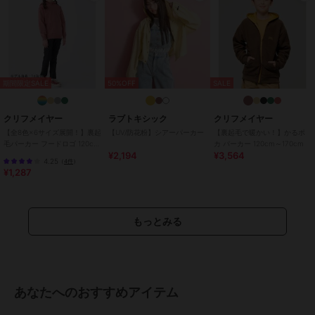
特徴
トップス
綿・コットン素材
/
ポリエステル
素材
/
刺繍
/
長袖
/
その他袖デ
ザイン
/
大きいサイズあり
/
洗
える
/
ストレッチ
/
ライフスタ
期間限定SALE
50%OFF
SALE
イル
/
ウォーキング・ランニング
/
アウトドア
/
キャンプ・レジャ
クリフメイヤー
ラブトキシック
クリフメイヤー
ー
/
レギュラー丈(トップス)
【全8色×6サイズ展開！】裏起
【UV/防花粉】シアーパーカー
【裏起毛で暖かい！】かるポ
パーカー
毛パーカー フードロゴ 120cm
カ パーカー 120cm～170cm
¥2,194
¥3,564
～170cm
綿・コットン素材
/
ポリエステル
4.25
（
4件
）
¥1,287
素材
/
刺繍
/
長袖
/
その他袖デ
ザイン
/
大きいサイズあり
/
洗
える
/
ストレッチ
/
ライフスタ
イル
/
ウォーキング・ランニング
もっとみる
/
アウトドア
/
キャンプ・レジャ
ー
/
レギュラー丈(トップス)
原産国
中国
あなたへのおすすめアイテム