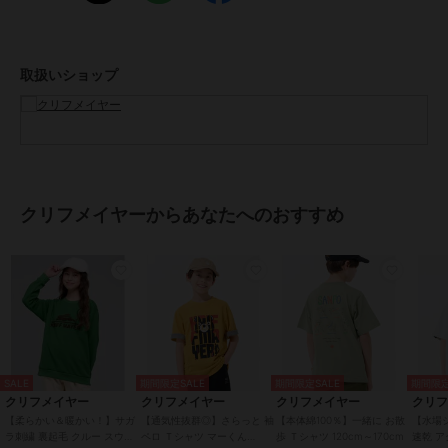
メンズSサイズ以下だけどキッズの160cmでもない。。。
そんな微妙な時期のお子様に対応する170cmまで！
取扱いショップ
-------------------------
シルエット：スタンダード
生地の厚さ：普通
透け感：なし
伸縮性：あり
ケア方法：洗濯機洗い可（ネット使用）
-------------------------
クリフメイヤーからあなたへのおすすめ
●KRIFF MAYER（クリフメイヤー）
家族みんなの毎日に楽しさと笑顔をお届けしたい。
クリフメイヤーの服にはそんな思いがたくさん詰め込まれています。
メンズ・レディース・キッズ、更にドッグウェアまで展開。
何気ない日々が特別な思い出に変わる瞬間を演出する、ベーシックか
SALE
期間限定SALE
期間限定SALE
期間限定
つオリジナリティーあふれる新しいデイリーウエアを提案します。
クリフメイヤー
クリフメイヤー
クリフメイヤー
クリ
【柔らかい＆暖かい！】サガ
【通気性抜群◎】さらっと 袖
【本体綿100％】一緒に お散
【水場
ラ刺繍 裏起毛 クルー スウェ
ペロ Ｔシャツ マーくん
歩 Ｔシャツ 120cm～170cm
速乾 ア
この商品は無料ギフトサービスの対象商品です