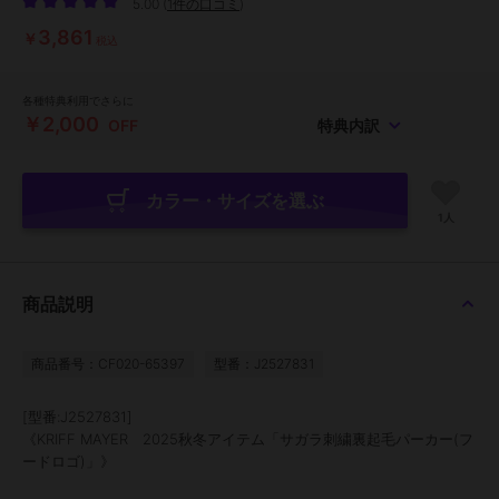
5.00
(
1件の口コミ
)
3,861
￥
税込
各種特典利用でさらに
￥2,000
OFF
特典内訳
カラー・サイズを選ぶ
1人
商品説明
商品番号：CF020-65397
型番：J2527831
[型番:J2527831]
《KRIFF MAYER 2025秋冬アイテム「サガラ刺繍裏起毛パーカー(フ
ードロゴ)」》