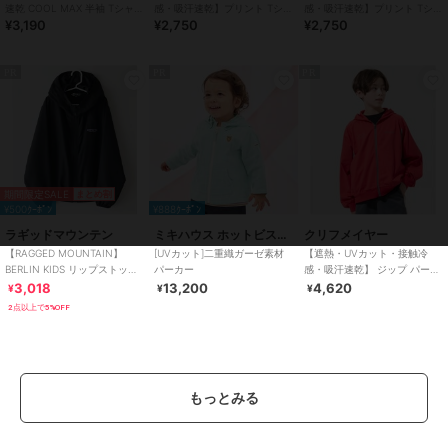
速乾 COOL MAX 半袖 Tシャツ
感・吸汗速乾】プリント Tシャ
感・吸汗速乾】プリント Tシャ
¥3,190
¥2,750
¥2,750
120cm～170cm
ツ ホホジロザメ 120cm～
ツ OITEKURU 120cm～170cm
170cm
PR
PR
PR
期間限定SALE
まとめ割
¥500ｸｰﾎﾟﾝ
¥888ｸｰﾎﾟﾝ
ラギッドマウンテン
ミキハウス ホットビスケッツ
クリフメイヤー
【RAGGED MOUNTAIN】
[UVカット]二重織ガーゼ素材
【遮熱・UVカット・接触冷
BERLIN KIDS リップストップ
パーカー
感・吸汗速乾】 ジップ パーカ
ポケッタブルパーカー 撥水
ー 120cm～170cm
3,018
13,200
4,620
¥
¥
¥
2点以上で5%OFF
もっとみる