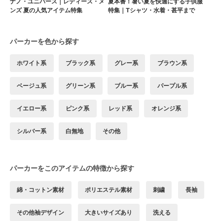
ナノ・ユニバース｜レディース・メ
夏本番！暑い夏を快適にする子供服
ンズ 夏の人気アイテム特集
特集｜Tシャツ・水着・甚平まで
パーカーを色から探す
ホワイト系
ブラック系
グレー系
ブラウン系
ベージュ系
グリーン系
ブルー系
パープル系
イエロー系
ピンク系
レッド系
オレンジ系
シルバー系
白無地
その他
パーカーをこのアイテムの特徴から探す
綿・コットン素材
ポリエステル素材
刺繍
長袖
その他袖デザイン
大きいサイズあり
洗える