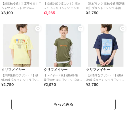
【超接触冷感！】夏季ＧＯ！ T
【接触冷感で涼しい！】涼タ
【抗ピリング 接触冷感 吸汗速
シャツ ポケット 120cm～
ッチ シャリ Tシャツ モンスタ
乾】プリント Tシャツ 半袖 北
¥3,190
¥1,265
¥2,750
170cm
ー 120cm～170cm
極 120cm～170cm
クリフメイヤー
クリフメイヤー
クリフメイヤー
【深海生物のプリント！】接
【レイヤード風】接触冷感・
【お洒落なプリント！】接触
触冷感 涼タッチ シャリ Tシャ
吸汗速乾 ゆる Tシャツ 120cm
冷感 涼タッチ シャリ Tシャツ
¥2,750
¥2,970
¥2,750
ツ 120cm～170cm
～170cm
120cm～170cm
もっとみる