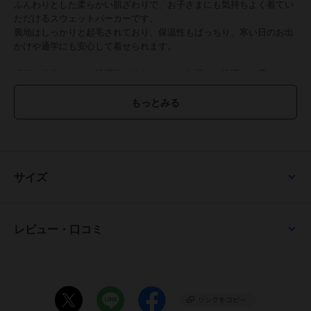
ふんわりとした柔らかい肌ざわりで、お子さまにも気持ちよく着てい
ただけるスウェットパーカーです。
裏地はしっかりと起毛されており、保温性もばっちり。寒い日のお出
かけや通学にも安心して着せられます。
繊維の特性により、洗濯後も乾きやすく、冬場のお洗濯にも適してい
ます。
保護者の方にも嬉しい、お手入れのしやすさです。
今年はタタミ刺繍とサガラ刺繍を組み合わせ、立体的なロゴにしてみ
ました。
フード裏には天竺生地を使用し、フードが重くなりすぎないようにし
サイズ
ています。
メンズ（品番:2523107)・レディース(品番:W2527821)・ドッグ(品
番:D2527809)、大型犬用(品番:D2527809B)も展開しているので、家
レビュー・口コミ
族全員でお揃いを楽しんでいただけるアイテムです。
マルチカラーは、家族で手を繋いだときにお袖がつながるように配色
を組んでいるので、マルチカラーでお揃いにしていただくのがおすす
めです。
小学校低学年～高学年の、キッズ～ジュニアサイズに加え、