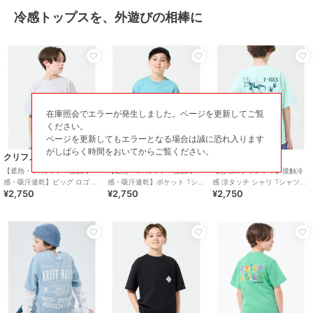
冷感トップスを、外遊びの相棒に
在庫照会でエラーが発生しました。ページを更新してご覧
ください。
ページを更新してもエラーとなる場合は誠に恐れ入ります
がしばらく時間をおいてからご覧ください。
クリフメイヤー
クリフメイヤー
クリフメイヤー
【遮熱・UVカット・接触冷
【遮熱・UVカット・接触冷
【恐竜のプリント！】接触冷
感・吸汗速乾】ビッグ ロゴ T
感・吸汗速乾】ポケット Tシャ
感 涼タッチ シャリ Tシャツ
¥2,750
¥2,750
¥2,750
シャツ 120cm～170cm
ツ 120cm～170cm
120cm～170cm