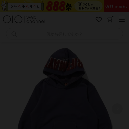
コ
ン
テ
ン
ツ
へ
何かお探しですか？
ス
キ
ッ
プ