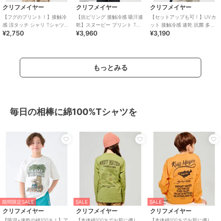
クリフメイヤー
クリフメイヤー
クリフメイヤー
【フグのプリント！】接触冷
【抗ピリング 接触冷感 吸汗速
【セットアップも可！】UVカ
感 涼タッチ シャリ Tシャツ
乾】スヌーピー プリント Tシ
ット 接触冷感 速乾 抗菌 多機
¥2,750
¥3,960
¥3,190
120cm～170cm
ャツ サーフ 120cm～170cm
能 Ｔシャツ 120cm～170cm
もっとみる
毎日の相棒に綿100%Tシャツを
期間限定SALE
SALE
SALE
クリフメイヤー
クリフメイヤー
クリフメイヤー
【吸湿×速乾の綿100％！】ア
【本体綿100％でお肌に優し
【本体綿100％でお肌に優し