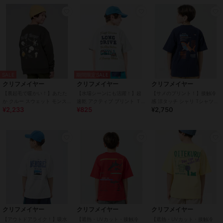
SALE
期間限定SALE
クリフメイヤー
クリフメイヤー
クリフメイヤー
【裏起毛で暖かい！】あたた
【水場シーンにも活躍！】超
【サメのプリント！】接触冷
か クルー スウェット モンスタ
速乾 アクティブ プリント Ｔシ
感 涼タッチ シャリ Tシャツ
¥2,233
¥825
¥2,750
ー 120cm～170cm
ャツ 120cm～170cm
120cm～170cm
クリフメイヤー
クリフメイヤー
クリフメイヤー
【アウトドアライク！】吸水
【遮熱・UVカット・接触冷
【遮熱・UVカット・接触冷