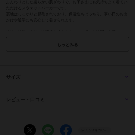
ふんわりとした柔らかい肌ざわりで、お子さまにも気持ちよく着てい
ただけるスウェットパーカーです。
裏地はしっかりと起毛されており、保温性もばっちり。寒い日のお出
かけや通学にも安心して着せられます。
繊維の特性により、洗濯後も乾きやすく、冬場のお洗濯にも適してい
ます。
保護者の方にも嬉しい、お手入れのしやすさです。
今年はタタミ刺繍とサガラ刺繍を組み合わせ、立体的なロゴにしてみ
ました。
フード裏には天竺生地を使用し、フードが重くなりすぎないようにし
サイズ
ています。
メンズ（品番:2523107)・レディース(品番:W2527821)・ドッグ(品
番:D2527809)、大型犬用(品番:D2527809B)も展開しているので、家
レビュー・口コミ
族全員でお揃いを楽しんでいただけるアイテムです。
マルチカラーは、家族で手を繋いだときにお袖がつながるように配色
を組んでいるので、マルチカラーでお揃いにしていただくのがおすす
めです。
小学校低学年～高学年の、キッズ～ジュニアサイズに加え、