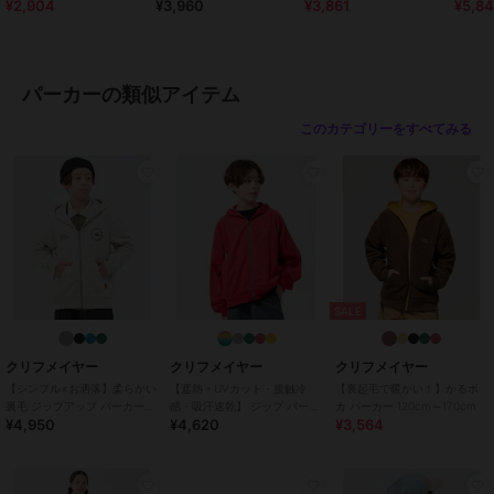
¥2,904
¥3,960
¥3,861
¥5,84
ット ロゴ 120cm～170cm
ンツ 120cm～170cm
～170cm
170cm
>>無料ギフトサービスについての詳細はこちら
ブランド
クリフメイヤー
パーカーの類似アイテム
ショップ
クリフメイヤー
このカテゴリーをすべてみる
商品カテゴリ
トップス
／
パーカー
性別タイプ
ボーイズ
トップス
／
パーカー
ガールズ
トップス
／
パーカー
カラー
CHARCOAL、NATURAL、BEIG
E、BROWN、RED、GREEN、PU
SALE
RPLE、MULTI-COL
サイズ
120,130,140,150,160,170
クリフメイヤー
クリフメイヤー
クリフメイヤー
素材
本体: ポリエステル85%, 綿15% リ
【シンプル×お洒落】柔らかい
【遮熱・UVカット・接触冷
【裏起毛で暖かい！】かるポ
ブ: ポリエステル95%, ポリウレタ
裏毛 ジップアップ パーカー
感・吸汗速乾】 ジップ パーカ
カ パーカー 120cm～170cm
¥4,950
¥4,620
¥3,564
120cm～170cm
ー 120cm～170cm
ン5%
商品のお取り扱い方法
お手入れ
洗濯機