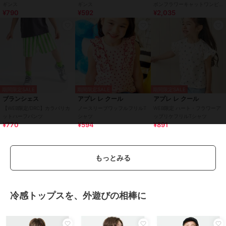
ギンス
ギンス
ボンフラワーキャットワンピ
¥790
¥592
¥2,035
ース
期間限定SALE
期間限定SALE
期間限定SALE
ブランシェス
アプレ レ クール
アプレ レ クール
【WEB限定/DRC】カラバリカ
ノースリーブワッフルフリルT
WEB限定 ハート・フラワーア
ットハーフパンツ
シャツ
ップリケフリルTシャツ
¥770
¥594
¥891
もっとみる
冷感トップスを、外遊びの相棒に