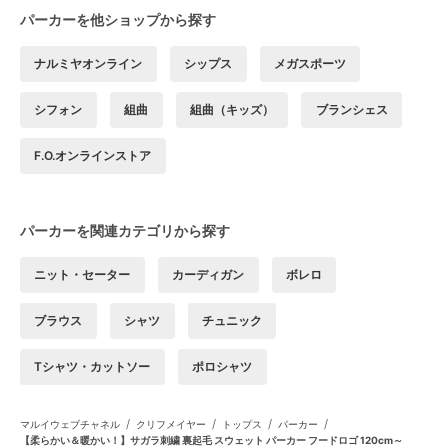
パーカーを他ショップから探す
ナルミヤオンライン
シップス
メガスポーツ
シフォン
組曲
組曲（キッズ）
ブランシェス
F.O.オンラインストア
パーカーを関連カテゴリから探す
ニット・セーター
カーディガン
ボレロ
ブラウス
シャツ
チュニック
Tシャツ・カットソー
ポロシャツ
/
/
/
/
マルイウェブチャネル
クリフメイヤー
トップス
パーカー
【柔らかい＆暖かい！】サガラ刺繍 裏起毛 スウェット パーカー フードロゴ 120cm～