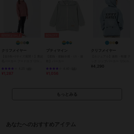
特徴
トップス
綿・コットン素材
/
ポリエステル
素材
/
刺繍
/
長袖
/
その他袖デ
ザイン
/
大きいサイズあり
/
洗
える
/
ストレッチ
/
ライフスタ
期間限定SALE
60%OFF
イル
/
ウォーキング・ランニング
/
アウトドア
/
キャンプ・レジャ
クリフメイヤー
プティマイン
クリフメイヤー
ー
/
レギュラー丈(トップス)
【全8色×6サイズ展開！】裏起
【遮熱・接触冷感・UV・速
【カジュアル】速乾・軽量 テ
パーカー
毛パーカー フードロゴ 120cm
乾】パーカー
ック ジップパーカー 120cm～
¥4,290
～170cm
170cm
綿・コットン素材
/
ポリエステル
4.25
4.40
（
4件
）
（
5件
）
¥1,287
¥1,056
素材
/
刺繍
/
長袖
/
その他袖デ
ザイン
/
大きいサイズあり
/
洗
える
/
ストレッチ
/
ライフスタ
イル
/
ウォーキング・ランニング
もっとみる
/
アウトドア
/
キャンプ・レジャ
ー
/
レギュラー丈(トップス)
原産国
中国
あなたへのおすすめアイテム