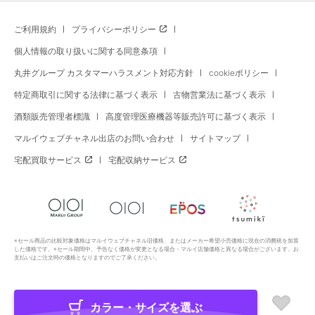
ご利用規約
プライバシーポリシー
個人情報の取り扱いに関する同意条項
丸井グループ カスタマーハラスメント対応方針
cookieポリシー
特定商取引に関する法律に基づく表示
古物営業法に基づく表示
酒類販売管理者標識
高度管理医療機器等販売許可に基づく表示
マルイウェブチャネル出店のお問い合わせ
サイトマップ
宅配買取サービス
宅配収納サービス
※セール商品の比較対象価格はマルイウェブチャネル旧価格、またはメーカー希望小売価格に現在の消費税を加算
した価格です。※セール期間中、予告なく価格が変更となる場合・マルイ店舗価格と異なる場合がございます。お
支払いはご注文時の価格となりますのでご了承ください。
カラー・サイズを選ぶ
Copyright All Rights Reserved. MARUI Co., Ltd