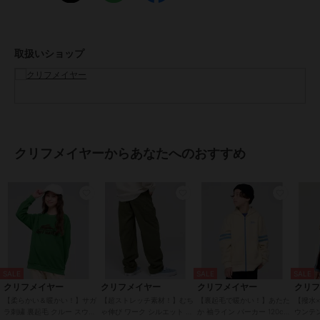
メンズSサイズ以下だけどキッズの160cmでもない。。。
そんな微妙な時期のお子様に対応する170cmまで！
取扱いショップ
-------------------------
シルエット：スタンダード
生地の厚さ：普通
透け感：なし
伸縮性：あり
ケア方法：洗濯機洗い可（ネット使用）
-------------------------
クリフメイヤーからあなたへのおすすめ
●KRIFF MAYER（クリフメイヤー）
家族みんなの毎日に楽しさと笑顔をお届けしたい。
クリフメイヤーの服にはそんな思いがたくさん詰め込まれています。
メンズ・レディース・キッズ、更にドッグウェアまで展開。
何気ない日々が特別な思い出に変わる瞬間を演出する、ベーシックか
SALE
SALE
SALE
つオリジナリティーあふれる新しいデイリーウエアを提案します。
クリフメイヤー
クリフメイヤー
クリフメイヤー
クリ
【柔らかい＆暖かい！】サガ
【超ストレッチ素材！】むち
【裏起毛で暖かい！】あたた
【撥水×
ラ刺繍 裏起毛 クルー スウェ
ゃ伸び ワーク シルエット パ
か 袖ライン パーカー 120cm
ウンテン
この商品は無料ギフトサービスの対象商品です