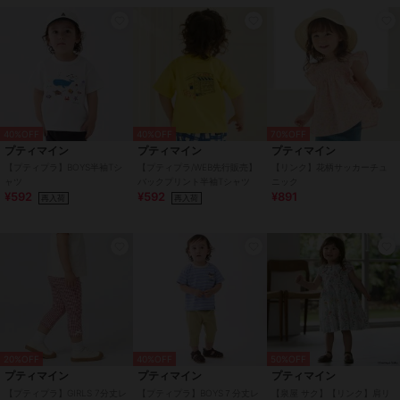
40%OFF
40%OFF
70%OFF
プティマイン
プティマイン
プティマイン
【プティプラ】BOYS半袖Tシ
【プティプラ/WEB先行販売】
【リンク】花柄サッカーチュ
ャツ
バックプリント半袖Tシャツ
ニック
¥592
¥592
¥891
再入荷
再入荷
20%OFF
40%OFF
50%OFF
プティマイン
プティマイン
プティマイン
【プティプラ】GIRLS 7分丈レ
【プティプラ】BOYS７分丈レ
【泉屋 サク】【リンク】肩リ