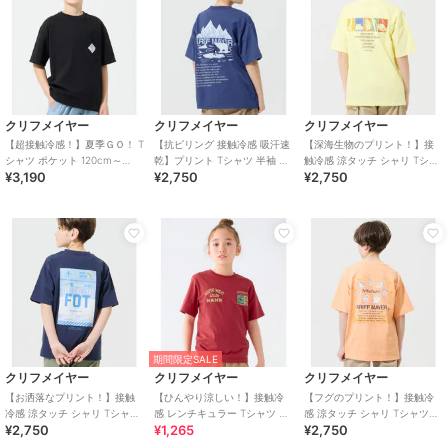
クリフメイヤー
クリフメイヤー
クリフメイヤー
【超接触冷感！】夏季ＧＯ！ T
【抗ピリング 接触冷感 吸汗速
【深海生物のプリント！】接
シャツ ポケット 120cm～
乾】プリント Tシャツ 半袖 北
触冷感 涼タッチ シャリ Tシャ
¥3,190
¥2,750
¥2,750
170cm
極 120cm～170cm
ツ 120cm～170cm
期間限定SALE
クリフメイヤー
クリフメイヤー
クリフメイヤー
【お洒落なプリント！】接触
【ひんやり涼しい！】接触冷
【フグのプリント！】接触冷
冷感 涼タッチ シャリ Tシャツ
感 レンチキュラー Tシャツ 半
感 涼タッチ シャリ Tシャツ
¥2,750
¥1,265
¥2,750
120cm～170cm
袖 120cm～170cm
120cm～170cm