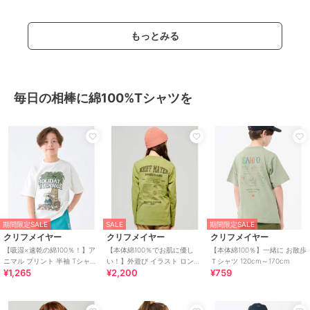
もっとみる
毎日の相棒に綿100%Tシャツを
期間限定SALE
SALE
期間限定SALE
クリフメイヤー
クリフメイヤー
クリフメイヤー
【吸湿×速乾の綿100％！】ア
【本体綿100％でお肌に優し
【本体綿100％】一緒に お散歩
ニマル プリント 半袖 Tシャツ
い！】外遊び イラスト ロンT
Ｔシャツ 120cm～170cm
¥1,265
¥2,200
¥759
シュナウザー 120cm～170cm
ロゴ 120cm～170cm