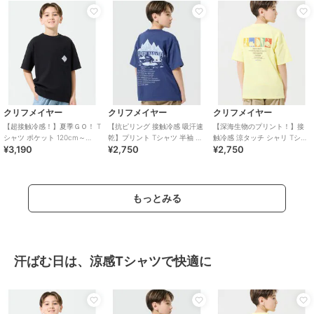
クリフメイヤー
クリフメイヤー
クリフメイヤー
【超接触冷感！】夏季ＧＯ！ T
【抗ピリング 接触冷感 吸汗速
【深海生物のプリント！】接
シャツ ポケット 120cm～
乾】プリント Tシャツ 半袖 北
触冷感 涼タッチ シャリ Tシャ
¥3,190
¥2,750
¥2,750
170cm
極 120cm～170cm
ツ 120cm～170cm
もっとみる
汗ばむ日は、涼感Tシャツで快適に