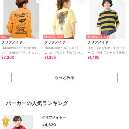
SALE
期間限定SALE
期間限定SALE
クリフメイヤー
クリフメイヤー
クリフメイヤー
【本体綿100％でお肌に優し
【吸湿×速乾の綿100％！】ア
【おしゃれな配色！】ボーダ
い！】外遊び イラスト ロンT
ニマル プリント 半袖 Tシャツ
ー 切り替え Ｔシャツ 本体綿
¥2,200
¥1,265
¥1,485
釣り 120cm～170cm
牛 120cm～170cm
100％ 120cm～170cm
もっとみる
パーカーの人気ランキング
クリフメイヤー
4,620
￥