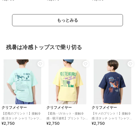
もっとみる
残暑は冷感トップスで乗り切る
クリフメイヤー
クリフメイヤー
クリフメイヤー
【恐竜のプリント！】接触冷
【遮熱・UVカット・接触冷
【サメのプリント！】接触冷
感 涼タッチ シャリ Tシャツ
感・吸汗速乾】プリント Tシャ
感 涼タッチ シャリ Tシャツ
¥2,750
¥2,750
¥2,750
120cm～170cm
ツ OITEKURU 120cm～170cm
120cm～170cm