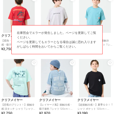
在庫照会でエラーが発生しました。ページを更新してご覧
クリフメイヤー
クリフメイヤー
クリフメイヤー
ください。
【遮熱・UVカット・接触冷
【遮熱・UVカット・接触冷
【遮熱・UVカット・接触冷
ページを更新してもエラーとなる場合は誠に恐れ入ります
感・吸汗速乾】プリント Tシャ
感・吸汗速乾】ビッグ ロゴ T
感・吸汗速乾】ポケット Tシャ
がしばらく時間をおいてからご覧ください。
¥2,750
¥2,750
¥2,750
ツ ホホジロザメ 120cm～
シャツ 120cm～170cm
ツ 120cm～170cm
170cm
クリフメイヤー
クリフメイヤー
クリフメイヤー
【恐竜のプリント！】接触冷
【レイヤード風】接触冷感・
【超接触冷感！】夏季ＧＯ！ T
感 涼タッチ シャリ Tシャツ
吸汗速乾 Tシャツ 120cm～
シャツ ポケット 120cm～
¥2,750
¥2,970
¥3,190
120cm～170cm
170cm
170cm