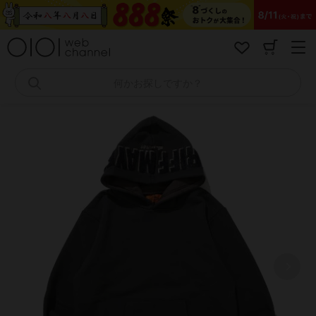
コ
ン
テ
ン
ツ
へ
何かお探しですか？
ス
キ
ッ
プ