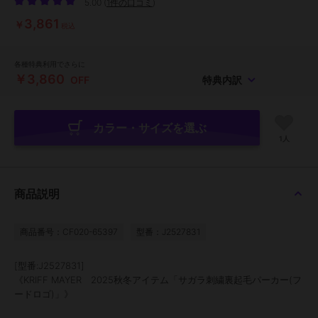
5.00
(
1件の口コミ
)
3,861
￥
税込
各種特典利用でさらに
￥3,860
OFF
特典内訳
カラー・サイズを選ぶ
1人
商品説明
商品番号：CF020-65397
型番：J2527831
[型番:J2527831]
《KRIFF MAYER 2025秋冬アイテム「サガラ刺繍裏起毛パーカー(フ
ードロゴ)」》