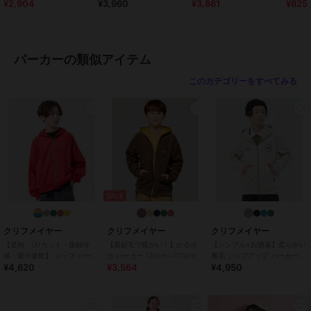
¥2,904
¥3,960
¥3,861
¥825
ット ロゴ 120cm～170cm
ンツ 120cm～170cm
～170cm
シャツ 1
>>無料ギフトサービスについての詳細はこちら
ブランド
クリフメイヤー
パーカーの類似アイテム
ショップ
クリフメイヤー
このカテゴリーをすべてみる
商品カテゴリ
トップス
／
パーカー
性別タイプ
ボーイズ
トップス
／
パーカー
ガールズ
トップス
／
パーカー
カラー
NATURAL、CHARCOAL、BEIG
E、BROWN、RED、GREEN、PU
SALE
RPLE、MULTI-COL
サイズ
120,130,140,150,160,170
クリフメイヤー
クリフメイヤー
クリフメイヤー
素材
本体: ポリエステル85%, 綿15% リ
【遮熱・UVカット・接触冷
【裏起毛で暖かい！】かるポ
【シンプル×お洒落】柔らかい
ブ: ポリエステル95%, ポリウレタ
感・吸汗速乾】 ジップ パーカ
カ パーカー 120cm～170cm
裏毛 ジップアップ パーカー
¥4,620
¥3,564
¥4,950
ー 120cm～170cm
120cm～170cm
ン5%
商品のお取り扱い方法
お手入れ
洗濯機