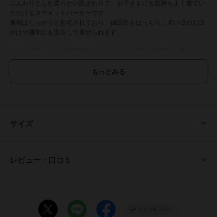
ふんわりとした柔らかい肌ざわりで、お子さまにも気持ちよく着てい
ただけるスウェットパーカーです。
裏地はしっかりと起毛されており、保温性もばっちり。寒い日のお出
かけや通学にも安心して着せられます。
繊維の特性により、洗濯後も乾きやすく、冬場のお洗濯にも適してい
ます。
保護者の方にも嬉しい、お手入れのしやすさです。
今年はタタミ刺繍とサガラ刺繍を組み合わせ、立体的なロゴにしてみ
ました。
フード裏には天竺生地を使用し、フードが重くなりすぎないようにし
サイズ
ています。
メンズ（品番:2523107)・レディース(品番:W2527821)・ドッグ(品
番:D2527809)、大型犬用(品番:D2527809B)も展開しているので、家
レビュー・口コミ
族全員でお揃いを楽しんでいただけるアイテムです。
マルチカラーは、家族で手を繋いだときにお袖がつながるように配色
を組んでいるので、マルチカラーでお揃いにしていただくのがおすす
めです。
小学校低学年～高学年の、キッズ～ジュニアサイズに加え、