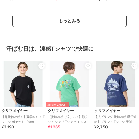
もっとみる
汗ばむ日は、涼感Tシャツで快適に
期間限定SALE
クリフメイヤー
クリフメイヤー
クリフメイヤー
【超接触冷感！】夏季ＧＯ！ T
【接触冷感で涼しい！】涼タ
【抗ピリング 接触冷感 吸汗速
シャツ ポケット 120cm～
ッチ シャリ Tシャツ モンスタ
乾】プリント Tシャツ 半袖 北
¥3,190
¥1,265
¥2,750
170cm
ー 120cm～170cm
極 120cm～170cm