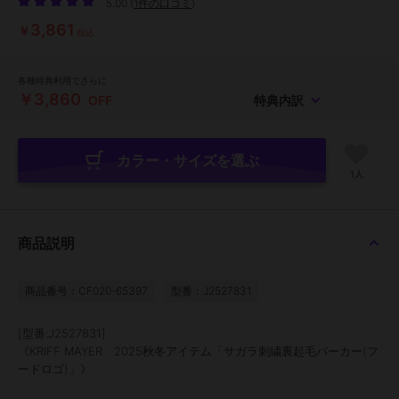
5.00
(
1件の口コミ
)
3,861
￥
税込
各種特典利用でさらに
￥3,860
OFF
特典内訳
カラー・サイズを選ぶ
1人
商品説明
商品番号：CF020-65397
型番：J2527831
[型番:J2527831]
《KRIFF MAYER 2025秋冬アイテム「サガラ刺繍裏起毛パーカー(フ
ードロゴ)」》