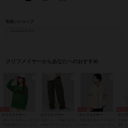
メンズSサイズ以下だけどキッズの160cmでもない。。。
そんな微妙な時期のお子様に対応する170cmまで！
取扱いショップ
-------------------------
シルエット：スタンダード
生地の厚さ：普通
透け感：なし
伸縮性：あり
ケア方法：洗濯機洗い可（ネット使用）
-------------------------
クリフメイヤーからあなたへのおすすめ
●KRIFF MAYER（クリフメイヤー）
家族みんなの毎日に楽しさと笑顔をお届けしたい。
クリフメイヤーの服にはそんな思いがたくさん詰め込まれています。
メンズ・レディース・キッズ、更にドッグウェアまで展開。
何気ない日々が特別な思い出に変わる瞬間を演出する、ベーシックか
SALE
SALE
期間限定
つオリジナリティーあふれる新しいデイリーウエアを提案します。
クリフメイヤー
クリフメイヤー
クリフメイヤー
クリ
【柔らかい＆暖かい！】サガ
【超ストレッチ素材！】むち
【裏起毛で暖かい！】あたた
【水場
ラ刺繍 裏起毛 クルー スウェ
ゃ伸び ワーク シルエット パ
か 袖ライン パーカー 120cm
速乾 ア
この商品は無料ギフトサービスの対象商品です