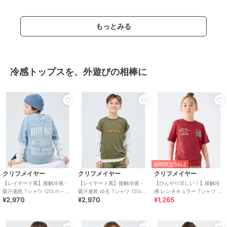
もっとみる
冷感トップスを、外遊びの相棒に
期間限定SALE
クリフメイヤー
クリフメイヤー
クリフメイヤー
【レイヤード風】接触冷感・
【レイヤード風】接触冷感・
【ひんやり涼しい！】接触冷
吸汗速乾 Tシャツ 120cm～
吸汗速乾 ゆる Tシャツ 120cm
感 レンチキュラー Tシャツ 半
¥2,970
¥2,970
¥1,265
170cm
～170cm
袖 120cm～170cm