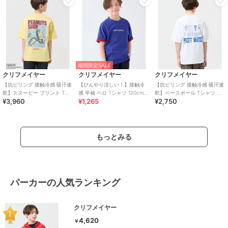
期間限定SALE
クリフメイヤー
クリフメイヤー
クリフメイヤー
【抗ピリング 接触冷感 吸汗速
【ひんやり涼しい！】接触冷
【抗ピリング 接触冷感 吸汗速
乾】スヌーピー プリント Tシ
感 半袖 ペロ Tシャツ 120cm～
乾】ベースボール Tシャツ 半
¥3,960
¥1,265
¥2,750
ャツ サーフ 120cm～170cm
170cm
袖 120cm～170cm
もっとみる
パーカーの人気ランキング
クリフメイヤー
4,620
￥