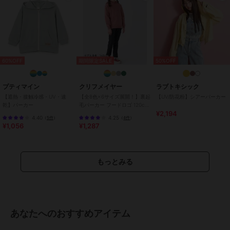
特徴
トップス
綿・コットン素材
/
ポリエステル
素材
/
刺繍
/
長袖
/
その他袖デ
ザイン
/
大きいサイズあり
/
洗
える
/
ストレッチ
/
ライフスタ
60%OFF
期間限定SALE
50%OFF
イル
/
ウォーキング・ランニング
/
アウトドア
/
キャンプ・レジャ
プティマイン
クリフメイヤー
ラブトキシック
ー
/
レギュラー丈(トップス)
【遮熱・接触冷感・UV・速
【全8色×6サイズ展開！】裏起
【UV/防花粉】シアーパーカー
パーカー
乾】パーカー
毛パーカー フードロゴ 120cm
¥2,194
～170cm
綿・コットン素材
/
ポリエステル
4.40
4.25
（
5件
）
（
4件
）
¥1,056
¥1,287
素材
/
刺繍
/
長袖
/
その他袖デ
ザイン
/
大きいサイズあり
/
洗
える
/
ストレッチ
/
ライフスタ
イル
/
ウォーキング・ランニング
もっとみる
/
アウトドア
/
キャンプ・レジャ
ー
/
レギュラー丈(トップス)
原産国
中国
あなたへのおすすめアイテム