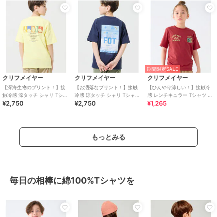
期間限定SALE
クリフメイヤー
クリフメイヤー
クリフメイヤー
【深海生物のプリント！】接
【お洒落なプリント！】接触
【ひんやり涼しい！】接触冷
触冷感 涼タッチ シャリ Tシャ
冷感 涼タッチ シャリ Tシャツ
感 レンチキュラー Tシャツ 半
¥2,750
¥2,750
¥1,265
ツ 120cm～170cm
120cm～170cm
袖 120cm～170cm
もっとみる
毎日の相棒に綿100%Tシャツを