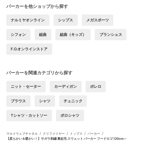
パーカーを他ショップから探す
ナルミヤオンライン
シップス
メガスポーツ
シフォン
組曲
組曲（キッズ）
ブランシェス
F.O.オンラインストア
パーカーを関連カテゴリから探す
ニット・セーター
カーディガン
ボレロ
ブラウス
シャツ
チュニック
Tシャツ・カットソー
ポロシャツ
/
/
/
/
マルイウェブチャネル
クリフメイヤー
トップス
パーカー
【柔らかい＆暖かい！】サガラ刺繍 裏起毛 スウェット パーカー フードロゴ 120cm～