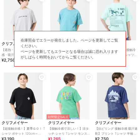
在庫照会でエラーが発生しました。ページを更新してご覧
クリフメイヤー
クリフメイヤー
クリフメイヤー
ください。
【遮熱・UVカット・接触冷
【遮熱・UVカット・接触冷
【恐竜のプリント！】接触冷
ページを更新してもエラーとなる場合は誠に恐れ入ります
感・吸汗速乾】ビッグ ロゴ T
感・吸汗速乾】ポケット Tシャ
感 涼タッチ シャリ Tシャツ
がしばらく時間をおいてからご覧ください。
¥2,750
¥2,750
¥2,750
シャツ 120cm～170cm
ツ 120cm～170cm
120cm～170cm
期間限定SALE
クリフメイヤー
クリフメイヤー
クリフメイヤー
【超接触冷感！】夏季ＧＯ！ T
【接触冷感で涼しい！】涼タ
【抗ピリング 接触冷感 吸汗速
シャツ ポケット 120cm～
ッチ シャリ Tシャツ モンスタ
乾】プリント Tシャツ 半袖 北
¥3,190
¥1,265
¥2,750
170cm
ー 120cm～170cm
極 120cm～170cm