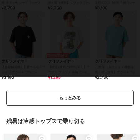
感 涼タッチ シャリ Tシャツ
感・吸汗速乾】プリント Tシャ
速乾 COOL MAX 半袖 Tシャツ
¥2,750
¥2,750
¥3,190
120cm～170cm
ツ OITEKURU 120cm～170cm
120cm～170cm
期間限定SALE
クリフメイヤー
クリフメイヤー
クリフメイヤー
【超接触冷感！】夏季ＧＯ！ T
【吸湿×速乾の綿100％！】ア
【遮熱・UVカット・接触冷
シャツ ポケット 120cm～
ニマル プリント 半袖 Tシャツ
感・吸汗速乾】ポケット Tシャ
¥3,190
¥1,265
¥2,750
170cm
シュナウザー 120cm～170cm
ツ 120cm～170cm
もっとみる
残暑は冷感トップスで乗り切る