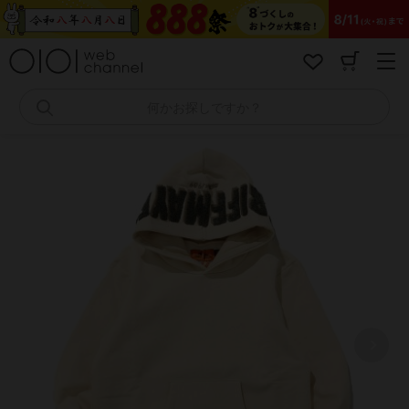
コ
ン
テ
ン
ツ
へ
何かお探しですか？
ス
キ
ッ
プ