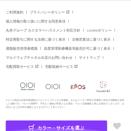
ご利用規約
プライバシーポリシー
個人情報の取り扱いに関する同意条項
丸井グループ カスタマーハラスメント対応方針
cookieポリシー
特定商取引に関する法律に基づく表示
古物営業法に基づく表示
酒類販売管理者標識
高度管理医療機器等販売許可に基づく表示
マルイウェブチャネル出店のお問い合わせ
サイトマップ
宅配買取サービス
宅配収納サービス
※セール商品の比較対象価格はマルイウェブチャネル旧価格、またはメーカー希望小売価格に現在の消費税を加算
した価格です。※セール期間中、予告なく価格が変更となる場合・マルイ店舗価格と異なる場合がございます。お
支払いはご注文時の価格となりますのでご了承ください。
カラー・サイズを選ぶ
Copyright All Rights Reserved. MARUI Co., Ltd