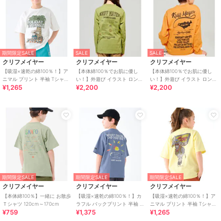
期間限定SALE
SALE
SALE
クリフメイヤー
クリフメイヤー
クリフメイヤー
【吸湿×速乾の綿100％！】ア
【本体綿100％でお肌に優し
【本体綿100％でお肌に優し
ニマル プリント 半袖 Tシャツ
い！】外遊び イラスト ロンT
い！】外遊び イラスト ロンT
¥1,265
¥2,200
¥2,200
シュナウザー 120cm～170cm
ロゴ 120cm～170cm
釣り 120cm～170cm
期間限定SALE
期間限定SALE
期間限定SALE
クリフメイヤー
クリフメイヤー
クリフメイヤー
【本体綿100％】一緒に お散歩
【吸湿×速乾の綿100％！】カ
【吸湿×速乾の綿100％！】ア
Ｔシャツ 120cm～170cm
ラフル バックプリント 半袖 T
ニマル プリント 半袖 Tシャツ
¥759
¥1,375
¥1,265
シャツ ルアー 120cm～170cm
牛 120cm～170cm