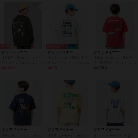
SALE
期間限定SALE
クリフメイヤー
クリフメイヤー
クリフメイヤー
【裏起毛で暖かい！】あたた
【水場シーンにも活躍！】超
【遮熱・UVカット・接触冷
か クルー スウェット モンスタ
速乾 アクティブ プリント Ｔシ
感・吸汗速乾】プリント Tシャ
¥2,233
¥825
¥2,750
ー 120cm～170cm
ャツ 120cm～170cm
ツ ホホジロザメ 120cm～
170cm
クリフメイヤー
クリフメイヤー
クリフメイヤー
【サメのプリント！】接触冷
【遮熱・UVカット・接触冷
【アウトドアライク！】吸水