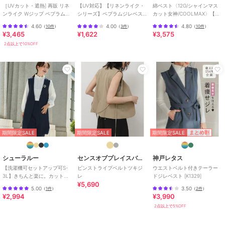
［UVカット・遮熱] 再販 リネ
【UV対応】【リネンライク・
綿ベスト〈12G/シャインマス
ンライク Wジップ ペプラムジ
シリーズ】ペプラムジレベス
カット女神/COOLMAX〉【ス
レ 【mil/ミル】
ト/通勤・セットアップ対応
クール】【学生】【通学】
4.60
4.00
4.80
（
10件
）
（
3件
）
（
10件
）
【学校】
¥3,465
¥1,622
¥3,575
2点以上で10%OFF
期間限定SALE
まとめ割
期間限定SALE
期間限定SALE
シューラルー
センスオブプレイスバイアーバンリサーチ
神戸レタス
【洗濯機可セットアップ可S-
ピンストライプベルトツキジ
ウエストベルト付きテーラー
3L】きちんと楽に。カットジ
レ
ドジレベスト [K1329]
¥5,690
ョーゼット ロングジレ
5.00
3.50
（
1件
）
（
2件
）
¥2,994
¥3,990
2点以上で5%OFF