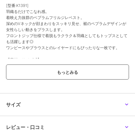
[型番:K1391]
羽織るだけでこなれ感。
着映え力抜群のペプラムフリルジレベスト。
深めのVネックが顔まわりをスッキリ見せ、裾のペプラムデザインが
女性らしい動きをプラスします。
フロントジップ仕様で着脱もラクラク＆羽織としてもトップスとして
も活躍します◎
ワンピースやブラウスとのレイヤードにもぴったりな一枚です。
【素材・サイズ感】
ウエストの切り替えから広がるペプラムシルエットが、自然と腰位置
を高く見せてスタイルアップを演出。
程よくフィットするコンパクトなデザインながら、裾のフリルが気に
なる腰まわりをふんわりカバーしてくれます。
ヒップにかかる絶妙な丈感で、パンツにもスカートにも好バランスに
マッチする万能アイテムです。
サイズ
#コウベレタス
期間限定セール開催中
レビュー・口コミ