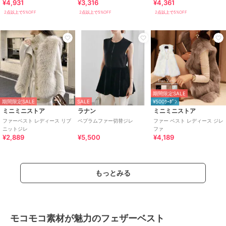
¥4,931
¥3,316
¥4,361
[K1260]
2点以上で5%OFF
2点以上で5%OFF
2点以上で5%OFF
期間限定SALE
期間限定SALE
SALE
¥500ｸｰﾎﾟﾝ
ミニミニストア
ラナン
ミニミニストア
ファーベスト レディース リブ
ペプラムファー切替ジレ
ファー ベスト レディース ジレ
ニットジレ
ファ
¥2,889
¥5,500
¥4,189
もっとみる
モコモコ素材が魅力のフェザーベスト