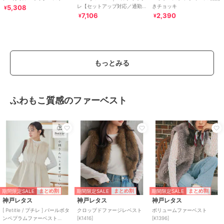
レ【セットアップ対応／通勤
きチョッキ
5,308
¥
／カセット服／接触冷感／UV
7,106
2,390
¥
¥
カット】
もっとみる
ふわもこ質感のファーベスト
期間限定SALE
期間限定SALE
期間限定SALE
まとめ割
まとめ割
まとめ割
神戸レタス
神戸レタス
神戸レタス
[ Petitle / プチレ ] パールボタ
クロップドファージレベスト
ボリュームファーベスト
ンペプラムファーベスト
[K1416]
[K1396]