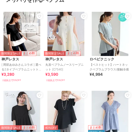
期間限定SALE
期間限定SALE
まとめ割
まとめ割
神戸レタス
神戸レタス
ロペピクニック
[ 岡部あゆみさんコラボ ] 選べ
丸首ペプラムノースリーブニ
【ベストヒット】ハートネッ
る2タイプペプラムニットトッ
ット [C7540]
クペプラムブラウス/接触冷感
¥3,280
¥3,590
¥4,994
プス [N1368]
2点以上で5%OFF
2点以上で5%OFF
期間限定SALE
まとめ割
まとめ割
40%OFF