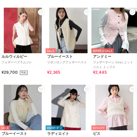
SALE
期間限定SALE
ルルウィルビー
ブルーイースト
アンドミー
フェザーペプラムジレ
リボンロングフェザーベスト
フェザーヤーン 2way ニット
ベスト トップス
¥29,700
¥2,365
¥2,445
予約
SALE
¥888ｸｰﾎﾟﾝ
50%OFF
ブルーイースト
ラディエイト
ビス