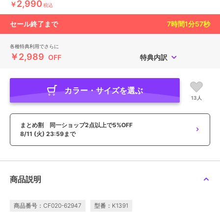
2,990
￥
税込
セール終了まで
7
時間
1
分
55
秒
各種特典利用でさらに
￥2,989
OFF
特典内訳
カラー・サイズを選ぶ
13人
まとめ割 同一ショップ2点以上で5%OFF
8/11 (火) 23:59まで
商品説明
商品番号：CF020-62947
型番：K1391