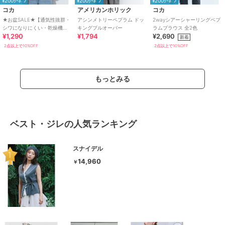
¥200ｸｰﾎﾟﾝ
¥200ｸｰﾎﾟﾝ
¥200ｸｰﾎﾟﾝ
コカ
アメリカンホリック
コカ
★お盆SALE★【通気性抜群・
アシンメトリーペプラム ドッ
2wayシアーシャーリングペプ
シワになりにくい・乾燥機
キングプルオーバー
ラムブラウス 全2色
¥1,290
¥1,794
¥2,690
OK】ライトエンボスペプラム
新着
トップス
2点以上で10%OFF
2点以上で10%OFF
もっとみる
ベスト・ジレの人気ランキング
スナイデル
14,960
￥