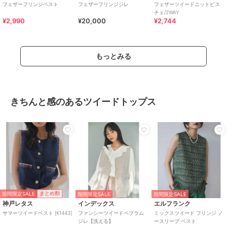
フェザーフリンジベスト
フェザーフリンジジレ
フェザーツイードニットビス
チェ/2WAY
¥2,990
¥20,000
¥2,744
もっとみる
きちんと感のあるツイードトップス
期間限定SALE
まとめ割
期間限定SALE
期間限定SALE
神戸レタス
インデックス
エルフランク
サマーツイードベスト [K1443]
ファンシーツイードペプラム
ミックスツイード フリンジ ノ
ジレ【洗える】
ースリーブ ベスト