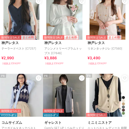
期間限定SALE
期間限定SALE
期間限定SALE
まとめ割
まとめ割
まとめ割
神戸レタス
神戸レタス
神戸レタス
テーラードベスト [C7257]
アシンメトリーペプラムトッ
リネンタッチジレ [C7560]
プス [C7646]
¥2,990
¥3,886
¥3,490
2点以上で5%OFF
2点以上で5%OFF
2点以上で5%OFF
PR
PR
PR
期間限定SALE
期間限定SALE
期間限定SALE
¥1000ｸｰﾎﾟﾝ
¥888ｸｰﾎﾟﾝ
コムサイズム
ギャレスト
ミニミニストア
アーガイルＶネックベスト
Comfy SET UP｜ベルテッドジ
ニットベスト レディース 前開