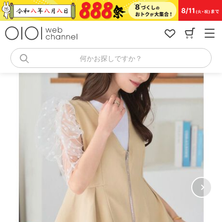
コ
ン
テ
ン
ツ
へ
何かお探しですか？
ス
キ
ッ
プ