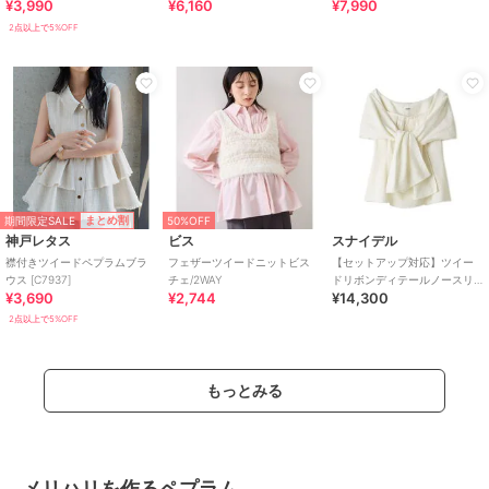
¥3,990
¥6,160
¥7,990
2点以上で5%OFF
期間限定SALE
まとめ割
50%OFF
神戸レタス
ビス
スナイデル
襟付きツイードペプラムブラ
フェザーツイードニットビス
【セットアップ対応】ツイー
ウス [C7937]
チェ/2WAY
ドリボンディテールノースリ
¥3,690
¥2,744
¥14,300
ブラウス
2点以上で5%OFF
もっとみる
メリハリを作るペプラム