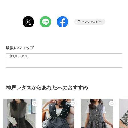
ブランド
神戸レタス
ショップ
神戸レタス
商品カテゴリ
トップス
／
ベスト・ジレ
性別タイプ
レディース
トップス
／
ベスト・ジレ
カラー
ライトベージュ、チャコール、ブ
取扱いショップ
ラック
サイズ
M
素材
ポリエステル95% ポリウレタン
5%
商品のお取り扱い方法
神戸レタスからあなたへのおすすめ
特徴
トップス
ポリエステル素材
/
無地
/
フリ
ル
/
ノースリーブ
/
ライフスタ
イル
/
セレモニー・入学式・卒業
式
/
チュニック丈（トップス）
ベスト・ジレ