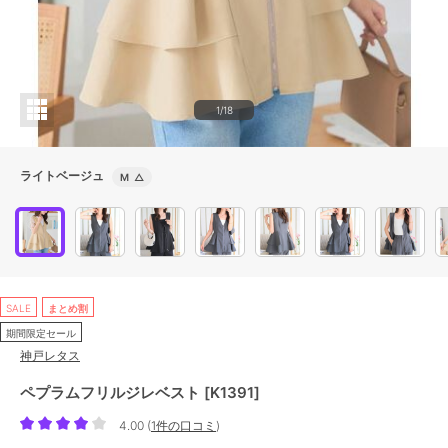
1/18
ライトベージュ
M
△
SALE
まとめ割
期間限定セール
神戸レタス
ペプラムフリルジレベスト [K1391]
4.00
(
1件の口コミ
)