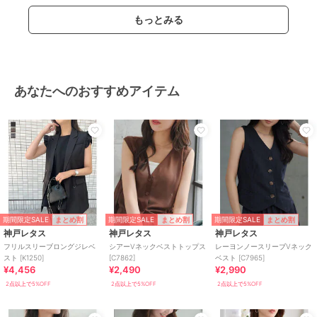
もっとみる
あなたへのおすすめアイテム
期間限定SALE
期間限定SALE
期間限定SALE
まとめ割
まとめ割
まとめ割
神戸レタス
神戸レタス
神戸レタス
フリルスリーブロングジレベ
シアーVネックベストトップス
レーヨンノースリーブVネック
スト [K1250]
[C7862]
ベスト [C7965]
¥4,456
¥2,490
¥2,990
2点以上で5%OFF
2点以上で5%OFF
2点以上で5%OFF