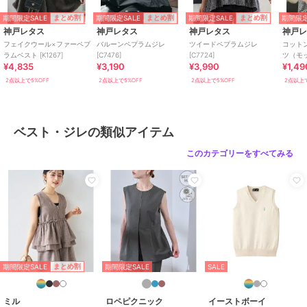
ポリエステル素材
/
無地
/
フリ
ル
/
ノースリーブ
/
ライフスタ
期間限定SALE
期間限定SALE
期間限定SALE
期間限定
まとめ割
まとめ割
まとめ割
イル
/
セレモニー・入学式・卒業
神戸レタス
神戸レタス
神戸レタス
神戸
式
/
チュニック丈（トップス）
フェイクウール×ファーペプ
バルーンペプラムジレ
ツイードペプラムジレ
コットン
ラムベスト [K1267]
[C7476]
[C7724]
ツ（モ
原産国
中国
¥4,835
¥3,190
¥3,990
¥1,49
ック） [
2点以上で5%OFF
2点以上で5%OFF
2点以上で5%OFF
2点以上で
ベスト・ジレの類似アイテム
このカテゴリーをすべてみる
期間限定SALE
まとめ割
期間限定SALE
SALE
ミル
ロペピクニック
イーストボーイ