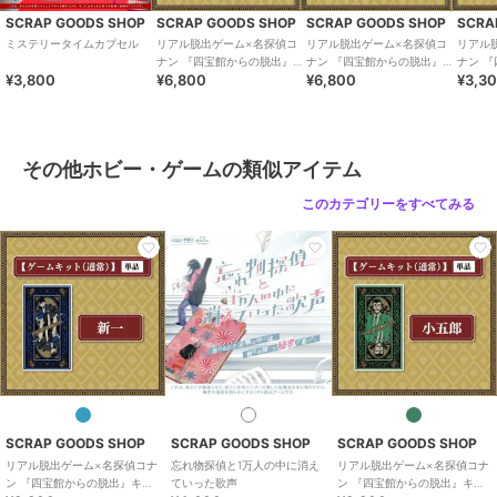
SCRAP GOODS SHOP
SCRAP GOODS SHOP
SCRAP GOODS SHOP
SCRA
ミステリータイムカプセル
リアル脱出ゲーム×名探偵コ
リアル脱出ゲーム×名探偵コ
リアル
ナン 『四宝館からの脱出』キ
ナン 『四宝館からの脱出』キ
ナン 
¥3,800
¥6,800
¥6,800
¥3,3
ット 江戸川コナン（特典）
ット_工藤新一（特典）
ット 
その他ホビー・ゲームの類似アイテム
このカテゴリーをすべてみる
SCRAP GOODS SHOP
SCRAP GOODS SHOP
SCRAP GOODS SHOP
リアル脱出ゲーム×名探偵コナ
忘れ物探偵と1万人の中に消え
リアル脱出ゲーム×名探偵コナ
ン 『四宝館からの脱出』キッ
ていった歌声
ン 『四宝館からの脱出』キッ