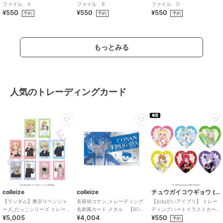
ファイル A
ファイル B
ファイル D
¥550
¥550
¥550
予約
予約
予約
もっとみる
人気のトレーディングカード
colleize
colleize
チュウガイコウギョウ (Chugai Mining)
【ランダム】東京リベンジャ
名探偵コナン_トレーディング
【おねがいアイプリ】 トレー
ーズ_だっこシリーズ トレーデ
名刺風カード メタル 【BOX
ディングハートイラストカー
¥5,005
¥4,004
¥550
ィングチェキ風カード
／7個入り】
ド （ランダム全6種）
予約