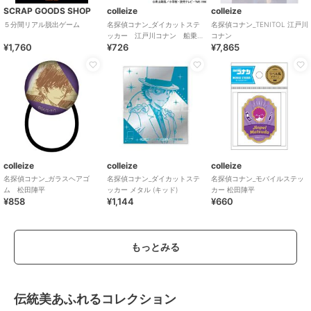
SCRAP GOODS SHOP
colleize
colleize
５分間リアル脱出ゲーム
名探偵コナン_ダイカットステ
名探偵コナン_TENITOL 江戸川
ッカー 江戸川コナン 船乗
コナン
¥1,760
¥726
¥7,865
り
colleize
colleize
colleize
名探偵コナン_ガラスヘアゴ
名探偵コナン_ダイカットステ
名探偵コナン_モバイルステッ
ム 松田陣平
ッカー メタル (キッド)
カー 松田陣平
¥858
¥1,144
¥660
もっとみる
伝統美あふれるコレクション