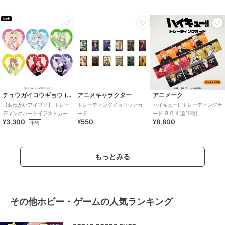
【BOX/10個入り】
チュウガイコウギョウ (Chugai Mining)
アニメキャラクター
アニメーク
【おねがいアイプリ】 トレー
トレーディングメタリックカ
ハイキュー!! トレーディングカ
ディングハートイラストカー
ード
ード ＢＯＸ(全10種)
¥3,300
¥550
¥8,800
ド （1SET/6個入り）
予約
もっとみる
その他ホビー・ゲームの人気ランキング