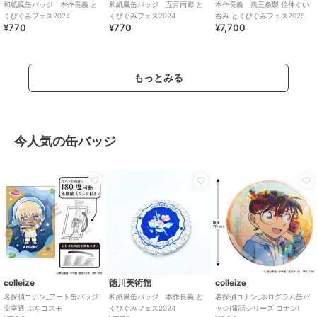
和紙風缶バッジ 本作長義 と
和紙風缶バッジ 五月雨郷 と
本作長義 燕三条製 伯仲ぐい
くびぐみフェス2024
くびぐみフェス2024
呑み とくびぐみフェス2025
¥770
¥770
¥7,700
もっとみる
今人気の缶バッジ
colleize
徳川美術館
colleize
名探偵コナン_アート缶バッジ
和紙風缶バッジ 本作長義 と
名探偵コナン_ホログラム缶バ
安室透 ぷちコスモ
くびぐみフェス2024
ッジ(電話シリーズ コナン)