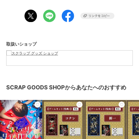
ブランド
SCRAP GOODS SHOP
ショップ
スクラップ グッズ ショップ
商品カテゴリ
ホビー・ゲーム
／
その他ホビ
ー・ゲーム
カラー
レッド
取扱いショップ
サイズ
フリー
SCRAP GOODS SHOPからあなたへのおすすめ