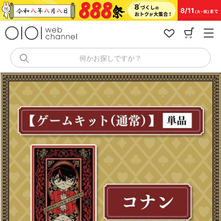
コ
ン
テ
ン
ツ
へ
何かお探しですか？
ス
キ
ッ
プ