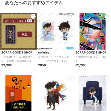
あなたへのおすすめアイテム
SCRAP GOODS SHOP
colleize
SCRAP GOODS SHOP
リアル脱出ゲーム×名探偵コナ
名探偵コナン_ミニステッカー
５分間リアル脱出ゲームおし
ン 『四宝館からの脱出』キッ
セット ブラウスタイルver. 江
まい
¥3,300
¥858
¥2,200
ト 灰原哀
戸川コナン