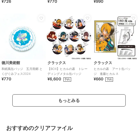
¥726
¥770
¥990
徳川美術館
クラックス
クラックス
和紙風缶バッジ 五月雨郷 と
【BOX】ヒカルの碁 トレー
ヒカルの碁 アート缶バッ
くびぐみフェス2024
ディングメタル缶バッジ
ジ 進藤ヒカル A
¥770
¥6,600
¥660
予約
予約
もっとみる
おすすめのクリアファイル