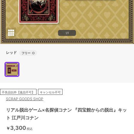
1/1
レッド
フリー
○
不良品以外【返品不可】
キャンセル不可
SCRAP GOODS SHOP
リアル脱出ゲーム×名探偵コナン 『四宝館からの脱出』キッ
ト 江戸川コナン
3,300
￥
税込