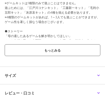
※ゲームキットは1種類のみで遊ぶことはできません。
遊ぶためには、「江戸川コナンキット」「工藤新一キット」「毛利小
五郎キット」「灰原哀キット」の4種を揃える必要があります。
※4種類のゲームキットがあれば、1～3人でも遊ぶことができますが、
ゲーム性を著しく損なう場合がございます。
●ストーリー
「母の遺したあるゲームを解き明かしてほしい」
そんな依頼を受けた小五郎は、コナン、灰原と共に相続人の集まる
「四宝館」を訪れる。
遺産を相続できるのは、どうやら4姉弟のうち最初にゲームをクリア
した1人だけ。
ギスギスした空気が流れる中、扉を叩く音が鳴り響く。
「遅れてすみません。少々厄介な事件にかかりきりだったもので...」
館の扉を開けて現れたのはなんと高校生探偵の工藤新一だった......。
サイズ
「コナン脱出」が自宅で遊べるゲームで登場!
コナン、小五郎、灰原…そして新一としてゲームを操作し遺産相続の
謎に挑め!
レビュー・口コミ
この商品は、不良品のみ返品を承ります