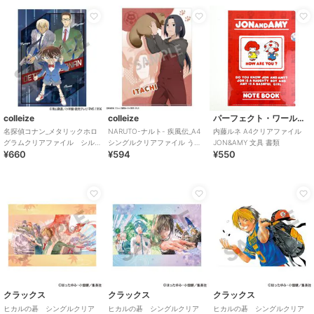
colleize
colleize
パーフェクト・ワールド・トーキョー
名探偵コナン_メタリックホロ
NARUTO-ナルト- 疾風伝_A4
内藤ルネ A4クリアファイル
グラムクリアファイル シル
シングルクリアファイル うち
JON&AMY 文具 書類
¥660
¥594
¥550
バーライン
はイタチ/少年期×アニマル
クラックス
クラックス
クラックス
ヒカルの碁 シングルクリア
ヒカルの碁 シングルクリア
ヒカルの碁 シングルクリア