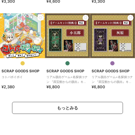
¥3,300
¥4,600
¥3,300
ト 工藤新一
ト 毛利小五郎
SCRAP GOODS SHOP
SCRAP GOODS SHOP
SCRAP GOODS SHOP
コトバポイポイ
リアル脱出ゲーム×名探偵コナ
リアル脱出ゲーム×名探偵コナ
ン 『四宝館からの脱出』キッ
ン 『四宝館からの脱出』キッ
¥2,380
¥6,800
¥6,800
ト 毛利小五郎（特典）
ト_灰原哀（特典）
もっとみる