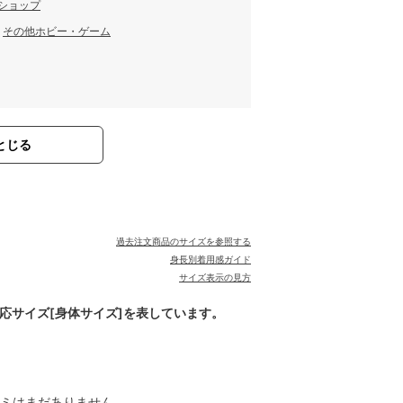
 ショップ
／
その他ホビー・ゲーム
とじる
過去注文商品のサイズを参照する
身長別着用感ガイド
サイズ表示の見方
対応サイズ[身体サイズ]を表しています。
ミはまだありません