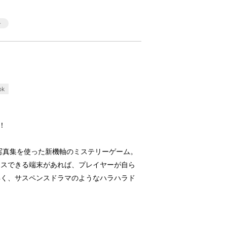
ok
！
、写真集を使った新機軸のミステリーゲーム。
セスできる端末があれば、プレイヤーが自ら
解く、サスペンスドラマのようなハラハラド
。