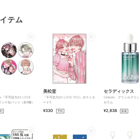
イテム
美松堂
セラディックス
e』×『不可抗力のI LOVE
『不可抗力のI LOVE YOU』ポストカ
Celladix グリシルグリ
インド缶バッジ（全6種）
ード3
セラム
¥330
¥2,838
約
予約
新着