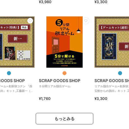
¥3,980
¥3,300
GOODS SHOP
SCRAP GOODS SHOP
SCRAP GOODS S
ーム×名探偵コナン 『四
５分間リアル脱出ゲーム
リアル脱出ゲーム×名探偵
出』キット_工藤新一（特
宝館からの脱出』キット 
¥1,760
¥3,300
もっとみる