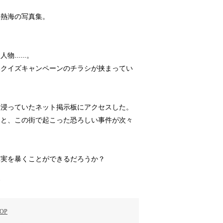
た熱海の写真集。
。
人物……。
いクイズキャンペーンのチラシが挟まってい
り浸っていたネット掲示板にアクセスした。
ると、この街で起こった恐ろしい事件が次々
真実を暴くことができるだろうか？
す
OP