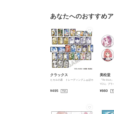
あなたへのおすすめア
クラックス
美松堂
ヒカルの碁 トレーディングふぁぼカ
『Re:blu
YOU』ブラ
¥495
¥660
予約
予