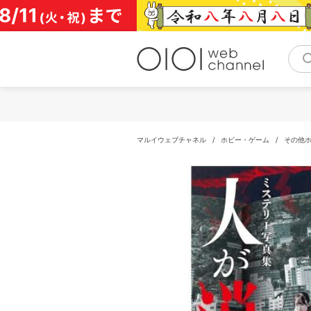
コ
ン
テ
ン
ツ
へ
ス
キ
ッ
プ
マルイウェブチャネル
/
ホビー・ゲーム
/
その他