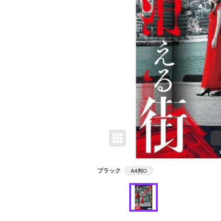
ブラック
A4判
○