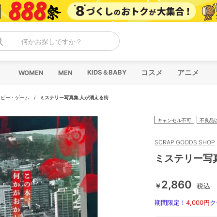
何かお探しですか？
コスメ
アニメ
KIDS＆BABY
WOMEN
MEN
ホビー・ゲーム
/
ミステリー写真集 人が消える街
キャンセル不可
不良品
SCRAP GOODS SHOP
ミステリー写
2,860
￥
税込
期間限定！
4,000円
ク