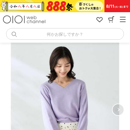
コ
ン
テ
ン
ツ
へ
何かお探しですか？
ス
キ
ッ
プ