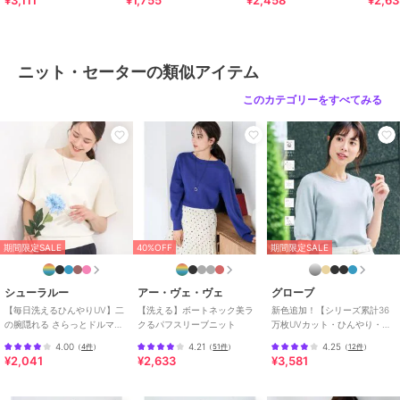
¥3,111
¥1,755
¥2,458
¥2,6
再入荷通知や値下げ等、お得なご案内を受けることができます。
--------------------
ニット・セーターの類似アイテム
※商品画像は、光の当たり具合やパソコンなどの閲覧環境により
実際の色味と異なって見える場合がございます。
このカテゴリーをすべてみる
商品の色味の目安は商品単体の画像をご参照ください。
※WEB限定での販売です。
ブランド
アー・ヴェ・ヴェ
ショップ
アー・ヴェ・ヴェ
期間限定SALE
40%OFF
期間限定SALE
商品カテゴリ
トップス
／
ニット・セーター
性別タイプ
レディース
シューラルー
アー・ヴェ・ヴェ
グローブ
トップス
／
ニット・セーター
【毎日洗えるひんやりUV】二
【洗える】ボートネック美ラ
新色追加！【シリーズ累計36
の腕隠れる さらっとドルマン
クるパフスリーブニット
万枚UVカット・ひんやり・洗
カラー
ラベンダー、ピンク、ネイビー、
半袖ニット
濯機OK】やわらかドライタッ
4.00
4.21
4.25
（
4件
）
（
51件
）
（
12件
）
ダークグレー
チ 五分袖ニット
¥2,041
¥2,633
¥3,581
サイズ
XS,S,M,L,XL