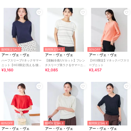
原産国
バングラデシュ
期間限定SALE
期間限定SALE
30%OFF
アー・ヴェ・ヴェ
アー・ヴェ・ヴェ
アー・ヴェ・ヴェ
ハーフスリーブVネックサマー
【接触冷感/UVカット】フレン
【WEB限定】Vネックパフスリ
ニット【WEB限定/洗える/接触
チスリーブ美ラクるサマーニ
ーブニット
¥3,160
¥2,085
¥3,457
冷感/UVカット】
ット
60%OFF
期間限定SALE
期間限定SALE
アー・ヴェ・ヴェ
アー・ヴェ・ヴェ
アー・ヴェ・ヴェ