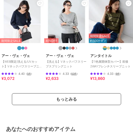
素材
ピンク/ブルー/ネイビー/ラベンダ
ー/ダークグレー：レーヨン 50%
ポリエステル 30% ナイロン 20%
商品のお取り扱い方法
特徴
トップス
期間限定SALE
ナイロン
/
ポリエステル素材
/
期間限定SALE
40%OFF
¥1500ｸｰﾎﾟﾝ
レーヨン素材
/
無地
/
長袖
/
パ
フスリーブ
/
ライフスタイル
/
キャンプ・レジャー
/
Vネック
/
アー・ヴェ・ヴェ
アー・ヴェ・ヴェ
アンタイトル
ビジネス
/
カジュアル
/
レギュ
【WEB限定/洗える/UVカッ
【洗える】Vネックパフスリー
【11色展開体型カバー】前後
ト】Vネックパフスリーブニッ
ブスプリングニット
2WAYフレンチスリーブニット
ラー丈(トップス)
/
チュニック丈
ト
（トップス）
4.40
4.33
4.33
（
5件
）
（
83件
）
（
9件
）
¥3,072
¥2,633
¥13,860
ニット・セーター
ナイロン
/
ポリエステル素材
/
レーヨン素材
/
無地
/
長袖
/
パ
もっとみる
フスリーブ
/
ライフスタイル
/
キャンプ・レジャー
/
Vネック
/
ビジネス
/
カジュアル
/
レギュ
ラー丈(トップス)
/
チュニック丈
（トップス）
あなたへのおすすめアイテム