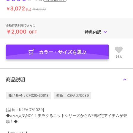
3,072
￥
￥4,389
税込
各種特典利用でさらに
￥2,000
OFF
特典内訳
カラー・サイズを選ぶ
54人
商品説明
商品番号：CF020-60618
型番：K2FAD79039
[型番：K2FAD79039]
◆a.v.v人気NO.1！美ラクるニットシリーズからWEB限定アイテムが登
場！◆