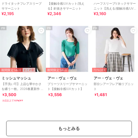
ドライタッチフレアスリーブ
【接触冷感/UVカット/洗え
ハーフスリーブVネックサマー
サマーニット
る】針抜きサマーニット
ニット【洗える/接触冷感/UV
¥2,195
¥2,346
¥3,160
カット】
PR
PR
PR
期間限定SALE
期間限定SALE
70%OFF
まとめ割
ミッシュマッシュ
アー・ヴェ・ヴェ
アー・ヴェ・ヴェ
【手洗い可】上品な華やかさ
プリーツスリーブサマーニッ
部分シアーフレア袖リブニッ
を纏う一枚。2026春夏新作 ボ
ト【接触冷感/UVカット】
ト
ウタイラメダブルシアー袖ニ
3,500
3,556
1,481
¥
¥
¥
ット
2点以上で10%OFF
もっとみる