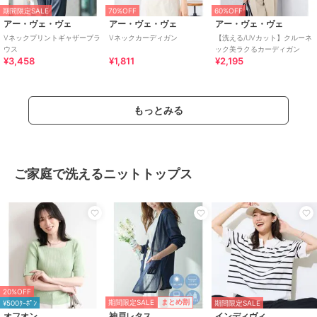
期間限定SALE
70%OFF
60%OFF
アー・ヴェ・ヴェ
アー・ヴェ・ヴェ
アー・ヴェ・ヴェ
Vネックプリントギャザーブラ
Vネックカーディガン
【洗える/UVカット】クルーネ
ウス
ック美ラクるカーディガン
¥3,458
¥1,811
¥2,195
もっとみる
ご家庭で洗えるニットトップス
20%OFF
期間限定SALE
まとめ割
¥500ｸｰﾎﾟﾝ
期間限定SALE
オフオン
神戸レタス
インディヴィ