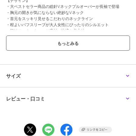
【デザイン】
・大ベストセラー商品の総針Vネックプルオーバーが長袖で登場
・胸元の開きが気にならない絶妙なVネック
・首元をスッキリ見せるこだわりのネックライン
・程よいパフスリーブが大人女性にぴったりのシルエット
・肌触りのよいもっちり素材が快適な着心地
・トレンドに左右されにくいデザインで、長く愛用出来るアイテム
・手持ちのアイテムとの合わせやすさも魅力です
・オフィスからお出かけまでシーンを選ばず活躍します
※こちらの商品はWEB限定商品です
【素材】
・ご家庭の洗濯機で洗えます
サイズ
・肌触りの良いもっちりしたニット
・チクチクせずストレスフリー
・目の詰まったきれいな編地
レビュー・口コミ
【コーディネート】
トップスインもアウトも決まる丈感で幅広い着こなしを楽しめます。
ボトム問わずスタイリングに取り入れやすく、シーンを選びません。
ジャケットのインナーにも着やすく、通勤時も着回せるのがうれしい
ポイント。