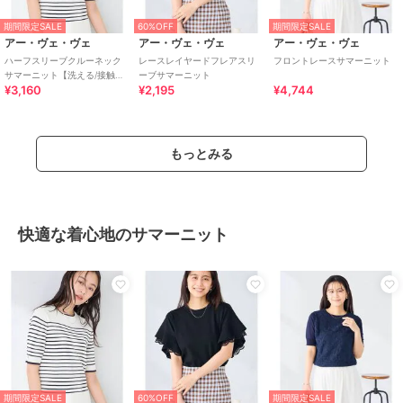
期間限定SALE
60%OFF
期間限定SALE
アー・ヴェ・ヴェ
アー・ヴェ・ヴェ
アー・ヴェ・ヴェ
ハーフスリーブクルーネック
レースレイヤードフレアスリ
フロントレースサマーニット
サマーニット【洗える/接触冷
ーブサマーニット
¥3,160
¥2,195
¥4,744
感/UVカット】
もっとみる
快適な着心地のサマーニット
期間限定SALE
60%OFF
期間限定SALE