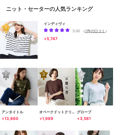
ニット・セーターの人気ランキング
インディヴィ
5.00
（
2件の口コミ
）
5,747
￥
アンタイトル
オペークドットクリップ
グローブ
13,860
1,989
3,581
￥
￥
￥