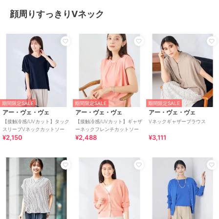
顔周りすっきりVネック
期間限定SALE
期間限定SALE
期間限定SALE
アー・ヴェ・ヴェ
アー・ヴェ・ヴェ
アー・ヴェ・ヴェ
【接触冷感/UVカット】タック
【接触冷感/UVカット】ギャザ
Vネックギャザーブラウス
スリーブVネックカットソー
ーネックフレンチカットソー
¥2,150
¥2,488
¥3,111