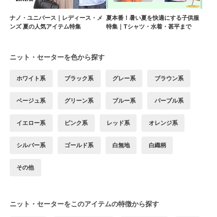
ナノ・ユニバース｜レディース・メ
夏本番！暑い夏を快適にする子供服
ンズ 夏の人気アイテム特集
特集｜Tシャツ・水着・甚平まで
ニット・セーターを色から探す
ホワイト系
ブラック系
グレー系
ブラウン系
ベージュ系
グリーン系
ブルー系
パープル系
イエロー系
ピンク系
レッド系
オレンジ系
シルバー系
ゴールド系
白無地
白織柄
その他
ニット・セーターをこのアイテムの特徴から探す