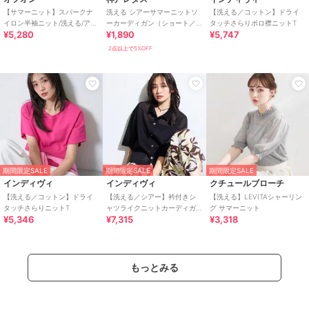
【サマーニット】スパークナ
洗える シアーサマーニットソ
【洗える／コットン】ドライ
イロン半袖ニット/洗える/アン
ーカーディガン（ショート／
タッチさらりポロ襟ニットT
¥5,280
¥1,890
¥5,747
サンブル対応/WEB限定サイズ
ミディアム／ロング）
あり
[C3703]
2点以上で5%OFF
期間限定SALE
期間限定SALE
期間限定SALE
インディヴィ
インディヴィ
クチュールブローチ
【洗える／コットン】ドライ
【洗える／シアー】衿付きシ
【洗える】LEVITAシャーリン
タッチさらりニットT
ャツライクニットカーディガ
グ サマーニット
¥5,346
¥7,315
¥3,318
ン
もっとみる