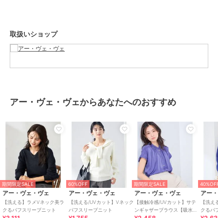
【同素材シリーズ】
◆パフスリーブVネックニット：K2FAD59039
◆パフスリーブVネックニット(WEB限定)：K2FAD79039
取扱いショップ
◆パフスリーブボートネックニット：K2FAD69039
◆求心風モックネックニット：K2FAD10044
◆クルーネックカーディガン：K2CAD40049
◆Vネックカーディガン：K2CAD41049
--------------------
アー・ヴェ・ヴェからあなたへのおすすめ
透け感：なし
裏地：なし
伸縮性：あり
光沢感：なし
生地の厚さ：ふつう
--------------------
期間限定SALE
60%OFF
期間限定SALE
40%OF
≪お気に入り登録機能の使い方≫
アー・ヴェ・ヴェ
アー・ヴェ・ヴェ
アー・ヴェ・ヴェ
アー
【洗える】ラメVネック美ラ
【洗える/UVカット】Vネック
【接触冷感/UVカット】サテ
【洗え
■商品のお気に入り登録（ハートマークをクリック）
クるパフスリーブニット
パフスリーブニット
ンギャザーブラウス【吸水速
クるパ
乾/イージーケア】