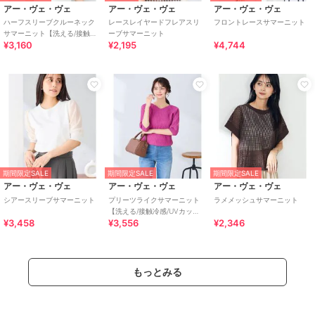
アー・ヴェ・ヴェ
アー・ヴェ・ヴェ
アー・ヴェ・ヴェ
ハーフスリーブクルーネック
レースレイヤードフレアスリ
フロントレースサマーニット
サマーニット【洗える/接触冷
ーブサマーニット
¥3,160
¥2,195
¥4,744
感/UVカット】
期間限定SALE
期間限定SALE
期間限定SALE
アー・ヴェ・ヴェ
アー・ヴェ・ヴェ
アー・ヴェ・ヴェ
シアースリーブサマーニット
プリーツライクサマーニット
ラメメッシュサマーニット
【洗える/接触冷感/UVカッ
¥3,458
¥3,556
¥2,346
ト】
もっとみる