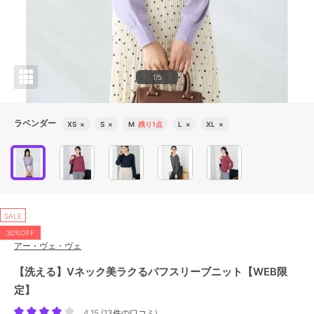
1/5
ラベンダー
XS
×
S
×
M
残り1点
L
×
XL
×
SALE
30%OFF
アー・ヴェ・ヴェ
【洗える】Vネック美ラクるパフスリーブニット【WEB限
定】
4.15
(
13件の口コミ
)