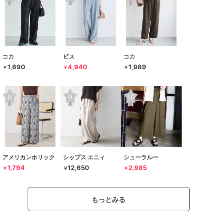
コカ
ビス
コカ
1,690
4,940
1,989
￥
￥
￥
アメリカンホリック
シップス エニィ
シューラルー
1,794
12,650
2,985
￥
￥
￥
もっとみる