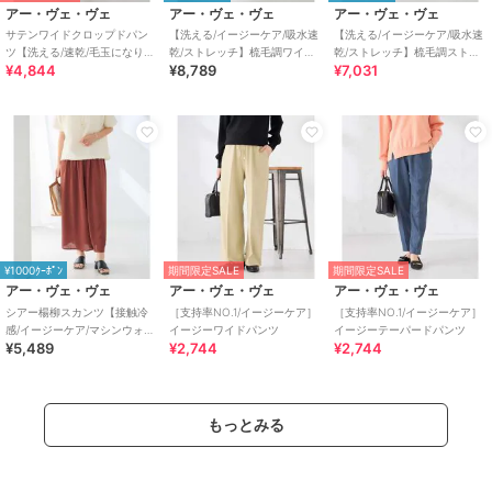
アー・ヴェ・ヴェ
アー・ヴェ・ヴェ
アー・ヴェ・ヴェ
サテンワイドクロップドパン
【洗える/イージーケア/吸水速
【洗える/イージーケア/吸水速
ツ【洗える/速乾/毛玉になりに
乾/ストレッチ】梳毛調ワイド
乾/ストレッチ】梳毛調ストレ
¥4,844
¥8,789
¥7,031
くい/イージーケア】
パンツ
ートパンツ
¥1000ｸｰﾎﾟﾝ
期間限定SALE
期間限定SALE
アー・ヴェ・ヴェ
アー・ヴェ・ヴェ
アー・ヴェ・ヴェ
シアー楊柳スカンツ【接触冷
［支持率NO.1/イージーケア］
［支持率NO.1/イージーケア］
感/イージーケア/マシンウォッ
イージーワイドパンツ
イージーテーパードパンツ
¥5,489
¥2,744
¥2,744
シャブル】
もっとみる