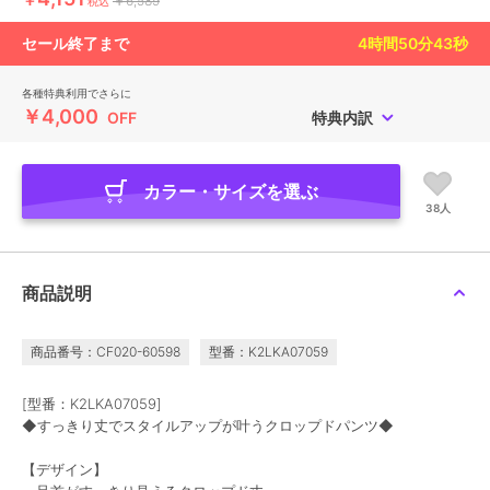
￥6,589
税込
セール終了まで
4
時間
50
分
41
秒
各種特典利用でさらに
￥4,000
OFF
特典内訳
カラー・サイズを選ぶ
38人
商品説明
商品番号：CF020-60598
型番：K2LKA07059
[型番：K2LKA07059]
◆すっきり丈でスタイルアップが叶うクロップドパンツ◆
【デザイン】