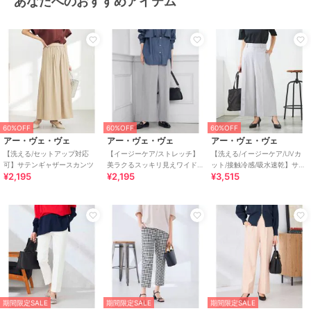
あなたへのおすすめアイテム
60%OFF
60%OFF
60%OFF
アー・ヴェ・ヴェ
アー・ヴェ・ヴェ
アー・ヴェ・ヴェ
【洗える/セットアップ対応
【イージーケア/ストレッチ】
【洗える/イージーケア/UVカ
可】サテンギャザースカンツ
美ラクるスッキリ見えワイド
ット/接触冷感/吸水速乾】サマ
¥2,195
¥2,195
¥3,515
パンツ
ーストレッチクロップドパン
ツ
期間限定SALE
期間限定SALE
期間限定SALE