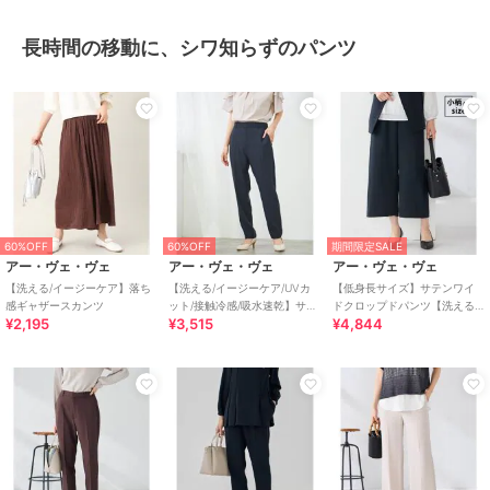
長時間の移動に、シワ知らずのパンツ
60%OFF
60%OFF
期間限定SALE
アー・ヴェ・ヴェ
アー・ヴェ・ヴェ
アー・ヴェ・ヴェ
【洗える/イージーケア】落ち
【洗える/イージーケア/UVカ
【低身長サイズ】サテンワイ
感ギャザースカンツ
ット/接触冷感/吸水速乾】サマ
ドクロップドパンツ【洗える/
¥2,195
¥3,515
¥4,844
ーストレッチテーパードパン
速乾/毛玉になりにくい/イージ
ツ
ーケア】