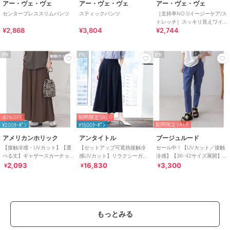
アー・ヴェ・ヴェ
アー・ヴェ・ヴェ
アー・ヴェ・ヴェ
センタープレススリムパンツ
スティックパンツ
［支持率NO.1/イージーケア/ス
トレッチ］スッキリ見えワイ
¥2,868
¥3,804
¥2,744
ドパンツ
PR
PR
PR
40%OFF
期間限定SALE
期間限定SALE
¥200ｸｰﾎﾟﾝ
¥1500ｸｰﾎﾟﾝ
アメリカンホリック
アンタイトル
ブージュルード
【接触冷感・UVカット】【選
【セットアップ可遮熱接触冷
セール中！【UVカット／接触
べる丈】ギャザースカーチョ
感UVカット】リラクシーガウ
冷感】【36-42サイズ展開】
【WEB限定カラー有り】
チョパンツ
UV/COOL HAKIYASE+パンツ
2,093
16,830
3,300
¥
¥
¥
もっとみる