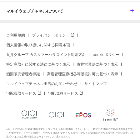
マルイウェブチャネルについて
ご利用規約
プライバシーポリシー
個人情報の取り扱いに関する同意条項
丸井グループ カスタマーハラスメント対応方針
cookieポリシー
特定商取引に関する法律に基づく表示
古物営業法に基づく表示
酒類販売管理者標識
高度管理医療機器等販売許可に基づく表示
マルイウェブチャネル出店のお問い合わせ
サイトマップ
宅配買取サービス
宅配収納サービス
※セール商品の比較対象価格はマルイウェブチャネル旧価格、またはメーカー希望小売価格に現在の消費税を加算
した価格です。※セール期間中、予告なく価格が変更となる場合・マルイ店舗価格と異なる場合がございます。お
支払いはご注文時の価格となりますのでご了承ください。