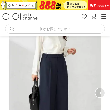
コ
ン
テ
ン
ツ
へ
何かお探しですか？
ス
キ
ッ
プ