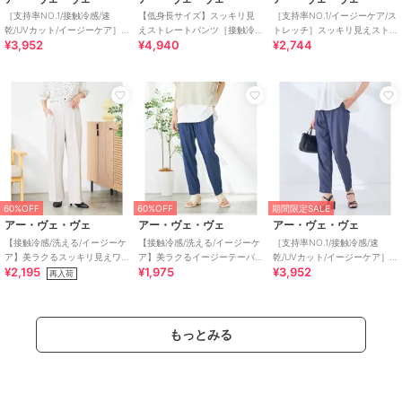
［支持率NO.1/接触冷感/速
【低身長サイズ】スッキリ見
［支持率NO.1/イージーケア/ス
乾/UVカット/イージーケア］
えストレートパンツ［接触冷
トレッチ］スッキリ見えスト
¥3,952
¥4,940
¥2,744
スッキリ見えストレートパン
感/速乾/UVカット/イージーケ
レートパンツ
ツ
ア］
60%OFF
60%OFF
期間限定SALE
アー・ヴェ・ヴェ
アー・ヴェ・ヴェ
アー・ヴェ・ヴェ
【接触冷感/洗える/イージーケ
【接触冷感/洗える/イージーケ
［支持率NO.1/接触冷感/速
ア】美ラクるスッキリ見えワ
ア】美ラクるイージーテーパ
乾/UVカット/イージーケア］
¥2,195
¥1,975
¥3,952
イドパンツ
ードパンツ
イージーテーパードパンツ
再入荷
もっとみる