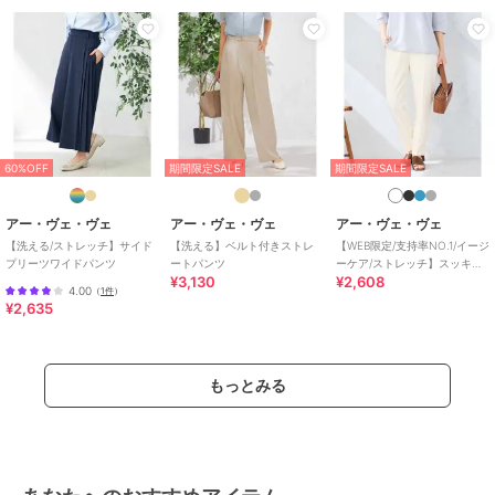
/
ビジネス
/
カジュアル
原産国
中国
60%OFF
期間限定SALE
期間限定SALE
アー・ヴェ・ヴェ
アー・ヴェ・ヴェ
アー・ヴェ・ヴェ
【洗える/ストレッチ】サイド
【洗える】ベルト付きストレ
【WEB限定/支持率NO.1/イージ
プリーツワイドパンツ
ートパンツ
ーケア/ストレッチ】スッキリ
¥3,130
¥2,608
見えテーパードパンツ
4.00
（
1件
）
¥2,635
もっとみる