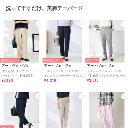
洗って干すだけ、美脚テーパード
期間限定SALE
期間限定SALE
60%OFF
アー・ヴェ・ヴェ
アー・ヴェ・ヴェ
アー・ヴェ・ヴェ
【洗える】タックワイドテー
【洗える/UVカット】リネンラ
【洗える/ストレッチ/UVカッ
パードパンツ【WEB限定】
イクストレッチテーパードパ
ト】麻調ストレッチテーパー
¥3,130
¥4,219
¥3,515
ンツ
ドパンツ
20%OFF