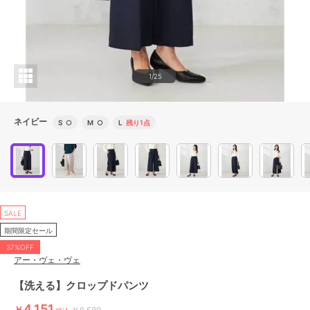
1/25
ネイビー
S
○
M
○
L
残り1点
SALE
期間限定セール
37%OFF
アー・ヴェ・ヴェ
【洗える】クロップドパンツ
4,151
￥