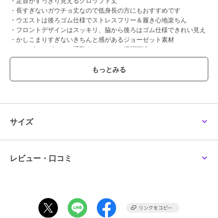
・足首がすっきり見えるクロップド丈
・長すぎないガウチョ丈なので低身長の方にもおすすめです
・ウエストは後ろゴム仕様でストレスフリー＆履き心地楽ちん
・フロントデザインはスッキリ、脇から後ろはゴム仕様できれい見え
・かしこまりすぎないきちんと感があるジョーゼット素材
・シンプルデザインで通勤もデイリーも活躍間違いなし
【素材】
・柔らかいタッチのジョーゼット素材
・ご自宅の洗濯機で洗えます
【コーディネート】
きれいめブラウスやニット合わせで通勤スタイルに。
サイズ
シンプルデザインでトップスを問わず着こなせるので、デイリーにも
重宝します。
--------------------
レビュー・口コミ
透け感：なし
裏地：あり
伸縮性：なし
光沢感：なし
生地の厚さ：ふつう