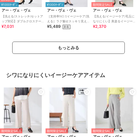
¥1000ｸｰﾎﾟﾝ
¥1000ｸｰﾎﾟﾝ
期間限定SALE
アー・ヴェ・ヴェ
アー・ヴェ・ヴェ
アー・ヴェ・ヴェ
【洗える/ストレッチ/セットア
［支持率NO.1/イージーケア/洗
【洗える/イージーケア/毛玉に
ップ対応】ダブルクロステー
える］ラク魅せスッキリ見え
なりにくい】美楽るイージー
¥7,031
¥5,489
¥2,370
パードパンツ
テーパードパンツ【WEB限
テーパードパンツ
新着
定】
もっとみる
シワになりにくいイージーケアアイテム
期間限定SALE
期間限定SALE
期間限定SALE
アー・ヴェ・ヴェ
アー・ヴェ・ヴェ
アー・ヴェ・ヴェ