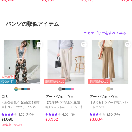
¥4,744
¥3,952
¥3,515
¥2,4
性別タイプ
レディース
すべてのパンツ
／
パンツ
カラー
ネイビー、グレージュ
パンツの類似アイテム
サイズ
S,M,L
このカテゴリーをすべてみる
素材
ネイビー/グレージュ：表地 ポリ
エステル 93% ポリウレタン 7% 裏
地 ポリエステル
商品のお取り扱い方法
特徴
すべてのパンツ
ポリエステル素材
/
無地
/
洗え
まとめ割
る
/
ワイド・バギー
/
ストレー
¥200ｸｰﾎﾟﾝ
期間限定SALE
期間限定SALE
トパンツ
/
ミッドライズ
/
ライ
フスタイル
/
キャンプ・レジャー
/
ビジネス
/
カジュアル
コカ
アー・ヴェ・ヴェ
アー・ヴェ・ヴェ
＼新色登場／【西山茉希様着
【支持率NO.1/接触冷感/速
【洗える】ツイード調ストレ
パンツ
用】ウェーブプリーツパンツ
乾/UVカット/イージーケア】
ートパンツ
全12色 / セルフカット可能
スッキリ見えワイドパンツ
ポリエステル素材
/
無地
/
洗え
4.30
4.00
3.50
（
256件
）
（
4件
）
（
2件
）
¥1,690
¥3,952
¥3,804
る
/
ワイド・バギー
/
ストレー
2点以上で10%OFF
トパンツ
/
ミッドライズ
/
ライ
フスタイル
/
キャンプ・レジャー