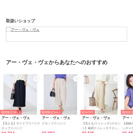
--------------------
取扱いショップ
≪お気に入り登録機能の使い方≫
■商品のお気に入り登録（ハートマークをクリック）
再入荷通知や値下げ等、お得なご案内を受けることができます。
--------------------
アー・ヴェ・ヴェからあなたへのおすすめ
※商品画像は、光の当たり具合やパソコンなどの閲覧環境により
実際の色味と異なって見える場合がございます。
商品の色味の目安は商品単体の画像をご参照ください。
期間限定セール開催中
ブランド
アー・ヴェ・ヴェ
期間限定SALE
期間限定SALE
60%OFF
期間限定
アー・ヴェ・ヴェ
アー・ヴェ・ヴェ
アー・ヴェ・ヴェ
アー
ショップ
アー・ヴェ・ヴェ
【洗える】サイドプリーツク
クロップドパンツ
【洗える/ストレッチ/UVカッ
【接触
ロップドパンツ
ト】麻調ストレッチクロップ
ンギャ
商品カテゴリ
すべてのパンツ
／
パンツ
ドパンツ
乾/イ