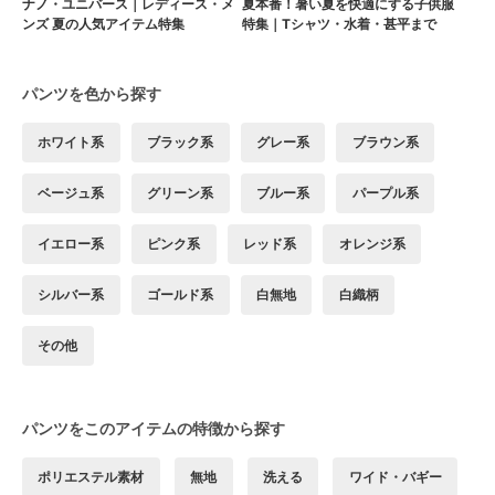
ナノ・ユニバース｜レディース・メ
夏本番！暑い夏を快適にする子供服
ンズ 夏の人気アイテム特集
特集｜Tシャツ・水着・甚平まで
パンツを色から探す
ホワイト系
ブラック系
グレー系
ブラウン系
ベージュ系
グリーン系
ブルー系
パープル系
イエロー系
ピンク系
レッド系
オレンジ系
シルバー系
ゴールド系
白無地
白織柄
その他
パンツをこのアイテムの特徴から探す
ポリエステル素材
無地
洗える
ワイド・バギー