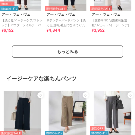
30%OFF
¥1000ｸｰﾎﾟﾝ
期間限定SALE
期間限定SALE
アー・ヴェ・ヴェ
アー・ヴェ・ヴェ
アー・ヴェ・ヴェ
【洗える/イージーケア/ストレ
サテンテーパードパンツ【洗
［支持率NO.1/接触冷感/速
ッチ】パウダーツイルテーパ
える/速乾/毛玉になりにくい/イ
乾/UVカット/イージーケア］
¥6,152
¥4,844
¥3,952
ードパンツ
ージーケア】
スッキリ見えストレートパン
ツ
もっとみる
イージーケアな楽ちんパンツ
20%OFF
期間限定SALE
¥1000ｸｰﾎﾟﾝ
¥1000ｸｰﾎﾟﾝ