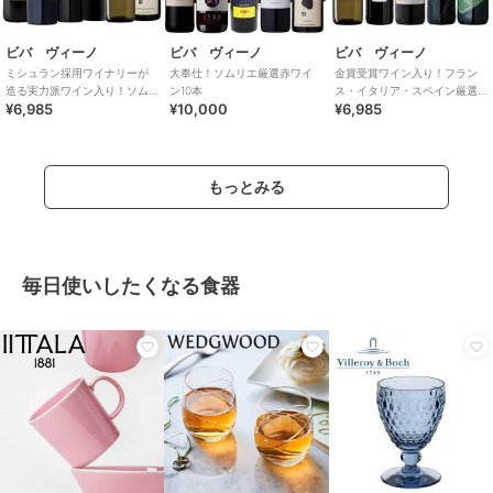
ビバ ヴィーノ
ビバ ヴィーノ
ビバ ヴィーノ
ミシュラン採用ワイナリーが
大奉仕！ソムリエ厳選赤ワイ
金賞受賞ワイン入り！フラン
造る実力派ワイン入り！ソム
ン10本
ス・イタリア・スペイン厳選
¥6,985
¥10,000
¥6,985
リエ厳選赤白6本セット
ワイン5本セット
もっとみる
毎日使いしたくなる食器