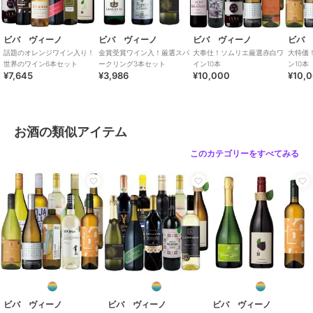
ビバ ヴィーノ
ビバ ヴィーノ
ビバ ヴィーノ
ビバ
話題のオレンジワイン入り！
金賞受賞ワイン入！厳選スパ
大奉仕！ソムリエ厳選赤白ワ
大特価
世界のワイン6本セット
ークリング3本セット
イン10本
ン10本
¥7,645
¥3,986
¥10,000
¥10,
お酒の類似アイテム
このカテゴリーをすべてみる
ビバ ヴィーノ
ビバ ヴィーノ
ビバ ヴィーノ