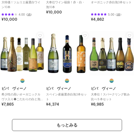
大特価！ソムリエ厳選白ワイ
大奉仕ワイン福袋！赤・白・
オーガニック赤白泡3本セット
ン10本
泡10本
¥10,000
4.00
5.00
（
1件
）
（
1件
）
¥10,000
¥4,862
ビバ ヴィーノ
ビバ ヴィーノ
ビバ ヴィーノ
希少性の高いオーガニックカ
スペイン産厳選赤白泡3本セッ
大奉仕！スパークリング飲み
ヴァ入り◆こだわりの白と泡6
ト
比べ５本セット
¥7,865
¥4,374
¥6,985
本セット
もっとみる