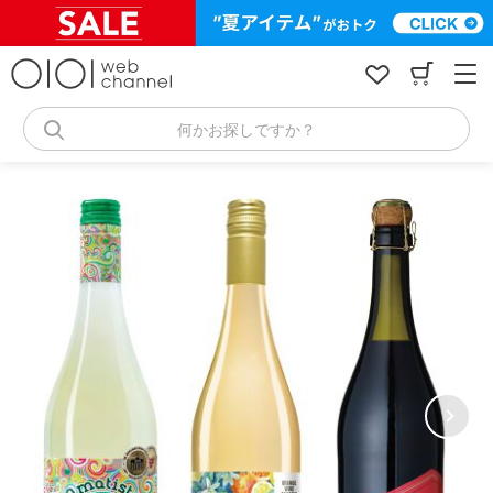
コ
ン
テ
ン
ツ
へ
何かお探しですか？
ス
キ
ッ
プ