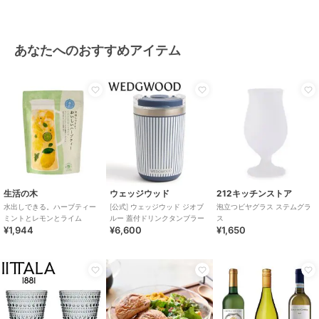
あなたへのおすすめアイテム
生活の木
ウェッジウッド
212キッチンストア
水出しできる。ハーブティー
[公式] ウェッジウッド ジオブ
泡立つビヤグラス ステムグラ
ミントとレモンとライム
ルー 蓋付ドリンクタンブラー
ス
¥1,944
¥6,600
¥1,650