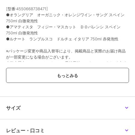
[型番:4550668738471]
●オラングリア オーガニック・オレンジワイン・サング スペイン
750ml 白微発泡性
●アマティスタ フィジー・マスカット ＤＯバレンシ スペイン
750ml 白微発泡性
●ルナート ランブルスコ ドルチェ イタリア 750ml 赤発泡性
※パッケージ変更や商品入替等により、掲載商品と実際のお届け商品
が一部変更になる場合がございます。
人気上昇中のオレンジワインに、天然果汁とシナモンスパイスを加え
た、フリッツァンテ（微発泡）スタイルのサングリアが入っていま
す。
飲みやすい甘口スパークリングの3本セットです。※酸化防止剤（亜硫
酸塩）使用、炭酸ガス含有
※オラングリア オーガニック・オレンジワイン・サングリア：ワイ
ン、ぶどう果汁、レモン果汁、オレンジ果汁、りんご果汁、シナモン
/ 炭酸ガス、酸味料、酸化防止剤（亜硫酸塩）
サイズ
この商品は、不良品のみ返品を承ります
レビュー・口コミ