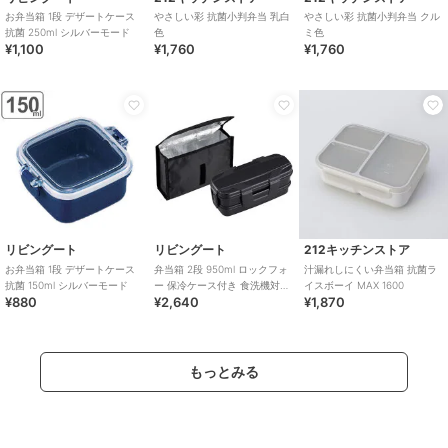
お弁当箱 1段 デザートケース
やさしい彩 抗菌小判弁当 乳白
やさしい彩 抗菌小判弁当 クル
抗菌 250ml シルバーモード
色
ミ色
¥1,100
¥1,760
¥1,760
リビングート
リビングート
212キッチンストア
お弁当箱 1段 デザートケース
弁当箱 2段 950ml ロックフォ
汁漏れしにくい弁当箱 抗菌ラ
抗菌 150ml シルバーモード
ー 保冷ケース付き 食洗機対応
イスボーイ MAX 1600
¥880
¥2,640
¥1,870
レンジ対応 抗菌
もっとみる