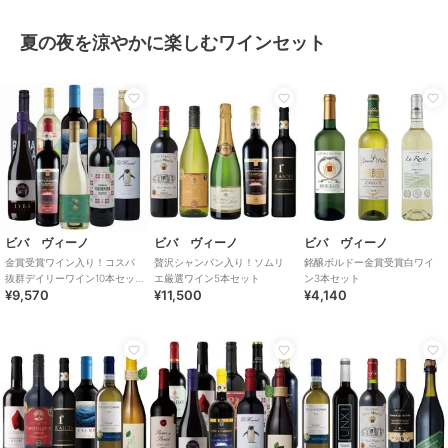
夏の夜を涼やかに楽しむワインセット
ビバ ヴィーノ
ビバ ヴィーノ
ビバ ヴィーノ
金賞受賞ワイン入り！コスパ
贅沢シャンパン入り！ソムリ
銘醸ボルドー金賞受賞白ワイ
抜群デイリーワイン10本セッ
エ厳選ワイン5本セット
ン3本セット
¥9,570
¥11,500
¥4,140
ト