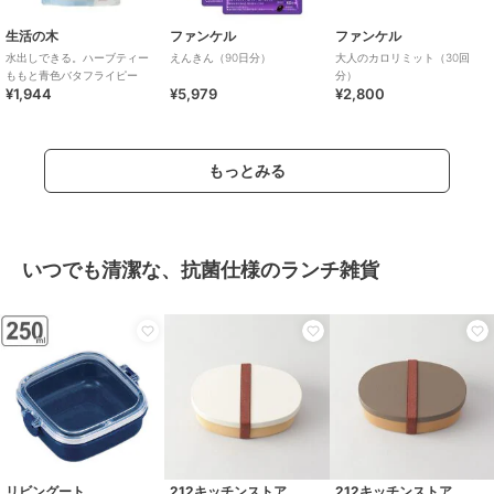
生活の木
ファンケル
ファンケル
水出しできる。ハーブティー
えんきん（90日分）
大人のカロリミット（30回
ももと青色バタフライピー
分）
¥1,944
¥5,979
¥2,800
もっとみる
いつでも清潔な、抗菌仕様のランチ雑貨
リビングート
212キッチンストア
212キッチンストア