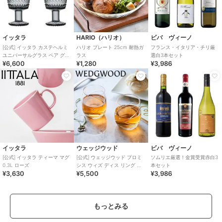
イッタラ
HARIO（ハリオ）
ビバ ヴィーノ
[公式] イッタラ カステヘルミ
ハリオ プレート 25cm 耐熱ガ
フランス・イタリア・チリ厳
ユニバーサルグラス ペア グレ
ラス
選白3本セット
¥6,600
¥1,280
¥3,986
ー
イッタラ
ウェッジウッド
ビバ ヴィーノ
[公式] イッタラ ティーマ マグ
[公式] ウェッジウッド プロミ
ソムリエ厳選！金賞受賞赤白3
0.3L ローズ
シス ウィズ ディス リング タ
本セット
¥3,630
¥5,500
¥3,986
ンブラー ペア
もっとみる