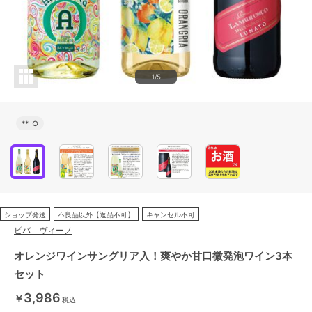
1/5
**
○
ショップ発送
不良品以外【返品不可】
キャンセル不可
ビバ ヴィーノ
オレンジワインサングリア入！爽やか甘口微発泡ワイン3本
セット
3,986
￥
税込