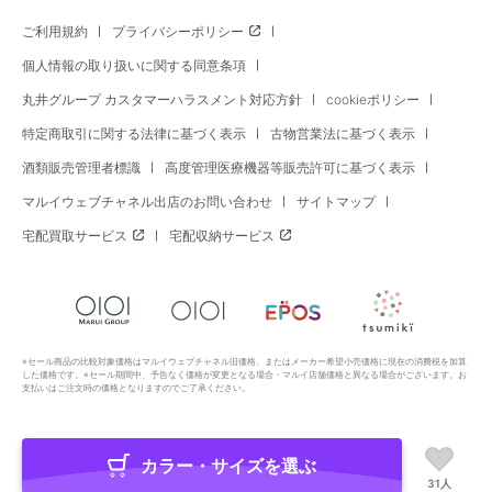
ご利用規約
プライバシーポリシー
個人情報の取り扱いに関する同意条項
丸井グループ カスタマーハラスメント対応方針
cookieポリシー
特定商取引に関する法律に基づく表示
古物営業法に基づく表示
酒類販売管理者標識
高度管理医療機器等販売許可に基づく表示
マルイウェブチャネル出店のお問い合わせ
サイトマップ
宅配買取サービス
宅配収納サービス
※セール商品の比較対象価格はマルイウェブチャネル旧価格、またはメーカー希望小売価格に現在の消費税を加算
した価格です。※セール期間中、予告なく価格が変更となる場合・マルイ店舗価格と異なる場合がございます。お
支払いはご注文時の価格となりますのでご了承ください。
カラー・サイズを選ぶ
Copyright All Rights Reserved. MARUI Co., Ltd
31人