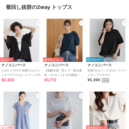
着回し抜群の2way トップス
50%OFF
期間限定SALE
¥1000ｸｰﾎﾟﾝ
ナノユニバース
ナノユニバース
ナノユニバース
made in INDIA 前後2wayフレ
【接触冷感・防シワ・吸水速
前後2wayバックボタンワイド
ンチブラウス(セットアップ可)
乾・UVカット】WEB限定／前
ドロップブラウス
¥3,300
¥3,712
¥5,390
後2wayランタンスリーブクル
新着
ーブラウス
まとめ割
期間限定SALE