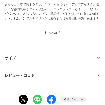
さらっと一着で決まるダブルクロス素材のセットアップアイテム。モ
ードな雰囲気漂うアメスリ型のチュニックブラウスとイージーなロン
グパンツは、どちらもシンプルで単品使いがしやすいのも嬉しいポイ
ント。秋に向けてスタイリングに変化を付けた着回しを楽しめます！
■デザイン
・上下バランスで綺麗にスタイルよく見えるようなシルエットに拘っ
たセットアップ
・シンプルでそれぞれ単品使いがしやすく汎用性抜群
(ブラウス)
・綺麗なカッティングラインに拘ったアメスリチュニックトップス
・Vの開きと細い紐でバックコンシャスなポイントを付けた一着
サイズ
・サイドにはスラッシュポケット付き
(パンツ)
・トップスと合わせてももたつかず、すっきり見えする絶妙な太さと
ライン
レビュー・口コミ
・イージーな穿き心地が嬉しいウエストゴム仕様
■素材
・サラッとしたドライタッチな着心地のポリエステルダブルクロス素
材
・洗濯機使用可