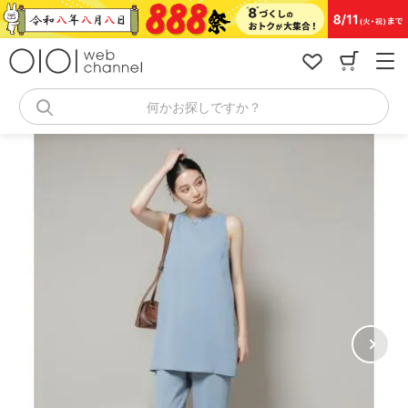
コ
ン
テ
ン
ツ
へ
何かお探しですか？
ス
キ
ッ
プ