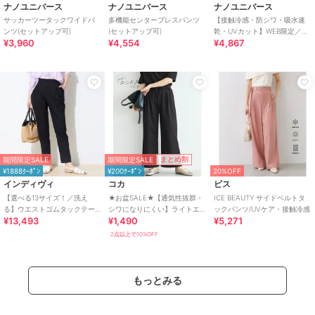
ナノユニバース
ナノユニバース
ナノユニバース
サッカーツータックワイドパ
多機能センタープレスパンツ
【接触冷感・防シワ・吸水速
ンツ(セットアップ可)
(セットアップ可)
乾・UVカット】WEB限定／ギ
¥3,960
¥4,554
¥4,867
ャザータックイージーパンツ
(セットアップ可)
期間限定SALE
まとめ割
期間限定SALE
¥1888ｸｰﾎﾟﾝ
¥200ｸｰﾎﾟﾝ
20%OFF
インディヴィ
コカ
ビス
【選べる13サイズ！／洗え
★お盆SALE★【通気性抜群・
ICE BEAUTY サイドベルトタ
る】ウエストゴムタックテー
シワになりにくい】ライトエ
ックパンツ/UVケア・接触冷感
¥13,493
¥1,490
¥5,271
パード褒められパンツ
ンボスタックワイドイージー
パンツ 全2色
2点以上で10%OFF
もっとみる