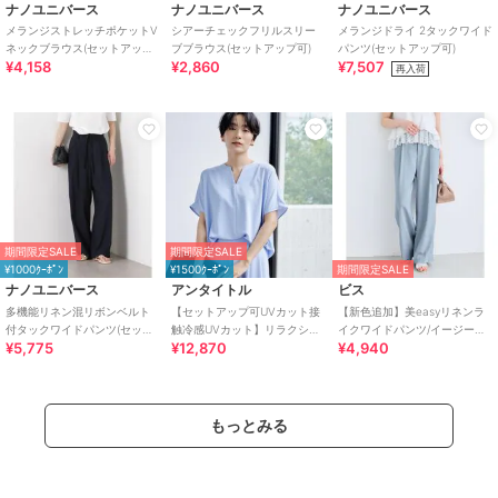
ナノユニバース
ナノユニバース
ナノユニバース
メランジストレッチポケットV
シアーチェックフリルスリー
メランジドライ 2タックワイド
ネックブラウス(セットアップ
ブブラウス(セットアップ可)
パンツ(セットアップ可)
¥4,158
¥2,860
¥7,507
可)
再入荷
期間限定SALE
期間限定SALE
¥1000ｸｰﾎﾟﾝ
¥1500ｸｰﾎﾟﾝ
期間限定SALE
ナノユニバース
アンタイトル
ビス
多機能リネン混リボンベルト
【セットアップ可UVカット接
【新色追加】美easyリネンラ
付タックワイドパンツ(セット
触冷感UVカット】リラクシー
イクワイドパンツ/イージーケ
¥5,775
¥12,870
¥4,940
アップ可)
キーVネックブラウス
ア・接触冷感・セットアップ
対応
もっとみる