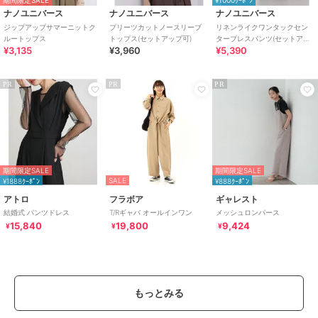
期間限定SALE
¥1000ｸｰﾎﾟﾝ
ナノユニバース
ナノユニバース
ナノユニバース
ジップアップサマーニットク
プリーツカットノースリーブ
リネンライクワンタックセン
ルートップス
トップス(セットアップ可)
タープレスパンツ(セットアッ
¥3,135
¥3,960
¥5,390
プ可)
PR
PR
PR
期間限定SALE
期間限定SALE
SALE
¥1888ｸｰﾎﾟﾝ
¥888ｸｰﾎﾟﾝ
アトロ
フラボア
ギャレスト
結婚式 パンツドレス
T/Rギャバ オールインワン
メッシュロンパース
15,840
19,800
9,424
¥
¥
¥
もっとみる