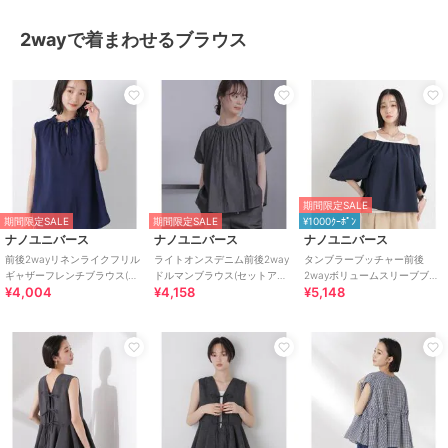
2wayで着まわせるブラウス
期間限定SALE
期間限定SALE
期間限定SALE
¥1000ｸｰﾎﾟﾝ
ナノユニバース
ナノユニバース
ナノユニバース
前後2wayリネンライクフリル
ライトオンスデニム前後2way
タンブラーブッチャー前後
ギャザーフレンチブラウス(セ
ドルマンブラウス(セットアッ
2wayボリュームスリーブブラ
¥4,004
¥4,158
¥5,148
ットアップ可)
プ可)
ウス(セットアップ