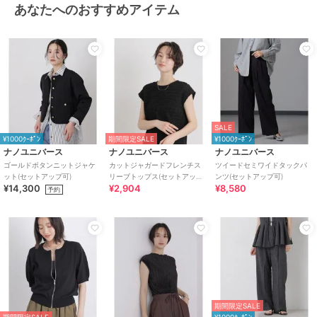
二次会
あなたへのおすすめアイテム
オールインワン・つなぎ
ポリエステル素材
/
無地
/
洗え
る
/
ストレートパンツ
/
ライフ
スタイル
/
パーティー・結婚式・
二次会
原産国
シャツ:中国製、パンツ:中国製
SALE
¥1000ｸｰﾎﾟﾝ
期間限定SALE
¥1000ｸｰﾎﾟﾝ
ナノユニバース
ナノユニバース
ナノユニバース
ゴールドボタンニットジャケ
カットジャガードフレンチス
ツイードセミワイドタックパ
ット(セットアップ可)
リーブトップス(セットアップ
ンツ(セットアップ可)
¥14,300
¥2,904
¥8,580
可)
予約
期間限定SALE