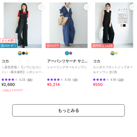
商品カテゴリ
オールインワン・サロペット
／
オールインワン・つなぎ
性別タイプ
レディース
オールインワン・サロペット
／
オールインワン・つなぎ
まとめ割
カラー
ブルー、ブラック
¥200ｸｰﾎﾟﾝ
40%OFF
期間限定SALE
サイズ
Ｓ,Ｍ
コカ
アーバンリサーチ サニーレーベル
コカ
素材
シャツ:（表地）ポリエステル 10
＼新色登場／【シワになりに
シャーリングオールインワン
エンボスフロントジップオー
0%（裏地）ポリエステル 100%、
くい・吸水速乾】シボシャー
ルインワン 全2色
パンツ: ポリエステル 100%
リングフリルオールインワン
4.25
4.00
4.18
（
8件
）
（
1件
）
（
11件
）
全2色
商品のお取り扱い方法
¥2,690
¥5,214
¥550
2点以上で10%OFF
お手入れ
30℃非常に弱い 漂白× アイロン11
0℃ ドライ弱い タンブル乾燥× 吊
り干し ウェット非常に弱い
もっとみる
特徴
オールインワン・サロペット
ポリエステル素材
/
無地
/
洗え
る
/
ストレートパンツ
/
ライフ
スタイル
/
パーティー・結婚式・