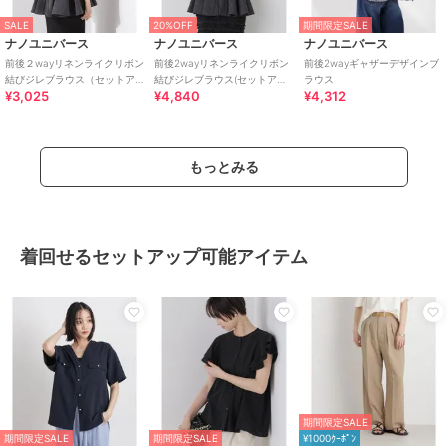
SALE
20%OFF
期間限定SALE
ナノユニバース
ナノユニバース
ナノユニバース
前後２wayリネンライクリボン
前後2wayリネンライクリボン
前後2wayギャザーデザインブ
結びジレブラウス（セットア
結びジレブラウス(セットアッ
ラウス
¥3,025
¥4,840
¥4,312
ップ可）
プ可)
もっとみる
着回せるセットアップ可能アイテム
期間限定SALE
期間限定SALE
期間限定SALE
¥1000ｸｰﾎﾟﾝ