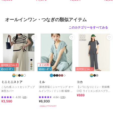
■取扱方法
ネットを使用してください。色物（特に濃色）と白物・淡色物は分け
て洗ってください。洗濯後は形を整えて直ちに干してください。あて
布を使用してください。
オールインワン・つなぎの類似アイテム
※サンプルにて撮影、採寸を行う為、実際にお届けする商品と仕様や
このカテゴリーをすべてみる
サイズが異なる場合がございます。予約時は生産の都合上、お届け予
定時期が前後する場合もございますので、予めご了承下さい。
※光の当たり具合や撮影環境により色味が異なる場合がございます。
正しい色味はスタジオ画像の色味をご参照ください。
◆お気に入り登
録でアイテム情報をゲット◆
まとめ割
期間限定SALE
気になるアイテムをお気に入り登録して、あなただけの欲しいものリ
¥500ｸｰﾎﾟﾝ
¥888ｸｰﾎﾟﾝ
期間限定SALE
ストを作成！
いち早く特典情報をゲットして、お買い物をよりお楽しみください。
ミニミニストア
ミル
コカ
model: H168cm 着用サイズ: M
こなれ感 ニットセットアップ
[新色登場♪] シャーリング オー
【シワになりにくい・乾燥機
体型カバー
ルインワン / ドット柄 楊柳 ギ
OK】ライトエンボスペプラム
¥889
ンガム 【mil(ミル)】
オールインワン 全2色
4.00
4.64
（
2件
）
（
17件
）
¥3,590
¥6,930
ブランド
ナノユニバース
2点以上で10%OFF
ショップ
ナノ・ユニバース