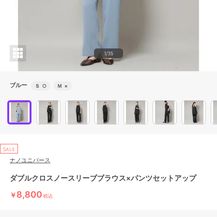
1/35
ブルー
Ｓ
○
Ｍ
×
SALE
ナノユニバース
ダブルクロスノースリーブブラウス×パンツセットアップ
8,800
￥
税込