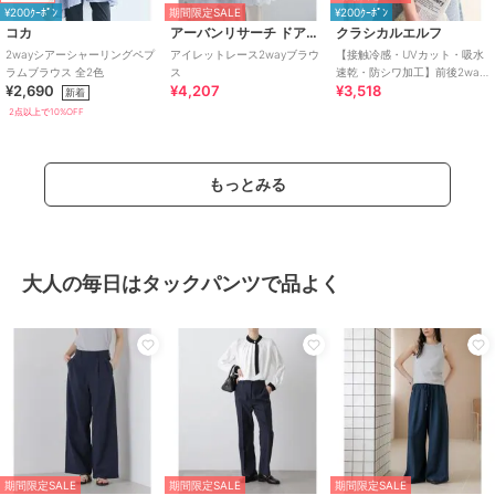
¥200ｸｰﾎﾟﾝ
期間限定SALE
¥200ｸｰﾎﾟﾝ
コカ
アーバンリサーチ ドアーズ
クラシカルエルフ
2wayシアーシャーリングペプ
アイレットレース2wayブラウ
【接触冷感・UVカット・吸水
ラムブラウス 全2色
ス
速乾・防シワ加工】前後2way
¥2,690
¥4,207
¥3,518
配色ステッチランタンスリー
新着
ブブラウス
2点以上で10%OFF
もっとみる
大人の毎日はタックパンツで品よく
期間限定SALE
期間限定SALE
期間限定SALE