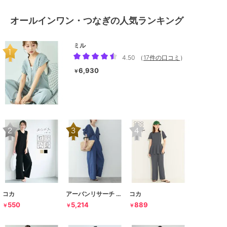
オールインワン・つなぎの人気ランキング
ミル
4.50
（
17件の口コミ
）
6,930
￥
コカ
アーバンリサーチ サニーレーベル
コカ
550
5,214
889
￥
￥
￥