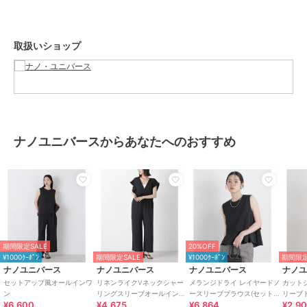
■カラー展開
・シンプルならではの格好良さとモードな雰囲気を持ったブラック、
取扱いショップ
ブルー
■コーディネート
・Tシャツ一辺倒になりやすい真夏に、サンダルやBAGをポイントに
入れさらっと1着で決まる新しいスタイル
■サイズ感
ナノユニバースからあなたへのおすすめ
・身体のラインを拾いにくいストンと落ちたシルエット
【推奨サイズ】
XSサイズ: 154-158cm
Sサイズ: 154-158cm
Mサイズ: 158-162cm
Lサイズ: 162-166cm
※標準体型を基にした目安でございます。予めご理解、ご了承の上お
期間限定SALE
20%OFF
買い求めください。
¥1000ｸｰﾎﾟﾝ
期間限定SALE
¥1000ｸｰﾎﾟﾝ
期間限定
※該当の無いサイズも記載しておりますので、展開サイズをご参考く
ナノユニバース
ナノユニバース
ナノユニバース
ナノ
ださい。
セットアップ風オールインワ
リネンライクVネックシャー
メランジドライ レイヤードノ
カット
ン
リングスリーブオールインワ
ースリーブブラウス(セットア
リーブ
¥6,600
¥4,675
¥6,864
¥2,9
ン
ップ可)
可)