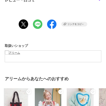
レビュー・口コミ
※モデル着用画像は、光の当たり具合で色味が違って見える場合がご
ざいます。
※お使いのモニター環境によって商品の色味が違って見える場合がご
ざいます。
ブランド
アリーム
取扱いショップ
ショップ
アリーム
商品カテゴリ
トップス
／
ブラウス
性別タイプ
レディース
トップス
／
ブラウス
カラー
ミント、ライトピンク
アリームからあなたへのおすすめ
サイズ
Ｆ
素材
表生地 ﾎ゜ﾘｴｽﾃﾙ 100% 裏生地 ﾎ゜ﾘ
ｴｽﾃﾙ 100%
商品のお取り扱い方法
原産国
中国