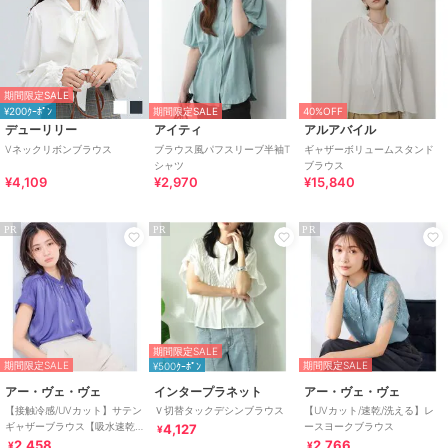
期間限定SALE
¥200ｸｰﾎﾟﾝ
期間限定SALE
40%OFF
デューリリー
アイティ
アルアバイル
Vネックリボンブラウス
ブラウス風パフスリーブ半袖T
ギャザーボリュームスタンド
シャツ
ブラウス
¥4,109
¥2,970
¥15,840
PR
PR
PR
期間限定SALE
期間限定SALE
期間限定SALE
¥500ｸｰﾎﾟﾝ
アー・ヴェ・ヴェ
インタープラネット
アー・ヴェ・ヴェ
【接触冷感/UVカット】サテン
Ｖ切替タックデシンブラウス
【UVカット/速乾/洗える】レ
ギャザーブラウス【吸水速乾/
ースヨークブラウス
4,127
¥
イージーケア】
2,458
2,766
¥
¥