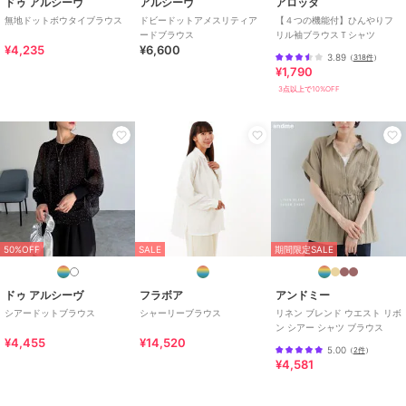
ドゥ アルシーヴ
アルシーヴ
アロッタ
無地ドットボウタイブラウス
ドビードットアメスリティア
【４つの機能付】ひんやりフ
ードブラウス
リル袖ブラウスＴシャツ
¥4,235
¥6,600
3.89
（
318件
）
¥1,790
3点以上で10%OFF
50%OFF
SALE
期間限定SALE
ドゥ アルシーヴ
フラボア
アンドミー
シアードットブラウス
シャーリーブラウス
リネン ブレンド ウエスト リボ
ン シアー シャツ ブラウス
¥4,455
¥14,520
5.00
（
2件
）
¥4,581