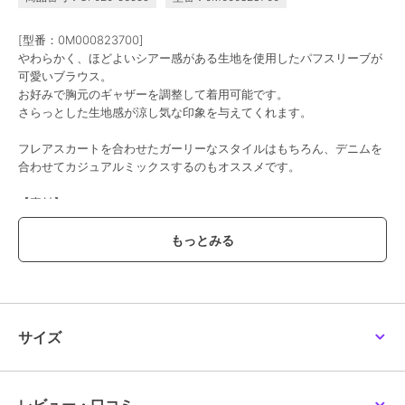
[型番：0M000823700]
やわらかく、ほどよいシアー感がある生地を使用したパフスリーブが
可愛いブラウス。
お好みで胸元のギャザーを調整して着用可能です。
さらっとした生地感が涼し気な印象を与えてくれます。
フレアスカートを合わせたガーリーなスタイルはもちろん、デニムを
合わせてカジュアルミックスするのもオススメです。
【素材】
少ししっとり感のある生地を使用しています。
【お手入れ方法】
手洗いがおすすめです。
透け感[あり]
生地の厚さ[普通]
サイズ
光沢感[ややあり]
伸縮性[なし]
裏地[あり]
ポケット[なし]