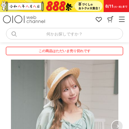
コ
ン
テ
ン
ツ
へ
何かお探しですか？
ス
キ
ッ
この商品はただいま売り切れです
プ