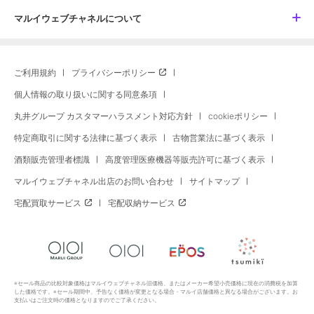
マルイウェブチャネルについて
ご利用規約
プライバシーポリシー
個人情報の取り扱いに関する同意条項
丸井グループ カスタマーハラスメント対応方針
cookieポリシー
特定商取引に関する法律に基づく表示
古物営業法に基づく表示
酒類販売管理者標識
高度管理医療機器等販売許可に基づく表示
マルイウェブチャネル出店のお問い合わせ
サイトマップ
宅配買取サービス
宅配収納サービス
※セール商品の比較対象価格はマルイウェブチャネル旧価格、またはメーカー希望小売価格に現在の消費税を加算
した価格です。※セール期間中、予告なく価格が変更となる場合・マルイ店舗価格と異なる場合がございます。お
支払いはご注文時の価格となりますのでご了承ください。