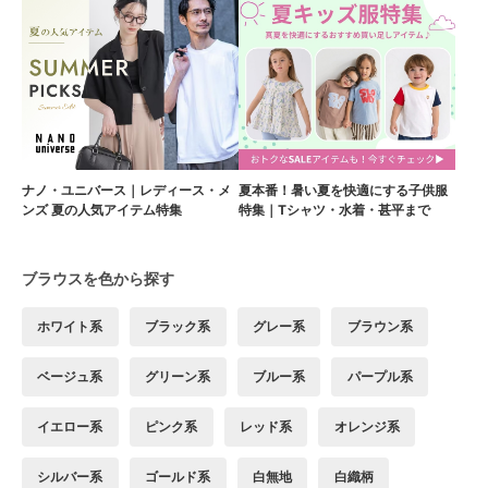
ナノ・ユニバース｜レディース・メ
夏本番！暑い夏を快適にする子供服
ンズ 夏の人気アイテム特集
特集｜Tシャツ・水着・甚平まで
ブラウスを色から探す
ホワイト系
ブラック系
グレー系
ブラウン系
ベージュ系
グリーン系
ブルー系
パープル系
イエロー系
ピンク系
レッド系
オレンジ系
シルバー系
ゴールド系
白無地
白織柄