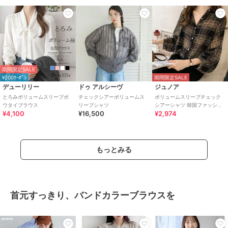
期間限定SALE
¥200ｸｰﾎﾟﾝ
期間限定SALE
デューリリー
ドゥ アルシーヴ
ジュノア
とろみボリュームスリーブボ
チェックシアーボリュームス
ボリュームスリーブチェック
ウタイブラウス
リーブシャツ
シアーシャツ 韓国ファッショ
¥4,100
¥16,500
¥2,974
ン
もっとみる
首元すっきり、バンドカラーブラウスを