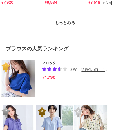
¥7,920
¥6,534
¥3,518
リーブブラウス
ブトップス
ャンディスリーブトップス(半
再入荷
袖)
もっとみる
ブラウスの人気ランキング
アロッタ
3.50
（
318件の口コミ
）
1,790
￥