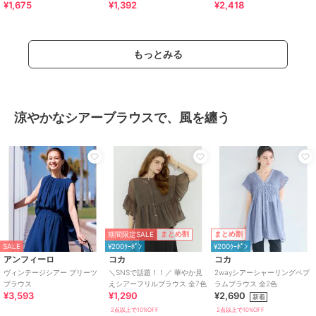
¥1,675
¥1,392
¥2,418
ラーシアーシャツ
ーシャツ
リネン混バンドカラースキッ
パータックブラウス
もっとみる
涼やかなシアーブラウスで、風を纏う
期間限定SALE
まとめ割
まとめ割
SALE
¥200ｸｰﾎﾟﾝ
¥200ｸｰﾎﾟﾝ
アンフィーロ
コカ
コカ
ヴィンテージシアー プリーツ
＼SNSで話題！！／ 華やか見
2wayシアーシャーリングペプ
ブラウス
えシアーフリルブラウス 全7色
ラムブラウス 全2色
¥3,593
¥1,290
¥2,690
新着
2点以上で10%OFF
2点以上で10%OFF