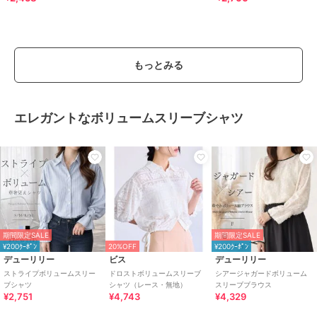
もっとみる
エレガントなボリュームスリーブシャツ
期間限定SALE
期間限定SALE
¥200ｸｰﾎﾟﾝ
20%OFF
¥200ｸｰﾎﾟﾝ
デューリリー
ビス
デューリリー
ストライプボリュームスリー
ドロストボリュームスリーブ
シアージャガードボリューム
ブシャツ
シャツ（レース・無地）
スリーブブラウス
¥2,751
¥4,743
¥4,329