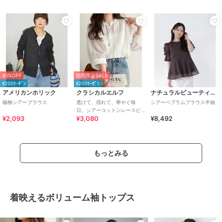
40%OFF
期間限定SALE
¥200ｸｰﾎﾟﾝ
¥200ｸｰﾎﾟﾝ
アメリカンホリック
クラシカルエルフ
ナチュラルビューティーベーシック
楊柳シアーブラウス
透けて、揺れて、華やぐ毎
シアーペプラムブラウス半袖
日。シアーコットンレースピ
¥2,093
¥3,080
¥8,492
ンタック袖パフブラウス
もっとみる
着映えるボリューム袖トップス