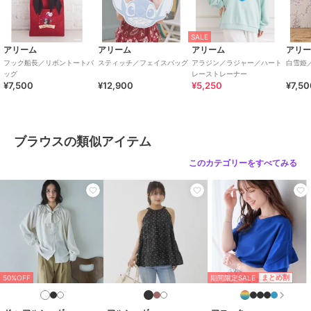
SALE
アリーム
アリーム
アリーム
アリ
フック船長／リボントートバ
スティッチ／フェイスバッグ
アラジン／ラジャー／ハート
白雪姫
ッグ
レーストレーナー
¥7,500
¥12,900
¥5,250
¥7,5
ブラウスの類似アイテム
このカテゴリーをすべてみる
期間限定SALE
まとめ割
50%OFF