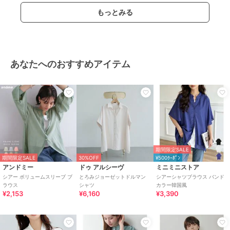
もっとみる
あなたへのおすすめアイテム
期間限定SALE
期間限定SALE
30%OFF
¥500ｸｰﾎﾟﾝ
アンドミー
ドゥ アルシーヴ
ミニミニストア
シアー ボリュームスリーブ ブ
とろみジョーゼットドルマン
シアーシャツブラウス バンド
ラウス
シャツ
カラー韓国風
¥2,153
¥6,160
¥3,390