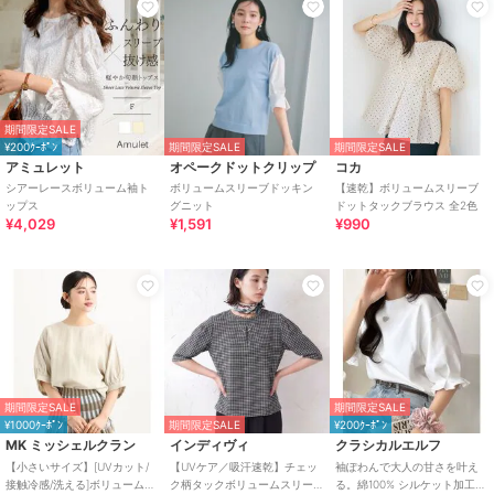
期間限定SALE
¥200ｸｰﾎﾟﾝ
期間限定SALE
期間限定SALE
アミュレット
オペークドットクリップ
コカ
シアーレースボリューム袖ト
ボリュームスリーブドッキン
【速乾】ボリュームスリーブ
ップス
グニット
ドットタックブラウス 全2色
¥4,029
¥1,591
¥990
期間限定SALE
期間限定SALE
¥1000ｸｰﾎﾟﾝ
期間限定SALE
¥200ｸｰﾎﾟﾝ
MK ミッシェルクラン
インディヴィ
クラシカルエルフ
【小さいサイズ】[UVカット/
【UVケア／吸汗速乾】チェッ
袖ぽわんで大人の甘さを叶え
接触冷感/洗える]ボリュームス
ク柄タックボリュームスリー
る。綿100% シルケット加工キ