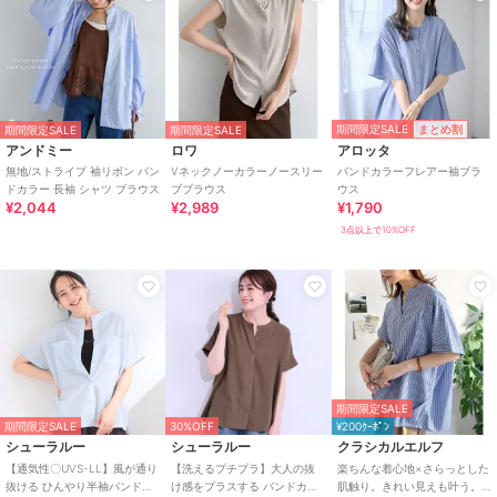
期間限定SALE
まとめ割
期間限定SALE
期間限定SALE
アンドミー
ロワ
アロッタ
無地/ストライプ 袖リボン バン
Vネックノーカラーノースリー
バンドカラーフレアー袖ブラ
ドカラー 長袖 シャツ ブラウス
ブブラウス
ウス
¥2,044
¥2,989
¥1,790
3点以上で10%OFF
期間限定SALE
期間限定SALE
30%OFF
¥200ｸｰﾎﾟﾝ
シューラルー
シューラルー
クラシカルエルフ
【通気性〇UVS-LL】風が通り
【洗えるプチプラ】大人の抜
楽ちんな着心地×さらっとした
抜ける ひんやり半袖バンドカ
け感をプラスする バンドカラ
肌触り。きれい見えも叶う。