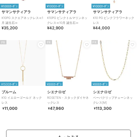
¥1000ｸｰﾎﾟﾝ
¥1000ｸｰﾎﾟﾝ
¥1000ｸｰﾎﾟﾝ
サマンサティアラ
サマンサティアラ
サマンサティアラ
K10PG スクエアネックレス≪1
K10PG ピンクトルマリンネッ
K10 PG ピンクフラワーネック
月 誕生石≫
クレス≪10月 誕生石≫
レス
¥35,200
¥42,900
¥44,000
PR
PR
PR
¥1500ｸｰﾎﾟﾝ
¥888ｸｰﾎﾟﾝ
¥888ｸｰﾎﾟﾝ
ブルーム
シエナロゼ
シエナロゼ
K10 イエローゴールド ネック
ROSETEN・スタックダイヤネ
ペーパクリップチェーンネッ
レス
ックレス
クレス[M]
11,000
47,960
113,300
¥
¥
¥