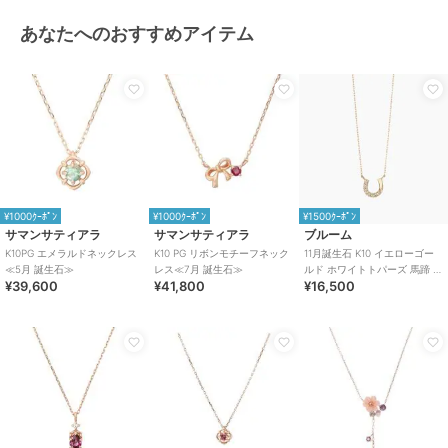
あなたへのおすすめアイテム
¥1000ｸｰﾎﾟﾝ
¥1000ｸｰﾎﾟﾝ
¥1500ｸｰﾎﾟﾝ
サマンサティアラ
サマンサティアラ
ブルーム
K10PG エメラルドネックレス
K10 PG リボンモチーフネック
11月誕生石 K10 イエローゴー
≪5月 誕生石≫
レス≪7月 誕生石≫
ルド ホワイトトパーズ 馬蹄 ネ
¥39,600
¥41,800
¥16,500
ックレス