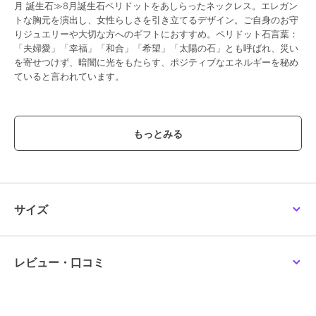
月 誕生石≫8月誕生石ペリドットをあしらったネックレス。エレガン
トな胸元を演出し、女性らしさを引き立てるデザイン。ご自身のお守
りジュエリーや大切な方へのギフトにおすすめ。ペリドット石言葉：
「夫婦愛」「幸福」「和合」「希望」「太陽の石」とも呼ばれ、災い
を寄せつけず、暗闇に光をもたらす、ポジティブなエネルギーを秘め
ていると言われています。
ブランド
サマンサティアラ
ショップ
サマンサティアラ
商品カテゴリ
アクセサリー・ヘアアクセサリー
／
ネックレス・ペンダント
性別タイプ
レディース
サイズ
アクセサリー・ヘアアクセサリー
／
ネックレス・ペンダント
カラー
K10 PG
レビュー・口コミ
サイズ
40cm
素材
K10 PG×ﾍﾟﾘﾄﾞｯﾄ×ｷｭｰﾋﾞｯｸｼﾞﾙｺﾆｱ
商品のお取り扱い方法