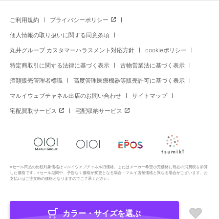
ご利用規約
プライバシーポリシー
個人情報の取り扱いに関する同意条項
丸井グループ カスタマーハラスメント対応方針
cookieポリシー
特定商取引に関する法律に基づく表示
古物営業法に基づく表示
酒類販売管理者標識
高度管理医療機器等販売許可に基づく表示
マルイウェブチャネル出店のお問い合わせ
サイトマップ
宅配買取サービス
宅配収納サービス
※セール商品の比較対象価格はマルイウェブチャネル旧価格、またはメーカー希望小売価格に現在の消費税を加算
した価格です。※セール期間中、予告なく価格が変更となる場合・マルイ店舗価格と異なる場合がございます。お
支払いはご注文時の価格となりますのでご了承ください。
カラー・サイズを選ぶ
Copyright All Rights Reserved. MARUI Co., Ltd