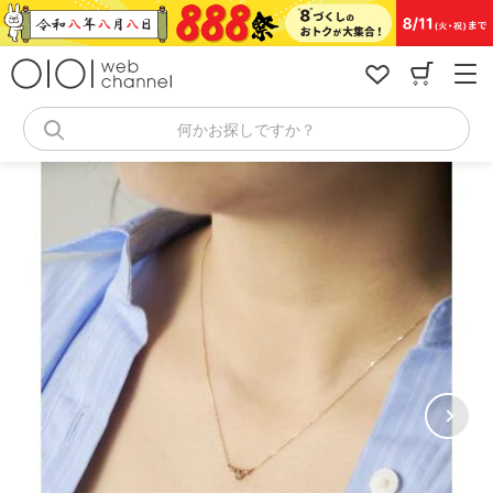
コ
ン
テ
ン
ツ
へ
何かお探しですか？
ス
キ
ッ
プ