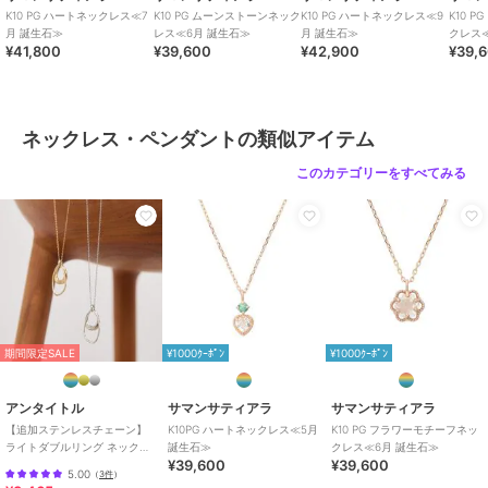
K10 PG ハートネックレス≪7
K10 PG ムーンストーンネック
K10 PG ハートネックレス≪9
K10 
月 誕生石≫
レス≪6月 誕生石≫
月 誕生石≫
クレス
¥41,800
¥39,600
¥42,900
¥39,
ネックレス・ペンダントの類似アイテム
このカテゴリーをすべてみる
期間限定SALE
¥1000ｸｰﾎﾟﾝ
¥1000ｸｰﾎﾟﾝ
アンタイトル
サマンサティアラ
サマンサティアラ
【追加ステンレスチェーン】
K10PG ハートネックレス≪5月
K10 PG フラワーモチーフネッ
ライトダブルリング ネックレ
誕生石≫
クレス≪6月 誕生石≫
¥39,600
¥39,600
ス
5.00
（
3件
）