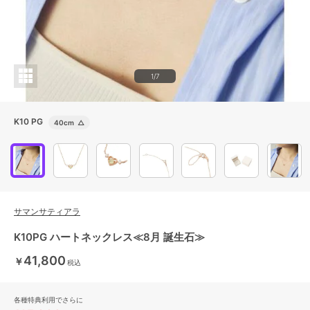
1/7
K10 PG
40cm
△
サマンサティアラ
K10PG ハートネックレス≪8月 誕生石≫
41,800
￥
税込
各種特典利用でさらに