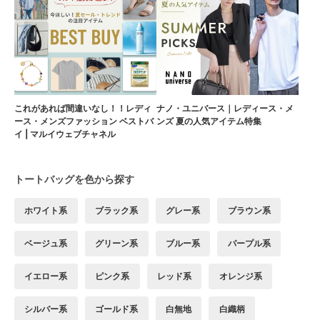
これがあれば間違いなし！！レディ
ナノ・ユニバース｜レディース・メ
ース・メンズファッション ベストバ
ンズ 夏の人気アイテム特集
イ | マルイウェブチャネル
トートバッグを色から探す
ホワイト系
ブラック系
グレー系
ブラウン系
ベージュ系
グリーン系
ブルー系
パープル系
イエロー系
ピンク系
レッド系
オレンジ系
シルバー系
ゴールド系
白無地
白織柄