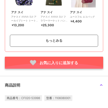
アナ スイ
アナ スイ
アナ スイ
アナスイ ANNA SUI ア
アナスイ ANNA SUI フ
ユースフル エコバッグ
ーカイブトート トート
ラワーマーケット ハン
4,400
¥
バッグ
ドバッグ
13,200
25,300
¥
¥
もっとみる
お気に入りに追加する
アナ スイ
アナ スイ
アナ スイ
アナスイ ANNA SUI デ
アナスイ トートバッ
アナスイ ANNA SUI デ
イリーTITI 2wayトート
グ ベーシック柄
ィディオン トートバッ
バッグ
【ANNA SUI】
グ
22,000
5,280
33,000
¥
¥
¥
商品説明
商品番号：CF020-53998
型番：1106080001