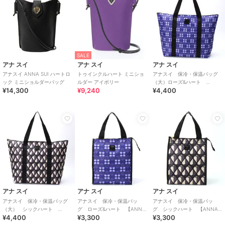
SALE
アナ スイ
アナ スイ
アナ スイ
アナスイ ANNA SUI ハートロ
トゥインクルハート ミニショ
アナスイ 保冷・保温バッグ
ック ミニショルダーバッグ
ルダー アイボリー
（大）ローズ&ハート
¥14,300
¥9,240
¥4,400
【ANNA SUI】
アナ スイ
アナ スイ
アナ スイ
アナスイ 保冷・保温バッグ
アナスイ 保冷・保温バッ
アナスイ 保冷・保温バッ
（大） シックハート
グ ローズ&ハート 【ANNA
グ シックハート 【ANNA
¥4,400
¥3,300
¥3,300
【ANNA SUI】
SUI】
SUI】