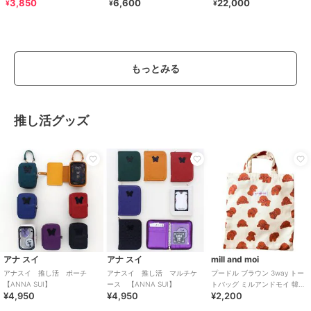
3,850
6,600
22,000
¥
¥
¥
もっとみる
推し活グッズ
アナ スイ
アナ スイ
mill and moi
アナスイ 推し活 ポーチ
アナスイ 推し活 マルチケ
プードル ブラウン 3way トー
【ANNA SUI】
ース 【ANNA SUI】
トバッグ ミルアンドモイ 韓国
¥4,950
¥4,950
¥2,200
推し活