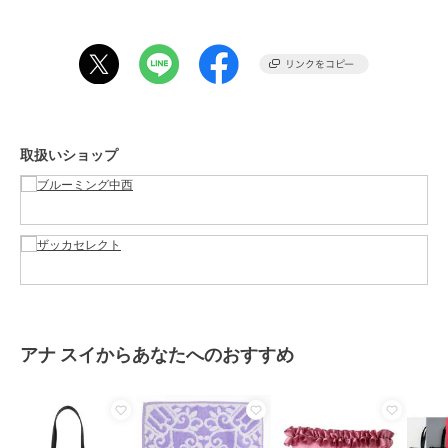
バッグ
／
トートバッグ
カラー
ネイビー、ピンク、ブラック
サイズ
約30×26×15cm
アナ スイ
アナ スイ
アナ スイ
素材
ポリエステル
ポータブル しっぽトー
アナスイ ANNA SUI デ
ANNA SUI × MY
トバッグ
イリーTITI トートバッグ
MELODY & KUROMI ト
商品のお取り扱い方法
ートバッグ
14,300
19,800
18,700
¥
¥
¥
取扱いショップ
原産国
中国製
アナ スイからあなたへのおすすめ