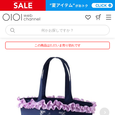
コ
ン
テ
ン
ツ
へ
何かお探しですか？
ス
キ
ッ
この商品はただいま売り切れです
プ