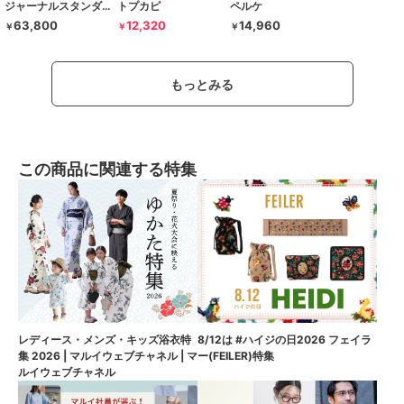
ジャーナルスタンダード レサージュ
トプカピ
ペルケ
63,800
12,320
14,960
￥
￥
￥
もっとみる
この商品に関連する特集
8/12は #ハイジの日2026 フェイラ
レディース・メンズ・キッズ浴衣特
ー(FEILER)特集
集 2026 | マルイウェブチャネル | マ
ルイウェブチャネル