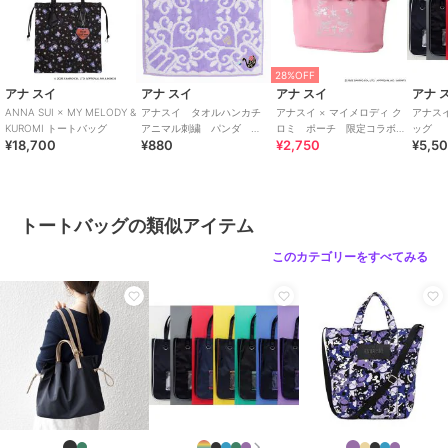
28%OFF
アナ スイ
アナ スイ
アナ スイ
アナ 
ANNA SUI × MY MELODY &
アナスイ タオルハンカチ
アナスイ × マイメロディ ク
アナス
KUROMI トートバッグ
アニマル刺繍 パンダ
ロミ ポーチ 限定コラボア
ッグ 【
¥18,700
¥880
¥2,750
¥5,5
【ANNA SUI】
ート裏地付 ギャザーフリル
トートバッグの類似アイテム
このカテゴリーをすべてみる