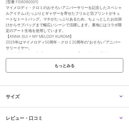
[型番:1106080001]
マイメロディ・クロミのおそろいアニバーサリーを記念したスペシャ
ルアイテム♪たっぷりとギャザーを寄せたフリルと箔プリントがキュ
ートなトートバッグ。マチがたっぷりあるため、ちょっとしたお出掛
アナ スイ
アナ スイ
アナ スイ
けからサブバッグまで幅広いシーンで活躍します。裏地にはコラボ限
アナスイ ANNA SUI ワ
アナスイ ANNA SUI フ
メリー トートバッグ
定のアート生地を使用しています。
ンダー 2WAYトートバッ
ィオリー トートバッグ
19,800
¥
グ
【ANNA SUI × MY MELODY KUROMI】
25,300
25,300
¥
¥
2025年はマイメロディ50周年・クロミ20周年の"おそろい"アニバー
サリーイヤー。
ANNA SUIとのコラボレーションテーマは『アメリカンダイナー』
オリジナルアートを中心に、フリルやリボンをふんだんに使用したキ
ュートな限定コレクションです。
SALE
ブランド
アナ スイ
アナ スイ
アナ スイ
アナ スイ
ショップ
ブルーミング中西
／
ザッカセレ
アナスイ ANNA SUI デ
アナスイ 推し活 トー
サンフラワー トートバ
サイズ
ュオ トートバッグ
トバッグ 【ANNA
ッグ
クト
SUI】
14,300
5,500
13,200
¥
¥
¥
商品カテゴリ
バッグ
／
トートバッグ
性別タイプ
レディース
レビュー・口コミ
バッグ
／
トートバッグ
ガールズ