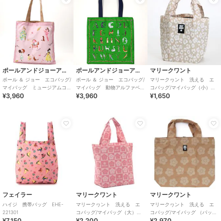
ポールアンドジョーアクセソワ
ポールアンドジョーアクセソワ
マリークワント
ポール ＆ ジョー エコバッグ/
ポール ＆ ジョー エコバッグ/
マリークヮント 洗える エ
マイバッグ ミュージアムコ
マイバッグ 動物アルファベ
コバッグ/マイバッグ（小）レ
¥3,960
¥3,960
¥1,650
レクション ジプシー＆ヌネ
ット 【PAUL&JOE】
オパード 【MARY QUANT】
ットと女の子
フェイラー
マリークワント
マリークワント
ハイジ 携帯バッグ EHE-
マリークヮント 洗える エ
マリークヮント 洗える エ
221301
コバッグ/マイバッグ（大）
コバッグ/マイバッグ （パッケ
¥7,150
¥2,200
¥2,970
【MARY QUANT】
ージ入り） 【MARY