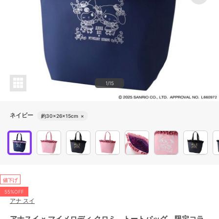
1/15
ネイビー
約30×26×15cm
×
値下げ
55%OFF
アナ スイ
アナスイ × マイメロディ クロミ トートバッグ 限定コラ