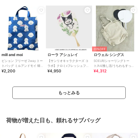
20%OFF
mill and moi
ローラ アシュレイ
ロウェル シングス
ビション フリーゼ 2way トー
【サンリオキャラクターズ コ
SOEUR/シャーリングトー
トバッグ ミルアンドモイ 韓国
ラボ】クロミxフレッシュフォ
ト/A4/推し活/うちわもすっぽ
¥2,200
¥4,950
¥4,312
推し活
ード柄 手ぬぐいうちわ
り
もっとみる
荷物が増えた日も、頼れるサブバッグ