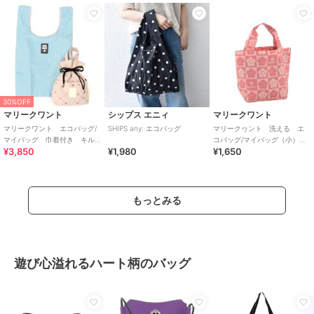
30%OFF
マリークワント
シップス エニィ
マリークワント
マリークワント エコバッグ/
SHIPS any: エコバッグ
マリークヮント 洗える エ
マイバッグ 巾着付き キル
コバッグ/マイバッグ（小）
¥3,850
¥1,980
¥1,650
ティング柄
【MARY QUANT】
もっとみる
遊び心溢れるハート柄のバッグ