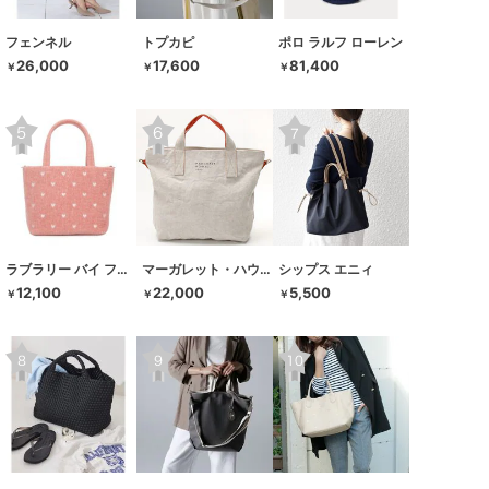
フェンネル
トプカピ
ポロ ラルフ ローレン
26,000
17,600
81,400
￥
￥
￥
ラブラリー バイ フェイラー
マーガレット・ハウエル アイデア
シップス エニィ
12,100
22,000
5,500
￥
￥
￥