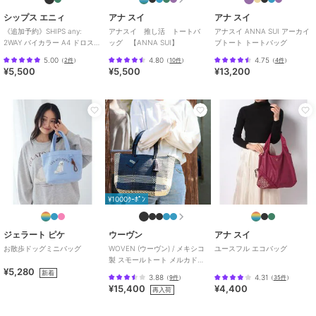
シップス エニィ
アナ スイ
アナ スイ
《追加予約》SHIPS any:
アナスイ 推し活 トートバ
アナスイ ANNA SUI アーカイ
2WAY バイカラー A4 ドロスト
ッグ 【ANNA SUI】
ブトート トートバッグ
トート バッグ
5.00
4.80
4.75
（
2件
）
（
10件
）
（
4件
）
¥5,500
¥5,500
¥13,200
¥1000ｸｰﾎﾟﾝ
ジェラート ピケ
ウーヴン
アナ スイ
お散歩ドッグミニバッグ
WOVEN (ウーヴン) / メキシコ
ユースフル エコバッグ
製 スモールトート メルカドバ
¥5,280
ッグ かごバッグ
新着
3.88
4.31
（
9件
）
（
35件
）
¥15,400
¥4,400
再入荷