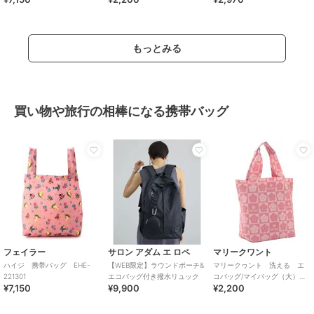
QUANT】
もっとみる
買い物や旅行の相棒になる携帯バッグ
フェイラー
サロン アダム エ ロペ
マリークワント
ハイジ 携帯バッグ EHE-
【WEB限定】ラウンドポーチ&
マリークヮント 洗える エ
221301
エコバッグ付き撥水リュック
コバッグ/マイバッグ（大）
¥7,150
¥9,900
¥2,200
【MARY QUANT】