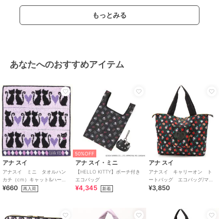
もっとみる
あなたへのおすすめアイテム
50%OFF
アナ スイ
アナ スイ・ミニ
アナ スイ
アナスイ ミニ タオルハン
【HELLO KITTY】ポーチ付き
アナスイ キャリーオン ト
カチ（cm）キャット&ハー
エコバッグ
ートバッグ エコバッグ/マイ
¥660
¥4,345
¥3,850
ト 【ANNA SUI】
バッグ 薔薇 【ANNA SUI】
再入荷
新着