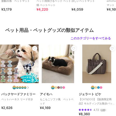
接触冷感 ペットマット
ペット用掛けるベッド ペット
涼しいペットマット
aimo
猫 ペットベット
マット
¥3,179
¥4,220
¥4,059
¥4,16
ペット用品・ペットグッズの類似アイテム
このカテゴリーをすべてみる
バックヤードファミリー
アイモハ
ジェラート ピケ
ペットハーネス リード付き
もこもこソファ風 ペットベ
【CAT&DOG】【販路限定商
ッド
品】キルティングお散歩バッ
¥2,626
¥4,169
グＭ
4.72
（
11件
）
¥8,360