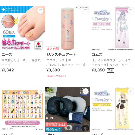
まとめ割
ニーズ
ジル スチュアート
コムズ
簡単貼るだけ Ｄｒ．巻き爪
エコステック【JILL
【アイドルマスターシャイニ
テープ
STUART(ジルスチュアート)】
ーカラーズ】タペストリー
¥1,342
¥3,300
¥3,850
鈴木羽那
予約
3点以上で8%OFF
期間限定SALE
¥300ｸｰﾎﾟﾝ
コムズ
Wpc.
コムズ