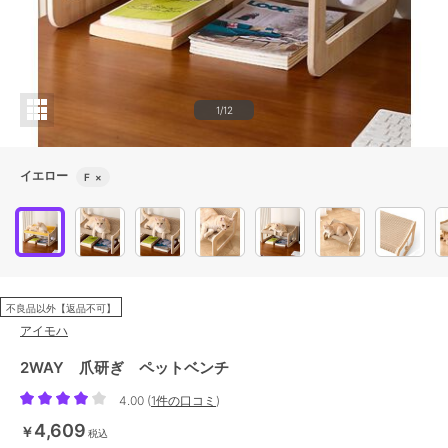
1/12
イエロー
F
×
不良品以外【返品不可】
アイモハ
2WAY 爪研ぎ ペットベンチ
4.00
(
1件の口コミ
)
4,609
￥
税込