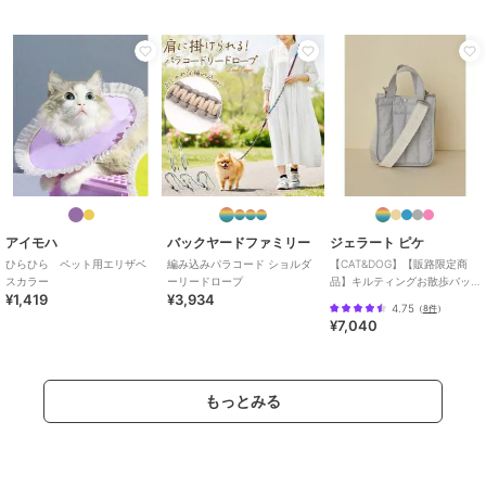
アイモハ
バックヤードファミリー
ジェラート ピケ
ひらひら ペット用エリザベ
編み込みパラコード ショルダ
【CAT&DOG】【販路限定商
スカラー
ーリードロープ
品】キルティングお散歩バッ
¥1,419
¥3,934
グＳ
4.75
（
8件
）
¥7,040
もっとみる