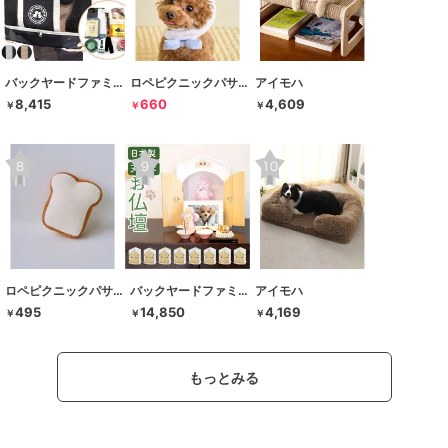
バックヤードファミリー
ロペピクニックパサージュ
アイモハ
8,415
660
4,609
￥
￥
￥
ロペピクニックパサージュ
バックヤードファミリー
アイモハ
495
14,850
4,169
￥
￥
￥
もっとみる