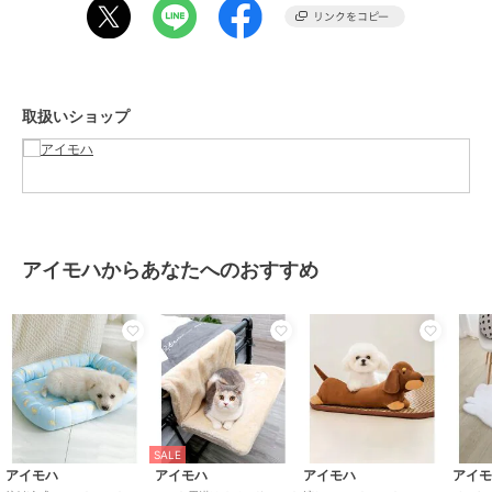
貨
／
ペット用品・ペットグッズ
カラー
イエロー、ベージュ
サイズ
F
取扱いショップ
素材
【イエロー】木+ポリエステル
【ベージュ】木+天然サイザル麻
商品のお取り扱い方法
原産国
中国
アイモハからあなたへのおすすめ
SALE
アイモハ
アイモハ
アイモハ
アイ