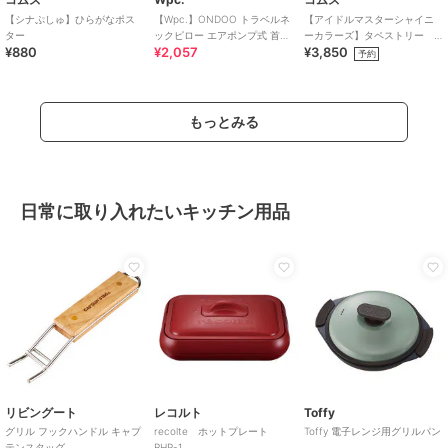
【シナぷしゅ】ひらがなポス
【Wpc.】ONDOO トラベルネ
【アイドルマスターシャイニ
ター
ックピロー エアポンプ式 首枕
ーカラーズ】タペストリー
¥880
¥2,057
¥3,850
携帯枕 コンパクト 収納袋付き
八宮めぐる
予約
もっとみる
日常に取り入れたいキッチン用品
リビングート
レコルト
Toffy
グリル フックハンドル キャプ
recolte ホットプレート
Toffy 電子レンジ用グリルパン
テンスタッグ
RHP-1