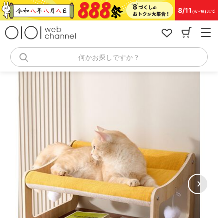
コ
ン
テ
ン
ツ
へ
何かお探しですか？
ス
キ
ッ
プ