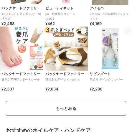
バックヤードファミリー
ビューティネット
アイモハ
TOGITOGI トギトギ レザー調
pa 甘皮除去ストーン
aimoha home猫のフワフワ
爪とぎ
tool23
マット
¥2,458
¥462
¥4,169
バックヤードファミリー
バックヤードファミリー
リビングート
巻爪ケアPROサポートシール
猫用爪とぎベッド nyanbo
爪切り ネイルクリッパー
¥2,307
¥2,834
¥2,280
もっとみる
おすすめのネイルケア・ハンドケア