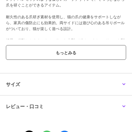
爪を研ぐことができるアイテム。
耐久性のある爪研ぎ素材を使用し、猫の爪の健康をサポートしなが
ら、家具の傷防止にも効果的。両サイドには遊び心のある吊りボール
がついており、猫が楽しく遊べる設計。
軽量で移動しやすく、ナチュラルな木製デザインがインテリアにも馴
染みやすい。
※生産時期によって、サイズや仕様が異なる場合がございます。
この商品は、不良品のみ返品を承ります
サイズ
ブランド
アイモハ
ショップ
アイモハ
商品カテゴリ
ステーショナリー・バラエティ雑
レビュー・口コミ
貨
／
ペット用品・ペットグッズ
性別タイプ
レディース
ステーショナリー・バラエティ雑