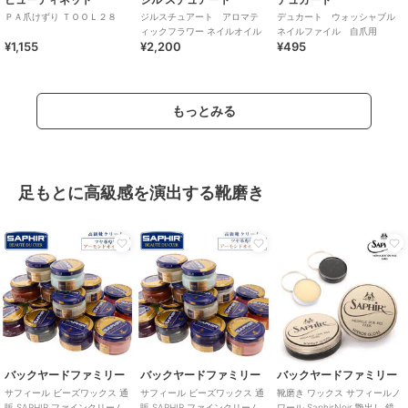
ＰＡ爪けずり ＴＯＯＬ２８
ジルスチュアート アロマテ
デュカート ウォッシャブル
ィックフラワー ネイルオイル
ネイルファイル 自爪用
¥1,155
¥2,200
¥495
もっとみる
足もとに高級感を演出する靴磨き
バックヤードファミリー
バックヤードファミリー
バックヤードファミリー
サフィール ビーズワックス 通
サフィール ビーズワックス 通
靴磨き ワックス サフィールノ
販 SAPHIR ファインクリーム
販 SAPHIR ファインクリーム
ワール SaphirNoir 艶出し 鏡面