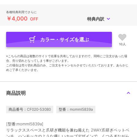
各種特典利用でさらに
￥4,000
OFF
特典内訳
カラー・サイズを選ぶ
10人
※こちらの商品は複数のサイトで在庫を共有しておりますので、同時にご注文があった場
合、売り切れとなってしまう事がございます。
この場合は売り切れ商品のみ、ご注文をキャンセルさせていただいております。あらかじ
めご了承くださいませ。
商品説明
商品番号：CF020-53080
型番：momml5839a
[型番:momml5839a]
リラックススペースと爪研ぎ機能を兼ね備えた 2WAY爪研ぎペットベ
ンチ。ハンモックのような優しいカーブデザインで、くつろぎながら