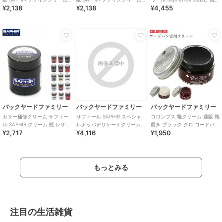
¥2,138
¥2,138
¥4,455
靴磨き クリーム ビーズワック
靴磨き クリーム ビーズワック
磨き 光沢 天然ワックス 定
スフ
スフ
バックヤードファミリー
バックヤードファミリー
バックヤードファミリー
カラー補修クリーム サフィー
サフィール SAPHIR スペシャ
コロンブス 靴クリーム 通販 靴
ル SAPHIR クリーム 瓶 レザー
ルナッパデリケートクリーム
磨き ブラック クロ コードバン
¥2,717
¥4,116
¥1,950
革製品 定番 皮革製品 30ml
75ml
専用 馬革 ニュートラル バーガ
ンデ
もっとみる
注目の生活雑貨