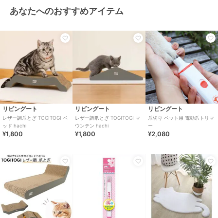
あなたへのおすすめアイテム
リビングート
リビングート
リビングート
レザー調爪とぎ TOGITOGI ベ
レザー調爪とぎ TOGITOGI マ
爪切り ペット用 電動爪トリマ
ッド hachi
ウンテン hachi
ー
¥1,800
¥1,800
¥2,080