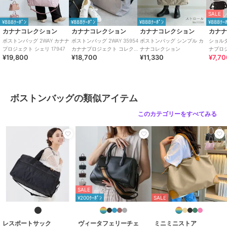
ュ、グレー
SALE
サイズ
**
¥888ｸｰﾎﾟﾝ
¥888ｸｰﾎﾟﾝ
¥888ｸｰﾎﾟﾝ
¥888ｸｰ
カナナコレクション
カナナコレクション
カナナコレクション
カナ
素材
ナイロンツイル/インターロック加
ボストンバッグ 2WAY カナナ
ボストンバッグ 2WAY 35954
ボストンバッグ シンプル カ
ショル
工／合成皮革(ポリウレタン)
プロジェクト シェリ 17947
カナナプロジェクト コレクシ
ナナコレクション
ナプロ
¥19,800
¥18,700
¥11,330
¥7,7
商品のお取り扱い方法
ョン
68872
お手入れ
-
特徴
バッグ
ボストンバッグの類似アイテム
ナイロン
/
無地
/
特大(幅46cm以
上)
/
カジュアル
/
ポケット5箇所
このカテゴリーをすべてみる
以上
/
軽量 700ｇ以下
/
Ａ４収納
可
/
2WAY以上
/
旅行・出張対応
ボストンバッグ
ナイロン
/
無地
/
特大(幅46cm以
上)
/
カジュアル
/
ポケット5箇所
以上
/
軽量 700ｇ以下
/
Ａ４収納
SALE
可
/
2WAY以上
/
旅行・出張対応
¥200ｸｰﾎﾟﾝ
SALE
レスポートサック
ヴィータフェリーチェ
ミニミニストア