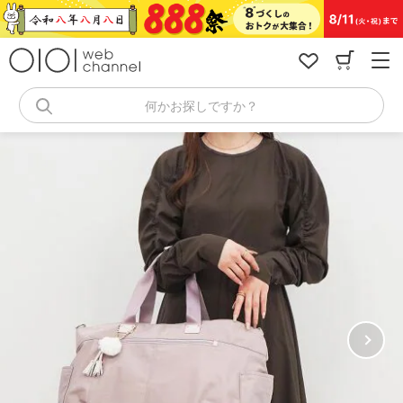
コ
ン
テ
ン
ツ
へ
何かお探しですか？
ス
キ
ッ
プ