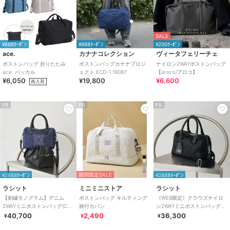
SALE
¥888ｸｰﾎﾟﾝ
¥888ｸｰﾎﾟﾝ
¥200ｸｰﾎﾟﾝ
ace.
カナナコレクション
ヴィータフェリーチェ
ボストンバッグ 折りたたみ
ボストンバッグカナナプロジ
ナイロン2WAYボストンバッグ
ace. パッカル
ェクト ECD-1 19087
【aroco/アロコ】
¥6,050
¥19,800
¥6,600
再入荷
PR
PR
PR
期間限定SALE
¥2888ｸｰﾎﾟﾝ
¥2888ｸｰﾎﾟﾝ
ラシット
ミニミニストア
ラシット
【刺繍モノグラム】デニム
ボストンバッグ キルティング
《WEB限定》クラウズナイロ
2WAYミニボストンバッグ(CE-
旅行カバン
ン2WAYミニボストンバッグ
1773)
(CE-1720-WEB)
40,700
2,490
36,300
¥
¥
¥