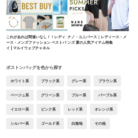
これがあれば間違いなし！！レディ
ナノ・ユニバース｜レディース・メ
ース・メンズファッション ベストバ
ンズ 夏の人気アイテム特集
イ | マルイウェブチャネル
ボストンバッグを色から探す
ホワイト系
ブラック系
グレー系
ブラウン系
ベージュ系
グリーン系
ブルー系
パープル系
イエロー系
ピンク系
レッド系
オレンジ系
シルバー系
ゴールド系
白無地
その他