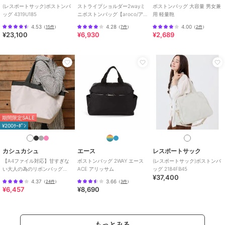
(レスポートサック)ボストンバ
ストライプショルダー2wayミ
ボストンバッグ 大容量 男女兼
ッグ 4319U185
ニボストンバッグ【aroco/ア
用 軽量鞄
ロコ】
4.53
4.28
4.00
（
15件
）
（
7件
）
（
2件
）
¥23,100
¥6,930
¥2,689
期間限定SALE
¥200ｸｰﾎﾟﾝ
カシュカシュ
エース
レスポートサック
【A4ファイル対応】甘すぎな
ボストンバッグ 2WAY エース
(レスポートサック)ボストンバ
い大人の為のリボンバッグ
ACE アリッサム
ッグ 2184FB45
¥37,400
WEB限定ナイロンリボントー
4.37
3.66
（
24件
）
（
3件
）
トＬ 別注アイテム
¥6,457
¥8,690
もっとみる