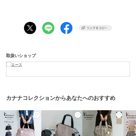
・フロントポケット内オープンポケット×1
・サイドポケット(ペットボトル収納可能)×2
・背面ポケット×1
●セットアップベルト付き
背面ポケットはセットアップベルトとしても使用可能。
スーツケースのハンドルに固定することで移動がスムーズに。
●旅のお守り“カナナ”付き
取扱いショップ
旅先でハッピーが生まれますように。そして元気で帰ってきますよう
に。
そんな願いを込めた旅のお守りチャームです。
ブランド
カナナコレクション
カナナコレクションからあなたへのおすすめ
ショップ
エース
商品カテゴリ
バッグ
／
ボストンバッグ
性別タイプ
レディース
バッグ
／
ボストンバッグ
カラー
モーヴピンク、ブラック、ベージ