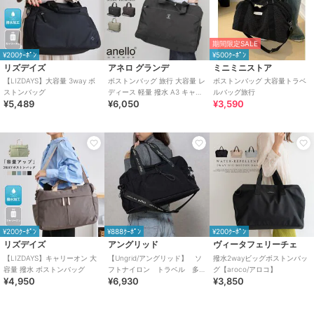
期間限定SALE
¥200ｸｰﾎﾟﾝ
¥500ｸｰﾎﾟﾝ
リズデイズ
アネロ グランデ
ミニミニストア
【LIZDAYS】大容量 3way ボ
ボストンバッグ 旅行 大容量 レ
ボストンバッグ 大容量トラベ
ストンバッグ
ディース 軽量 撥水 A3 キャリ
ルバッグ旅行
¥5,489
¥6,050
¥3,590
ーオン 多収納 おしゃれ シンプ
ル
¥200ｸｰﾎﾟﾝ
¥888ｸｰﾎﾟﾝ
¥200ｸｰﾎﾟﾝ
リズデイズ
アングリッド
ヴィータフェリーチェ
【LIZDAYS】キャリーオン 大
【Ungrid/アングリッド】 ソ
撥水2wayビッグボストンバッ
容量 撥水 ボストンバッグ
フトナイロン トラベル 多
グ【aroco/アロコ】
¥4,950
¥6,930
¥3,850
機能マルチ ビッグボストン
バッグ