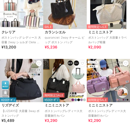
SALE
期間限定SALE
クレリア
カランシエル
ミニミニストア
ボストンバッグ レディース 大
quaranciel: 2way チャーム ビ
ボストンバッグ 大容量トラベ
容量 2way ショルダ Clelia ク
ッグ ボストン バッグ
ルバッグ軽量
¥13,200
¥5,236
¥2,090
レリア CL-22571
期間限定SALE
¥200ｸｰﾎﾟﾝ
¥500ｸｰﾎﾟﾝ
期間限定SALE
リズデイズ
ミニミニストア
ミニミニストア
【LIZDAYS】大容量 3way ボ
ボストンバッグレディース大
ボストンバッグレディース大
ストンバッグ
容量旅行カバン
容量旅行カバン
¥5,489
¥3,290
¥2,290