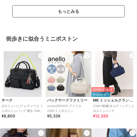
もっとみる
街歩きに似合うミニボストン
期間限定SALE
¥1000ｸｰﾎﾟﾝ
チーク
バックヤードファミリー
MK ミッシェルクラン バッグ
ボストンバッグ レディース ミ
anelloGRANDE アイリス
[2WAY/軽量]キルティングミニ
ニボストンバッグ 撥水 3WAY
2WAYミニボストン
ボストンバッグ
¥8,800
¥5,339
¥12,320
ショルダーバッグ