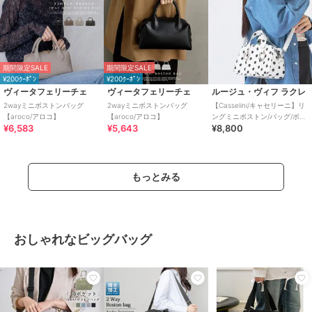
期間限定SALE
期間限定SALE
¥200ｸｰﾎﾟﾝ
¥200ｸｰﾎﾟﾝ
ヴィータフェリーチェ
ヴィータフェリーチェ
ルージュ・ヴィフ ラクレ
2wayミニボストンバッグ
2wayミニボストンバッグ
【Casselini/キャセリーニ】リ
【aroco/アロコ】
【aroco/アロコ】
ングミニボストン/バッグ/ボス
¥6,583
¥5,643
¥8,800
トンバッグ/
もっとみる
おしゃれなビッグバッグ