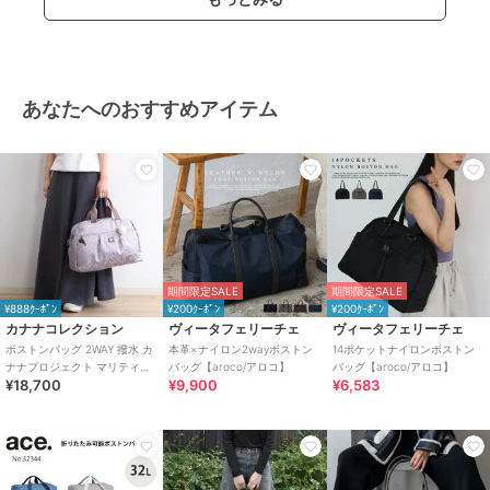
あなたへのおすすめアイテム
期間限定SALE
期間限定SALE
¥888ｸｰﾎﾟﾝ
¥200ｸｰﾎﾟﾝ
¥200ｸｰﾎﾟﾝ
カナナコレクション
ヴィータフェリーチェ
ヴィータフェリーチェ
ボストンバッグ 2WAY 撥水 カ
本革×ナイロン2wayボストン
14ポケットナイロンボストン
ナナプロジェクト マリティマ
バッグ【aroco/アロコ】
バッグ【aroco/アロコ】
¥18,700
¥9,900
¥6,583
68736