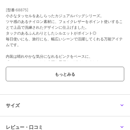
[型番:68875]
小さなタッセルをあしらったカジュアルバッグシリーズ。
ツヤ感のあるナイロン素材に、フェイクレザーをポイント使いするこ
とで上品で洗練されたデザインに仕上げました。
タックのあるふんわりとしたシルエットがポイント◎
毎日使いにも、旅行にも、幅広いシーンで活躍してくれる万能アイテ
ムです。
内装は晴れやかな気分になれるピンクをベースに、
「ｋ」をモチーフにした木漏れ日柄をデザインしました。
1～2泊程度の旅行におすすめのサイズ感。
着脱可能なショルダーベルトが付属しているので2wayでお使いいた
だけます。
●内装ポケット
・メッシュファスナーポケット×1
サイズ
・片マチオープンポケット×2
●外装ポケット
・フロントポケット×1
レビュー・口コミ