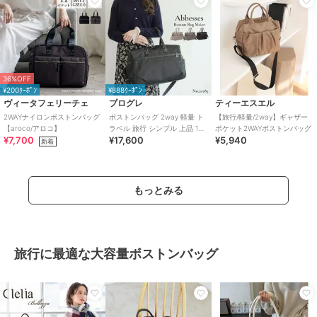
36%OFF
¥200ｸｰﾎﾟﾝ
¥888ｸｰﾎﾟﾝ
ヴィータフェリーチェ
プログレ
ティーエスエル
2WAYナイロンボストンバッグ
ボストンバッグ 2way 軽量 ト
【旅行/軽量/2way】ギャザー
【aroco/アロコ】
ラベル 旅行 シンプル 上品 1泊
ポケット2WAYボストンバッグ
¥7,700
¥17,600
¥5,940
アベス 23L 20185
新着
もっとみる
旅行に最適な大容量ボストンバッグ