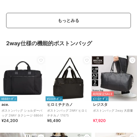
もっとみる
2way仕様の機能的ボストンバッグ
期間限定SALE
¥888ｸｰﾎﾟﾝ
¥500ｸｰﾎﾟﾝ
¥200ｸｰﾎﾟﾝ
ace.
ヒロミチナカノ
レジスタ
ボストンバッグ ショルダーバ
ボストンバッグ 2WAY ヒロミ
ボストンバッグ 2way 大容量
ッグ 2WAY タクシージ 68644
チナカノ 17675
¥24,200
¥6,490
¥7,920