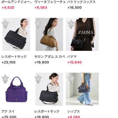
ポールアンドジョーアクセソワ
ヴィータフェリーチェ
パトリックコックス
4,620
6,583
16,500
￥
￥
￥
レスポートサック
サロン アダム エ ロペ
パドマ
23,100
19,800
15,840
￥
￥
￥
アナ スイ
レスポートサック
シップス
25,300
19,800
8,580
￥
￥
￥