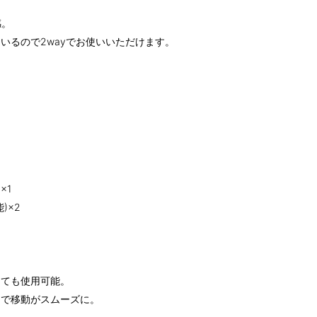
感。
いるので2wayでお使いいただけます。
×1
)×2
しても使用可能。
とで移動がスムーズに。