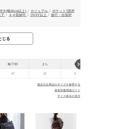
特大(幅46cm以上)
/
カジュアル
/
ポケット5箇所
以下
/
Ａ４収納可
/
2WAY以上
/
旅行・出張対
とじる
幅(下部)
まち
重さ
47
22
500
過去注文商品のサイズを参照する
身長別着用感ガイド
サイズ表示の見方