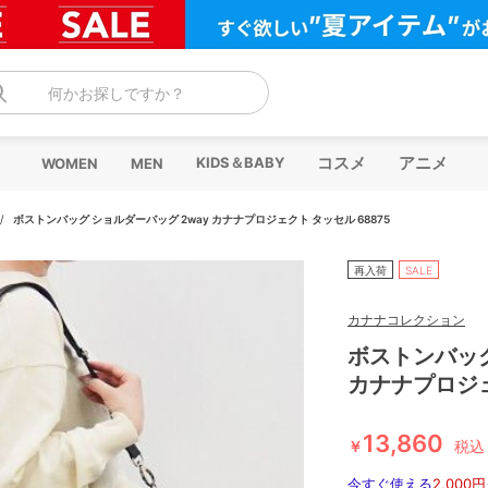
何かお探しですか？
コスメ
アニメ
KIDS＆BABY
WOMEN
MEN
/
ボストンバッグ ショルダーバッグ 2way カナナプロジェクト タッセル 68875
再入荷
SALE
カナナコレクション
ボストンバッグ
カナナプロジェ
13,860
￥
税込
今すぐ使える
2,000円