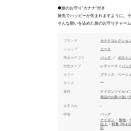
●旅のお守り“カナナ”付き
旅先でハッピーが生まれますように。
そんな願いを込めた旅のお守りチャー
ブランド
カナナコレクショ
ショップ
エース
商品カテゴリ
バッグ
／
ボスト
性別タイプ
レディース
(
バッ
カラー
ブラック、ベージ
サイズ
**
素材
ナイロンツイル/イ
商品のお取り扱い
お手入れ
-
特徴
バッグ
ナイロン
/
無地
/
以上
/
軽量 700ｇ
応