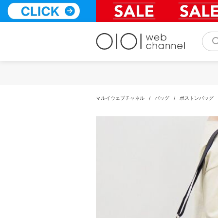
コ
ン
テ
ン
ツ
へ
ス
キ
ッ
プ
マルイウェブチャネル
/
バッグ
/
ボストンバッグ