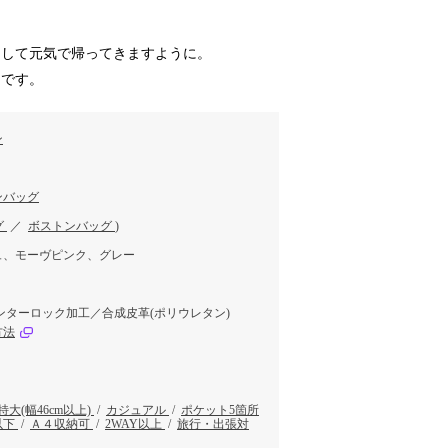
そして元気で帰ってきますように。
ムです。
ン
ンバッグ
グ
／
ボストンバッグ
)
ュ、モーヴピンク、グレー
ンターロック加工／合成皮革(ポリウレタン)
方法
特大(幅46cm以上)
/
カジュアル
/
ポケット5箇所
以下
/
Ａ４収納可
/
2WAY以上
/
旅行・出張対