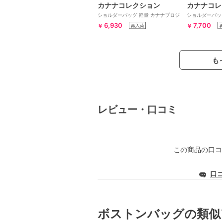
カナナコレクション
カナナコレ
ショルダーバッグ 軽量 カナナプロジ
ショルダーバッ
ェクト タッセル 68871
ェクト タッセル 
6,930
7,700
再入荷
￥
￥
も
レビュー・口コミ
この商品の口コ
口
ボストンバッグの類似