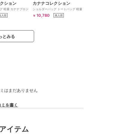
クション
カナナコレクション
グ 軽量 カナナプロジ
ショルダーバッグ トートバッグ 軽量
68872
カナナプロジェクト タッセル 68873
10,780
再入荷
再入荷
￥
っとみる
ミはまだありません
コミを書く
アイテム