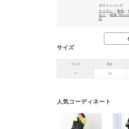
ボストンバッグ
ナイロン
/
無地
/
以上
/
軽量 700ｇ
応
サイズ
サイズ
高さ
**
32
人気コーディネート