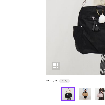
ブラック
**
△