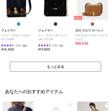
SALE
フェイラー
フェイラー
ポロ ラルフ ローレン
ハイジ スマホショルダー
ユニ チェーンポシェット
Polo ID カーフスキン サドル
HE-231368
UNI-257228
バッグ
¥68,530
4.84
4.80
（
19件
）
（
5件
）
¥14,300
¥17,600
もっとみる
あなたへのおすすめアイテム