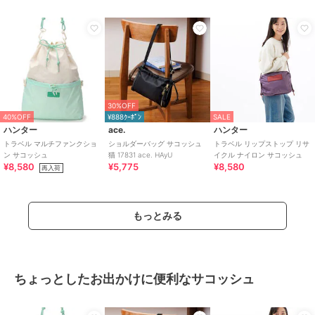
30%OFF
40%OFF
¥888ｸｰﾎﾟﾝ
SALE
ハンター
ace.
ハンター
トラベル マルチファンクショ
ショルダーバッグ サコッシュ
トラベル リップストップ リサ
ン サコッシュ
猫 17831 ace. HAyU
イクル ナイロン サコッシュ
¥8,580
¥5,775
¥8,580
再入荷
もっとみる
ちょっとしたお出かけに便利なサコッシュ