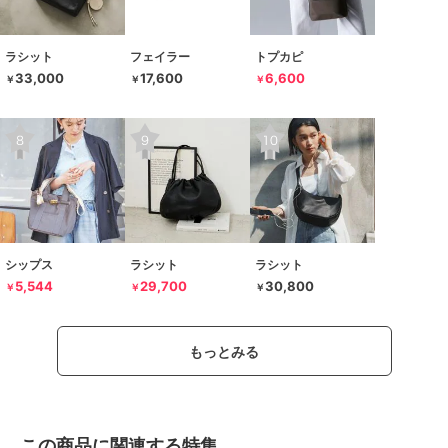
ラシット
フェイラー
トプカピ
33,000
17,600
6,600
￥
￥
￥
シップス
ラシット
ラシット
5,544
29,700
30,800
￥
￥
￥
もっとみる
この商品に関連する特集