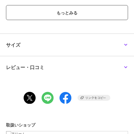
落ち着いたネイビーとブルーの配色が上品で、年齢や性別を問わず
様々な人のコーディネートにマッチするアイテムに仕上げました。
親子でリンクコーデや、家族でのお揃いコーデにもピッタリ！
お子様が持っても可愛いアイテムです
ハロウィンやプレゼント・ギフトにもおすすめ！
※モデル着用画像は、光の当たり具合で色味が違って見える場合がご
ざいます。
サイズ
※お使いのモニター環境によって商品の色味が違って見える場合がご
ざいます。
レビュー・口コミ
ブランド
アリーム
ショップ
アリーム
商品カテゴリ
バッグ
／
ショルダーバッグ・メ
ッセンジャーバッグ
性別タイプ
レディース
バッグ
／
ショルダーバッグ・メ
ッセンジャーバッグ
取扱いショップ
カラー
ブルー