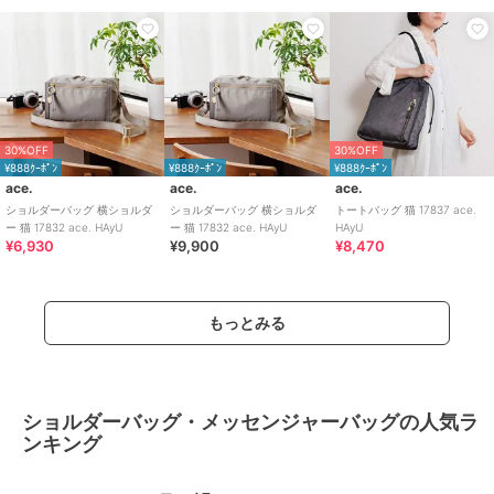
30%OFF
30%OFF
¥888ｸｰﾎﾟﾝ
¥888ｸｰﾎﾟﾝ
¥888ｸｰﾎﾟﾝ
ace.
ace.
ace.
ショルダーバッグ 横ショルダ
ショルダーバッグ 横ショルダ
トートバッグ 猫 17837 ace.
ー 猫 17832 ace. HAyU
ー 猫 17832 ace. HAyU
HAyU
¥6,930
¥9,900
¥8,470
もっとみる
ショルダーバッグ・メッセンジャーバッグの人気ラ
ンキング