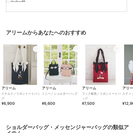
サイズ
Ｆ
素材
本体 合成皮革 TPU 裏生地 ﾎ゜ﾘｴｽ
ﾃﾙ
商品のお取り扱い方法
アリームからあなたへのおすすめ
原産国
中国
アリーム
アリーム
アリーム
アリ
ドナルド／リボントートバッ
ミニー／ショルダーバッグ
フック船長／リボントートバ
スティ
グ
ッグ
¥6,900
¥6,600
¥7,500
¥12,
ショルダーバッグ・メッセンジャーバッグの類似ア