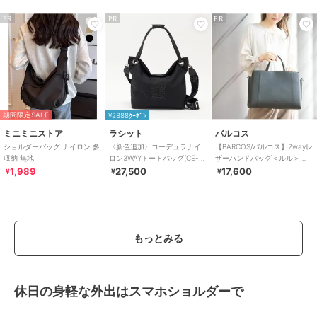
PR
PR
PR
期間限定SALE
¥2888ｸｰﾎﾟﾝ
ミニミニストア
ラシット
バルコス
ショルダーバッグ ナイロン 多
〈新色追加〉コーデュラナイ
【BARCOS/バルコス】2wayレ
収納 無地
ロン3WAYトートバッグ(CE-
ザーハンドバッグ＜ルル＞
1662)
（大サイズ）
1,989
27,500
17,600
¥
¥
¥
もっとみる
休日の身軽な外出はスマホショルダーで