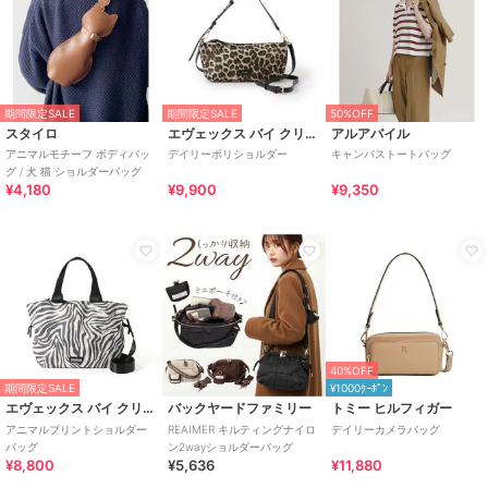
期間限定SALE
期間限定SALE
50%OFF
スタイロ
エヴェックス バイ クリツィア
アルアバイル
アニマルモチーフ ボディバッ
デイリーポリショルダー
キャンバストートバッグ
グ / 犬 猫 ショルダーバッグ
¥4,180
¥9,900
¥9,350
40%OFF
期間限定SALE
¥1000ｸｰﾎﾟﾝ
エヴェックス バイ クリツィア
バックヤードファミリー
トミー ヒルフィガー
アニマルプリントショルダー
REAIMER キルティングナイロ
デイリーカメラバッグ
バッグ
ン2wayショルダーバッグ
¥8,800
¥5,636
¥11,880