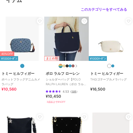
イテム
このカテゴリーをすべてみる
40%OFF
まとめ割
¥1000ｸｰﾎﾟﾝ
¥1000ｸｰﾎﾟﾝ
トミー ヒルフィガー
ポロ ラルフ ローレン
トミー ヒルフィガー
ポペットフラッグデニムカメ
ショルダーバッグ【POLO
THロゴテープカメラバッグ
ラバッグ
RALPH LAUREN（ポロ ラルフ
¥10,560
¥16,500
ローレン）】
4.53
（
15件
）
¥10,450
3点以上で8%OFF