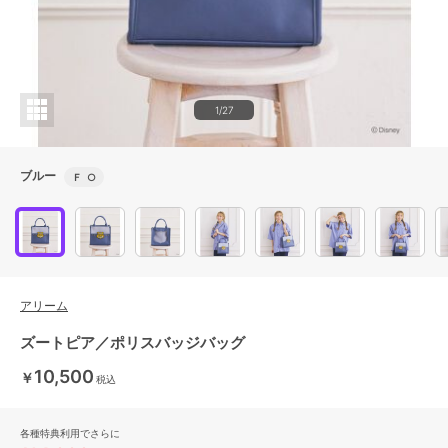
1/27
ブルー
Ｆ
○
アリーム
ズートピア／ポリスバッジバッグ
10,500
￥
税込
各種特典利用でさらに