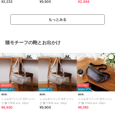
¥2,233
¥9,900
¥2,464
ョルダー スマホポーチ ブラッ
スマホショルダーバッグ
ク 黒
もっとみる
猫モチーフの鞄とお出かけ
30%OFF
30%OFF
¥888ｸｰﾎﾟﾝ
¥888ｸｰﾎﾟﾝ
¥888ｸｰﾎﾟﾝ
ace.
ace.
ace.
ショルダーバッグ ボディバッ
ショルダーバッグ ボディバッ
ショルダーバッグ ボディバッ
グ 猫 17835 ace. HAyU
グ 猫 17835 ace. HAyU
グ 猫 17834 ace. HAyU
¥6,930
¥9,900
¥6,160