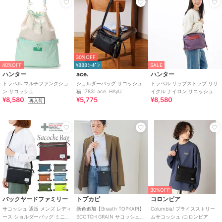
30%OFF
40%OFF
¥888ｸｰﾎﾟﾝ
SALE
ハンター
ace.
ハンター
トラベル マルチファンクショ
ショルダーバッグ サコッシュ
トラベル リップストップ リサ
ン サコッシュ
猫 17831 ace. HAyU
イクル ナイロン サコッシュ
¥8,580
¥5,775
¥8,580
再入荷
30%OFF
バックヤードファミリー
トプカピ
コロンビア
サコッシュ 通販 メンズ レディ
新色追加【Breath TOPKAPI】
Columbia/ プライスストリー
ース ショルダーバッグ ミニシ
SCOTCH GRAIN サコッシュ
ムサコッシュ /コロンビア