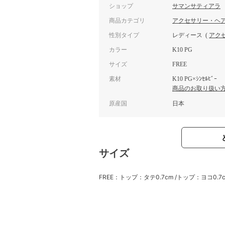
ショップ
サマンサティアラ
商品カテゴリ
アクセサリー・ヘ
性別タイプ
レディース
(
アク
カラー
K10 PG
サイズ
FREE
素材
K10 PG×ｼﾝｾﾙﾋﾞｰ
商品のお取り扱い
原産国
日本
サイズ
FREE：トップ：タテ0.7cm /トップ：ヨコ0.7c