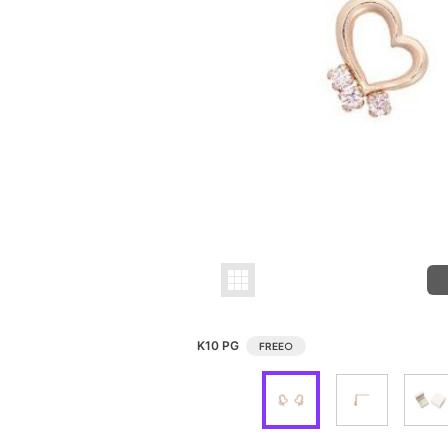
K10 PG
FREE
○