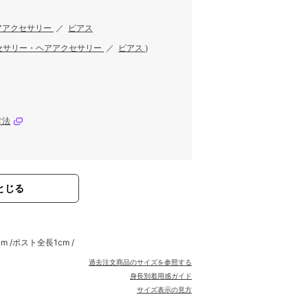
アアクセサリー
／
ピアス
セサリー・ヘアアクセサリー
／
ピアス
)
方法
とじる
m /ポスト全長1cm /
過去注文商品のサイズを参照する
身長別着用感ガイド
サイズ表示の見方