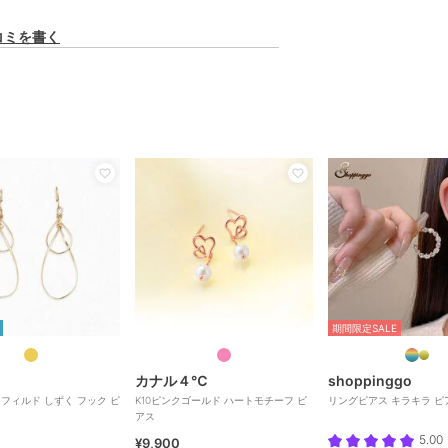
コミを書く
期間限定SALE
カナル４℃
shoppinggo
ドフィルド しずく フック ピ
K10ピンクゴールド ハートモチーフ ピ
リングピアス キラキラ ピ
アス
5.00
¥9,900