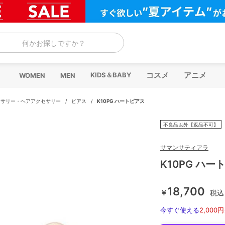
何かお探しですか？
コスメ
アニメ
KIDS＆BABY
WOMEN
MEN
セサリー・ヘアアクセサリー
/
ピアス
/
K10PG ハートピアス
不良品以外【返品不可】
サマンサティアラ
K10PG ハー
18,700
￥
税込
今すぐ使える
2,000円