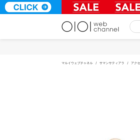
コ
ン
テ
ン
ツ
へ
ス
キ
ッ
プ
マルイウェブチャネル
/
サマンサティアラ
/
アク