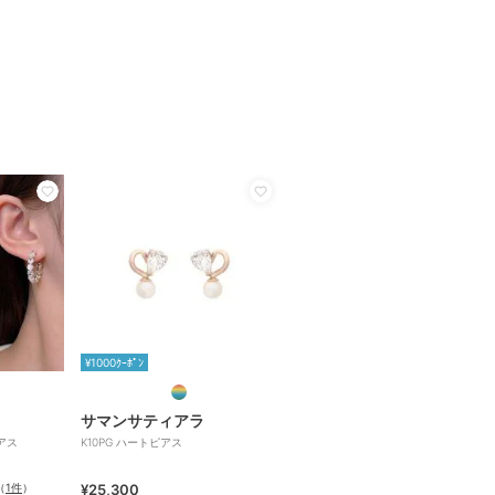
¥1000ｸｰﾎﾟﾝ
サマンサティアラ
アス
K10PG ハートピアス
（
1件
）
¥25,300