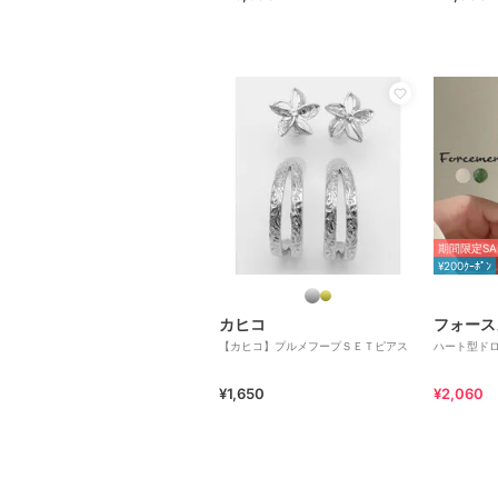
期間限定SA
¥200ｸｰﾎﾟﾝ
カヒコ
フォース
【カヒコ】プルメフープＳＥＴピアス
ハート型ド
¥1,650
¥2,060