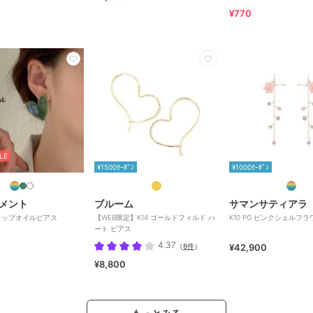
¥770
LE
¥1500ｸｰﾎﾟﾝ
¥1000ｸｰﾎﾟﾝ
メント
ブルーム
サマンサティアラ
ロップオイルピアス
【WEB限定】K14 ゴールドフィルド ハ
K10 PG ピンクシェルフ
ート ピアス
4.37
（
8件
）
¥42,900
¥8,800