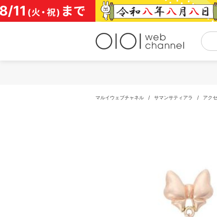
コ
ン
テ
ン
ツ
へ
ス
キ
ッ
プ
マルイウェブチャネル
/
サマンサティアラ
/
アク