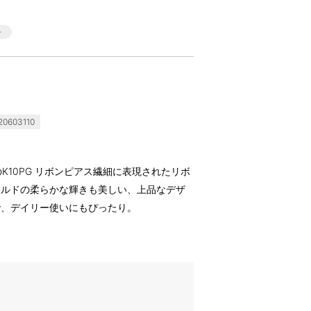
0603110
アラ)のK10PG リボンピアス繊細に表現されたリボ
ールドの柔らかな輝きも美しい、上品なデザ
で、デイリー使いにもぴったり。
す