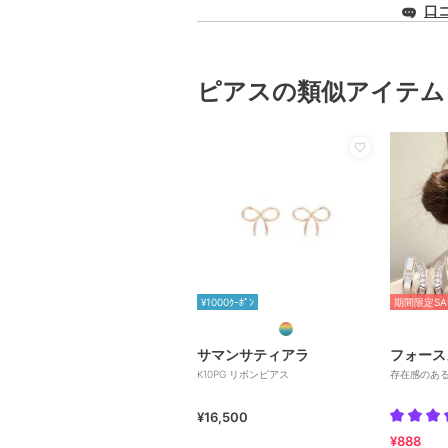
口
ピアスの類似アイテム
¥1000ｸｰﾎﾟﾝ
期間限定SA
サマンサティアラ
フォース
K10PG リボンピアス
存在感のあ
¥16,500
¥888