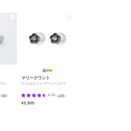
マリークワント
ピアス
ラメエポビジューデイジー ピアス
4.50
（
6件
）
（
24件
）
¥3,300