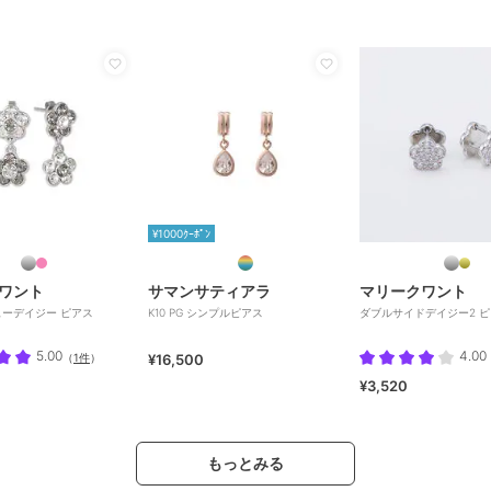
¥1000ｸｰﾎﾟﾝ
ワント
サマンサティアラ
マリークワント
ーデイジー ピアス
K10 PG シンプルピアス
ダブルサイドデイジー2 
5.00
4.00
（
1件
）
¥16,500
¥3,520
もっとみる