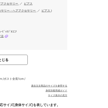
アアクセサリー
／
ピアス
セサリー・ヘアアクセサリー
／
ピアス
)
ｭｰﾋﾞｯｸｼﾞﾙｺﾆｱ
方法
とじる
m /ポスト全長1cm /
過去注文商品のサイズを参照する
身長別着用感ガイド
サイズ表示の見方
対応サイズ[身体サイズ]を表しています。