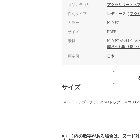
商品カテゴリ
アクセサリー・ヘ
性別タイプ
レディース
(
アク
カラー
K10 PG
サイズ
FREE
素材
K10 PG×ｼﾝｾﾙﾋﾞｰ×ｷ
商品のお取り扱い
原産国
日本
サイズ
FREE：トップ：タテ1.8cm /トップ：ヨコ0.6c
※ ( )内の数字がある場合は、ヌード