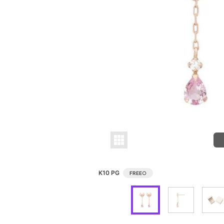
K10 PG
FREE
○