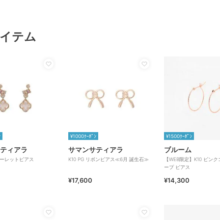
イテム
ﾝ
¥1000ｸｰﾎﾟﾝ
¥1500ｸｰﾎﾟﾝ
ティアラ
サマンサティアラ
ブルーム
フルーレットピアス
K10 PG リボンピアス≪6月 誕生石≫
【WEB限定】K10 ピン
ープ ピアス
¥17,600
¥14,300