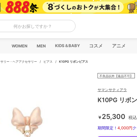
何かお探しですか？
コスメ
アニメ
KIDS＆BABY
WOMEN
MEN
セサリー・ヘアアクセサリー
/
ピアス
/
K10PG リボンピアス
不良品以外【返品不可】
サマンサティアラ
K10PG リボ
25,300
￥
税込
期間限定！
4,000円
ク