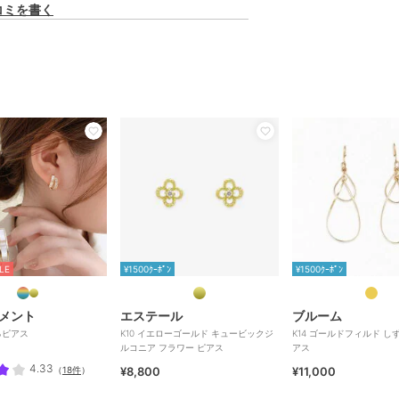
コミを書く
LE
¥1500ｸｰﾎﾟﾝ
¥1500ｸｰﾎﾟﾝ
メント
エステール
ブルーム
るピアス
K10 イエローゴールド キュービックジ
K14 ゴールドフィルド し
ルコニア フラワー ピアス
アス
4.33
（
18件
）
¥8,800
¥11,000