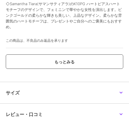
◇Samantha Tiara(サマンサティアラ)のK10PG ハートピアスハート
モチーフのデザインで、フェミニンで華やかな女性を演出します。ピ
ンクゴールドの柔らかな輝きも美しい、上品なデザイン。柔らかな雰
囲気のハートモチーフは、プレゼントやご自分へのご褒美にもおすす
め。
この商品は、不良品のみ返品を承ります
ブランド
サマンサティアラ
ショップ
サマンサティアラ
商品カテゴリ
アクセサリー・ヘアアクセサリー
／
ピアス
性別タイプ
レディース
サイズ
アクセサリー・ヘアアクセサリー
／
ピアス
カラー
K10 PG
レビュー・口コミ
サイズ
FREE
素材
K10 PG×ｼﾝｾﾙﾋﾞｰ×ｷｭｰﾋﾞｯｸｼﾞﾙｺﾆｱ