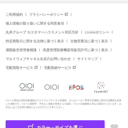
ご利用規約
プライバシーポリシー
個人情報の取り扱いに関する同意条項
丸井グループ カスタマーハラスメント対応方針
cookieポリシー
特定商取引に関する法律に基づく表示
古物営業法に基づく表示
酒類販売管理者標識
高度管理医療機器等販売許可に基づく表示
マルイウェブチャネル出店のお問い合わせ
サイトマップ
宅配買取サービス
宅配収納サービス
※セール商品の比較対象価格はマルイウェブチャネル旧価格、またはメーカー希望小売価格に現在の消費税を加算
した価格です。※セール期間中、予告なく価格が変更となる場合・マルイ店舗価格と異なる場合がございます。お
支払いはご注文時の価格となりますのでご了承ください。
カラー・サイズを選ぶ
Copyright All Rights Reserved. MARUI Co., Ltd