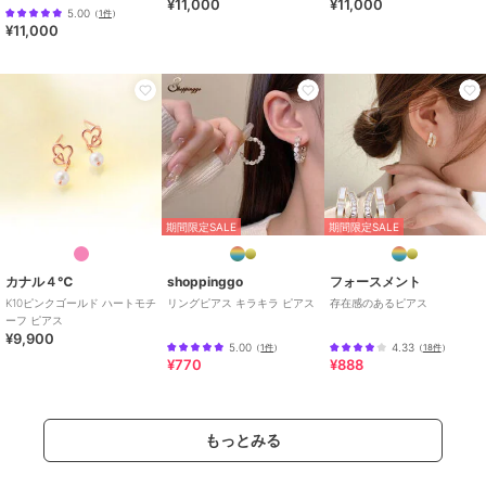
¥11,000
¥11,000
5.00
（
1件
）
¥11,000
期間限定SALE
期間限定SALE
カナル４℃
shoppinggo
フォースメント
K10ピンクゴールド ハートモチ
リングピアス キラキラ ピアス
存在感のあるピアス
ーフ ピアス
¥9,900
5.00
4.33
（
1件
）
（
18件
）
¥770
¥888
もっとみる