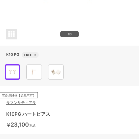
1/3
K10 PG
FREE
○
不良品以外【返品不可】
サマンサティアラ
K10PG ハートピアス
23,100
￥
税込