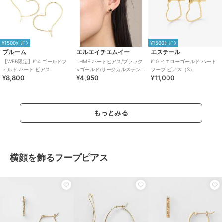
¥1500ｸｰﾎﾟﾝ
¥1500ｸｰﾎﾟﾝ
ブルーム
エルエイチエムイー
エステール
【WEB限定】K14 ゴールドフ
LHME ハートピアス/ブラック
K10 イエローゴールド ハート
ィルド ハート ピアス
×ゴールド/サージカルステン
フープ ピアス（S）
¥8,800
¥4,950
¥11,000
レス 金属アレルギー対応
もっとみる
横顔を飾るフープピアス