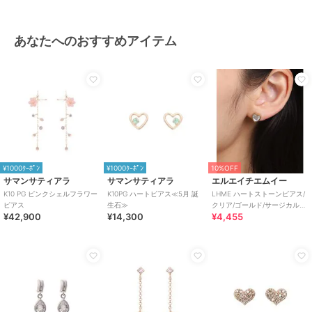
あなたへのおすすめアイテム
¥1000ｸｰﾎﾟﾝ
¥1000ｸｰﾎﾟﾝ
10%OFF
サマンサティアラ
サマンサティアラ
エルエイチエムイー
K10 PG ピンクシェルフラワー
K10PG ハートピアス≪5月 誕
LHME ハートストーンピアス/
ピアス
生石≫
クリア/ゴールド/サージカルス
¥42,900
¥14,300
¥4,455
テンレス 金属アレルギー対応