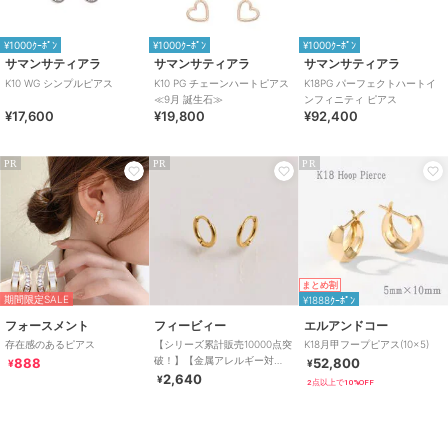
¥1000ｸｰﾎﾟﾝ
¥1000ｸｰﾎﾟﾝ
¥1000ｸｰﾎﾟﾝ
サマンサティアラ
サマンサティアラ
サマンサティアラ
K10 WG シンプルピアス
K10 PG チェーンハートピアス
K18PG パーフェクトハートイ
≪9月 誕生石≫
ンフィニティ ピアス
¥17,600
¥19,800
¥92,400
PR
PR
PR
まとめ割
期間限定SALE
¥1888ｸｰﾎﾟﾝ
フォースメント
フィービィー
エルアンドコー
存在感のあるピアス
【シリーズ累計販売10000点突
K18月甲フープピアス(10×5)
破！】【金属アレルギー対
888
52,800
¥
¥
応】ミニフープピアス サー
2,640
¥
2点以上で10%OFF
ジカルステンレス