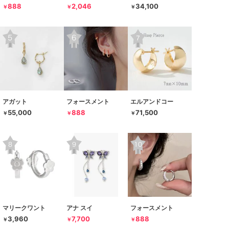
888
2,046
34,100
￥
￥
￥
アガット
フォースメント
エルアンドコー
55,000
888
71,500
￥
￥
￥
マリークワント
アナ スイ
フォースメント
3,960
7,700
888
￥
￥
￥