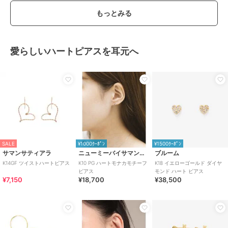
もっとみる
愛らしいハートピアスを耳元へ
SALE
¥1000ｸｰﾎﾟﾝ
¥1500ｸｰﾎﾟﾝ
サマンサティアラ
ニューミーバイサマンサタバサ
ブルーム
K14GF ツイストハートピアス
K10 PG ハートモナカモチーフ
K18 イエローゴールド ダイヤ
ピアス
モンド ハート ピアス
¥7,150
¥18,700
¥38,500