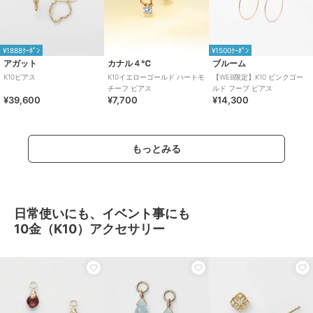
¥1888ｸｰﾎﾟﾝ
¥1500ｸｰﾎﾟﾝ
アガット
カナル４℃
ブルーム
K10ピアス
K10イエローゴールド ハートモ
【WEB限定】K10 ピンクゴー
チーフ ピアス
ルド フープ ピアス
¥39,600
¥7,700
¥14,300
もっとみる
日常使いにも、イベント事にも
10金（K10）アクセサリー