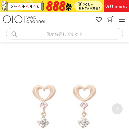
コ
ン
テ
ン
ツ
へ
何かお探しですか？
ス
キ
ッ
プ