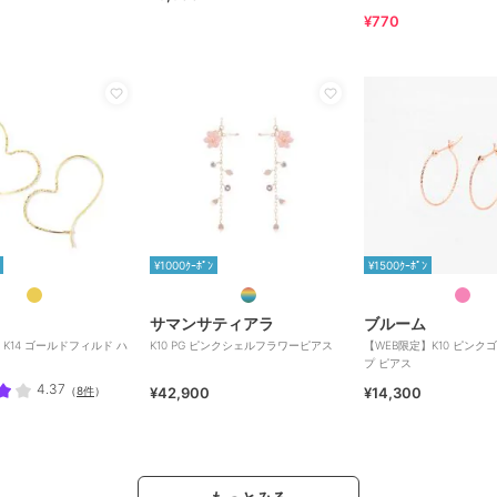
¥770
¥1000ｸｰﾎﾟﾝ
¥1500ｸｰﾎﾟﾝ
サマンサティアラ
ブルーム
K14 ゴールドフィルド ハ
K10 PG ピンクシェルフラワーピアス
【WEB限定】K10 ピンク
プ ピアス
4.37
（
8件
）
¥42,900
¥14,300