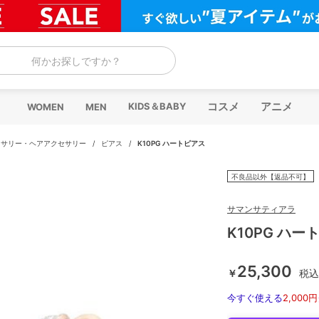
何かお探しですか？
コスメ
アニメ
KIDS＆BABY
WOMEN
MEN
セサリー・ヘアアクセサリー
/
ピアス
/
K10PG ハートピアス
不良品以外【返品不可】
サマンサティアラ
K10PG ハー
25,300
￥
税込
今すぐ使える
2,000円