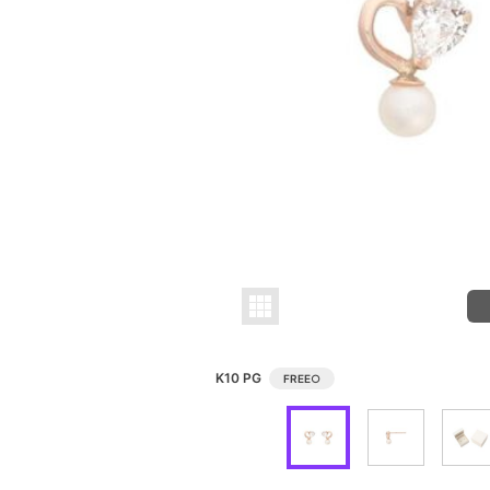
K10 PG
FREE
○