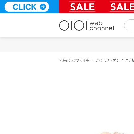
コ
ン
テ
ン
ツ
へ
ス
キ
ッ
プ
マルイウェブチャネル
/
サマンサティアラ
/
アク