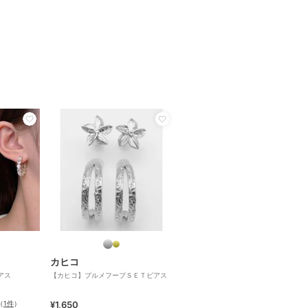
カヒコ
アス
【カヒコ】プルメフープＳＥＴピアス
（
1件
）
¥1,650