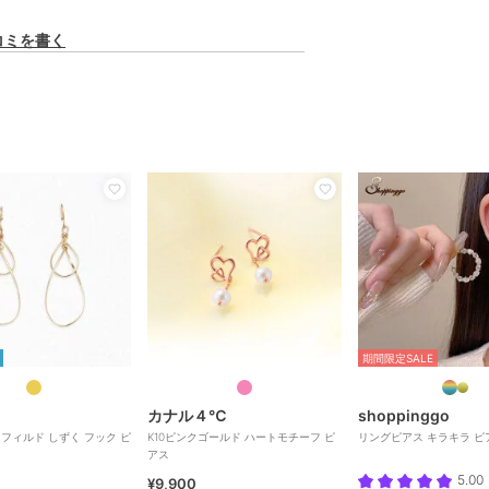
コミを書く
期間限定SALE
カナル４℃
shoppinggo
ドフィルド しずく フック ピ
K10ピンクゴールド ハートモチーフ ピ
リングピアス キラキラ ピ
アス
5.00
¥9,900