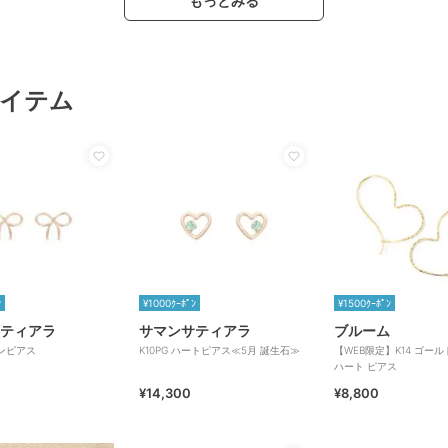
もっとみる
イテム
ﾝ
¥1000ｸｰﾎﾟﾝ
¥1500ｸｰﾎﾟﾝ
ティアラ
サマンサティアラ
ブルーム
ボンピアス
K10PG ハートピアス≪5月 誕生石≫
【WEB限定】K14 ゴー
ハート ピアス
¥14,300
¥8,800