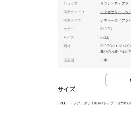
ショップ
サマンサティアラ
商品カテゴリ
アクセサリー・ヘ
性別タイプ
レディース
(
アク
カラー
K10 PG
サイズ
FREE
素材
K10 PG×ｷｭｰﾋﾞｯｸｼ
商品のお取り扱い
原産国
日本
サイズ
FREE：トップ：タテ0.8cm /トップ：ヨコ0.6c