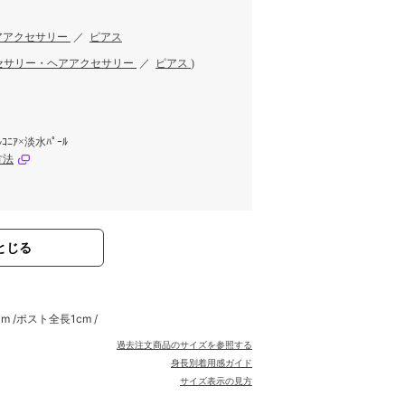
アアクセサリー
／
ピアス
セサリー・ヘアアクセサリー
／
ピアス
)
ﾞﾙｺﾆｱ×淡水ﾊﾟｰﾙ
方法
とじる
m /ポスト全長1cm /
過去注文商品のサイズを参照する
身長別着用感ガイド
サイズ表示の見方