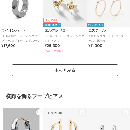
まとめ割
¥1888ｸｰﾎﾟﾝ
¥1500ｸｰﾎﾟﾝ
ライオンハート
エルアンドコー
エステール
LH for Gift カッティングフー
K10ホースカラーストーンスタ
K10 ピンクゴールド フープ ピ
プピアス/ダイヤモンド/ブラッ
ッドピアス
アス（15mm）
¥17,600
¥25,300
¥11,000
ク/シルバー925
2点以上で10%OFF
もっとみる
横顔を飾るフープピアス