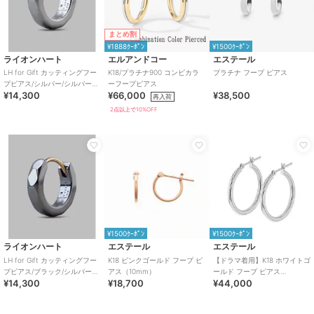
まとめ割
¥1888ｸｰﾎﾟﾝ
¥1500ｸｰﾎﾟﾝ
ライオンハート
エルアンドコー
エステール
LH for Gift カッティングフー
K18/プラチナ900 コンビカラ
プラチナ フープ ピアス
プピアス/シルバー/シルバー
ーフープピアス
¥14,300
¥66,000
¥38,500
925
再入荷
2点以上で10%OFF
¥1500ｸｰﾎﾟﾝ
¥1500ｸｰﾎﾟﾝ
ライオンハート
エステール
エステール
LH for Gift カッティングフー
K18 ピンクゴールド フープ ピ
【ドラマ着用】K18 ホワイトゴ
プピアス/ブラック/シルバー
アス（10mm）
ールド フープ ピアス
¥14,300
¥18,700
¥44,000
925
（20mm）