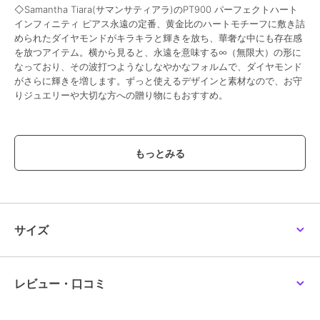
◇Samantha Tiara(サマンサティアラ)のPT900 パーフェクトハート
インフィニティ ピアス永遠の定番、黄金比のハートモチーフに敷き詰
められたダイヤモンドがキラキラと輝きを放ち、華奢な中にも存在感
を放つアイテム。横から見ると、永遠を意味する∞（無限大）の形に
なっており、その波打つようなしなやかなフォルムで、ダイヤモンド
がさらに輝きを増します。ずっと使えるデザインと素材なので、お守
りジュエリーや大切な方への贈り物にもおすすめ。
この商品は、不良品のみ返品を承ります
ブランド
サマンサティアラ
ショップ
サマンサティアラ
商品カテゴリ
アクセサリー・ヘアアクセサリー
／
ピアス
サイズ
性別タイプ
レディース
アクセサリー・ヘアアクセサリー
／
ピアス
レビュー・口コミ
カラー
PLATINUM900
サイズ
FREE