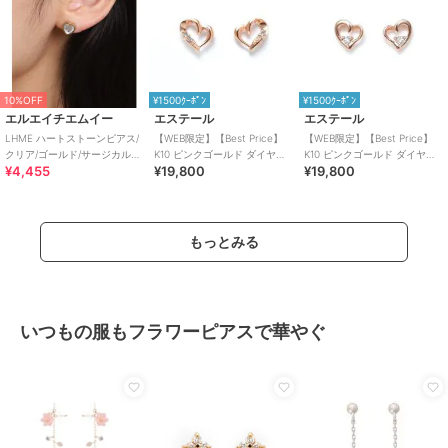
10%OFF
¥1500ｸｰﾎﾟﾝ
¥1500ｸｰﾎﾟﾝ
エルエイチエムイー
エステール
エステール
LHME ハートストーンピアス/
【WEB限定】【Best Price】
【WEB限定】【Best Price】
クリア/ゴールド/サージカルス
K10 ピンクゴールド ダイヤモ
K10 ピンクゴールド ダイヤモ
¥4,455
¥19,800
¥19,800
テンレス 金属アレルギー対応
ンド ハート ピアス
ンド ハート ピアス
もっとみる
いつもの服もフラワーピアスで華やぐ