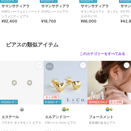
¥1000ｸｰﾎﾟﾝ
¥1000ｸｰﾎﾟﾝ
¥1000ｸｰﾎﾟﾝ
¥1000ｸ
サマンサティアラ
サマンサティアラ
サマンサティアラ
サマ
K18PG パーフェクトハートイ
K10PG ハートピアス
サマンサユリアス ネックレ
K10 
ンフィニティ ピアス
ス(小サイズ)
ピアス
¥92,400
¥18,700
¥66,000
¥42,
ピアスの類似アイテム
このカテゴリーをすべてみる
まとめ割
期間限定SALE
まとめ割
¥1500ｸｰﾎﾟﾝ
¥1888ｸｰﾎﾟﾝ
エステール
エルアンドコー
フォースメント
プラチナ ダイヤモンド ピアス
K18ハート 5mm ピアス
存在感のあるピアス