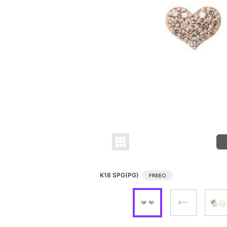
K18 SPG(PG)
FREE
○