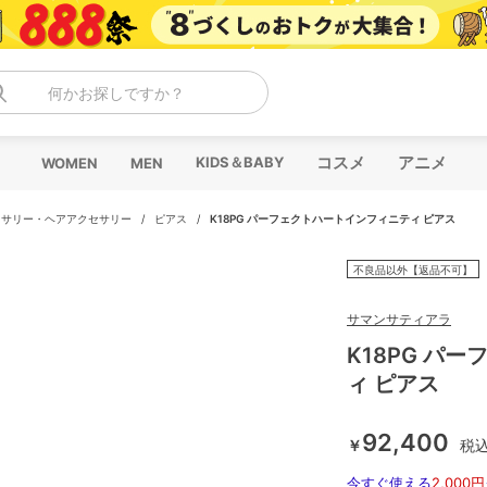
何かお探しですか？
コスメ
アニメ
KIDS＆BABY
WOMEN
MEN
セサリー・ヘアアクセサリー
/
ピアス
/
K18PG パーフェクトハートインフィニティ ピアス
不良品以外【返品不可】
サマンサティアラ
K18PG パ
ィ ピアス
92,400
￥
税
今すぐ使える
2,000円