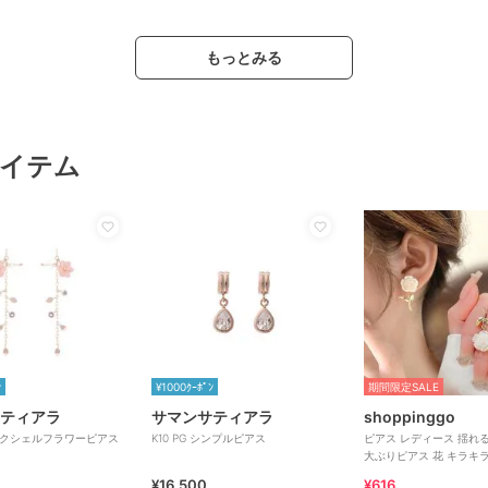
もっとみる
イテム
ﾝ
¥1000ｸｰﾎﾟﾝ
期間限定SALE
ティアラ
サマンサティアラ
shoppinggo
 ピンクシェルフラワーピアス
K10 PG シンプルピアス
ピアス レディース 揺れる イヤリング
大ぶりピアス 花 キラキ
リー
¥16,500
¥616