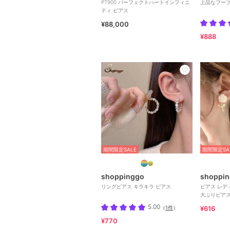
PT900 パーフェクトハートインフィニ
上品なフー
ティ ピアス
¥88,000
¥888
期間限定SALE
期間限定SA
shoppinggo
shoppi
リングピアス キラキラ ピアス
ピアス レディース 揺れ
大ぶりピアス
リー
5.00
（
1件
）
¥616
¥770