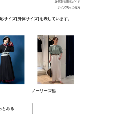
身長別着用感ガイド
サイズ表示の見方
対応サイズ[身体サイズ]を表しています。
ノーリーズ他
っとみる