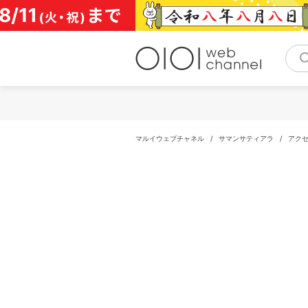
コ
ン
テ
ン
ツ
へ
ス
キ
ッ
プ
マルイウェブチャネル
/
サマンサティアラ
/
アク