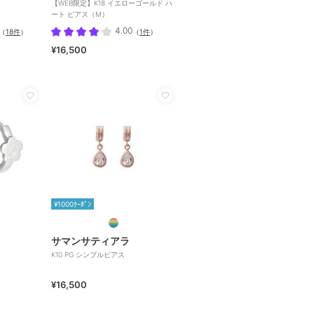
【WEB限定】K18 イエローゴールド ハ
ート ピアス（M）
4.00
（
18件
）
（
1件
）
¥16,500
¥1000ｸｰﾎﾟﾝ
サマンサティアラ
K10 PG シンプルピアス
¥16,500