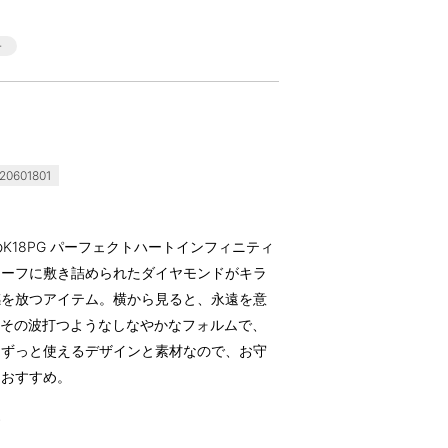
0601801
アラ)のK18PG パーフェクトハートインフィニティ
チーフに敷き詰められたダイヤモンドがキラ
感を放つアイテム。横から見ると、永遠を意
、その波打つようなしなやかなフォルムで、
。ずっと使えるデザインと素材なので、お守
もおすすめ。
す