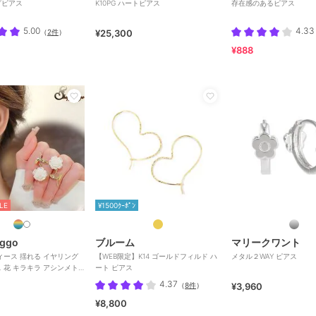
プピアス
K10PG ハートピアス
存在感のあるピアス
5.00
4.33
（
2件
）
¥25,300
¥888
LE
¥1500ｸｰﾎﾟﾝ
nggo
ブルーム
マリークワント
る イヤリング
【WEB限定】K14 ゴールドフィルド ハ
メタル２WAY ピアス
 花 キラキラ アシンメト
ート ピアス
4.37
（
8件
）
¥3,960
¥8,800