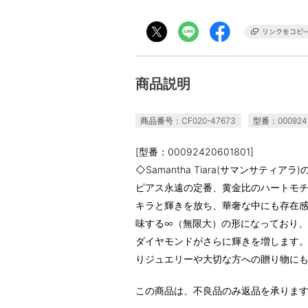
商品説明
商品番号：CF020-47673
型番：0009242
[型番：00092420601801]
◇Samantha Tiara(サマンサティ
ピアス永遠の定番、黄金比のハートモ
キラと輝きを放ち、華奢な中にも存在
味する∞（無限大）の形になっており
ダイヤモンドがさらに輝きを増します
りジュエリーや大切な方への贈り物に
この商品は、不良品のみ返品を承りま