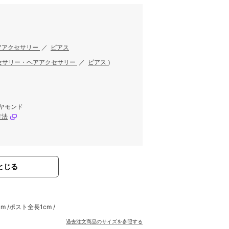
アアクセサリー
／
ピアス
セサリー・ヘアアクセサリー
／
ピアス
)
ダイヤモンド
方法
とじる
m /ポスト全長1cm /
過去注文商品のサイズを参照する