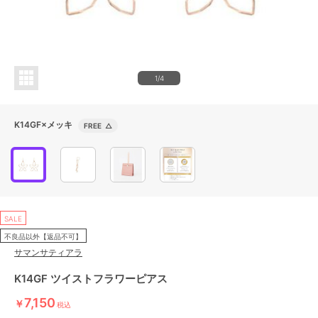
1/4
K14GF×メッキ
FREE
△
SALE
不良品以外【返品不可】
サマンサティアラ
K14GF ツイストフラワーピアス
7,150
￥
税込