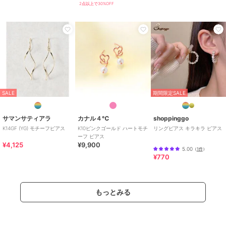
2点以上で30%OFF
SALE
期間限定SALE
サマンサティアラ
カナル４℃
shoppinggo
K14GF (YG) モチーフピアス
K10ピンクゴールド ハートモチ
リングピアス キラキラ ピアス
ーフ ピアス
¥4,125
¥9,900
5.00
（
1件
）
¥770
もっとみる