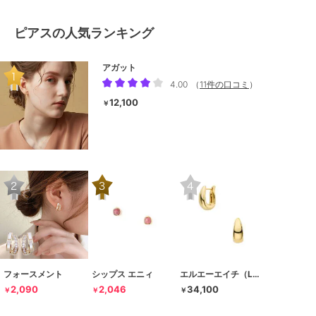
ピアスの人気ランキング
アガット
4.00
（
11件の口コミ
）
12,100
￥
フォースメント
シップス エニィ
エルエーエイチ（LAH）
2,090
2,046
34,100
￥
￥
￥