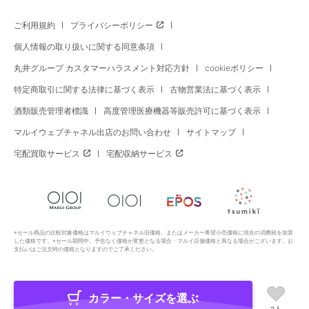
ご利用規約
プライバシーポリシー
個人情報の取り扱いに関する同意条項
丸井グループ カスタマーハラスメント対応方針
cookieポリシー
特定商取引に関する法律に基づく表示
古物営業法に基づく表示
酒類販売管理者標識
高度管理医療機器等販売許可に基づく表示
マルイウェブチャネル出店のお問い合わせ
サイトマップ
宅配買取サービス
宅配収納サービス
※セール商品の比較対象価格はマルイウェブチャネル旧価格、またはメーカー希望小売価格に現在の消費税を加算
した価格です。※セール期間中、予告なく価格が変更となる場合・マルイ店舗価格と異なる場合がございます。お
支払いはご注文時の価格となりますのでご了承ください。
カラー・サイズを選ぶ
Copyright All Rights Reserved. MARUI Co., Ltd
2人