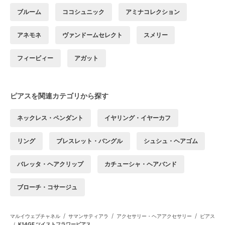
ブルーム
ココシュニック
アミナコレクション
アネモネ
ヴァンドームセレクト
スメリー
フィービィー
アガット
ピアスを関連カテゴリから探す
ネックレス・ペンダント
イヤリング・イヤーカフ
リング
ブレスレット・バングル
シュシュ・ヘアゴム
バレッタ・ヘアクリップ
カチューシャ・ヘアバンド
ブローチ・コサージュ
/
/
/
マルイウェブチャネル
サマンサティアラ
アクセサリー・ヘアアクセサリー
ピアス
/
K14GF ツイストフラワーピアス