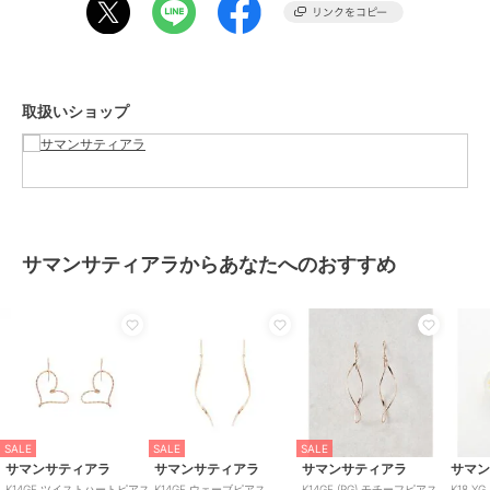
素材
K14GF×ﾒｯｷ
商品のお取り扱い方法
原産国
日本
取扱いショップ
サマンサティアラからあなたへのおすすめ
SALE
SALE
SALE
サマンサティアラ
サマンサティアラ
サマンサティアラ
サマ
K14GF ツイストハートピアス
K14GF ウェーブピアス
K14GF (PG) モチーフピアス
K18 