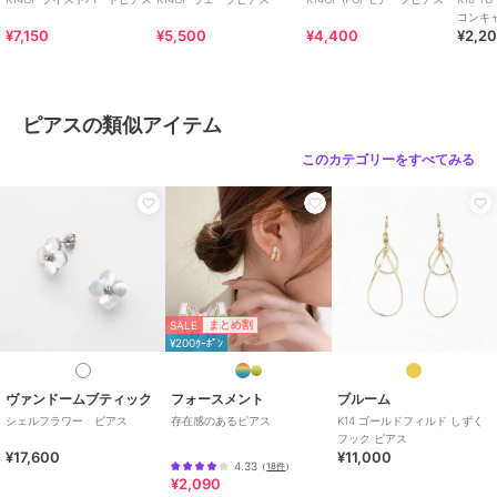
コンキ
¥7,150
¥5,500
¥4,400
¥2,2
ピアスの類似アイテム
このカテゴリーをすべてみる
SALE
まとめ割
¥200ｸｰﾎﾟﾝ
ヴァンドームブティック
フォースメント
ブルーム
シェルフラワー ピアス
存在感のあるピアス
K14 ゴールドフィルド しずく
フック ピアス
¥17,600
¥11,000
4.33
（
18件
）
¥2,090