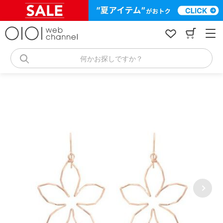
コ
ン
テ
ン
ツ
へ
何かお探しですか？
ス
キ
ッ
プ