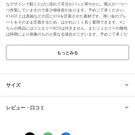
なデザインで動くたびに揺れて耳元がパッと華やかに。職人が一つ一
つ作製していますので多少個体差があります。予めご了承ください。
K14GFとは真鍮などの芯にK14を圧着させた素材です。厚い金のプレ
ートをそのまま圧着するため、はがれにくく長く愛用できます。※こ
ちらの商品にはジュエリーBOXは付きません。またジュエリーの梱包
は時期により画像のものと異なる場合がございます。予めご了承くだ
さいませ。
この商品は、不良品のみ返品を承ります
ブランド
サマンサティアラ
ショップ
サマンサティアラ
サイズ
商品カテゴリ
アクセサリー・ヘアアクセサリー
／
ピアス
性別タイプ
レディース
レビュー・口コミ
アクセサリー・ヘアアクセサリー
／
ピアス
カラー
K14GF×メッキ
サイズ
FREE