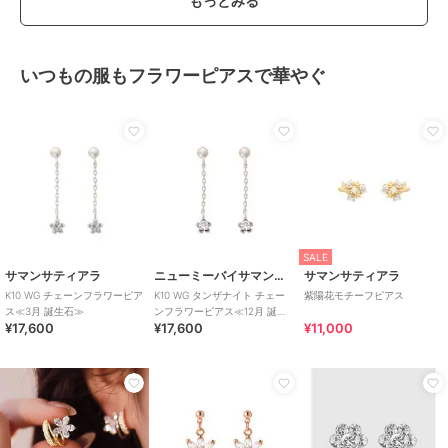
もっとみる
いつもの服もフラワーピアスで華やぐ
SALE
サマンサティアラ
ニューミーバイサマンサタバサ
サマンサティアラ
K10 WG チェーンフラワーピア
K10 WG タンザナイト チェー
紫陽花モチーフピアス
ス≪3月 誕生石≫
ンフラワーピアス≪12月 誕生
¥17,600
¥17,600
¥11,000
石≫