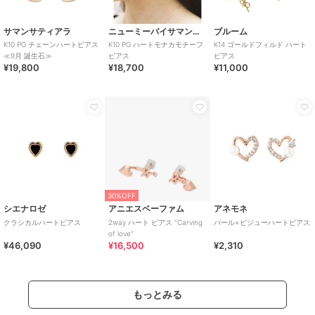
サマンサティアラ
ニューミーバイサマンサタバサ
ブルーム
K10 PG チェーンハートピアス
K10 PG ハートモナカモチーフ
K14 ゴールドフィルド ハート
≪9月 誕生石≫
ピアス
ピアス
¥19,800
¥18,700
¥11,000
30%OFF
シエナロゼ
アニエスベーファム
アネモネ
クラシカルハートピアス
2way ハート ピアス ”Carving
パール×ビジューハートピアス
of love”
¥46,090
¥16,500
¥2,310
もっとみる