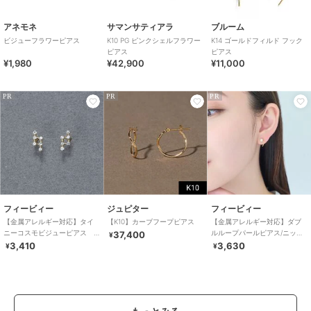
アネモネ
サマンサティアラ
ブルーム
ビジューフラワーピアス
K10 PG ピンクシェルフラワー
K14 ゴールドフィルド フック
ピアス
ピアス
¥1,980
¥42,900
¥11,000
PR
PR
PR
フィービィー
ジュピター
フィービィー
【金属アレルギー対応】タイ
【K10】カーブフープピアス
【金属アレルギー対応】ダブ
ニーコスモビジューピアス
ルループパールピアス/ニッケ
37,400
¥
小粒/小さい/小さめ/セカンドホ
ルフリー
3,410
3,630
¥
¥
ール