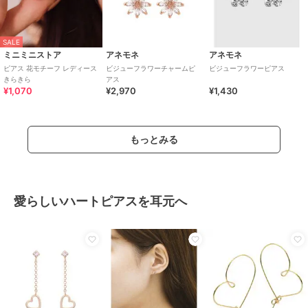
SALE
ミニミニストア
アネモネ
アネモネ
ピアス 花モチーフ レディース
ビジューフラワーチャームピ
ビジューフラワーピアス
きらきら
アス
¥1,070
¥2,970
¥1,430
もっとみる
愛らしいハートピアスを耳元へ