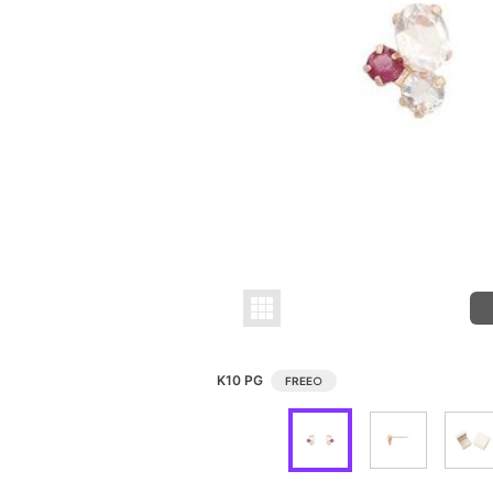
K10 PG
FREE
○