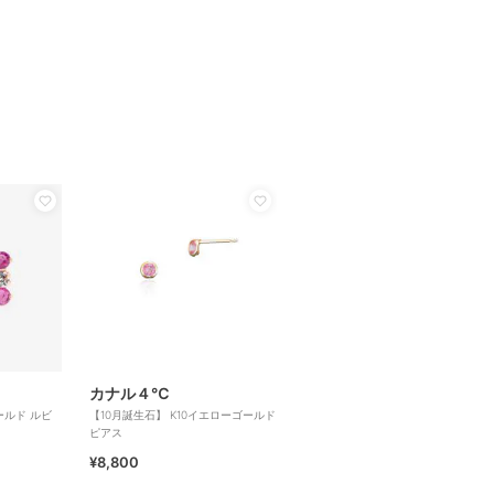
カナル４℃
ールド ルビ
【10月誕生石】 K10イエローゴールド
ピアス
¥8,800