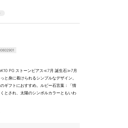
0602901
)のK10 PG ストーンピアス≪7月 誕生石≫7月
らっと身に着けられるシンプルなデザイン。
へのギフトにおすすめ。ルビー石言葉：「情
導くとされ、太陽のシンボルカラーともいわ
す