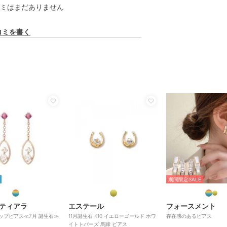
ミはまだありません
コミを書く
期間限定SALE
ティアラ
エステール
フォースメント
ドロップピアス≪7月 誕生石≫
11月誕生石 K10 イエローゴールド ホワ
存在感のあるピアス
イトトパーズ 馬蹄 ピアス