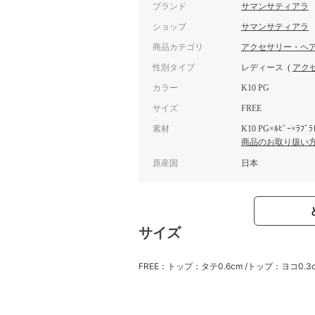
ブランド
サマンサティアラ
ショップ
サマンサティアラ
商品カテゴリ
アクセサリー・ヘ
性別タイプ
レディース
(
アク
カラー
K10 PG
サイズ
FREE
素材
K10 PG×ﾙﾋﾞｰ×ﾗﾌﾞﾗ
商品のお取り扱い
原産国
日本
サイズ
FREE：トップ：タテ0.6cm /トップ：ヨコ0.3c