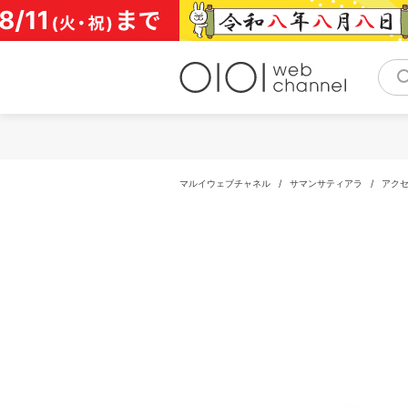
コ
ン
テ
ン
ツ
へ
ス
キ
ッ
プ
マルイウェブチャネル
/
サマンサティアラ
/
アク