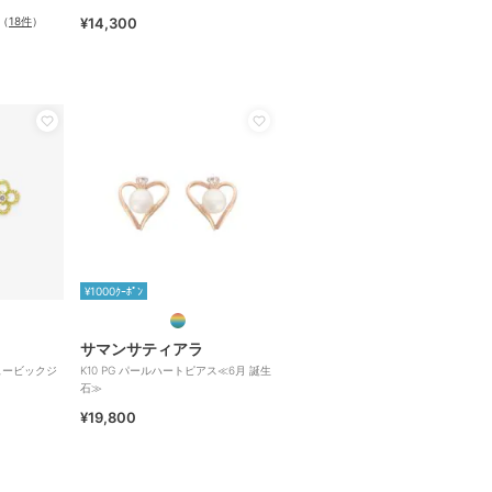
（
18件
）
¥14,300
¥1000ｸｰﾎﾟﾝ
サマンサティアラ
キュービックジ
K10 PG パールハートピアス≪6月 誕生
石≫
¥19,800