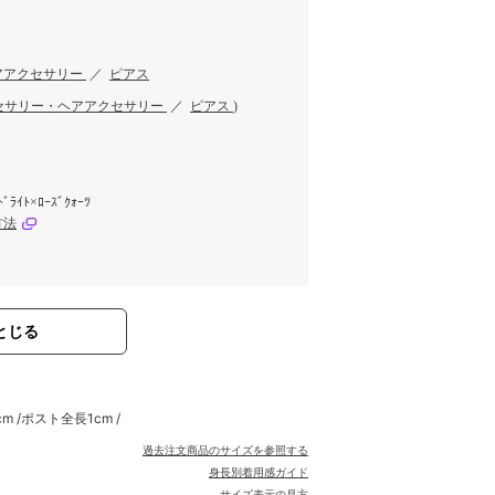
アアクセサリー
／
ピアス
セサリー・ヘアアクセサリー
／
ピアス
)
ﾄﾞﾗｲﾄ×ﾛｰｽﾞｸｫｰﾂ
方法
とじる
m /ポスト全長1cm /
過去注文商品のサイズを参照する
身長別着用感ガイド
サイズ表示の見方