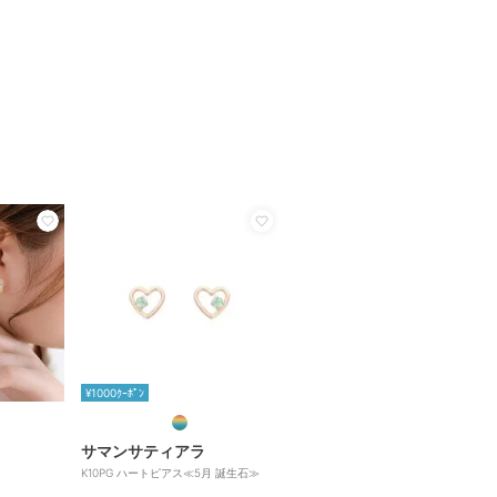
¥1000ｸｰﾎﾟﾝ
サマンサティアラ
K10PG ハートピアス≪5月 誕生石≫