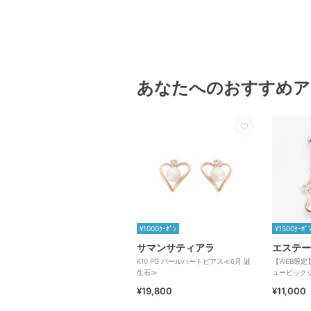
あなたへのおすすめア
¥1000ｸｰﾎﾟﾝ
¥1500ｸｰﾎﾟ
サマンサティアラ
エステー
K10 PG パールハートピアス≪6月 誕
【WEB限定
生石≫
ュービックジ
¥19,800
¥11,000