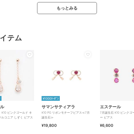
もっとみる
イテム
ﾝ
¥1000ｸｰﾎﾟﾝ
ル
サマンサティアラ
エステール
】K10 ピンクゴールド キ
K10 PG リボンモチーフピアス≪7月
7月誕生石 K10 ピンクゴ
ルコニア しずく ピアス
誕生石≫
ー ピアス
¥19,800
¥6,600