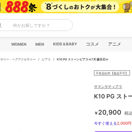
何かお探しですか？
コスメ
アニメ
KIDS＆BABY
WOMEN
MEN
セサリー・ヘアアクセサリー
/
ピアス
/
K10 PG ストーンピアス≪7月 誕生石≫
不良品以外【返品不可】
サマンサティアラ
K10 PG ス
20,900
￥
税
今すぐ使える
2,000円