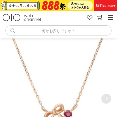
コ
ン
テ
ン
ツ
へ
何かお探しですか？
ス
キ
ッ
プ