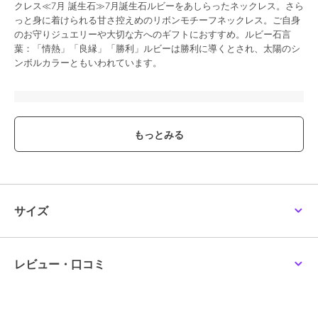
クレス≪7月 誕生石≫7月誕生石ルビーをあしらったネックレス。さら
っと身に着けられる甘さ控えめのリボンモチーフネックレス。ご自身
のお守りジュエリーや大切な方へのギフトにおすすめ。ルビー石言
葉：「情熱」「良縁」「勝利」ルビーは勝利に導くとされ、太陽のシ
ンボルカラーともいわれています。
ブランド
サマンサティアラ
ショップ
サマンサティアラ
商品カテゴリ
アクセサリー・ヘアアクセサリー
／
ネックレス・ペンダント
性別タイプ
レディース
アクセサリー・ヘアアクセサリー
サイズ
／
ネックレス・ペンダント
カラー
K10 PG
サイズ
40cm
レビュー・口コミ
素材
K10 PG×ﾙﾋﾞｰ
商品のお取り扱い方法