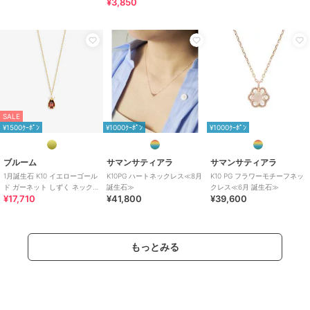
¥3,850
SALE
¥1500ｸｰﾎﾟﾝ
¥1000ｸｰﾎﾟﾝ
¥1000ｸｰﾎﾟﾝ
ブルーム
サマンサティアラ
サマンサティアラ
1月誕生石 K10 イエローゴール
K10PG ハートネックレス≪8月
K10 PG フラワーモチーフネッ
ド ガーネット しずく ネックレ
誕生石≫
クレス≪6月 誕生石≫
¥17,710
¥41,800
¥39,600
ス
もっとみる