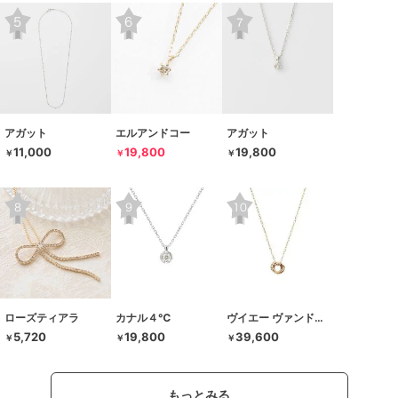
アガット
エルアンドコー
アガット
11,000
19,800
19,800
￥
￥
￥
ローズティアラ
カナル４℃
ヴイエー ヴァンドーム青山
5,720
19,800
39,600
￥
￥
￥
もっとみる