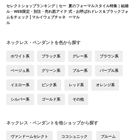
セレクトショップランキング｜セー
夏のフォーマルスタイル特集｜結婚
ル・WEB限定・別注・売れ筋アイテ
式・お呼ばれドレス＆ブラックフォ
ムをチェック | マルイウェブチャネ
ーマル
ル
ネックレス・ペンダントを色から探す
ホワイト系
ブラック系
グレー系
ブラウン系
ベージュ系
グリーン系
ブルー系
パープル系
イエロー系
ピンク系
レッド系
オレンジ系
シルバー系
ゴールド系
その他
ネックレス・ペンダントを他ショップから探す
ヴァンドームセレクト
ココシュニック
ブルーム