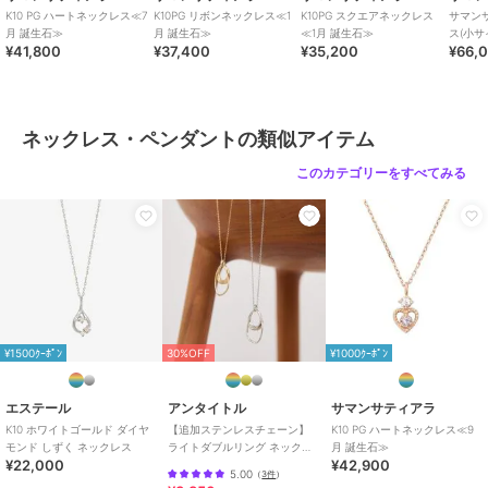
K10 PG ハートネックレス≪7
K10PG リボンネックレス≪1
K10PG スクエアネックレス
サマン
月 誕生石≫
月 誕生石≫
≪1月 誕生石≫
ス(小サ
¥41,800
¥37,400
¥35,200
¥66,
ネックレス・ペンダントの類似アイテム
このカテゴリーをすべてみる
¥1500ｸｰﾎﾟﾝ
30%OFF
¥1000ｸｰﾎﾟﾝ
エステール
アンタイトル
サマンサティアラ
K10 ホワイトゴールド ダイヤ
【追加ステンレスチェーン】
K10 PG ハートネックレス≪9
モンド しずく ネックレス
ライトダブルリング ネックレ
月 誕生石≫
¥22,000
¥42,900
ス
5.00
（
3件
）