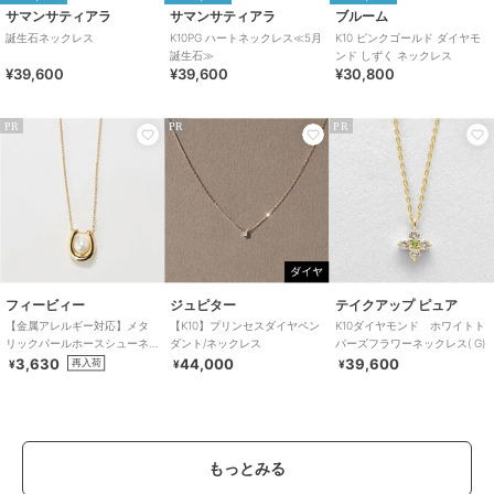
サマンサティアラ
サマンサティアラ
ブルーム
誕生石ネックレス
K10PG ハートネックレス≪5月
K10 ピンクゴールド ダイヤモ
誕生石≫
ンド しずく ネックレス
¥39,600
¥39,600
¥30,800
PR
PR
PR
フィービィー
ジュピター
テイクアップ ピュア
【金属アレルギー対応】メタ
【K10】プリンセスダイヤペン
K10ダイヤモンド ホワイトト
リックパールホースシューネ
ダント/ネックレス
パーズフラワーネックレス( G)
ックレス ゴールド ステン
3,630
44,000
39,600
再入荷
¥
¥
¥
レス/馬蹄/ギフト
もっとみる