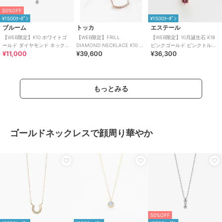
50%OFF
¥1500ｸｰﾎﾟﾝ
¥1500ｸｰﾎﾟﾝ
ブルーム
トッカ
エステール
【WEB限定】K10 ホワイトゴ
【WEB限定】FRILL
【WEB限定】10月誕生石 K18
ールド ダイヤモンド ネックレ
DIAMOND NECKLACE K10 ダ
ピンクゴールド ピンクトルマ
¥11,000
¥39,600
¥36,300
ス
イヤモンド ネックレス
リン ネックレス
もっとみる
ゴールドネックレスで顔周り華やか
50%OFF