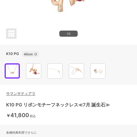
1/5
K10 PG
40cm
○
サマンサティアラ
K10 PG リボンモチーフネックレス≪7月 誕生石≫
41,800
￥
税込
各種特典利用でさらに