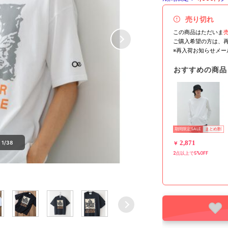
売り切れ
この商品はただいま
ご購入希望の方は、
※再入荷お知らせメ
おすすめの商品
期間限定SALE
まとめ割
2,871
1/38
￥
2点以上で5%OFF