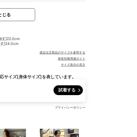
とじる
袖丈]22.0cm
袖丈]24.0cm
過去注文商品のサイズを参照する
身長別着用感ガイド
サイズ表示の見方
対応サイズ[身体サイズ]を表しています。
試着する
プライバシーポリシー