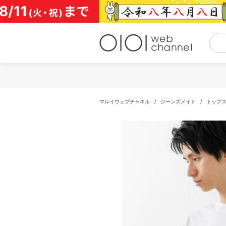
コ
ン
テ
ン
ツ
へ
ス
キ
ッ
プ
マルイウェブチャネル
/
ジーンズメイト
/
トップ