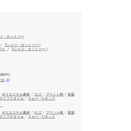
ャツ・カットソー
／
Tシャツ・カットソー
)
プス
／
Tシャツ・カットソー
)
ク
綿60%
方法
/
ポリエステル素材
/
ロゴ
/
プリント柄
/
前面
ライフスタイル
/
クルー・Uネック
ー
/
ポリエステル素材
/
ロゴ
/
プリント柄
/
前面
ライフスタイル
/
クルー・Uネック