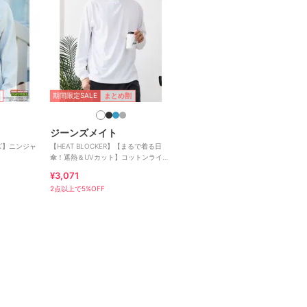
期間限定SALE
まとめ割
ジーンズメイト
ズ】ニンジャ
【HEAT BLOCKER】【まるで着る日
傘！遮熱＆UVカット】コットンライク
クルーネックロンT
¥3,071
2点以上で5%OFF