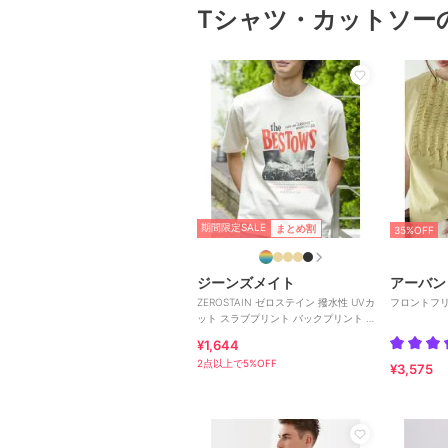
Tシャツ・カットソー
期間限定SALE
まとめ割
35%OFF
ジーンズメイト
ZEROSTAIN ゼロステイン 撥水性 UVカ
フロントフ
ット スラブプリント バックプリント T
シャツ
¥1,644
2点以上で5%OFF
¥3,575