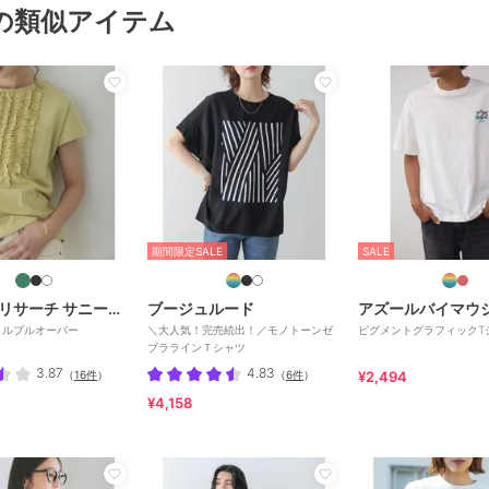
の類似アイテム
期間限定SALE
SALE
アーバンリサーチ サニーレーベル
ブージュルード
アズールバイマウ
リルプルオーバー
＼大人気！完売続出！／モノトーンゼ
ピグメントグラフィックT
ブララインＴシャツ
3.87
4.83
（
16件
）
（
6件
）
¥2,494
¥4,158