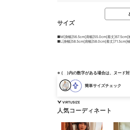
サイズ
■M[身幅]56.5cm[肩幅]55.0cm[着丈]67.5cm[
■L[身幅]58.5cm[肩幅]58.0cm[着丈]71.5cm[
※ ( )内の数字がある場合は、ヌード
簡単サイズチェック
人気コーディネート