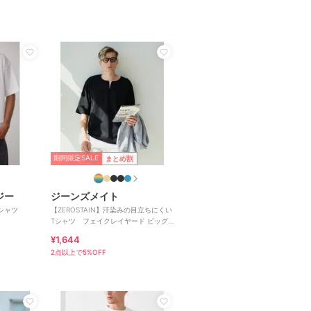
期間限定SALE
まとめ割
ジー
ジーンズメイト
シャツ
【ZEROSTAIN】汗染みの目立ちにくい
Tシャツ フェイクレイヤード ビッグ
シルエット キーネック
¥1,644
2点以上で5%OFF