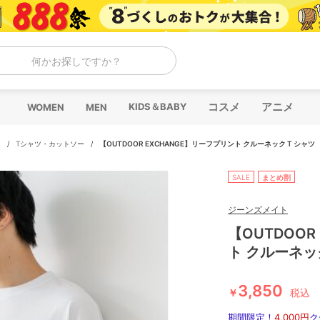
何かお探しですか？
コスメ
アニメ
KIDS＆BABY
WOMEN
MEN
ス
/
Tシャツ・カットソー
/
【OUTDOOR EXCHANGE】リーフプリント クルーネック T シャツ
SALE
まとめ割
ジーンズメイト
【OUTDOOR
ト クルーネッ
3,850
￥
税込
期間限定！
4,000円
ク