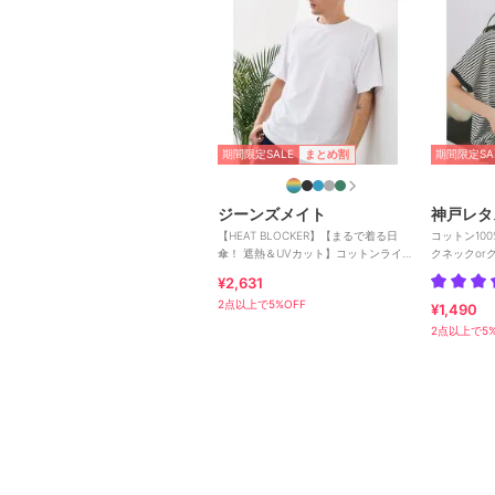
期間限定SALE
期間限定SA
まとめ割
ジーンズメイト
神戸レタ
【HEAT BLOCKER】【まるで着る日
コットン10
傘！ 遮熱＆UVカット】コットンライク
クネックorク
胸ポケットT
¥2,631
2点以上で5%OFF
¥1,490
2点以上で5%