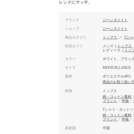
レンドにマッチ。
ブランド
ジーンズメイト
ショップ
ジーンズメイト
商品カテゴリ
トップス
／
Tシ
性別タイプ
メンズ
(
トップス
レディース
(
トッ
カラー
ホワイト、ブラッ
サイズ
MEDIUM,LARGE
素材
ポリエステル40% 
商品のお取り扱い
特徴
トップス
綿・コットン素材
プリント
/
半袖
/
Tシャツ・カットソ
綿・コットン素材
プリント
/
半袖
/
原産国
中国