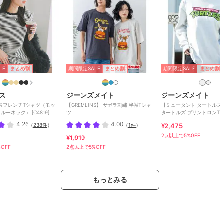
LE
期間限定SALE
期間限定SALE
まとめ割
まとめ割
まとめ割
ス
ジーンズメイト
ジーンズメイト
0%フレンチTシャツ（モッ
【GREMLINS】 サガラ刺繍 半袖Tシャ
【ミュータント タートル
ルーネック） [C4819]
ツ
タートルズ プリントロンT
4.26
4.00
（
238件
）
（
1件
）
¥2,475
2点以上で5%OFF
¥1,919
OFF
2点以上で5%OFF
もっとみる