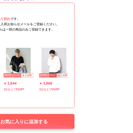
売り切れ
です。
再入荷お知らせメールをご登録ください。
ールは一部の商品のみご登録できます。
期間限定SALE
期間限定SALE
まとめ割
まとめ割
1,644
3,960
￥
￥
2点以上で5%OFF
2点以上で5%OFF
お気に入りに追加する