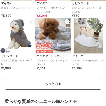
アイモハ
ディズニー
リビングート
和風涼しい洗えるペットベッ
ディズニー「ＭＭキャンデ
お散歩ハンディシャワー M
ド
ィ」バスタオル
059952
¥5,590
¥2,244
¥880
リビングート
バックヤードファミリー
アイモハ
タオル 犬 抗菌 ペットローブ
プレミアムフランネルペット
aimoha home猫のフワフワ
M
パッド L
マット
¥1,980
¥1,511
¥4,169
もっとみる
柔らかな質感のシェニール織ハンカチ