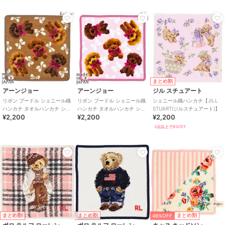
まとめ割
アーンジョー
アーンジョー
ジル スチュアート
リボン プードル シェニール織
リボン プードル シェニール織
シェニール織ハンカチ【JILL
ハンカチ タオルハンカチ シェ
ハンカチ タオルハンカチ シェ
STUART(ジルスチュアート)】
¥2,200
¥2,200
¥2,200
ニール織 23cm ブラウン
ニール織 23cm ピンク
3点以上で8%OFF
46%OFF
まとめ割
まとめ割
まとめ割