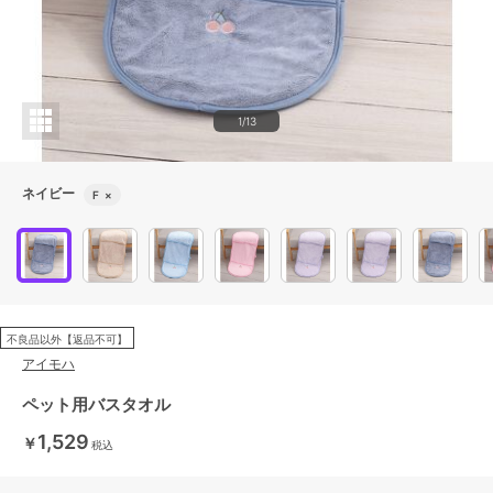
1/13
ネイビー
F
×
不良品以外【返品不可】
アイモハ
ペット用バスタオル
1,529
￥
税込