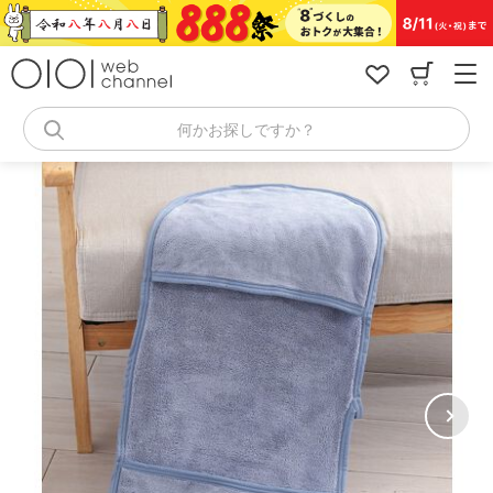
コ
ン
テ
ン
ツ
へ
何かお探しですか？
ス
キ
ッ
プ