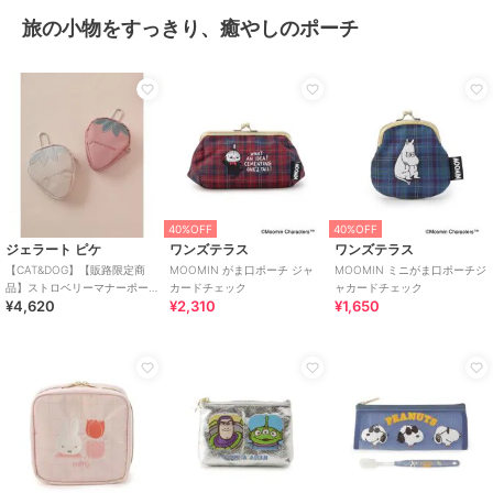
旅の小物をすっきり、癒やしのポーチ
40%OFF
40%OFF
ジェラート ピケ
ワンズテラス
ワンズテラス
【CAT&DOG】【販路限定商
MOOMIN がま口ポーチ ジャ
MOOMIN ミニがま口ポーチジ
品】ストロベリーマナーポー
カードチェック
ャカードチェック
¥4,620
¥2,310
¥1,650
チ