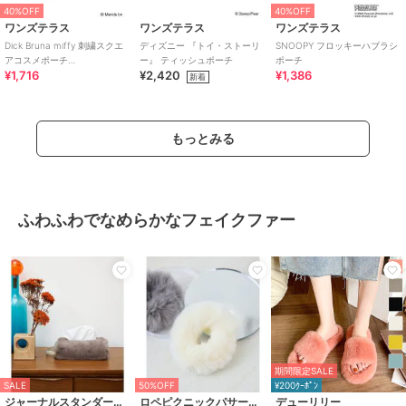
40%OFF
40%OFF
ワンズテラス
ワンズテラス
ワンズテラス
Dick Bruna miffy 刺繍スクエ
ディズニー 『トイ・ストーリ
SNOOPY フロッキーハブラシ
アコスメポーチ
ー』 ティッシュポーチ
ポーチ
¥1,716
¥2,420
¥1,386
strawberry&tulip
新着
もっとみる
ふわふわでなめらかなフェイクファー
期間限定SALE
SALE
50%OFF
¥200ｸｰﾎﾟﾝ
ジャーナルスタンダードファニチャー
ロペピクニックパサージュ
デューリリー