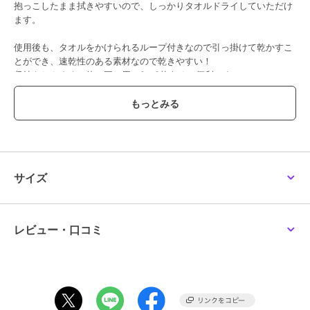
抱っこしたまま拭きやすいので、しっかりタオルドライしていただけ
ます。
使用後も、タオルをかけられるループ付きなので引っ掛けて乾かすこ
とができ、速乾性のある素材なので乾きやすい！
収納もしやすく、使い回し用に2～3枚あると便利です。
この商品は、不良品のみ返品を承ります
ブランド
アイモハ
ショップ
アイモハ
サイズ
商品カテゴリ
ステーショナリー・バラエティ雑
貨
／
ペット用品・ペットグッズ
性別タイプ
レビュー・口コミ
レディース
ステーショナリー・バラエティ雑
貨
／
ペット用品・ペットグッズ
カラー
ネイビー、キャメル、ブルー、ピ
ンク、パープル