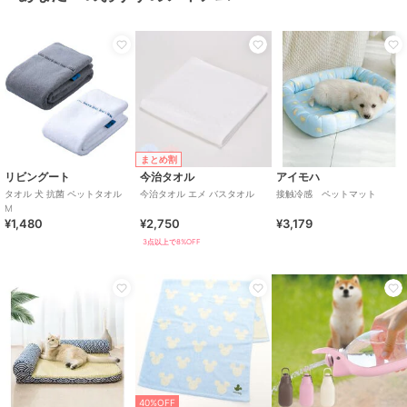
まとめ割
リビングート
今治タオル
アイモハ
タオル 犬 抗菌 ペットタオル
今治タオル エメ バスタオル
接触冷感 ペットマット
M
¥1,480
¥2,750
¥3,179
3点以上で8%OFF
40%OFF