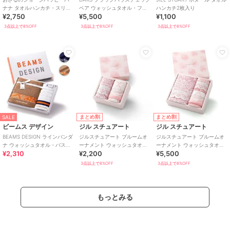
ナナ タオルハンカチ・スリム
ベア ウォッシュタオル・フェ
ハンカチ2枚入り
¥2,750
¥5,500
¥1,100
バスタオル各1枚入り
イスタオル・バスタオル各1枚
入り
3点以上で8%OFF
3点以上で8%OFF
3点以上で8%OFF
まとめ割
まとめ割
SALE
ビームス デザイン
ジル スチュアート
ジル スチュアート
BEAMS DESIGN ラインバンダ
ジルスチュアート ブルームオ
ジルスチュアート ブルームオ
ナ ウォッシュタオル・バスタ
ーナメント ウォッシュタオ
ーナメント ウォッシュタオ
¥2,310
¥2,200
¥5,500
オル各1枚入り
ル・フェイスタオル各1枚入り
ル・フェイスタオル・バスタ
オル各1枚入り
3点以上で8%OFF
3点以上で8%OFF
もっとみる