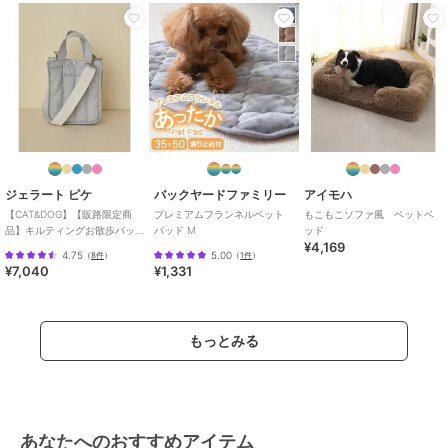
ジェラート ピケ
バックヤードファミリー
アイモハ
【CAT&DOG】【販路限定商
プレミアムフランネルペット
もこもこソファ風 ペットベ
品】キルティングお散歩バッ
パッド M
ッド
¥4,169
グＳ
4.75
5.00
（
8件
）
（
1件
）
¥7,040
¥1,331
もっとみる
あなたへのおすすめアイテム