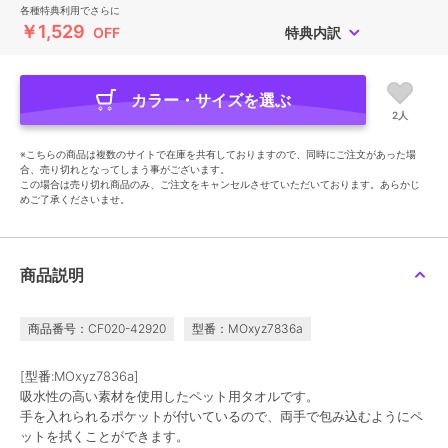
各種特典利用でさらに
￥1,529
OFF
特典内訳
カラー・サイズを選ぶ
2人
※こちらの商品は複数のサイトで在庫を共有しておりますので、同時にご注文があった場
合、売り切れとなってしまう事がございます。
この場合は売り切れ商品のみ、ご注文をキャンセルさせていただいております。あらかじ
めご了承くださいませ。
商品説明
商品番号：CF020-42920
型番：MOxyz7836a
[型番:MOxyz7836a]
吸水性の高い素材を使用したペット用タオルです。
手を入れられるポケットが付いているので、両手で包み込むようにペ
ットを拭くことができます。