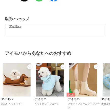
サイズ
F
素材
ポリエステル100%
商品のお取り扱い方法
取扱いショップ
原産国
中国
アイモハからあなたへのおすすめ
SALE
アイモハ
アイモハ
アイモハ
アイ
涼しいペットマット
ペット用レインコート
プラットフォームレインブー
接触冷
ツ