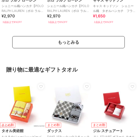
ポロ ラルフ ローレン
ポロ ラルフ ローレン
キャス キッドソン
シェニール織ハンカチ【POLO
シェニール織ハンカチ【POLO
キャス キッドソン シェニー
RALPH LAUREN（ポロ ラルフ
RALPH LAUREN（ポロ ラルフ
ル織 タオルハンカチ フラ
¥2,970
¥2,970
¥1,650
ローレン）】
ローレン）】
ワー＆ストライプ
3点以上で8%OFF
3点以上で8%OFF
2点以上で8%OFF
もっとみる
贈り物に最適なギフトタオル
まとめ割
まとめ割
まとめ割
タオル美術館
ダックス
ジル スチュアート
おさるのジョージハッピーバ
DAKS ブラックハウスチェック
JILL STUART ボヌール タオル