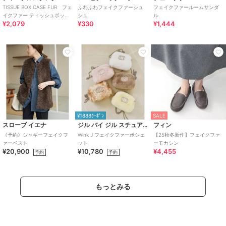
TISSUE BOX CASE FUR フェ
ふわふわフェイクファーシュ
フェイクファールームサンダ
イクファー ティッシュボック
シュ
ル
¥2,079
¥330
¥1,444
ス
¥1888ｸｰﾎﾟﾝ
SALE
スローブ イエナ
ジル バイ ジル スチュアート
フィン
《予約》シャギーフェイクフ
Wink J フェイクファーポシェ
【25秋冬新作】フェイクファ
ァーベスト
ット
ーモカシン
¥20,900
¥10,780
¥4,455
予約
予約
もっとみる