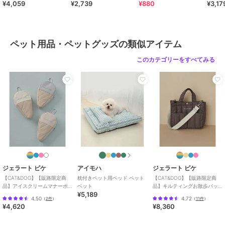
¥4,059
¥2,739
¥880
¥3,17
ペット用品・ペットグッズの類似アイテム
このカテゴリーをすべてみる
ジェラート ピケ
アイモハ
ジェラート ピケ
【CAT&DOG】【販路限定商
枕付きペット用ベッド ペット
【CAT&DOG】【販路限定商
品】アイスクリームマナーポ
ベット
品】キルティングお散歩バッ
¥5,189
ーチ
グＭ
4.50
4.72
（
2件
）
（
11件
）
¥4,620
¥8,360