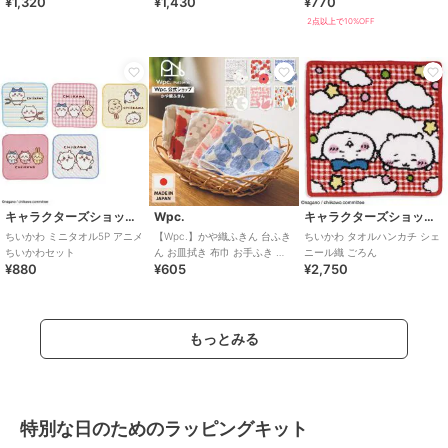
¥1,320
¥1,430
¥770
おしゃれ
2点以上で10%OFF
キャラクターズショップ ラフラフ
Wpc.
キャラクターズショップ ラフラフ
ちいかわ ミニタオル5P アニメ
【Wpc.】かや織ふきん 台ふき
ちいかわ タオルハンカチ シェ
ちいかわセット
ん お皿拭き 布巾 お手ふき 綿
ニール織 ごろん
¥880
¥605
¥2,750
100％ 北欧 レディース 日本製
もっとみる
特別な日のためのラッピングキット