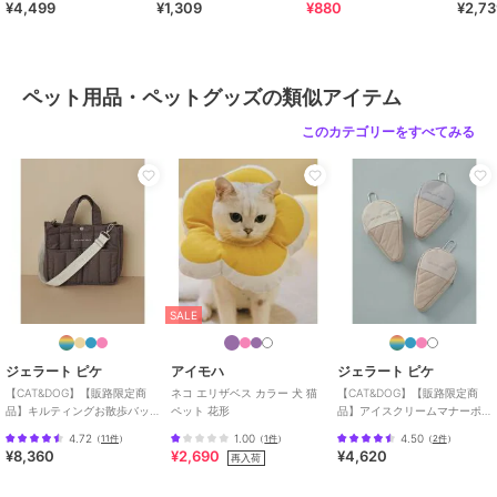
¥4,499
¥1,309
¥880
¥2,7
ペット用品・ペットグッズの類似アイテム
このカテゴリーをすべてみる
SALE
ジェラート ピケ
アイモハ
ジェラート ピケ
【CAT&DOG】【販路限定商
ネコ エリザベス カラー 犬 猫
【CAT&DOG】【販路限定商
品】キルティングお散歩バッ
ペット 花形
品】アイスクリームマナーポ
グＭ
ーチ
4.72
1.00
4.50
（
11件
）
（
1件
）
（
2件
）
¥8,360
¥2,690
¥4,620
再入荷