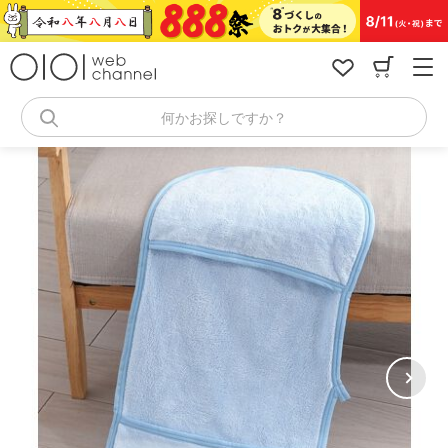
コ
ン
テ
ン
ツ
へ
何かお探しですか？
ス
キ
ッ
プ