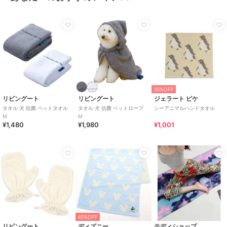
30%OFF
リビングート
リビングート
ジェラート ピケ
タオル 犬 抗菌 ペットタオル
タオル 犬 抗菌 ペットローブ
シーアニマルハンドタオル
M
M
¥1,480
¥1,980
¥1,001
40%OFF
リビングート
ディズニー
テディショップ