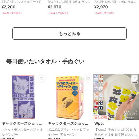
STUART(ジルスチュアート)】
RALPH LAUREN（ポロ ラルフ
RALPH LAUREN（ポロ ラルフ
¥2,200
¥2,970
¥2,970
ローレン）】
ローレン）】
3点以上で8%OFF
3点以上で8%OFF
3点以上で8%OFF
もっとみる
毎日使いたいタオル・手ぬぐい
まとめ割
キャラクターズショップ ラフラフ
キャラクターズショップ ラフラフ
Wpc.
ポケットモンスター バスタオ
ポムポムプリン マイクロファ
【Wpc.】手ぬぐい 綿100％ 食
ル ゲンガー
イバーヘアターバン
器拭き タオル 日本製 かわいい