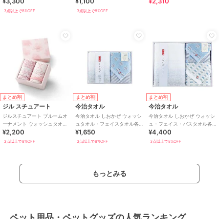
¥3,300
¥1,100
¥2,310
り
オル各1枚入り
3点以上で8%OFF
3点以上で8%OFF
まとめ割
まとめ割
まとめ割
ジル スチュアート
今治タオル
今治タオル
ジルスチュアート ブルームオ
今治タオル しおかぜ ウォッシ
今治タオル しおかぜ ウォッシ
ーナメント ウォッシュタオ
ュタオル・フェイスタオル各1
ュ・フェイス・バスタオル各1
¥2,200
¥1,650
¥4,400
ル・フェイスタオル各1枚入り
枚入り
枚入り
3点以上で8%OFF
3点以上で8%OFF
3点以上で8%OFF
もっとみる
ペット用品・ペットグッズの人気ランキング