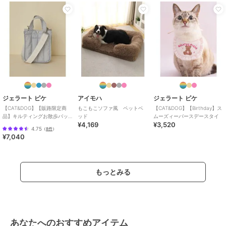
ジェラート ピケ
アイモハ
ジェラート ピケ
【CAT&DOG】【販路限定商
もこもこソファ風 ペットベ
【CAT&DOG】【Birthday】ス
品】キルティングお散歩バッ
ッド
ムーズィーバースデースタイ
¥4,169
¥3,520
グＳ
4.75
（
8件
）
¥7,040
もっとみる
あなたへのおすすめアイテム