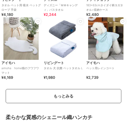
タオル ペット用 吸水 ペットグ
ディズニー「ＭＭキャンデ
183×63cmタイダイ柄ヨガタ
ローブ 手袋
ィ」バスタオル
オル+収納ケース
¥4,180
¥2,244
¥2,480
アイモハ
リビングート
アイモハ
aimoha home猫のフワフワ
タオル 犬 抗菌 ペットタオル L
ペット用レインコート
マット
¥4,169
¥1,980
¥2,739
もっとみる
柔らかな質感のシェニール織ハンカチ