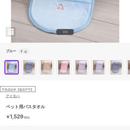
1/13
ブルー
F
△
不良品以外【返品不可】
アイモハ
ペット用バスタオル
1,529
￥
税込