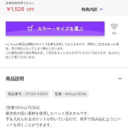
各種特典利用でさらに
￥1,528
OFF
特典内訳
カラー・サイズを選ぶ
2人
※こちらの商品は複数のサイトで在庫を共有しておりますので、同時にご注文があった場
合、売り切れとなってしまう事がございます。
この場合は売り切れ商品のみ、ご注文をキャンセルさせていただいております。あらかじ
めご了承くださいませ。
商品説明
商品番号：CF020-42920
型番：MOxyz7836a
[型番:MOxyz7836a]
吸水性の高い素材を使用したペット用タオルです。
手を入れられるポケットが付いているので、両手で包み込むようにペ
ットを拭くことができます。