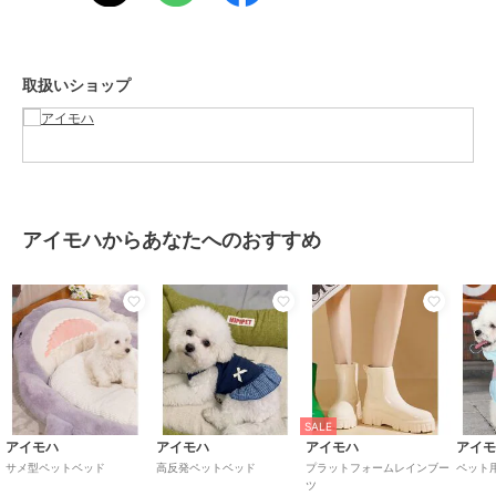
サイズ
F
素材
ポリエステル100%
商品のお取り扱い方法
取扱いショップ
原産国
中国
アイモハからあなたへのおすすめ
SALE
アイモハ
アイモハ
アイモハ
アイ
サメ型ペットベッド
高反発ペットベッド
プラットフォームレインブー
ペット
ツ