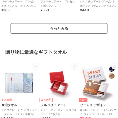
ジルスチュアート プレゼン
ジルスチュアート プレゼン
ジルスチュアート プレゼント
トボックス M ライフスタイ
トボックス L
ボックス（サムシングピュア
¥385
¥550
¥440
ル
ブルー２６）Ｍ＜限定＞
もっとみる
贈り物に最適なギフトタオル
まとめ割
まとめ割
SALE
今治タオル
ジル スチュアート
ビームス デザイン
今治タオル しおかぜ ウォッシ
JILL STUART ボヌール タオル
BEAMS DESIGN ラインバンダ
ュタオル・バスタオル各1枚入
ハンカチ2枚入り
ナ ウォッシュタオル・バスタ