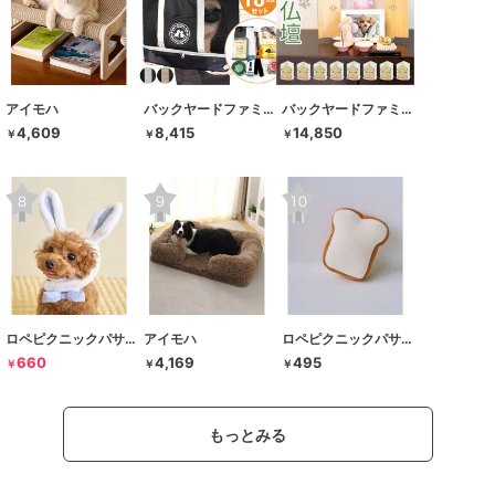
アイモハ
バックヤードファミリー
バックヤードファミリー
4,609
8,415
14,850
￥
￥
￥
ロペピクニックパサージュ
アイモハ
ロペピクニックパサージュ
660
4,169
495
￥
￥
￥
もっとみる