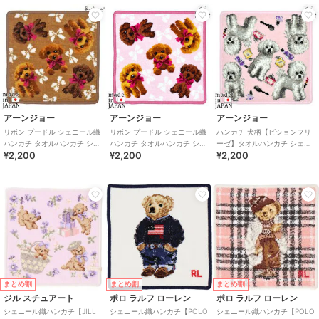
アーンジョー
アーンジョー
アーンジョー
リボン プードル シェニール織
リボン プードル シェニール織
ハンカチ 犬柄【ビションフリ
ハンカチ タオルハンカチ シェ
ハンカチ タオルハンカチ シェ
ーゼ】タオルハンカチ シェニ
¥2,200
¥2,200
¥2,200
ニール織 23cm ブラウン
ニール織 23cm ピンク
ール織 23cm 綿100% ピンク
まとめ割
まとめ割
まとめ割
ジル スチュアート
ポロ ラルフ ローレン
ポロ ラルフ ローレン
シェニール織ハンカチ【JILL
シェニール織ハンカチ【POLO
シェニール織ハンカチ【POLO