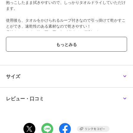
抱っこしたまま拭きやすいので、しっかりタオルドライしていただけ
ます。
使用後も、タオルをかけられるループ付きなので引っ掛けて乾かすこ
とができ、速乾性のある素材なので乾きやすい！
収納もしやすく、使い回し用に2～3枚あると便利です。
この商品は、不良品のみ返品を承ります
ブランド
アイモハ
ショップ
アイモハ
サイズ
商品カテゴリ
ステーショナリー・バラエティ雑
貨
／
ペット用品・ペットグッズ
性別タイプ
レビュー・口コミ
レディース
ステーショナリー・バラエティ雑
貨
／
ペット用品・ペットグッズ
カラー
ブルー、ネイビー、キャメル、ピ
ンク、パープル