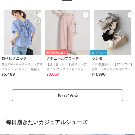
期間限定SALE
¥200ｸｰﾎﾟﾝ
ロペピクニック
クチュールブローチ
ランダ
前後2WAYギャザーリボンデザ
【洗える・S-LL】細リボンデ
＜26春夏新作＞【22.5-25.5】
インシャツ/UVケア・接触冷
ザイン タックワイドパンツ
プリーツリボンデザインウェ
¥5,489
¥3,657
¥11,990
感・リンクコーデ
ッジサンダル
もっとみる
毎日履きたいカジュアルシューズ