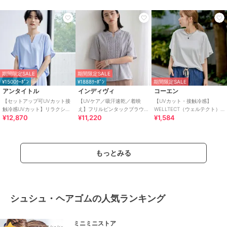
期間限定SALE
期間限定SALE
¥1500ｸｰﾎﾟﾝ
¥1888ｸｰﾎﾟﾝ
期間限定SALE
アンタイトル
インディヴィ
コーエン
【セットアップ可UVカット接
【UVケア／吸汗速乾／着映
【UVカット・接触冷感】
触冷感UVカット】リラクシー
え】フリルピンタックブラウ
WELLTECT（ウェルテクト）
¥12,870
¥11,220
¥1,584
キーVネックブラウス
ス
USAコットン フレアスリーブ
Tシャツ（イ
もっとみる
シュシュ・ヘアゴムの人気ランキング
ミニミニストア