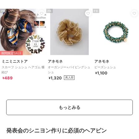
0601
PR
PR
PR
期間限定SALE
ミニミニストア
アネモネ
アネモネ
スカーフ シュシュ ヘアゴム 蝶
オーガンジー×パイピングシュ
ビーズシュシュ
結び
シュ
1,100
¥
489
1,320
再入荷
¥
¥
もっとみる
発表会のシニヨン作りに必須のヘアピン