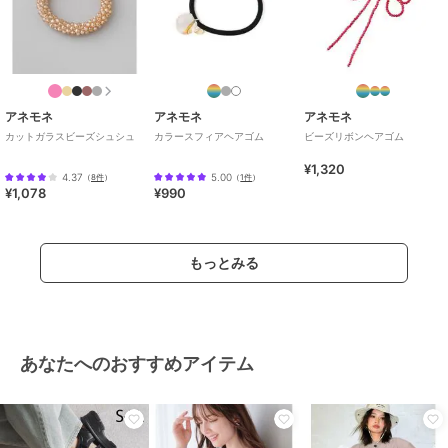
アネモネ
アネモネ
アネモネ
カットガラスビーズシュシュ
カラースフィアヘアゴム
ビーズリボンヘアゴム
¥1,320
4.37
5.00
（
8件
）
（
1件
）
¥1,078
¥990
もっとみる
あなたへのおすすめアイテム