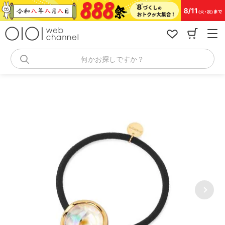
コ
ン
テ
ン
ツ
へ
何かお探しですか？
ス
キ
ッ
プ