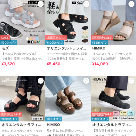
SALE
期間限定SALE
期間限定SALE
¥500ｸｰﾎﾟﾝ
¥1000ｸｰﾎﾟﾝ
¥888ｸｰﾎﾟﾝ
モズ
オリエンタルトラフィック
HIMIKO
【moz人気No.1サンダル】
スニーカー感覚で履ける 軽量
ゴムのストラップでサッと着
〔軽量〕厚底で美脚＆歩きや
【26春夏新作】厚底 ナイロン
脱OK【WEB限定】【卑弥呼
¥3,520
¥5,450
¥14,080
すい！疲れにくいフィット感
スポーツサンダル /OT3232
26SS】ゴムストラップサンダ
のスポーツサンダル
ル/661250
期間限定SALE
期間限定SALE
¥1000ｸｰﾎﾟﾝ
¥888ｸｰﾎﾟﾝ
¥1000ｸｰﾎﾟﾝ
オリエンタルトラフィック
HIMIKO
オリエンタルトラフィック
きれいめスポサン オリトラの
見た目以上に軽量なソール
【再入荷】軽量 オリトラのス
サンダル人気No.1 ダブルベル
♪◆【卑弥呼】厚底パデットサ
ニーカー人気NO.1 ニットスニ