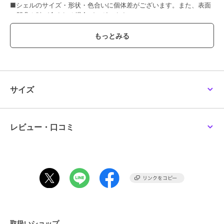
■シェルのサイズ・形状・色合いに個体差がございます。また、表面
に凹凸や皺が含まれる場合がございます。
ブランド
アネモネ
ショップ
アネモネ
商品カテゴリ
アクセサリー・ヘアアクセサリー
サイズ
／
シュシュ・ヘアゴム
性別タイプ
レディース
アクセサリー・ヘアアクセサリー
／
シュシュ・ヘアゴム
レビュー・口コミ
カラー
ホワイト、ブルー、ブラウン
サイズ
FREE
素材
シェル、ヘアゴム、合金
商品のお取り扱い方法
原産国
-
取扱いショップ