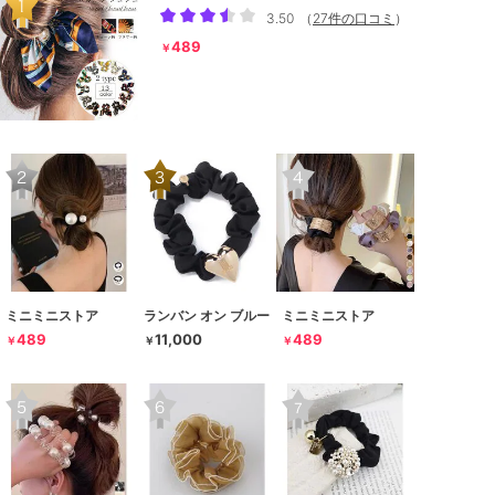
3.50
（
27件の口コミ
）
489
￥
ミニミニストア
ランバン オン ブルー
ミニミニストア
489
11,000
489
￥
￥
￥