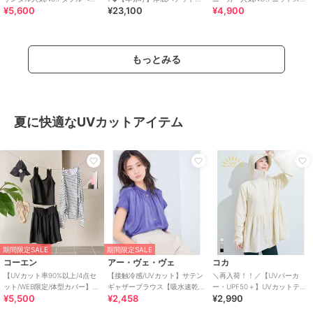
¥5,600
¥23,100
¥4,900
ト スポーツサンダル /42207
ンダル/661201
ーカー スリッポン /3709
もっとみる
夏に快適なUVカットアイテム
期間限定SALE
期間限定SALE
コーエン
アー・ヴェ・ヴェ
コカ
【UVカット率90%以上/4点セ
【接触冷感/UVカット】サテン
＼再入荷！！／【UVパーカ
ット/WEB限定/体型カバー】シ
ギャザーブラウス【吸水速乾/
ー・UPF50＋】UVカットティ
¥5,500
¥2,458
¥2,990
ュシュ付きアソートスイムウ
イージーケア】
アードパーカー 全4色
エア（イン