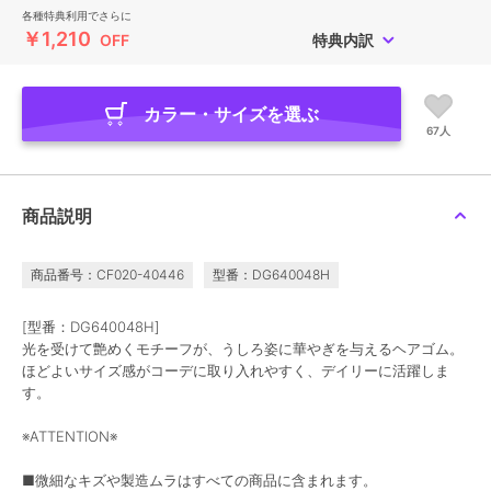
各種特典利用でさらに
￥1,210
OFF
特典内訳
カラー・サイズを選ぶ
67人
商品説明
商品番号：CF020-40446
型番：DG640048H
[型番：DG640048H]
光を受けて艶めくモチーフが、うしろ姿に華やぎを与えるヘアゴム。
ほどよいサイズ感がコーデに取り入れやすく、デイリーに活躍しま
す。
※ATTENTION※
■微細なキズや製造ムラはすべての商品に含まれます。