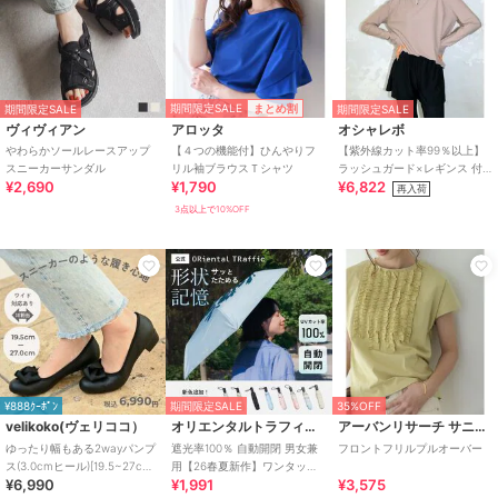
期間限定SALE
まとめ割
期間限定SALE
期間限定SALE
ヴィヴィアン
アロッタ
オシャレボ
やわらかソールレースアップ
【４つの機能付】ひんやりフ
【紫外線カット率99％以上】
スニーカーサンダル
リル袖ブラウスＴシャツ
ラッシュガード×レギンス 付
¥2,690
¥1,790
¥6,822
き タンキニ
再入荷
3点以上で10%OFF
¥888ｸｰﾎﾟﾝ
期間限定SALE
35%OFF
velikoko(ヴェリココ）
オリエンタルトラフィック
アーバンリサーチ サニーレーベル
ゆったり幅もある2wayパンプ
遮光率100％ 自動開閉 男女兼
フロントフリルプルオーバー
ス(3.0cmヒール)[19.5~27cm]
用【26春夏新作】ワンタッチ
¥6,990
¥1,991
¥3,575
ラクチンきれいシューズ
晴雨兼用 折りたたみ傘 /G-