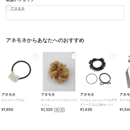
アネモネからあなたへのおすすめ
アネモネ
アネモネ
アネモネ
アネ
ビジューヘアゴム
オーガンジー×パイピングシ
スリムシュシュ×パールデザ
ラメリ
ュシュ
インヘアゴム[3本セット]
¥1,650
¥1,320
¥1,430
¥1,54
再入荷