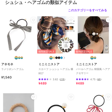
シュシュ・ヘアゴムの類似アイテム
このカテゴリーをすべてみる
期間限定SALE
期間限定SALE
アネモネ
ミニミニストア
ミニミニストア
ラメリボンヘアゴム
スカーフ シュシュ ヘアゴム 蝶
パールヘアゴム 韓国風 ヘアア
結び
クセサリー
¥1,540
3.62
4.75
（
27件
）
（
8件
）
¥489
¥489