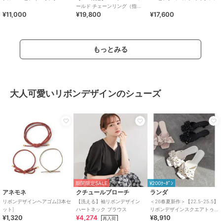
ールド チェーンリング（指
¥11,000
¥19,800
¥17,600
輪）※ピンキーサイズあり
もっとみる
大人可愛いリボンデザインのシューズ
期間限定SALE
¥200ｸｰﾎﾟﾝ
アネモネ
クチュールブローチ
ランダ
リボンデザインヘアゴム[3本セ
【洗える】袖リボンデザイン
＜26春夏新作＞【22.5-25.5】
ット]
ハートネック ブラウス
リボンデザインスクエアトゥ
¥1,320
¥4,274
¥8,910
ミュールサンダル
再入荷