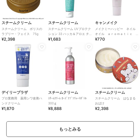
スチームクリーム
スチームクリーム
キャンメイク
スチームクリーム ボリスの
スチームクリーム UVプロテク
メイクミーハッピー ネイル
ラブリー・フェイス 75g
ション 33 ハッカ＆アロエ チ
オイル ａｒｏｍａｔｉｃ
¥2,398
¥1,683
¥770
ューブ
ｈｅｒｂａｌ
デイリープラザ
スチームクリーム
スチームクリーム
プロ業務用 薬用シワ改善ハ
ｽﾁｰﾑｸﾘｰﾑ ﾛｰｽﾞｱﾌﾞｿﾘｭｰﾄﾎﾞﾄﾙ
スチームクリーム はなまる
ンドクリーム
300ｇ
おばけ
¥1,870
¥8,888
¥2,398
もっとみる