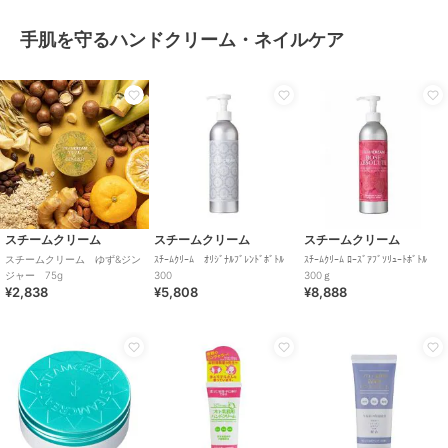
手肌を守るハンドクリーム・ネイルケア
スチームクリーム
スチームクリーム
スチームクリーム
スチームクリーム ゆず&ジン
ｽﾁｰﾑｸﾘｰﾑ ｵﾘｼﾞﾅﾙﾌﾞﾚﾝﾄﾞﾎﾞﾄﾙ
ｽﾁｰﾑｸﾘｰﾑ ﾛｰｽﾞｱﾌﾞｿﾘｭｰﾄﾎﾞﾄﾙ
ジャー 75g
300
300ｇ
¥2,838
¥5,808
¥8,888