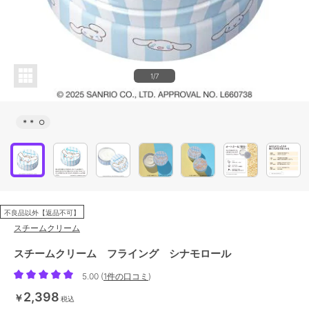
1/7
＊＊
○
不良品以外【返品不可】
スチームクリーム
スチームクリーム フライング シナモロール
5.00
(
1件の口コミ
)
2,398
￥
税込