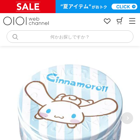
コ
ン
テ
ン
ツ
へ
何かお探しですか？
ス
キ
ッ
プ