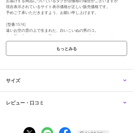
お届けする商品についているタグが旧価格の場合がございますが
現在表示されているサイト表示価格が正しい販売価格です。
予めご了承いただきますよう、お願い申し上げます。
[型番:1574]
遠いお空の雲の上で生まれた、白いこいぬの男のコ。
ある日、空からフワフワ飛んできたところを、「カフェ・シナモン」
のお姉さんに見つけられ、そのままいっしょに住むことに。
この商品は、不良品のみ返品を承ります
ブランド
スチームクリーム
サイズ
ショップ
スチームクリーム
／
ザッカセレ
クト
商品カテゴリ
ハンドケア・ネイルケア
／
ハン
ドクリーム・ネイルケア
レビュー・口コミ
性別タイプ
レディース
ハンドケア・ネイルケア
／
ハン
ドクリーム・ネイルケア
カラー
＊＊