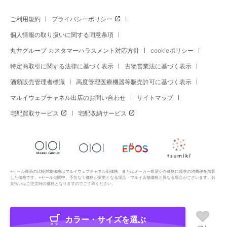
ご利用規約
プライバシーポリシー
個人情報の取り扱いに関する同意条項
丸井グループ カスタマーハラスメント対応方針
cookieポリシー
特定商取引に関する法律に基づく表示
古物営業法に基づく表示
酒類販売管理者標識
高度管理医療機器等販売許可に基づく表示
マルイウェブチャネル出店のお問い合わせ
サイトマップ
宅配買取サービス
宅配収納サービス
※セール商品の比較対象価格はマルイウェブチャネル旧価格、またはメーカー希望小売価格に現在の消費税を加算
した価格です。※セール期間中、予告なく価格が変更となる場合・マルイ店舗価格と異なる場合がございます。お
支払いはご注文時の価格となりますのでご了承ください。
カラー・サイズを選ぶ
Copyright All Rights Reserved. MARUI Co., Ltd