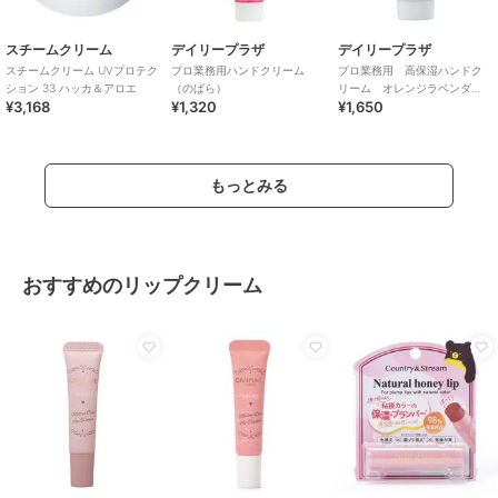
スチームクリーム
デイリープラザ
デイリープラザ
スチームクリーム UVプロテク
プロ業務用ハンドクリーム
プロ業務用 高保湿ハンドク
ション 33 ハッカ＆アロエ
（のばら）
リーム オレンジラベンダ
¥3,168
¥1,320
¥1,650
ー ６０g
もっとみる
おすすめのリップクリーム