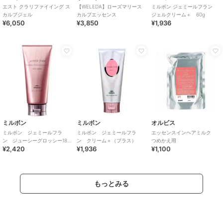
エスト クラリファイイング ス
【WELEDA】ローズマリース
ミルボン ジェミールフラン
カルプジェル
カルプエッセンス
ジェルクリーム＋ 60g
¥6,050
¥3,850
¥1,936
ミルボン
ミルボン
オルビス
ミルボン ジェミールフラ
ミルボン ジェミールフラ
エッセンスインヘアミルク
ン ジューシーグロッシー180
ン クリーム＋（プラス）
つめかえ用
¥2,420
¥1,936
¥1,100
ｇ（トリートメント）
もっとみる