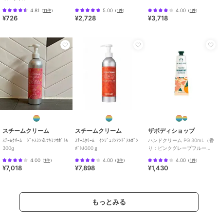
4.81
5.00
4.00
（
11件
）
（
1件
）
（
1件
）
¥726
¥2,728
¥3,718
スチームクリーム
スチームクリーム
ザボディショップ
ｽﾁｰﾑｸﾘｰﾑ ｼﾞｬｽﾐﾝ＆ﾂｷﾐｿｳﾎﾞﾄﾙ
ｽﾁｰﾑｸﾘｰﾑ ﾀﾝｼﾞｪﾘﾝｱﾝﾄﾞｱﾙｶﾞﾝ
ハンドクリーム PG 30mL（香
300g
ﾎﾞﾄﾙ300ｇ
り：ピンクグレープフルー
ツ）
4.00
4.00
4.00
（
1件
）
（
3件
）
（
1件
）
¥7,018
¥7,898
¥1,430
もっとみる