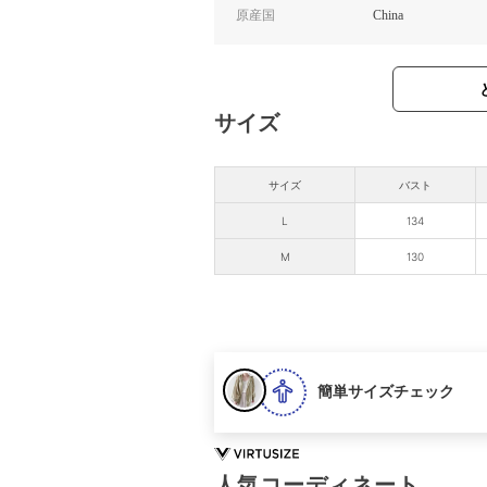
原産国
China
サイズ
サイズ
バスト
L
134
M
130
簡単サイズチェック
人気コーディネート