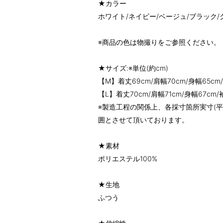
★カラー
ホワイト/ネイビー/ベージュ/ブラック/
※商品の色は物撮りをご参照ください。
★サイズ:※単位(約cm)
【M】着丈69cm/肩幅70cm/身幅65cm
【L】着丈70cm/肩幅71cm/身幅67cm/
※製造工程の関係上、各採寸箇所実寸(平
囲とさせて頂いております。
★素材
ポリエステル100%
★生地
ふつう