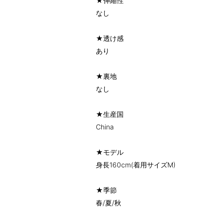
★伸縮性
なし
★透け感
あり
★裏地
なし
★生産国
China
★モデル
身長160cm(着用サイズM)
★季節
春/夏/秋