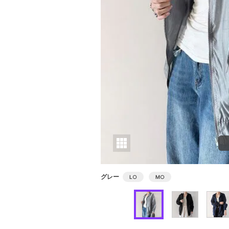
グレー
L
○
M
○