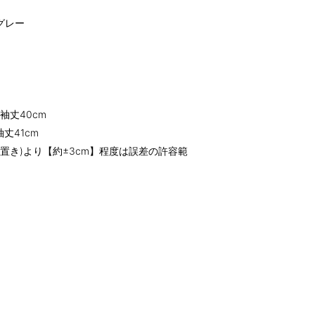
グレー
/袖丈40cm
袖丈41cm
置き)より【約±3cm】程度は誤差の許容範