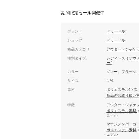
期間限定セール開催中
ブランド
ドゥーベル
ショップ
ドゥーベル
商品カテゴリ
アウター・ジャケ
性別タイプ
レディース
(
アウ
ー
)
カラー
グレー、ブラック
サイズ
L,M
素材
ポリエステル100%
商品のお取り扱い
特徴
アウター・ジャケ
ポリエステル素材
ュアル
マウンテンパーカ
ポリエステル素材
ュアル