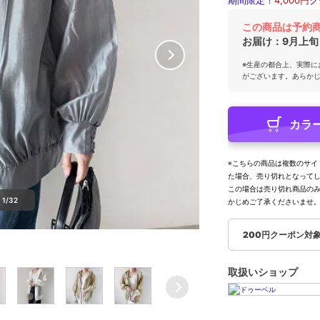
期間限定！
4,000円
ク
この商品は予約
お届け：
9月上旬
※生産の都合上、実際に
がございます。あらか
カラ
※こちらの商品は複数のサイ
た場合、売り切れとなって
この場合は売り切れ商品の
1/32
かじめご了承くださいませ
200円クーポン対
取扱いショップ