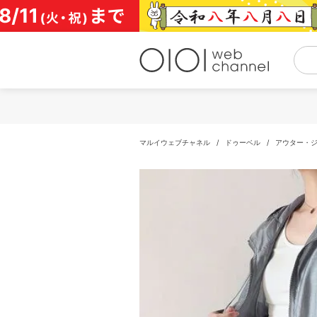
コ
ン
テ
ン
ツ
へ
ス
キ
ッ
プ
マルイウェブチャネル
/
ドゥーベル
/
アウター・