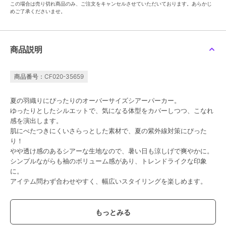
この場合は売り切れ商品のみ、ご注文をキャンセルさせていただいております。あらかじ
めご了承くださいませ。
商品説明
商品番号：CF020-35659
夏の羽織りにぴったりのオーバーサイズシアーパーカー。
ゆったりとしたシルエットで、気になる体型をカバーしつつ、こなれ
感を演出します。
肌にべたつきにくいさらっとした素材で、夏の紫外線対策にぴった
り！
やや透け感のあるシアーな生地なので、暑い日も涼しげで爽やかに。
シンプルながらも袖のボリューム感があり、トレンドライクな印象
に。
アイテム問わず合わせやすく、幅広いスタイリングを楽しめます。
★カラー
ホワイト/ネイビー/ベージュ/ブラック/グレー