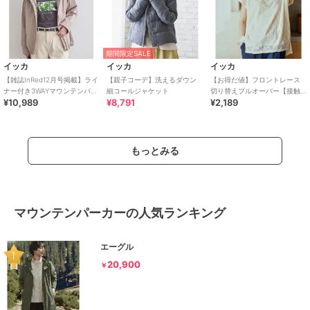
期間限定SALE
イッカ
イッカ
イッカ
【雑誌InRed12月号掲載】ライ
【親子コーデ】洗えるダウン
【お得だ値】フロントレース
ナー付き3WAYマウンテンパー
細コールジャケット
切り替えプルオーバー【接触
¥10,989
¥8,791
¥2,189
カー【親子コーデ】
冷感／親子コーデ】
もっとみる
マウンテンパーカーの人気ランキング
エーグル
20,900
￥