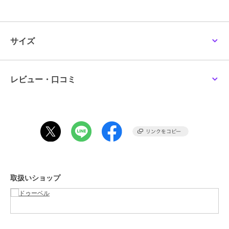
※商品の色は物撮りをご参照ください。
★サイズ:※単位(約cm)
サイズ
【M】着丈69cm/肩幅70cm/身幅65cm/袖丈40cm
【L】着丈70cm/肩幅71cm/身幅67cm/袖丈41cm
※製造工程の関係上、各採寸箇所実寸(平置き)より【約±3cm】程度は
誤差の許容範囲とさせて頂いております。
レビュー・口コミ
★素材
ポリエステル100%
★生地
ふつう
★伸縮性
なし
取扱いショップ
★透け感
あり
★裏地