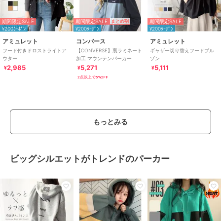
期間限定SALE
期間限定SALE
期間限定SALE
まとめ割
¥200ｸｰﾎﾟﾝ
¥200ｸｰﾎﾟﾝ
¥200ｸｰﾎﾟﾝ
アミュレット
コンバース
アミュレット
フード付きドロストライトア
【CONVERSE】裏ラミネート
ギャザー切り替えフードブル
ウター
加工 マウンテンパーカー
ゾン
2,985
5,271
5,111
¥
¥
¥
2点以上で5%OFF
もっとみる
ビッグシルエットがトレンドのパーカー