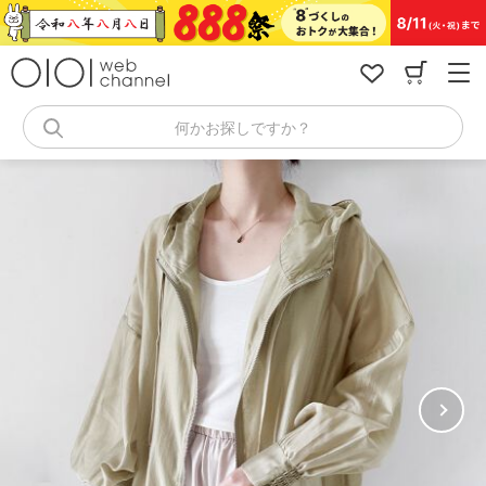
コ
ン
テ
ン
ツ
へ
何かお探しですか？
ス
キ
ッ
プ