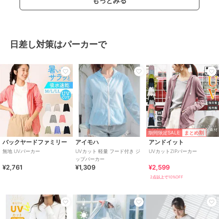
もっとみる
日差し対策はパーカーで
期間限定SALE
まとめ割
バックヤードファミリー
アイモハ
アンドイット
無地 UVパーカー
UVカット 軽量 フード付き ジ
UVカットZIPパーカー
ップパーカー
¥2,761
¥1,309
¥2,599
2点以上で10%OFF