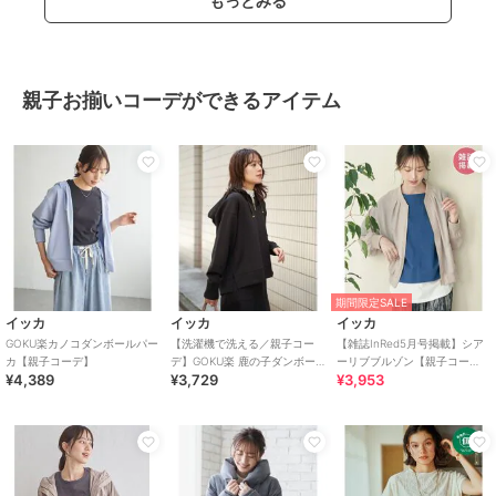
もっとみる
親子お揃いコーデができるアイテム
期間限定SALE
イッカ
イッカ
イッカ
GOKU楽カノコダンボールパー
【洗濯機で洗える／親子コー
【雑誌InRed5月号掲載】シア
カ【親子コーデ】
デ】GOKU楽 鹿の子ダンボー
ーリブブルゾン【親子コー
¥4,389
¥3,729
¥3,953
ルパーカー
デ】