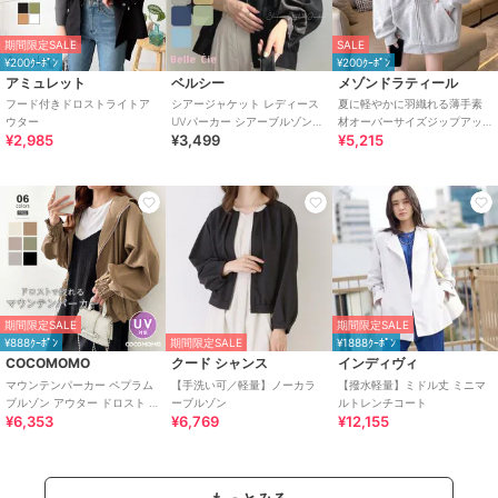
期間限定SALE
SALE
¥200ｸｰﾎﾟﾝ
¥200ｸｰﾎﾟﾝ
アミュレット
ベルシー
メゾンドラティール
フード付きドロストライトア
シアージャケット レディース
夏に軽やかに羽織れる薄手素
ウター
UVパーカー シアーブルゾン
材オーバーサイズジップアッ
¥2,985
¥3,499
¥5,215
フードライトアウター 春夏 羽
プパーカー
織り
期間限定SALE
期間限定SALE
¥888ｸｰﾎﾟﾝ
期間限定SALE
¥1888ｸｰﾎﾟﾝ
COCOMOMO
クード シャンス
インディヴィ
マウンテンパーカー ペプラム
【手洗い可／軽量】ノーカラ
【撥水軽量】ミドル丈 ミニマ
ブルゾン アウター ドロスト レ
ーブルゾン
ルトレンチコート
¥6,353
¥6,769
¥12,155
ディース パーカー ライトアウ
ター