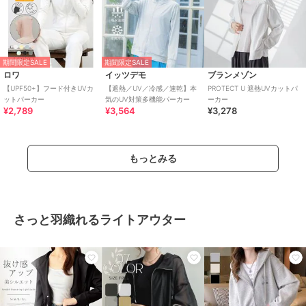
期間限定SALE
期間限定SALE
ロワ
イッツデモ
ブランメゾン
【UPF50+】フード付きUVカ
【遮熱／UV／冷感／速乾】本
PROTECT U 遮熱UVカットパ
ットパーカー
気のUV対策多機能パーカー
ーカー
¥2,789
¥3,564
¥3,278
もっとみる
さっと羽織れるライトアウター