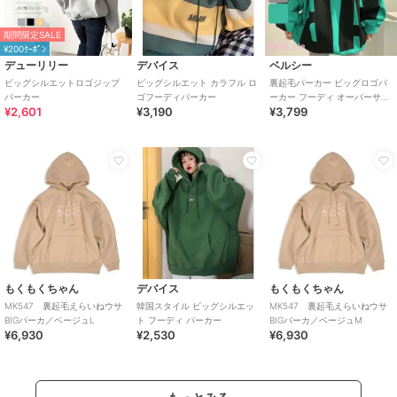
期間限定SALE
¥200ｸｰﾎﾟﾝ
デューリリー
デバイス
ベルシー
ビッグシルエットロゴジップ
ビッグシルエット カラフル ロ
裏起毛パーカー ビッグロゴパ
パーカー
ゴフーディパーカー
ーカー フーディ オーバーサイ
¥2,601
¥3,190
¥3,799
ズ ストリート 韓国 レディース
もくもくちゃん
デバイス
もくもくちゃん
MK547 裏起毛えらいねウサ
韓国スタイル ビッグシルエッ
MK547 裏起毛えらいねウサ
BIGパーカ／ベージュL
ト フーディ パーカー
BIGパーカ／ベージュM
¥6,930
¥2,530
¥6,930