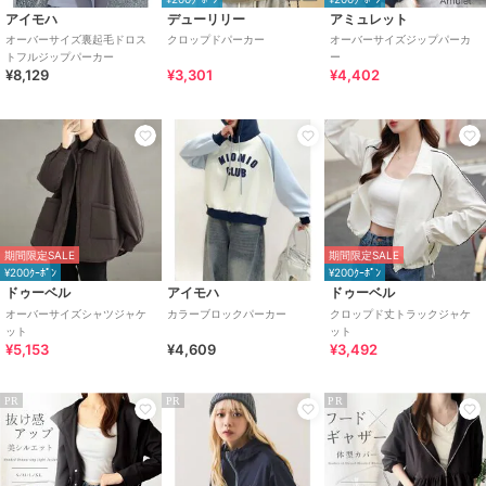
アイモハ
デューリリー
アミュレット
オーバーサイズ裏起毛ドロス
クロップドパーカー
オーバーサイズジップパーカ
トフルジップパーカー
ー
¥8,129
¥3,301
¥4,402
期間限定SALE
期間限定SALE
¥200ｸｰﾎﾟﾝ
¥200ｸｰﾎﾟﾝ
ドゥーベル
アイモハ
ドゥーベル
オーバーサイズシャツジャケ
カラーブロックパーカー
クロップド丈トラックジャケ
ット
ット
¥5,153
¥4,609
¥3,492
PR
PR
PR