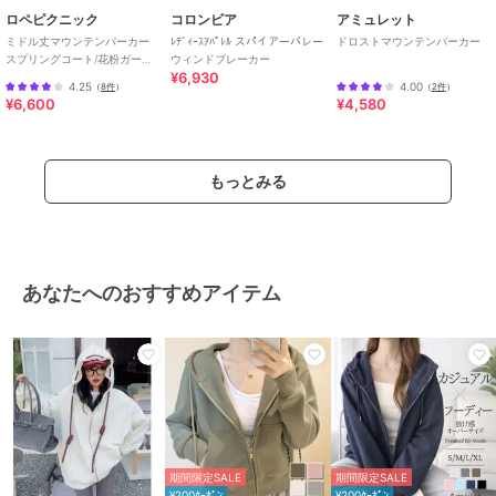
ロペピクニック
コロンビア
アミュレット
ミドル丈マウンテンパーカー
ﾚﾃﾞｨｰｽｱﾊﾟﾚﾙ スパイアーバレー
ドロストマウンテンパーカー
スプリングコート/花粉ガー
ウィンドブレーカー
¥6,930
ド・撥水
4.25
4.00
（
8件
）
（
2件
）
¥6,600
¥4,580
もっとみる
あなたへのおすすめアイテム
期間限定SALE
期間限定SALE
¥200ｸｰﾎﾟﾝ
¥200ｸｰﾎﾟﾝ