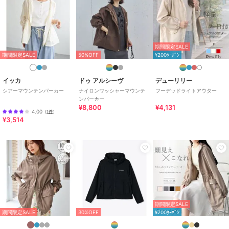
／
マウンテンパーカー
カラー
ベージュ、ブラック、ネイビー、
ホワイト、グレー
サイズ
L,M
期間限定SALE
期間限定SALE
50%OFF
¥200ｸｰﾎﾟﾝ
素材
ポリエステル100%
商品のお取り扱い方法
イッカ
ドゥ アルシーヴ
デューリリー
特徴
アウター・ジャケット・コート
シアーマウンテンパーカー
ナイロンワッシャーマウンテ
フーデッドライトアウター
ンパーカー
ポリエステル素材
/
無地
/
ミド
¥8,800
¥4,131
ル丈
/
洗える
/
フード付き
/
カ
4.00
（
1件
）
¥3,514
ジュアル
マウンテンパーカー
ポリエステル素材
/
無地
/
ミド
ル丈
/
洗える
/
フード付き
/
カ
ジュアル
原産国
China
期間限定SALE
期間限定SALE
30%OFF
¥200ｸｰﾎﾟﾝ