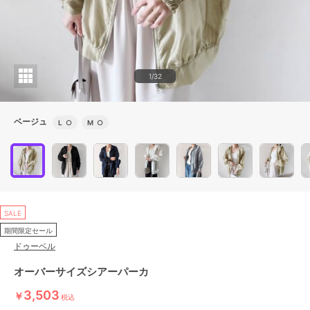
1/32
ベージュ
L
○
M
○
SALE
期間限定セール
ドゥーベル
オーバーサイズシアーパーカ
3,503
￥
税込