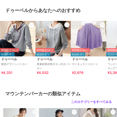
なし
ドゥーベルからあなたへのおすすめ
★生産国
China
★モデル
身長160cm(着用サイズM)
★季節
春/夏/秋
期間限定SALE
期間限定SALE
期間限定SALE
期間限定
¥200ｸｰﾎﾟﾝ
¥200ｸｰﾎﾟﾝ
¥200ｸｰﾎﾟﾝ
¥200ｸｰ
ドゥーベル
ドゥーベル
ドゥーベル
ドゥ
配色デザインパーカー
異素材風切替ボタン付きパー
サーキュラースカート
ワンピ
期間限定セール開催中
カー
ロング
¥4,331
¥4,052
¥2,976
¥3,3
ブランド
ドゥーベル
ショップ
ドゥーベル
マウンテンパーカーの類似アイテム
商品カテゴリ
アウター・ジャケット・コート
／
マウンテンパーカー
このカテゴリーをすべてみる
性別タイプ
レディース
アウター・ジャケット・コート