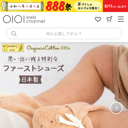
コ
ン
テ
ン
ツ
へ
何かお探しですか？
ス
キ
ッ
プ