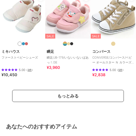
SALE
SALE
ミキハウス
瞬足
コンバース
ファーストベビーシューズ
瞬足/JB-179/いないいないばあ
CONVERSE/コンバース/ベビ
っ！/3E
ー オールスター Ｎ カラーズ
¥3,960
Ｚ
5.00
5.00
（
3件
）
（
5件
）
¥10,450
¥2,838
もっとみる
あなたへのおすすめアイテム