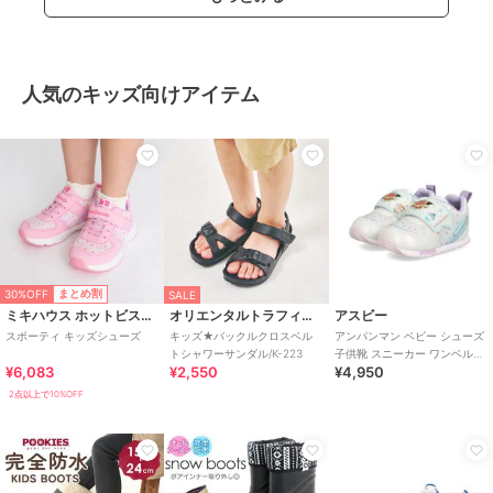
人気のキッズ向けアイテム
30%OFF
まとめ割
SALE
ミキハウス ホットビスケッツ
オリエンタルトラフィック
アスビー
スポーティ キッズシューズ
キッズ★バックルクロスベル
アンパンマン ベビー シューズ
トシャワーサンダル/K-223
子供靴 スニーカー ワンベルト
¥6,083
¥2,550
¥4,950
AP B62
2点以上で10%OFF