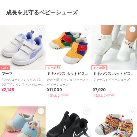
成長を見守るベビーシューズ
まとめ割
まとめ割
SALE
プーマ
ミキハウス ホットビスケッツ
ミキハウス ホットビスケッツ
PUMA/コートフレックス V3
かかと顔 メッシュ ファースト
ファーストベビーシューズ
DOTTY V インファント/コート
ベビーシューズ
¥2,145
¥11,000
¥7,920
フレックス V3 ドッティ
2点以上で10%OFF
2点以上で10%OFF