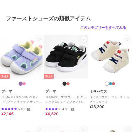
性別タイプ
ガールズ
ベビーシューズ
／
ファーストシ
ューズ
ファーストシューズの類似アイテム
ボーイズ
ベビーシューズ
／
ファーストシ
このカテゴリーをすべてみる
ューズ
カラー
わんこ、くま、うさぎ
サイズ
ベビーシューズ
SALE
SALE
プーマ
プーマ
ミキハウス
PUMA KITTEN SUMMER V
PUMA/プーマ/スウェード クラ
【ミキハウス】 ファーストベ
INF/プーマ キッテン サマー V
シック XXI V インファント/ベ
ビーシューズ
¥13,200
インファント
ビー
5.00
4.00
（
1件
）
（
1件
）
¥2,145
¥4,620