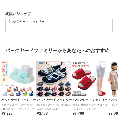
【注意点】
長時間日光にあたったり、摩擦、水漏れなどによる色落ちや色移りす
取扱いショップ
ることがあります。お取り扱いの際は、商品やパッケージなどに記載
されている品質表示、アテンションタグ、ご使用上の注意事項などを
必ずご確認下さい。本来の目的以外にはご使用にならないで下さい。
カメラやモニターの性質により、画像と実物の色の違いがある場合が
ございますのでご理解願います。
【ご利用シーン】
プレゼント 贈り物 ギフト お返し 引っ越し祝い 新生活 お祝い 内祝い
バックヤードファミリーからあなたへのおすすめ
ファーストシューズ 日本製 ベビー 通販 ベビーシューズ ポプキンズ
女の子 男の子 出産祝い 赤ちゃん シューズ 新生児 オーガニックコッ
トン ギフト ベビーギフト 贈り物 靴 くつ ベビー用品 ベビーグッズ
おしゃれ オシャレ かわいい 孫
ブランド
バックヤードファミリー
ショップ
バックヤードファミリー
バックヤードファミリー
バックヤードファミリー
バックヤードファミリー
バッ
ベビーシューズ アティパス
Pookies プーキーズ pka120
ゆるみ対策スリッパ キュキュ
ATTA
商品カテゴリ
ベビーシューズ
／
ファーストシ
Attipas ファーストシューズ
water shoes kids
ッパ 22.5～24.5cm
ューズ
¥3,825
¥2,156
¥3,766
¥3,0
トレーニングシューズ コサー
ジュ ボ