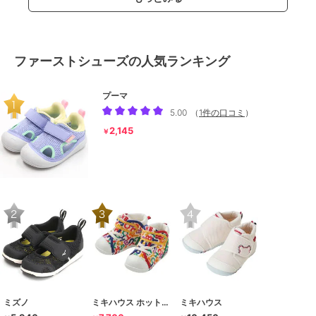
ファーストシューズの人気ランキング
プーマ
5.00
（
1件の口コミ
）
2,145
￥
ミズノ
ミキハウス ホットビスケッツ
ミキハウス