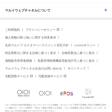
マルイウェブチャネルについて
ご利用規約
プライバシーポリシー
個人情報の取り扱いに関する同意条項
丸井グループ カスタマーハラスメント対応方針
cookieポリシー
特定商取引に関する法律に基づく表示
古物営業法に基づく表示
酒類販売管理者標識
高度管理医療機器等販売許可に基づく表示
マルイウェブチャネル出店のお問い合わせ
サイトマップ
宅配買取サービス
宅配収納サービス
※セール商品の比較対象価格はマルイウェブチャネル旧価格、またはメーカー希望小売価格に現在の消費税を加算
した価格です。※セール期間中、予告なく価格が変更となる場合・マルイ店舗価格と異なる場合がございます。お
支払いはご注文時の価格となりますのでご了承ください。