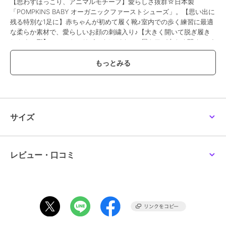
【思わずほっこり、アニマルモチーフ】愛らしさ抜群☆日本製
「POMPKINS BABY オーガニックファーストシューズ」。【思い出に
残る特別な1足に】赤ちゃんが初めて履く靴♪室内での歩く練習に最適
な柔らか素材で、愛らしいお顔の刺繍入り♪【大きく開いて脱ぎ履き
しやすい形】フロントのリボンをほどくと、履き口が大きく開く！パ
パ・ママが履かせやすいのも嬉しい☆【オーガニックコットン100％
使用】綿本来の色を生かした、染色していないオーガニックコットン
100％。農薬や化学肥料不使用◎【手洗いできてお手入れがカンタ
ン】汚れが気になったら、自宅で手洗いOK。お手入れしやすく、いつ
も清潔をキープ。【ギフトにちょこっとプラスワン】コーデの邪魔を
しない、ナチュラルデザイン。出産祝いなどの贈り物に添えるのもお
すすめ。【POMPKINS BABY】ブランドシンボルは赤ちゃんの誕生を
サイズ
祝い、健やかな成長を願う気持ちが込められた新芽と若葉。
【素材】
綿100%
（オーガニックコットン100%使用）
レビュー・口コミ
【生産国】 日本
【サイズ】
約10cm
※サイズはメーカー公表サイズです。実際の商品とは多少の誤差が生
じる場合がございます。あらかじめご了承ください。
【重量】
約10g（※片足分の重量です。）