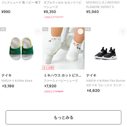
ドレスシューズ 風 ベビー 靴下
ダブルラッセル セカンドベビ
MIZUNO/ミズノ/MIZUNO
ーシューズ
PLAMORE INFANT S
¥990
¥9,350
¥5,940
2点以上で10%OFF
PR
PR
PR
まとめ割
ナイキ
ミキハウス ホットビスケッツ
ナイキ
NIKE/ナイキ/Nike Kawa
ファーストベビーシューズ
NIKE/ナイキ/Nike Flex Runner
4/ナイキ フレックス ランナー
3,190
7,920
¥
¥
4
4,620
¥
2点以上で10%OFF
もっとみる