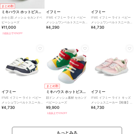
まとめ割
ミキハウス ホットビスケッツ
イフミー
イフミー
かかと顔 メッシュ セカンドベ
IFME イフミー ライト ベビー
IFME イフミー ライト ベビー
ビーシューズ
メッシュワンベルトスニーカ
メッシュワンベルトスニーカ
¥11,000
¥4,290
¥4,730
ー【軽量】
ー【軽量】
2点以上で10%OFF
まとめ割
イフミー
ミキハウス ホットビスケッツ
イフミー
IFME イフミー ライト ベビー
顔ドン メッシュ素材 セカンド
IFME イフミー ライト キッズ
メッシュワンベルトスニーカ
ベビーシューズ
メッシュスニーカー【軽量】
¥4,730
¥9,900
¥4,730
ー【軽量】キッズシューズ 子
子供靴 ストラップシューズ 1
供靴
本ベルト
2点以上で10%OFF
もっとみる