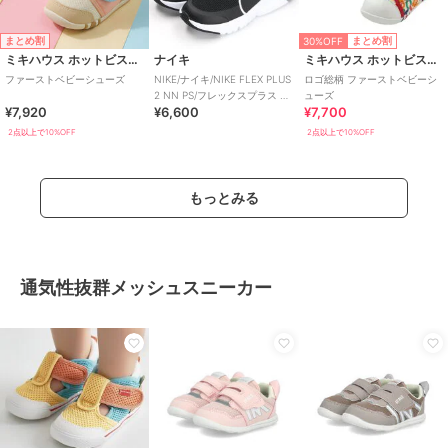
30%OFF
まとめ割
まとめ割
ミキハウス ホットビスケッツ
ナイキ
ミキハウス ホットビスケッツ
ファーストベビーシューズ
NIKE/ナイキ/NIKE FLEX PLUS
ロゴ総柄 ファーストベビーシ
2 NN PS/フレックスプラス 2
ューズ
¥7,920
¥6,600
¥7,700
PS
2点以上で10%OFF
2点以上で10%OFF
もっとみる
通気性抜群メッシュスニーカー