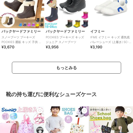
バックヤードファミリー
バックヤードファミリー
イフミー
スノーブーツ プーキーズ
POOKIES プーキーズ キッズ
IFME イフミー キッズ 通気底
POOKIES 通販 キッズ 子供 こ
ジュニア スノーブーツ
バレーシューズ (上履き) SC-
¥3,670
¥3,956
¥3,190
ども 防水 完全防水 15cm 16
0002
もっとみる
靴の持ち運びに便利なシューズケース