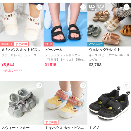
30%OFF
まとめ割
SALE
¥200ｸｰﾎﾟﾝ
ミキハウス ホットビスケッツ
ビールーム
ウェレッグセレクト
ファーストベビーシューズ
メッシュフラットサンダル
キッズ ベビー ダブルベルト サ
【子供服】【キッズ】【男の
ンダル
¥5,544
¥1,518
¥2,798
子】【女の子】
2点以上で10%OFF
まとめ割
スウィートマミー
ミキハウス ホットビスケッツ
ミズノ