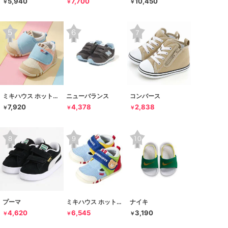
5,940
7,700
10,450
￥
￥
￥
ミキハウス ホットビスケッツ
ニューバランス
コンバース
7,920
4,378
2,838
￥
￥
￥
プーマ
ミキハウス ホットビスケッツ
ナイキ
4,620
6,545
3,190
￥
￥
￥