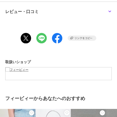
ることができます。
フィービィー
フィービィー
フィービィー
【金属アレルギー対応】
ラッキーレターブレスレ
【金属アレルギー対応】
レビュー・口コミ
フロークロスバングル
ット(パワー)
リッチフローバングル
▼ブランドのお気に入り登録
シルバー/ニッケルフリ
シルバー/ニッケルフリ
4,180
1,320
3,630
¥
¥
¥
新商品や再入荷等、いち早くブランドのお得な情報を受け取ることが
ー
ー
できます。
ブランド
フィービィー
ショップ
フィービィー
商品カテゴリ
アクセサリー・ヘアアクセサリー
期間限定SALE
取扱いショップ
／
ブレスレット・バングル
フィービィー
フィービィー
フィービィー
スリムチェーンパールス
ニュアンスラインワイド
【金属アレルギー対応】
性別タイプ
レディース
ライドブレスレット シ
カフバングル ゴールド
チャンキーミックスチェ
アクセサリー・ヘアアクセサリー
ルバー
ーンブレスレット ゴー
2,970
4,158
2,970
¥
¥
¥
／
ブレスレット・バングル
ルド/サージカルステン
レス
カラー
シルバー
フィービィーからあなたへのおすすめ
サイズ
F
素材
真鍮ロジウムカラーコーティング,
プラスチックパール