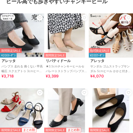
ヒール高でも歩きやすいチャンキーヒール
期間限定SALE
期間限定SALE
¥200ｸｰﾎﾟﾝ
期間限定SALE
¥200ｸｰﾎﾟﾝ
アレッタ
リバティドール
アレッタ
パンプス 走れる 痛くない 甲高
★3.5cmチャンキーヒールセ
サンダル ゴムストラップサン
幅広 スクエアトゥ 3cmヒール
パレートストラップパンプス
ダル 5cmヒール かかと付き
¥3,718
¥3,399
¥4,070
チャンキーヒール 26秋冬新作
★5391
グルカサンダル チャンキーヒ
ール
期間限定SALE
期間限定SALE
まとめ割
まとめ割
期間限定SALE