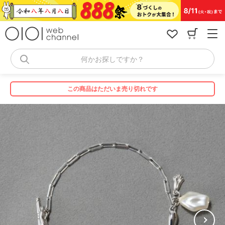
コ
ン
テ
ン
ツ
へ
何かお探しですか？
ス
キ
ッ
この商品はただいま売り切れです
プ