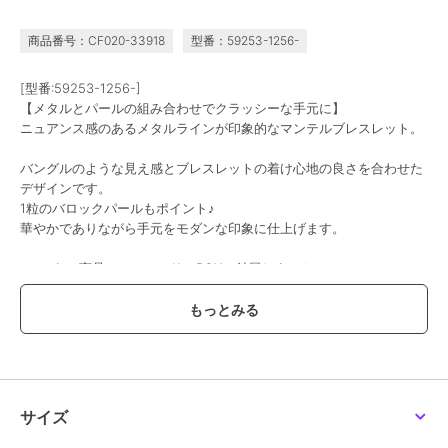
フロウラインメタルブレ
ニュアンスラインワイド
【金属アレルギー対応】
スレット ゴールド/パ
カフバングル シルバー
2ラインテクスチャーワ
商品番号：CF020-33918
型番：59253-1256-
ール
イドカフバングル シル
1,584
4,158
3,762
再入荷
¥
¥
¥
バー/ニッケルフリー
[型番:59253-1256-]
【メタルとパールの組み合わせでクラッシーな手元に】
ニュアンス感のあるメタルラインが印象的なマンテルブレスレット。
バングルのような見え感とブレスレットの着け心地の良さを合わせた
デザインです。
1粒のバロックパールもポイント♪
期間限定SALE
華やかでありながら手元をモダンな印象に仕上げます。
フィービィー
フィービィー
フィービィー
レイヤードバロックパー
【金属アレルギー対応】
【金属アレルギー対応】
※こちらの商品にはジュエリーBOXは付属しません。
ルマンテルブレスレッ
2ラインテクスチャーワ
ニュアンスリンクバング
ト ゴールド
イドカフバングル ゴー
ル ゴールド/ステンレ
3,630
3,762
3,960
¥
¥
¥
ルド/ニッケルフリー
ス
◆◆◆Phoebe/フィービィー◆◆◆
欲しいものが必ず見つかる。
アクセサリー＆ライトジュエリーブランド
「Phoebe/フィービィー」
▼商品のお気に入り登録
サイズ
ハートマークをクリックし、お気に入りに登録
SALE
完売商品の再入荷通知や、ラスト1点の通知、セールの通知も受け取