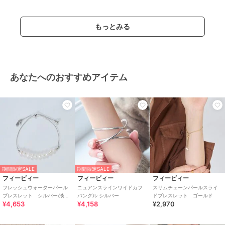
もっとみる
あなたへのおすすめアイテム
期間限定SALE
期間限定SALE
フィービィー
フィービィー
フィービィー
フレッシュウォーターパール
ニュアンスラインワイドカフ
スリムチェーンパールスライ
ブレスレット シルバー/淡水
バングル シルバー
ドブレスレット ゴールド
¥4,653
¥4,158
¥2,970
パール