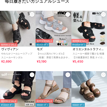
毎日履きたいカジュアルシューズ
期間限定SALE
期間限定SALE
期間限定SALE
¥500ｸｰﾎﾟﾝ
¥1000ｸｰﾎﾟﾝ
ヴィヴィアン
モズ
オリエンタルトラフィック
やわらかソールレースアップ
【moz人気No.1サンダル】
スニーカー感覚で履ける 軽量
スニーカーサンダル
〔軽量〕厚底で美脚＆歩きや
【26春夏新作】厚底 ナイロン
¥2,690
¥3,190
¥5,450
すい！疲れにくいフィット感
スポーツサンダル /OT3232
のスポーツサンダル
期間限定SALE
期間限定SALE
¥1000ｸｰﾎﾟﾝ
¥888ｸｰﾎﾟﾝ
¥888ｸｰﾎﾟﾝ