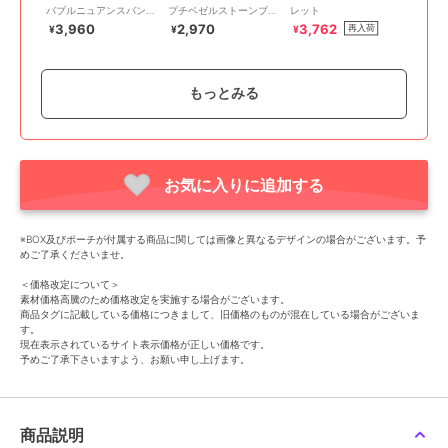
バブルニュアンスバング
プチベゼルストーンブレ
レット
ル シルバー/ニッケル
スレット シャンパンゴ
3,960
2,970
3,762
再入荷
¥
¥
¥
フリー
ールド
もっとみる
お気に入りに追加する
SALE
期間限定SALE
フィービィー
フィービィー
フィービィー
メタルパールブレスレッ
【金属アレルギー対応】
【金属アレルギー対応】
※BOX及びポーチが付属する商品に関しては画像と異なるデザインの場合がございます。予
ト シルバー 結婚式/
チャンキーミックスチェ
ライトツイストメタルバ
めご了承くださいませ。
入学式/卒業式/七五三/セ
ーンブレスレット シル
ングル/サージカルステ
1,320
2,970
4,158
再入荷
¥
¥
¥
レモニー/母の日/お花見
バー/サージカルステン
ンレス
＜価格改定について＞
レス
素材価格高騰のため価格改定を実施する場合がございます。
商品タグに記載している価格につきまして、旧価格のものが混在している場合がございま
す。
現在表示されているサイト表示価格が正しい価格です。
予めご了承下さいますよう、お願い申し上げます。
SALE
期間限定SALE
期間限定SALE
商品説明
フィービィー
フィービィー
フィービィー