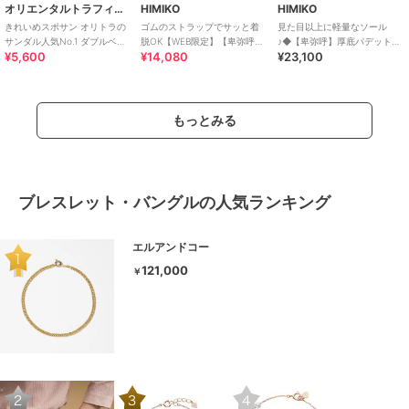
オリエンタルトラフィック
HIMIKO
HIMIKO
きれいめスポサン オリトラの
ゴムのストラップでサッと着
見た目以上に軽量なソール
サンダル人気No.1 ダブルベル
脱OK【WEB限定】【卑弥呼
♪◆【卑弥呼】厚底パデットサ
¥5,600
¥14,080
¥23,100
ト スポーツサンダル /42207
26SS】ゴムストラップサンダ
ンダル/661201
ル/661250
もっとみる
ブレスレット・バングルの人気ランキング
エルアンドコー
121,000
￥