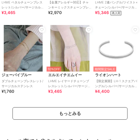
LHME ペタルチェーンブレス
【金属アレルギー対応】チャ
LHME 2連バングル/ツイスト×
レット/シルバー/サージカルス
ンキーミックスチェーンブレ
チェーン/シルバー/サージカル
¥3,465
¥2,970
¥5,346
テンレス 金属アレルギー対応
スレット シルバー/サージカ
ステンレス 金属アレルギー対
再入荷
ルステンレス
応
10%OFF
期間限定SALE
ジェーバイブルー
エルエイチエムイー
ライオンハート
ダブルチェーンブレスレット/
LHME レイヤードチェーンブ
【限定展開】LH-1 スクエアバ
サージカルステンレス
レスレット/シルバー/サージカ
ングル/シルバー/サージカルス
¥1,760
¥3,465
¥4,400
ルステンレス 金属アレルギー
テンレス 金属アレルギー対応
対応
もっとみる