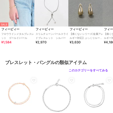
商品のお取り扱い方法
特徴
アクセサリー・ヘアアクセサリー
フィービィー
フィービィー
フィービィー
【金属アレルギー対応】
【金属アレルギー対応】
【金属アレルギー対応】
シルバー系
/
その他モチーフアク
バブルニュアンスバング
ニュアンスリンクバング
リッチフローバングル
セ
/
パール
/
パーティー・結婚
ル ゴールド/ニッケル
ル シルバー/ステンレ
ゴールド/ニッケルフリ
3,960
3,960
3,630
¥
¥
¥
SALE
式・二次会
/
セレモニー・入学
フリー
ス
ー
フィービィー
フィービィー
フィービィー
フィ
式・卒業式
フロウラインメタルブレスレ
スリムチェーンパールスライ
【痛くないシリーズ/金属アレ
【痛く
ット ゴールド/パール
ドブレスレット シルバー
ルギー対応】ぷっくりループ
ルギー
ブレスレット・バングル
¥1,584
¥2,970
¥3,630
¥4,18
フィットイヤリング ゴール
スタル
シルバー系
/
その他モチーフアク
ド
ング 
セ
/
パール
/
パーティー・結婚
式・二次会
/
セレモニー・入学
式・卒業式
ブレスレット・バングルの類似アイテム
SALE
期間限定SALE
原産国
韓国
フィービィー
フィービィー
フィービィー
このカテゴリーをすべてみる
スリムチェーンパールス
ラッキーレターブレスレ
トップクロスワイドカフ
ライドブレスレット ゴ
ット(ラブ)
バングル
ールド
2,970
1,320
4,158
¥
¥
¥