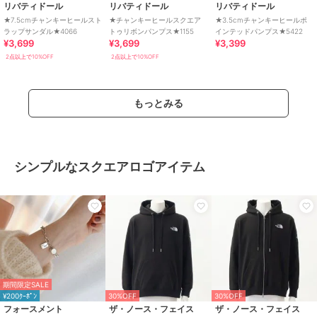
リバティドール
リバティドール
リバティドール
★7.5cmチャンキーヒールスト
★チャンキーヒールスクエア
★3.5cmチャンキーヒールポ
ラップサンダル★4066
トゥリボンパンプス★1155
インテッドパンプス★5422
¥3,699
¥3,699
¥3,399
2点以上で10%OFF
2点以上で10%OFF
もっとみる
シンプルなスクエアロゴアイテム
期間限定SALE
¥200ｸｰﾎﾟﾝ
30%OFF
30%OFF
フォースメント
ザ・ノース・フェイス
ザ・ノース・フェイス