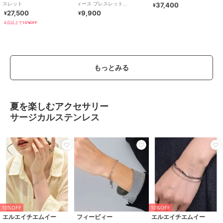
スレット
ィース ブレスレット
37,400
¥
JF02854998
27,500
9,900
¥
¥
2点以上で10%OFF
もっとみる
夏を楽しむアクセサリー
サージカルステンレス
10%OFF
10%OFF
エルエイチエムイー
フィービィー
エルエイチエムイー