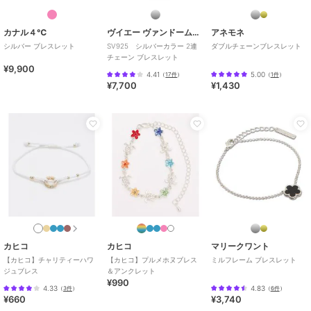
期間限定SALE
期間限定SALE
SALE
¥1500ｸｰﾎﾟﾝ
カナル４℃
ヴイエー ヴァンドーム青山
アネモネ
フィービィー
フィービィー
フィービィー
シルバー ブレスレット
SV925 シルバーカラー 2連
ダブルチェーンブレスレット
チェーン ブレスレット
フレッシュウォーターパ
ラッキーレターブレスレ
【K10】プチラピスラズ
¥9,900
ールブレスレット シル
ット(チャーム)
リブレスレット/BOX付
4.41
5.00
（
17件
）
（
1件
）
バー/淡水パール
き
4,653
1,320
21,780
¥
¥
¥
¥7,700
¥1,430
期間限定SALE
¥1500ｸｰﾎﾟﾝ
フィービィー
フィービィー
【金属アレルギー対応】
【K10】プチエメラルド
フロークロスバングル
ブレスレット／BOX付き
ゴールド/ニッケルフリ
4,180
21,780
¥
¥
カヒコ
カヒコ
マリークワント
ー
【カヒコ】チャリティーハワ
【カヒコ】プルメホヌブレス
ミルフレーム ブレスレット
ジュブレス
＆アンクレット
¥990
4.33
4.83
（
3件
）
（
6件
）
¥660
¥3,740