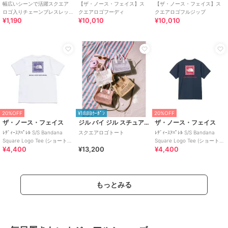
幅広いシーンで活躍スクエア
【ザ・ノース・フェイス】ス
【ザ・ノース・フェイス】ス
ロゴ入りチェーンブレスレッ
クエアロゴフーディ
クエアロゴフルジップ
¥1,190
¥10,010
¥10,010
ト
20%OFF
¥1888ｸｰﾎﾟﾝ
20%OFF
ザ・ノース・フェイス
ジル バイ ジル スチュアート
ザ・ノース・フェイス
ﾚﾃﾞｨｰｽｱﾊﾟﾚﾙ S/S Bandana
スクエアロゴトート
ﾚﾃﾞｨｰｽｱﾊﾟﾚﾙ S/S Bandana
Square Logo Tee (ショートス
Square Logo Tee (ショートス
¥4,400
¥13,200
¥4,400
リーブバンダナスクエアロゴ
リーブバンダナスクエアロゴ
ティー)
ティー)
もっとみる