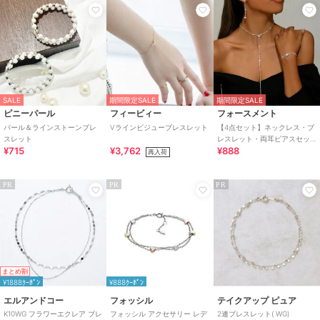
SALE
期間限定SALE
期間限定SALE
ピニーパール
フィービィー
フォースメント
パール＆ラインストーンブレ
Vラインビジューブレスレット
【4点セット】ネックレス・ブ
スレット
レスレット・両耳ピアスセッ
¥715
¥3,762
¥888
ト
再入荷
PR
PR
PR
まとめ割
¥1888ｸｰﾎﾟﾝ
¥888ｸｰﾎﾟﾝ
エルアンドコー
フォッシル
テイクアップ ピュア
K10WG フラワーエクレア ブレ
フォッシル アクセサリー レデ
2連ブレスレット( WG)