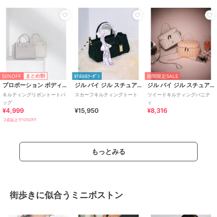
50%OFF
まとめ割
¥1888ｸｰﾎﾟﾝ
期間限定SALE
プロポーション ボディドレッシング
ジル バイ ジル スチュアート
ジル バイ ジル スチュアート
キルティングリボントートバ
スカーフキルティングトート
ツイードキルティングバニテ
ッグ
ィ
¥4,999
¥15,950
¥8,316
2点以上で10%OFF
もっとみる
街歩きに似合うミニボストン