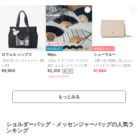
まとめ割
¥300ｸｰﾎﾟﾝ
期間限定SALE
ロウェル シングス
Wpc.
シューラルー
【NEW】オシゴトトートL【推
【Wpc.】ギフトボックス入り
【選べる10色推し活にもコン
し活】
扇子 ユニセックス メンズ 男性
パクト】三つ折りミニ財布
¥9,900
¥2,310
¥1,884
プレゼント ギフト 扇子 うちわ
再入荷
2点以上で10%OFF
もっとみる
ショルダーバッグ・メッセンジャーバッグの人気ラ
ンキング