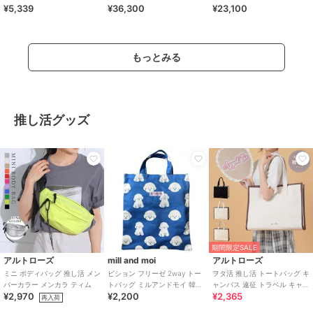
¥5,339
¥36,300
¥23,100
(CE-1720-WEB)
もっとみる
推し活グッズ
期間限定SALE
アルトローズ
mill and moi
アルトローズ
ミニ ボディバッグ 推し活 メン
ビション フリーゼ 2way トー
ヲタ活 推し活 トートバッグ キ
バーカラー メンカラ ティム
トバッグ ミルアンドモイ 韓国
ャンバス 遠征 トラベル キャリ
¥2,970
¥2,200
¥2,365
推し活
ーオン
再入荷