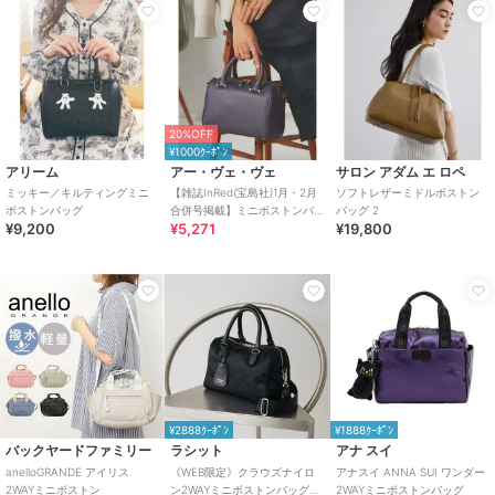
20%OFF
¥1000ｸｰﾎﾟﾝ
アリーム
アー・ヴェ・ヴェ
サロン アダム エ ロペ
ミッキー／キルティングミニ
【雑誌InRed(宝島社)1月・2月
ソフトレザーミドルボストン
ボストンバッグ
合併号掲載】ミニボストンバ
バッグ 2
¥9,200
¥5,271
¥19,800
ッグ
¥2888ｸｰﾎﾟﾝ
¥1888ｸｰﾎﾟﾝ
バックヤードファミリー
ラシット
アナ スイ
anelloGRANDE アイリス
《WEB限定》クラウズナイロ
アナスイ ANNA SUI ワンダー
2WAYミニボストン
ン2WAYミニボストンバッグ
2WAYミニボストンバッグ