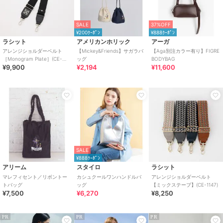
SALE
37%OFF
¥200ｸｰﾎﾟﾝ
¥888ｸｰﾎﾟﾝ
ラシット
アメリカンホリック
アーガ
アレンジショルダーベルト
【Mickey&Friends】サガラバ
【Aga別注カラー有り】FIGRE
［Monogram Plate］(CE-
ッグ
BODYBAG
¥9,900
¥2,194
¥11,600
1811)
SALE
¥888ｸｰﾎﾟﾝ
アリーム
スタイロ
ラシット
マレフィセント／リボントー
カシュクールワンハンドルバ
アレンジショルダーベルト
トバッグ
ッグ
【ミックステープ】(CE-1147)
¥7,500
¥6,270
¥8,250
PR
PR
PR