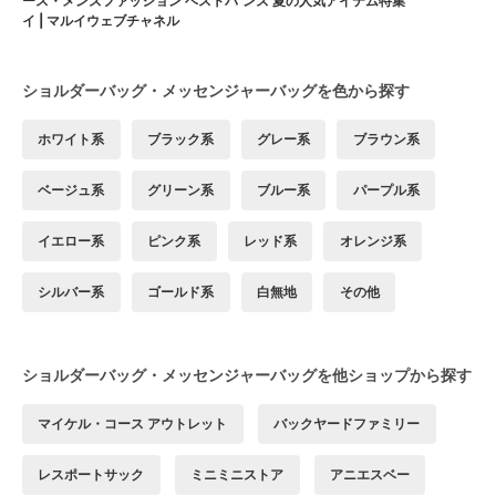
ース・メンズファッション ベストバ
ンズ 夏の人気アイテム特集
イ | マルイウェブチャネル
ショルダーバッグ・メッセンジャーバッグを色から探す
ホワイト系
ブラック系
グレー系
ブラウン系
ベージュ系
グリーン系
ブルー系
パープル系
イエロー系
ピンク系
レッド系
オレンジ系
シルバー系
ゴールド系
白無地
その他
ショルダーバッグ・メッセンジャーバッグを他ショップから探す
マイケル・コース アウトレット
バックヤードファミリー
レスポートサック
ミニミニストア
アニエスベー