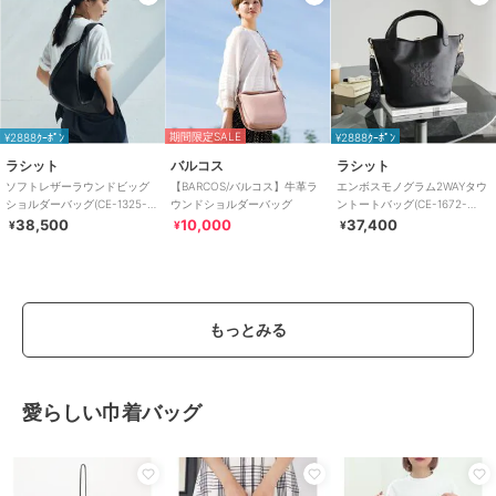
期間限定SALE
¥2888ｸｰﾎﾟﾝ
¥2888ｸｰﾎﾟﾝ
ラシット
バルコス
ラシット
ソフトレザーラウンドビッグ
【BARCOS/バルコス】牛革ラ
エンボスモノグラム2WAYタウ
ショルダーバッグ(CE-1325-
ウンドショルダーバッグ
ントートバッグ(CE-1672-
WEB)
WEB)
38,500
10,000
37,400
¥
¥
¥
もっとみる
愛らしい巾着バッグ