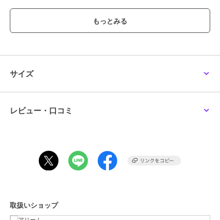
やさしいブルーとホワイトの配色で、様々なコーディネートと合わせ
やすいアイテムに仕上げました。
親子でリンクコーデや、家族でのお揃いコーデにもピッタリ！
お子様が持っても可愛いアイテムです
ハロウィンやプレゼント・ギフトにもおすすめ！
※モデル着用画像は、光の当たり具合で色味が違って見える場合がご
ざいます。
サイズ
※お使いのモニター環境によって商品の色味が違って見える場合がご
ざいます。
レビュー・口コミ
ブランド
アリーム
ショップ
アリーム
商品カテゴリ
バッグ
／
ショルダーバッグ・メ
ッセンジャーバッグ
性別タイプ
レディース
バッグ
／
ショルダーバッグ・メ
ッセンジャーバッグ
取扱いショップ
カラー
ライトブルー