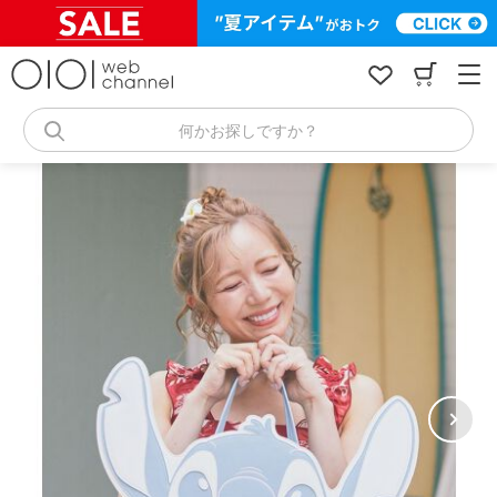
コ
ン
テ
ン
ツ
へ
何かお探しですか？
ス
キ
ッ
プ