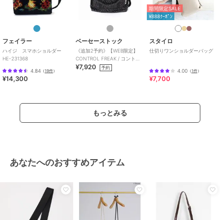
期間限定SALE
¥888ｸｰﾎﾟﾝ
フェイラー
ベーセーストック
スタイロ
ハイジ スマホショルダー
《追加2予約》【WEB限定】
仕切りワンショルダーバッグ
HE-231368
CONTROL FREAK / コントロ
¥7,920
ールフリーク 別注 バッグ
予約
4.84
4.00
（
19件
）
（
1件
）
¥14,300
¥7,700
もっとみる
あなたへのおすすめアイテム