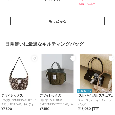
2点以上で8%OFF
もっとみる
日常使いに最適なキルティングバッグ
¥1888ｸｰﾎﾟﾝ
アヴィレックス
アヴィレックス
ジル バイ ジル スチュアート
《限定》BONDING QUILTING
《限定》QUILTING
スカーフリボンキルティング
SHOULDER BAG／キルティン
GARDENING TOTE BAG／キ
バッグ
¥7,590
¥7,150
¥15,950
グショルダーバッグ
ルティングガーデニングトー
予約
ト