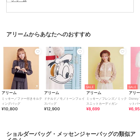
サイズ
Ｆ
素材
本体 合成皮革 裏生地 ﾎ゜ﾘｴｽﾃﾙ
商品のお取り扱い方法
原産国
中国
アリームからあなたへのおすすめ
SALE
SALE
アリーム
アリーム
アリーム
アリ
ミッキー／ファー付きキルテ
ドナルド／モノトーンフェイ
ミッキー／フレンズ／ミック
Disn
ィングバッグ
スバッグ
スニットカーディガン
ットパ
¥10,800
¥12,900
¥8,699
¥6,9
ショルダーバッグ・メッセンジャーバッグの類似ア