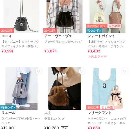
期間限定SALE
まとめ割
20%OFF
20%OFF
¥200ｸｰﾎﾟﾝ
エニィ
アー・ヴェ・ヴェ
フォートポイント
【ディズニー】ミッキーマウ
ファー巾着ショルダーバッグ
【LEE/リー】メッシュバッグ
ス／フェイクレザー巾着バッ
インナー巾着ポーチ付き シア
¥3,991
¥3,071
¥3,432
グ
ー感 巾着トート
2点以上で5%OFF
30%OFF
まとめ割
¥888ｸｰﾎﾟﾝ
ヌエール
エミ
マリークワント
ラインテープ2WAY巾着トート
巾着ミニバッグ
マリークワント エコバッグ/
バッグ
マイバッグ 巾着付き キル
¥12,001
¥10,780
¥3,850
ティング柄
予約