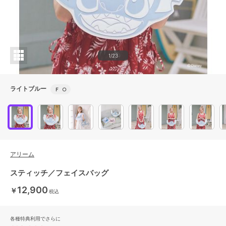
1/23
ライトブルー
Ｆ
○
アリーム
スティッチ／フェイスバッグ
12,900
￥
税込
各種特典利用でさらに