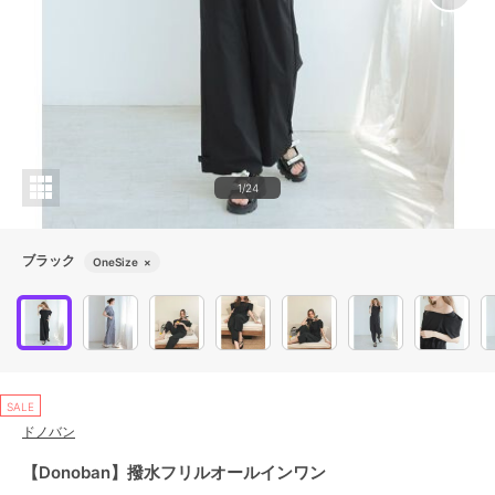
1/24
ブラック
OneSize
×
SALE
ドノバン
【Donoban】撥水フリルオールインワン