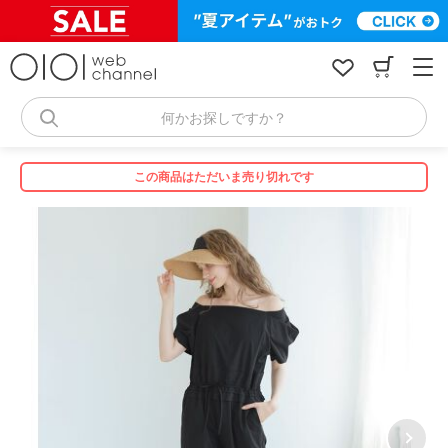
コ
ン
テ
ン
ツ
へ
何かお探しですか？
ス
キ
ッ
この商品はただいま売り切れです
プ