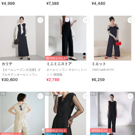
¥4,999
¥7,389
¥4,480
ムサロペット アシメショルダ
ー
期間限定SALE
カリテ
ミニミニストア
ミエット
【オールシーズン大活躍】ダ
オールインワン サロペットパ
ﾌﾘﾙｵﾌｼｮﾙｵｰﾙｲﾝﾜﾝ
ブルサテンオールインワン
ンツ 韓国風
¥30,800
¥2,789
¥6,259
PR
PR
PR
期間限定SALE
期間限定SALE
期間限定SALE
¥1888ｸｰﾎﾟﾝ
¥888ｸｰﾎﾟﾝ