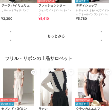
期間限定SALE
¥500ｸｰﾎﾟﾝ
ジーラ バイ リュリュ
ファッションレター
テディショップ
サロペットワイドパンツ
ツィルワイドサロペットパン
レディース きれいめワイドレ
ツ
ッグオールインワンサロペッ
¥3,300
¥5,610
¥5,780
ト/オーバーオール
もっとみる
フリル・リボンの上品サロペット
期間限定SALE
期間限定SALE
¥500ｸｰﾎﾟﾝ
¥200ｸｰﾎﾟﾝ
セゾン ド パピヨン
ラナン
クラシカルエルフ