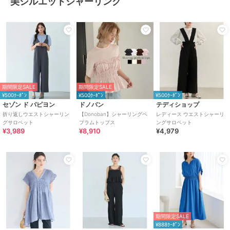
美シルエットシャーリング
期間限定SALE
期間限定SALE
¥500ｸｰﾎﾟﾝ
¥500ｸｰﾎﾟﾝ
¥500ｸｰﾎﾟﾝ
セゾン ド パピヨン
ドノバン
テディショップ
折り返しウエストシャーリン
【Donoban】シャーリングペ
レディース ウエストシャーリ
グサロペット
プラムトップス
ングサロペット
¥3,989
¥8,910
¥4,979
期間限定SALE
¥888ｸｰﾎﾟﾝ