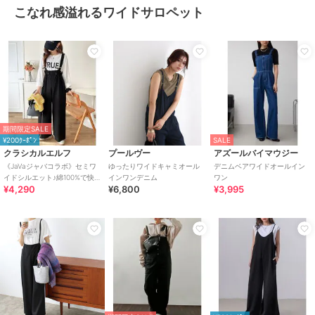
こなれ感溢れるワイドサロペット
期間限定SALE
¥200ｸｰﾎﾟﾝ
SALE
クラシカルエルフ
プールヴー
アズールバイマウジー
《JaVaジャバコラボ》セミワ
ゆったりワイドキャミオール
デニムベアワイドオールイン
イドシルエット♪綿100%で快適
インワンデニム
ワン
¥4,290
¥6,800
¥3,995
◎ワークデニム サロペット