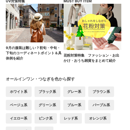
UV対策特集
MUST BUY ITEM
9月の服装は難しい？初旬・中旬・
下旬のコーディネートポイント＆具
花粉対策特集 ファッション・お出
体例を紹介
かけ・おうち雑貨をまとめて紹介
オールインワン・つなぎを色から探す
ホワイト系
ブラック系
グレー系
ブラウン系
ベージュ系
グリーン系
ブルー系
パープル系
イエロー系
ピンク系
レッド系
オレンジ系