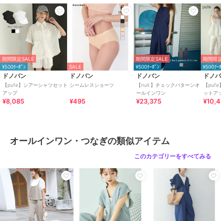
性別タイプ
レディース
オールインワン・サロペット
／
オールインワン・つなぎ
カラー
ブラック、チェック
サイズ
OneSize
期間限定SALE
期間限定SALE
期間限定
¥500ｸｰﾎﾟﾝ
SALE
¥500ｸｰﾎﾟﾝ
¥500ｸｰ
素材
ナイロン 100％
ドノバン
ドノバン
ドノバン
ドノ
商品のお取り扱い方法
【pufe】シアーシャツセット
シームレスショーツ
【null.】チェックパターンオ
【puf
アップ
ールインワン
ットア
特徴
オールインワン・サロペット
¥8,085
¥495
¥23,375
¥10,
ナイロン
/
無地
/
チェック柄
/
UVカット加工
/
洗える
/
撥水／
防水加工
/
テーパード
オールインワン・つなぎの類似アイテム
オールインワン・つなぎ
このカテゴリーをすべてみる
ナイロン
/
無地
/
チェック柄
/
UVカット加工
/
洗える
/
撥水／
防水加工
/
テーパード
原産国
中国