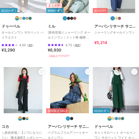
まとめ割
¥200ｸｰﾎﾟﾝ
¥888ｸｰﾎﾟﾝ
40%OFF
ドゥーベル
ミル
アーバンリサーチ サニーレーベル
オールインワン サロペット ハ
[新色登場♪] シャーリング オー
シャーリングオールインワン
イウエスト
ルインワン / ドット柄 楊柳 ギ
¥5,214
ンガム 【mil(ミル)】
4.00
4.75
（
4件
）
（
16件
）
¥3,290
¥6,930
2点以上で10%OFF
期間限定SALE
¥200ｸｰﾎﾟﾝ
コカ
アーバンリサーチ サニーレーベル
ドゥーベル
＼新色登場／【シワになりに
ペプラムフリルアソートオー
キャミサロペット オールイン
くい・吸水速乾】シボシャー
ルインワン
ワン サロペット ワイド セット