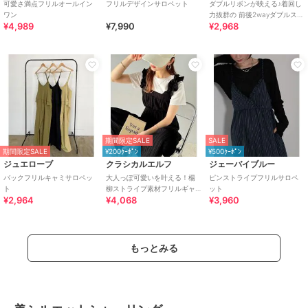
可愛さ満点フリルオールイン
フリルデザインサロペット
ダブルリボンが映える♪着回し
ワン
力抜群の 前後2wayダブルスト
¥4,989
¥7,990
¥2,968
ラップリボン紐サロペット
期間限定SALE
SALE
期間限定SALE
¥200ｸｰﾎﾟﾝ
¥500ｸｰﾎﾟﾝ
ジュエローブ
クラシカルエルフ
ジェーバイブルー
バックフリルキャミサロペッ
大人っぽ可愛いを叶える！楊
ピンストライプフリルサロペ
ト
柳ストライプ素材フリルギャ
ット
¥2,964
¥4,068
¥3,960
ザーショルダー オールインワ
ンサロペット
もっとみる