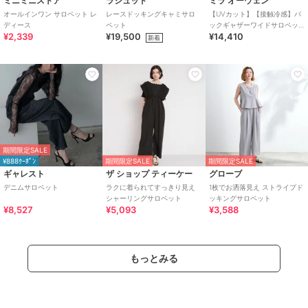
ミニミニストア
ラシュッド
ミラ オーウェン
オールインワン サロペット レ
レースドッキングキャミサロ
【UVカット】【接触冷感】バ
ディース
ペット
ックギャザーワイドサロペッ
¥2,339
¥19,500
¥14,410
ト
新着
期間限定SALE
¥888ｸｰﾎﾟﾝ
期間限定SALE
期間限定SALE
ギャレスト
ザ ショップ ティーケー
グローブ
デニムサロペット
ラクに着られてすっきり見え
1枚でお洒落見え ストライプド
シャーリングサロペット
ッキングサロペット
¥8,527
¥5,093
¥3,588
もっとみる