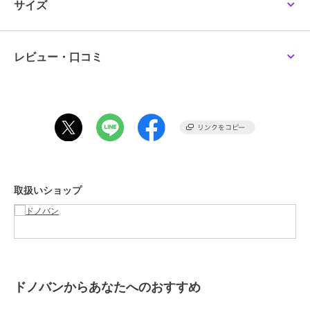
サイズ
にもオススメなアイテムです。
※生地に撥水加工をしております。
完全な防水ではなく、洗濯を繰り返すと効果が弱まってきます。
レビュー・口コミ
柔軟剤を使用しますと、水分をはじく効果の上に柔軟剤の膜を張るこ
とになり、はじく効力が半減してしまいますので、柔軟剤は使用しな
いでください。
効果は永久的なものではございませんのでご了承くださいませ。
■生地感
透け感：チェックのみやや有、裏地：なし、生地の厚さ：やや薄手、
伸縮性：あり、ポケット：2
取扱いショップ
[型番:dza506pt7111]
ブランド
ドノバン
ショップ
ドノバン
商品カテゴリ
オールインワン・サロペット
／
ドノバンからあなたへのおすすめ
オールインワン・つなぎ