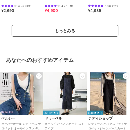
リングフリルオールインワン
アップ風
4.25
4.25
5.00
（
8件
）
（
4件
）
（
1件
）
全2色
¥2,690
¥4,900
¥4,989
もっとみる
あなたへのおすすめアイテム
¥200ｸｰﾎﾟﾝ
¥500ｸｰﾎﾟﾝ
ベルシー
ドゥーベル
テディショップ
オーバーオール レディース サ
オールインワン スカート スト
レディース バックスリットサ
ロペット オールインワン デニ
ライプ
ロペットジャンパースカート