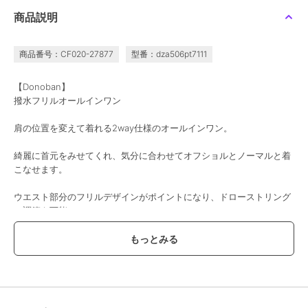
商品説明
商品番号：CF020-27877
型番：dza506pt7111
【Donoban】
撥水フリルオールインワン
肩の位置を変えて着れる2way仕様のオールインワン。
綺麗に首元をみせてくれ、気分に合わせてオフショルとノーマルと着
こなせます。
ウエスト部分のフリルデザインがポイントになり、ドローストリング
で調節も可能。
可愛く体型カバーしてくれます。
裾ボタンを留める位置で、シルエットを変えれるのでパンツのシルエ
ットも2wayで楽しんでいただけます。
撥水、UV機能、ストレッチ性も兼ね備えているのでレジャーシーン