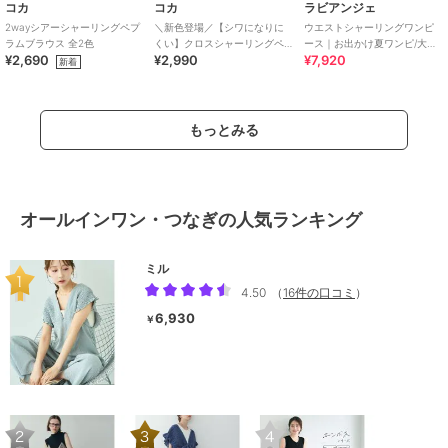
コカ
コカ
ラビアンジェ
2wayシアーシャーリングペプ
＼新色登場／【シワになりに
ウエストシャーリングワンピ
ラムブラウス 全2色
くい】クロスシャーリングペ
ース｜お出かけ夏ワンピ/大人
¥2,690
¥2,990
¥7,920
プラムオールインワン 全2色
リラックス/細見え/サラッと涼
新着
しく/体型カバー
もっとみる
オールインワン・つなぎの人気ランキング
ミル
4.50
（
16件の口コミ
）
6,930
￥