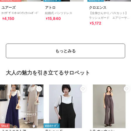
ユアーズ
アトロ
クロエンス
ﾀｯｸﾃﾞｻﾞｲﾝｵｰﾙｲﾝﾜﾝ/ﾗｯｼｭｶﾞｰﾄﾞ
結婚式 パンツドレス
【全身ひんやり／UVカット】
ラッシュガード エアリーサ
4,150
15,840
¥
¥
ロペット
5,172
¥
もっとみる
大人の魅力を引き立てるサロペット
SALE
¥888ｸｰﾎﾟﾝ