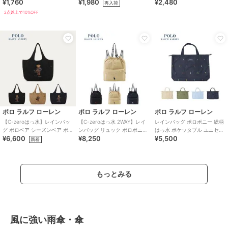
¥1,760
¥1,980
¥2,480
生地 大きい開け口 収納力バツ
無地 シンプル 梅雨 撥水
仕様 撥水
再入荷
グン】
2点以上で10%OFF
ポロ ラルフ ローレン
ポロ ラルフ ローレン
ポロ ラルフ ローレン
【C-zeroはっ水】レインバッ
【C-zeroはっ水 2WAY】レイ
レインバッグ ポロポニー 総柄
グ ポロベア シーズンベア ポケ
ンバッグ リュック ポロポニー
はっ水 ポケッタブル ユニセッ
¥6,600
¥8,250
¥5,500
ッタブル ユニセックス 75D
ワンポイント 無地 ユニセック
クス
新着
ス
もっとみる
風に強い雨傘・傘