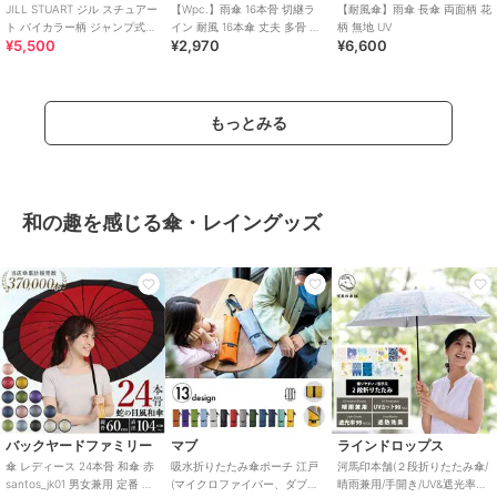
JILL STUART ジル スチュアー
【Wpc.】雨傘 16本骨 切継ラ
【耐風傘】雨傘 長傘 両面柄 花
ト バイカラー柄 ジャンプ式耐
イン 耐風 16本傘 丈夫 多骨 傘
柄 無地 UV
¥5,500
¥2,970
¥6,600
風雨傘（長傘）
レディース おしゃれ 長傘
もっとみる
和の趣を感じる傘・レイングッズ
バックヤードファミリー
マブ
ラインドロップス
傘 レディース 24本骨 和傘 赤
吸水折りたたみ傘ポーチ 江戸
河馬印本舗(２段折りたたみ傘/
santos_jk01 男女兼用 定番 カ
(マイクロファイバー、ダブル
晴雨兼用/手開き/UV&遮光率