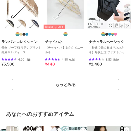
期間限定SALE
ランバン コレクション
チャイハネ
ナチュラルベーシック
長傘 リーフ柄 サテンプリント
【チャイハネ】おかかビニー
【秒速で畳める折りたたみ
耐風傘 レディース
ル傘
傘】形状記憶 ファストシャッ
ト 雨傘 晴雨兼用 メンズ ユニ
4.50
4.50
3.83
（
2件
）
（
4件
）
（
6件
）
セックス 機能
¥5,500
¥440
¥2,480
もっとみる
あなたへのおすすめアイテム