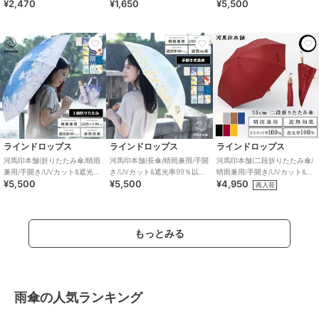
¥2,470
¥1,650
¥5,500
サ かさ 和柄 撥水
ファスナー、和柄、おしゃれ)
99％以上/遮熱/はっ水/和柄/寒
竹)
ラインドロップス
ラインドロップス
ラインドロップス
河馬印本舗(折りたたみ傘/晴雨
河馬印本舗(長傘/晴雨兼用/手開
河馬印本舗(二段折りたたみ傘/
兼用/手開き/UVカット&遮光率
き/UVカット&遮光率99％以上/
晴雨兼用/手開き/UVカット&遮
¥5,500
¥5,500
¥4,950
99％以上/遮熱/はっ水/和柄/寒
遮熱/はっ水/和柄/寒竹)
光率100％以上/遮熱/無地/寒竹)
再入荷
竹)
もっとみる
雨傘の人気ランキング