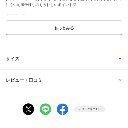
にくい耐風仕様なのもうれしいポイント◎
〇DETAIL〇
・タイプ：長傘
・開閉：ワンタッチジャンプ
・手元：質感のあるマット手元
・骨数：7本
・スライドカバー型（一体型仕様）
・晴雨兼用
・耐風仕様
サイズ
・耐久性に優れたグラスファイバー骨を使用
【素材】
ポリエステル100%
レビュー・口コミ
【生産国】 中国
【サイズ】
[親骨の長さ]60cm／[直径]100cm／[全長]約87.5cm
※重さ・サイズは目安です。
【重量】
約335g
※ご覧のモニターにより実物と色味が異なる場合がございます。予め