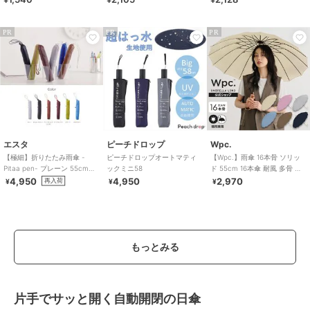
ブ
PR
PR
PR
エスタ
ピーチドロップ
Wpc.
【極細】折りたたみ雨傘 -
ピーチドロップオートマティ
【Wpc.】雨傘 16本骨 ソリッ
Pitaa pen- プレーン 55cm
ックミニ58
ド 55cm 16本傘 耐風 多骨 晴
UV ユニセックス
雨兼用 傘 レディース 長傘
4,950
4,950
2,970
再入荷
¥
¥
¥
もっとみる
片手でサッと開く自動開閉の日傘