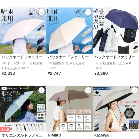
バックヤードファミリー
バックヤードファミリー
バックヤードファミリー
UV オールウェザー 自動開閉
UV 自動開閉 折りたたみ傘
UV 自動開閉 折りたたみ傘
折りたたみ傘 50cm
53cm
58cm
¥2,333
¥2,747
¥3,380
SALE
オリエンタルトラフィック
HIMIKO
KIZAWA