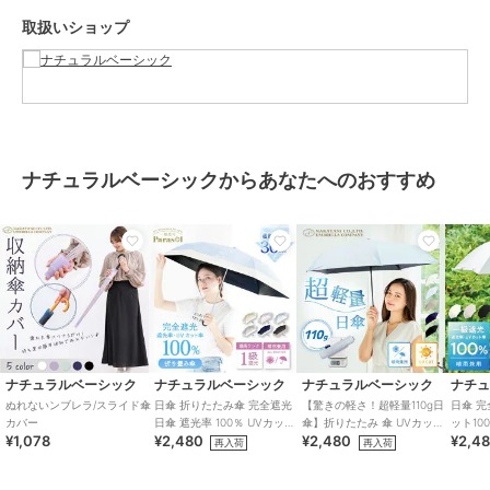
ご了承ください。
取扱いショップ
ブランド
ナチュラルベーシック
ショップ
ナチュラルベーシック
商品カテゴリ
傘・レイングッズ
／
雨傘
ナチュラルベーシックからあなたへのおすすめ
性別タイプ
レディース
傘・レイングッズ
／
雨傘
メンズ
傘・レイングッズ
／
雨傘
カラー
サックス(60cm)、ミント(60cm)、
パープル(60cm)、ベージュ(60c
m)、ネイビー(65cm)、ブラック(65
cm)、グレー(65cm)
サイズ
60,65
ナチュラルベーシック
ナチュラルベーシック
ナチュラルベーシック
ナチ
ぬれないンブレラ/スライド傘
日傘 折りたたみ傘 完全遮光
【驚きの軽さ！超軽量110g日
日傘 完
素材
生地：ポリエステル
カバー
日傘 遮光率 100％ UVカット
傘】折りたたみ 傘 UVカット
ット10
親骨：グラスファイバー
¥1,078
¥2,480
¥2,480
¥2,4
バイカラー
99.9% 高遮光
風仕様 
再入荷
再入荷
中棒：グラスファイバー
手元：PPマット