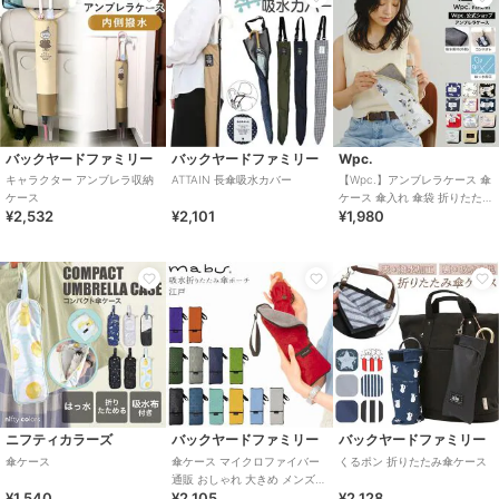
バックヤードファミリー
バックヤードファミリー
Wpc.
キャラクター アンブレラ収納
ATTAIN 長傘吸水カバー
【Wpc.】アンブレラケース 傘
ケース
ケース 傘入れ 傘袋 折りたたみ
¥2,532
¥2,101
¥1,980
傘ケース 撥水 レディース 女性
ニフティカラーズ
バックヤードファミリー
バックヤードファミリー
傘ケース
傘ケース マイクロファイバー
くるポン 折りたたみ傘ケース
通販 おしゃれ 大きめ メンズ
¥1,540
¥2,105
¥2,128
レディース ブランド mabu マ