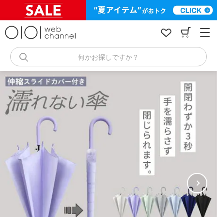
コ
ン
テ
ン
ツ
へ
何かお探しですか？
ス
キ
ッ
プ