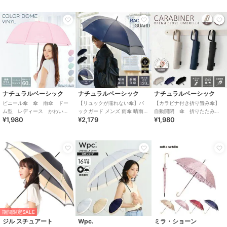
ナチュラルベーシック
ナチュラルベーシック
ナチュラルベーシック
ビニール傘 傘 雨傘 ドー
【リュックが濡れない傘】バ
【カラビナ付き折り畳み傘】
ム型 レディース かわい
ックガード メンズ 雨傘 晴雨兼
自動開閉 傘 折りたたみ
¥1,980
¥2,179
¥1,980
い 大きめ 耐風 軽量 軽
用 濡れない リュック 耐風 ジ
傘 軽量 耐風 晴雨兼用
い
ャンプ
レディース メンズ
期間限定SALE
ジル スチュアート
Wpc.
ミラ・ショーン