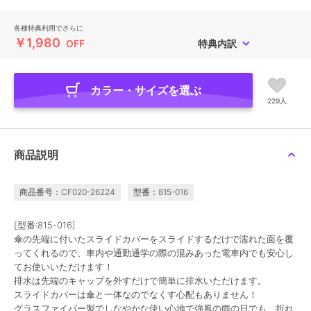
各種特典利用でさらに
￥1,980
OFF
特典内訳
カラー・サイズを選ぶ
229人
商品説明
商品番号：CF020-26224
型番：815-016
[型番:815-016]
傘の先端に付いたスライドカバーをスライドするだけで濡れた面を覆
ってくれるので、車内や通勤通学の際の混みあった電車内でも安心し
てお使いいただけます！
排水は先端のキャップを外すだけで簡単に排水いただけます。
スライドカバーは傘と一体なのでなくす心配もありません！
グラスファイバー製でしなやかな使い心地で強風の雨の日でも、折れ