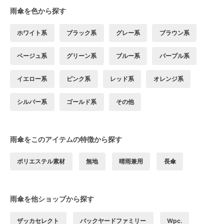
雨傘を色から探す
ホワイト系
ブラック系
グレー系
ブラウン系
ベージュ系
グリーン系
ブルー系
パープル系
イエロー系
ピンク系
レッド系
オレンジ系
シルバー系
ゴールド系
その他
雨傘をこのアイテムの特徴から探す
ポリエステル素材
無地
晴雨兼用
長傘
雨傘を他ショップから探す
ザッカセレクト
バックヤードファミリー
Wpc.