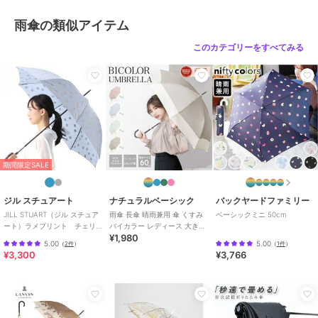
開閉：ジャンプ
雨傘の類似アイテム
商品のお取り扱い方法
特徴
傘・レイングッズ
このカテゴリーをすべてみる
ポリエステル素材
/
無地
/
晴雨
兼用
/
長傘
雨傘
ポリエステル素材
/
無地
/
晴雨
兼用
/
長傘
原産国
中国製
期間限定SALE
ジル スチュアート
ナチュラルベーシック
バックヤードファミリー
JILL STUART（ジル スチュア
雨傘 長傘 晴雨兼用 傘 くすみ
ベーシックミニ 50cm
ート）ラメプリント チェリ
バイカラー レディース 大き目
¥1,980
ー柄 雨傘（長傘）
軽量 耐風 丈夫 ジャンプ式
5.00
5.00
（
2件
）
（
1件
）
¥3,300
¥3,766