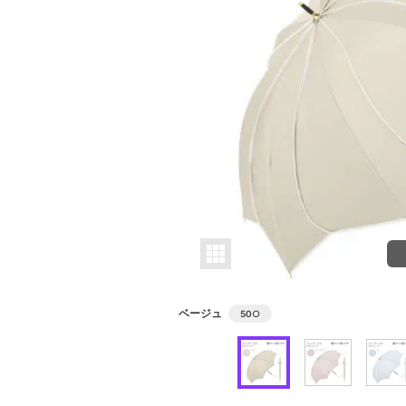
ベージュ
50
○