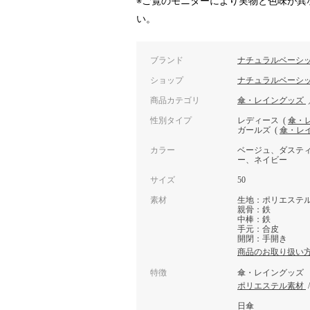
※ご覧のモニターにより実物と色味が異
い。
ブランド
ナチュラルベーシ
ショップ
ナチュラルベーシ
商品カテゴリ
傘・レイングッズ
性別タイプ
レディース
(
傘・
ガールズ
(
傘・レ
カラー
ベージュ、ダステ
ー、ネイビー
サイズ
50
素材
生地：ポリエステ
親骨：鉄
中棒：鉄
手元：合皮
開閉：手開き
商品のお取り扱い
特徴
傘・レイングッズ
ポリエステル素材
日傘