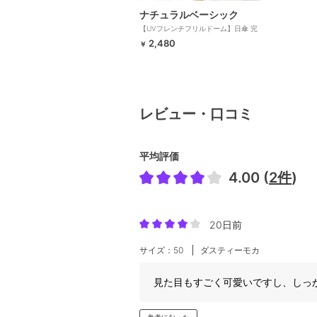
ナチュラルベーシック
【UVフレンチフリルドーム】日傘 完
全遮光 遮光率100％ UV カット 遮熱
2,480
￥
ドーム型 軽量
レビュー・口コミ
平均評価
4.00 (
2件
)
20日前
サイズ：50
ダスティーモカ
見た目もすごく可愛いですし、しっ
参考になった