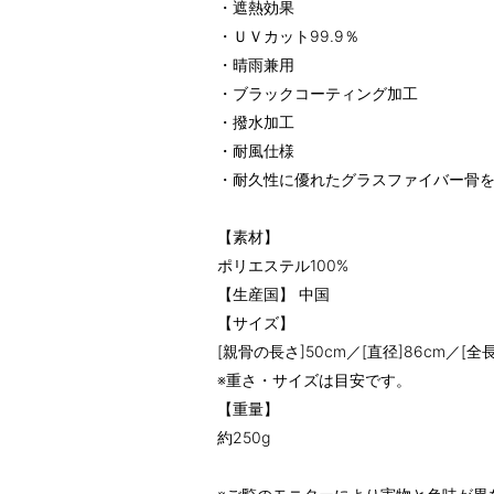
・遮熱効果
・ＵＶカット99.9％
・晴雨兼用
・ブラックコーティング加工
・撥水加工
・耐風仕様
・耐久性に優れたグラスファイバー骨
【素材】
ポリエステル100%
【生産国】 中国
【サイズ】
[親骨の長さ]50cm／[直径]86cm／[全長
※重さ・サイズは目安です。
【重量】
約250g