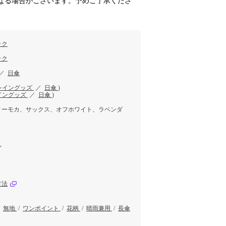
なる場合がございます。予めご了承くださ
ック
ック
／
日傘
レイングッズ
／
日傘
)
イングッズ
／
日傘
)
ィーモカ、サックス、オフホワイト、ラベンダ
ル
方法
/
無地
/
ワンポイント
/
花柄
/
晴雨兼用
/
長傘