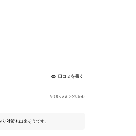
口コミを書く
ちはるん
さま (40代 女性)
かり対策も出来そうです。