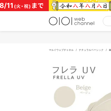
コ
ン
テ
ン
ツ
へ
ス
キ
ッ
プ
マルイウェブチャネル
/
ナチュラルベーシック
/