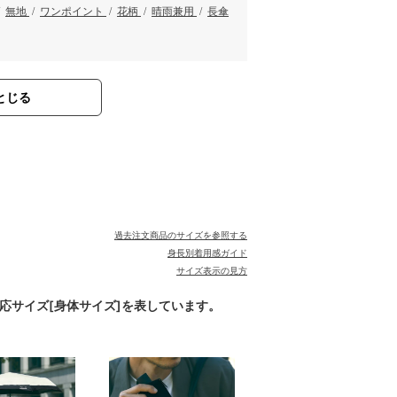
/
無地
/
ワンポイント
/
花柄
/
晴雨兼用
/
長傘
とじる
過去注文商品のサイズを参照する
身長別着用感ガイド
サイズ表示の見方
対応サイズ[身体サイズ]を表しています。