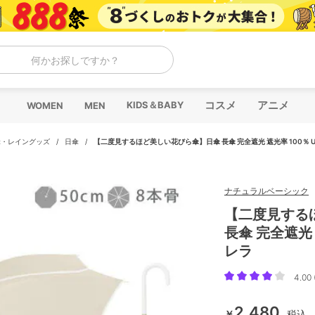
何かお探しですか？
コスメ
アニメ
KIDS＆BABY
WOMEN
MEN
傘・レイングッズ
/
日傘
/
【二度見するほど美しい花びら傘】日傘 長傘 完全遮光 遮光率 100％ U
ナチュラルベーシック
【二度見する
長傘 完全遮光 
レラ
4.00 
2,480
￥
税込