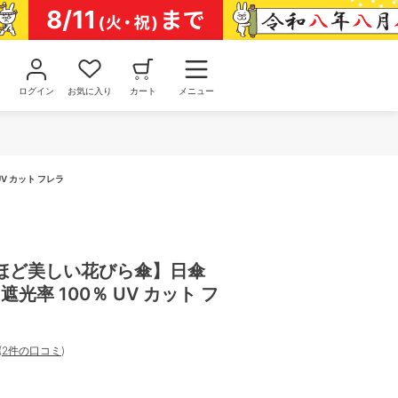
ログイン
お気に入り
カート
メニュー
V カット フレラ
ほど美しい花びら傘】日傘
遮光率 100％ UV カット フ
(
2件の口コミ
)