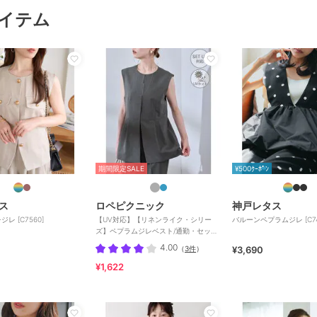
イテム
期間限定SALE
¥500ｸｰﾎﾟﾝ
ス
ロペピクニック
神戸レタス
レ [C7560]
【UV対応】【リネンライク・シリー
バルーンペプラムジレ [C74
ズ】ペプラムジレベスト/通勤・セット
アップ対応
4.00
（
3件
）
¥3,690
¥1,622