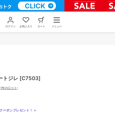
ログイン
お気に入り
カート
メニュー
ジレ [C7503]
(
1件の口コミ
)
クーポンプレゼント！ >