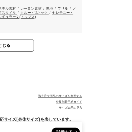
ステル素材
/
レーヨン素材
/
無地
/
フリル
/
ノ
フスタイル
/
クルー・Uネック
/
セレモニー・
レギュラー丈(トップス)
とじる
過去注文商品のサイズを参照する
身長別着用感ガイド
サイズ表示の見方
対応サイズ[身体サイズ]を表しています。