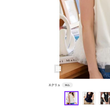
エクリュ
M
△