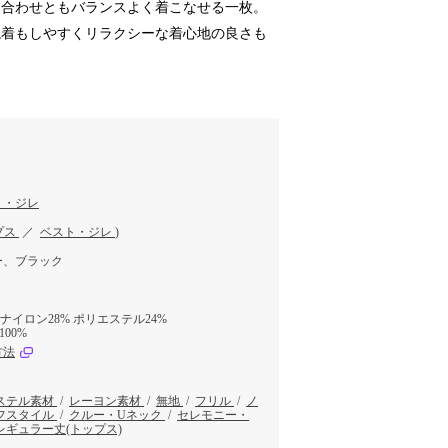
ム合わせともバランスよく着こなせる一枚。
ね着もしやすくリラクシーな着心地の良さも
ト・ジレ
プス
／
ベスト・ジレ
)
ー、ブラック
 ナイロン28% ポリエステル24%
00%
方法
ステル素材
/
レーヨン素材
/
無地
/
フリル
/
ノ
フスタイル
/
クルー・Uネック
/
セレモニー・
レギュラー丈(トップス)