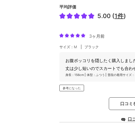
平均評価
5.00 (
1件
)
3ヶ月前
サイズ：M
ブラック
お腹ポッコリを隠したく購入しまし
丈は少し短いのでスカートでも合わ
身長：156cm
体型：ふつう
普段の着用サイズ：S
参考になった
口コミ
口