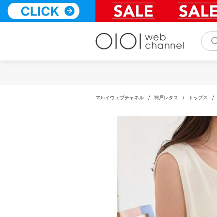
コ
ン
テ
ン
ツ
へ
ス
キ
ッ
プ
マルイウェブチャネル
/
神戸レタス
/
トップス