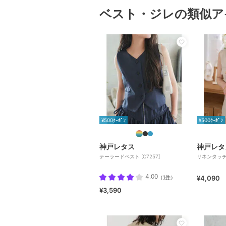
ベスト・ジレの類似ア
¥500ｸｰﾎﾟﾝ
¥500ｸｰﾎﾟﾝ
神戸レタス
神戸レタ
テーラードベスト [C7257]
リネンタッチジ
4.00
（
1件
）
¥4,090
¥3,590