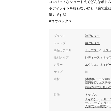
コンパクトなショート丈でどんなボト
ボディラインを拾わないゆとり感で重
魅力です◎
#コウベレタス
ブランド
神戸レタス
ショップ
神戸レタス
商品カテゴリ
トップス
／
ベス
性別タイプ
レディース
(
トッ
カラー
エクリュ、ネイビ
サイズ
M
素材
(本体)レーヨン48%
(別布)ポリエステル1
商品のお取り扱い
特徴
トップス
ナイロン
/
ポリエ
ースリーブ
/
ライ
入学式・卒業式
/