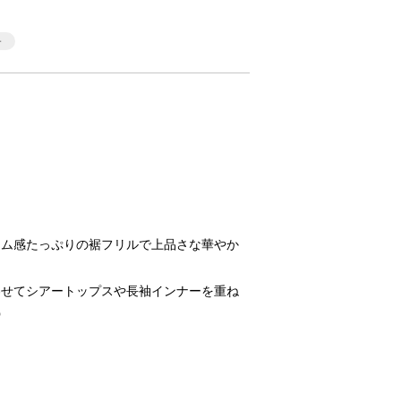
ーム感たっぷりの裾フリルで上品さな華やか
わせてシアートップスや長袖インナーを重ね
◎