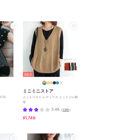
SALE
ミニミニストア
76]
ニットベスト レディース ニットジレ秋
冬
3.46
（
13件
）
¥1,749