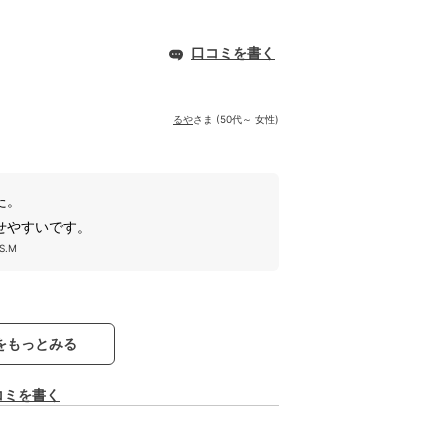
口コミを書く
るや
さま (50代～ 女性)
た。
せやすいです。
.M
をもっとみる
コミを書く