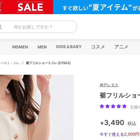
何かお探しですか？
コスメ
アニメ
KIDS＆BABY
WOMEN
MEN
/
ベスト・ジレ
/
裾フリルショートジレ [C7503]
神戸レタス
裾フリルショート
5.00 
3,490
￥
税込
今すぐ使える
2,000円