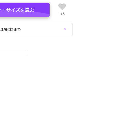
ー・サイズを選ぶ
11人
象
8/6(木)まで