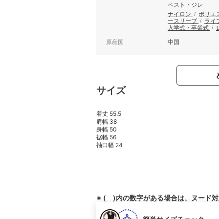
ベスト・ジレ
ナイロン
/
ポリエ
ースリーブ
/
ライ
入学式・卒業式
/
原産国
中国
サイズ
着丈 55.5
肩幅 38
身幅 50
裾幅 56
袖口幅 24
※ ( )内の数字がある場合は、ヌード