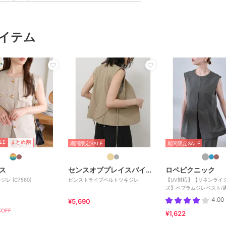
イテム
LE
まとめ割
期間限定SALE
期間限定SALE
ス
センスオブプレイスバイアーバンリサーチ
ロペピクニック
レ [C7560]
ピンストライプベルトツキジレ
【UV対応】【リネンライ
ズ】ペプラムジレベスト/
アップ対応
4.00
¥5,690
OFF
¥1,622