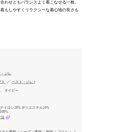
ム合わせともバランスよく着こなせる一枚。
ね着もしやすくリラクシーな着心地の良さも
ト・ジレ
プス
／
ベスト・ジレ
)
ュ、ネイビー
 ナイロン28% ポリエステル24%
00%
方法
ステル素材
/
レーヨン素材
/
無地
/
フリル
/
ノ