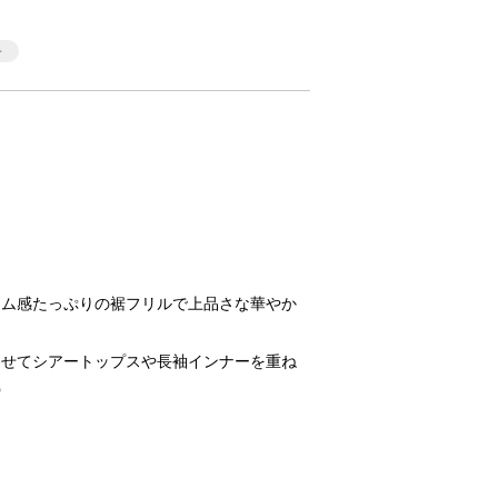
ーム感たっぷりの裾フリルで上品さな華やか
わせてシアートップスや長袖インナーを重ね
◎