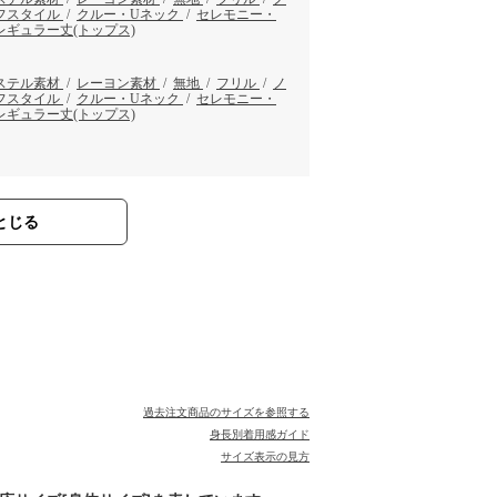
フスタイル
/
クルー・Uネック
/
セレモニー・
レギュラー丈(トップス)
ステル素材
/
レーヨン素材
/
無地
/
フリル
/
ノ
フスタイル
/
クルー・Uネック
/
セレモニー・
レギュラー丈(トップス)
とじる
過去注文商品のサイズを参照する
身長別着用感ガイド
サイズ表示の見方