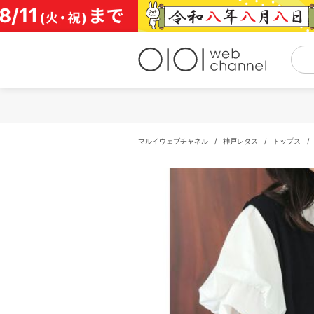
コ
ン
テ
ン
ツ
へ
ス
キ
ッ
プ
マルイウェブチャネル
/
神戸レタス
/
トップス