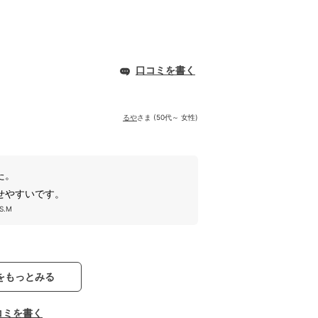
口コミを書く
るや
さま (50代～ 女性)
た。
せやすいです。
.M
をもっとみる
コミを書く