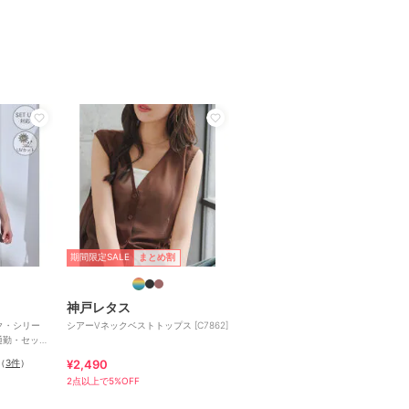
期間限定SALE
まとめ割
神戸レタス
ク・シリー
シアーVネックベストトップス [C7862]
通勤・セット
（
3件
）
¥2,490
2点以上で5%OFF