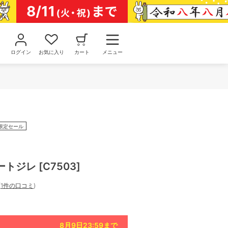
ログイン
お気に入り
カート
メニュー
限定セール
ジレ [C7503]
(
1件の口コミ
)
8月9日23:59
まで