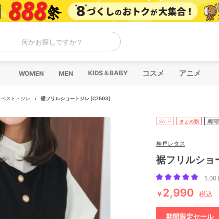
何かお探しですか？
コスメ
アニメ
KIDS＆BABY
WOMEN
MEN
/
ベスト・ジレ
/
裾フリルショートジレ [C7503]
SALE
まとめ割
期間
神戸レタス
裾フリルショート
5.00 
2,990
￥
税込
期間限定セール