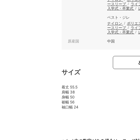
ースリーブ
/
ライ
入学式・卒業式
/
ベスト・ジレ
ナイロン
/
ポリエ
ースリーブ
/
ライ
入学式・卒業式
/
原産国
中国
サイズ
着丈 55.5
肩幅 38
身幅 50
裾幅 56
袖口幅 24