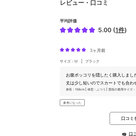
レビュー・口コミ
平均評価
5.00 (
1件
)
3ヶ月前
サイズ：M
ブラック
お腹ポッコリを隠したく購入しまし
丈は少し短いのでスカートでも合わ
身長：156cm
体型：ふつう
普段の着用サイズ：S
参考になった
口コミ
口