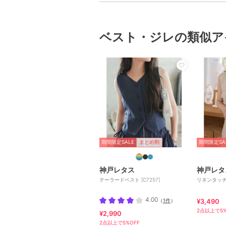
ベスト・ジレの類似ア
期間限定SALE
期間限定SA
まとめ割
神戸レタス
神戸レタ
テーラードベスト [C7257]
リネンタッチジ
4.00
（
1件
）
¥3,490
2点以上で5%
¥2,990
2点以上で5%OFF