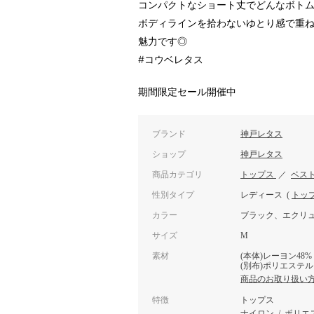
コンパクトなショート丈でどんなボト
ボディラインを拾わないゆとり感で重
魅力です◎
#コウベレタス
期間限定セール開催中
ブランド
神戸レタス
ショップ
神戸レタス
商品カテゴリ
トップス
／
ベス
性別タイプ
レディース
(
トッ
カラー
ブラック、エクリ
サイズ
M
素材
(本体)レーヨン48%
(別布)ポリエステル1
商品のお取り扱い
特徴
トップス
ナイロン
/
ポリエ