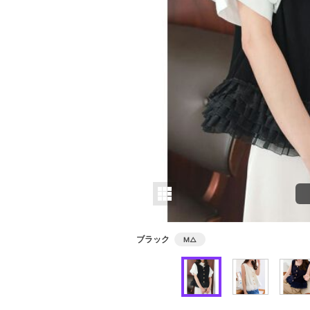
ブラック
M
△