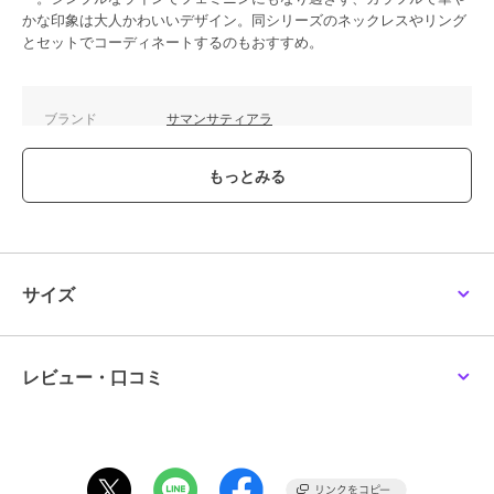
かな印象は大人かわいいデザイン。同シリーズのネックレスやリング
とセットでコーディネートするのもおすすめ。
ブランド
サマンサティアラ
ショップ
サマンサティアラ
商品カテゴリ
アクセサリー・ヘアアクセサリー
／
ブレスレット・バングル
性別タイプ
レディース
アクセサリー・ヘアアクセサリー
／
ブレスレット・バングル
サイズ
カラー
SILVER PGﾒｯｷ
サイズ
18cm
レビュー・口コミ
素材
SILVER PGﾒｯｷ×ｼﾝｾﾃｨｯｸﾋﾟﾝｸﾙﾋﾞｰ×
キュービックジルコニア
商品のお取り扱い方法
原産国
中国