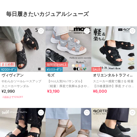
毎日履きたいカジュアルシューズ
まとめ割
期間限定SALE
¥200ｸｰﾎﾟﾝ
¥500ｸｰﾎﾟﾝ
SALE
ヴィヴィアン
モズ
オリエンタルトラフィック
やわらかソールレースアップ
【moz人気No.1サンダル】
スニーカー感覚で履ける 軽量
スニーカーサンダル
〔軽量〕厚底で美脚＆歩きや
【26春夏新作】厚底 ナイロン
¥2,990
¥3,190
¥6,000
すい！疲れにくいフィット感
スポーツサンダル /OT3232
のスポーツサンダル
2点以上で10%OFF