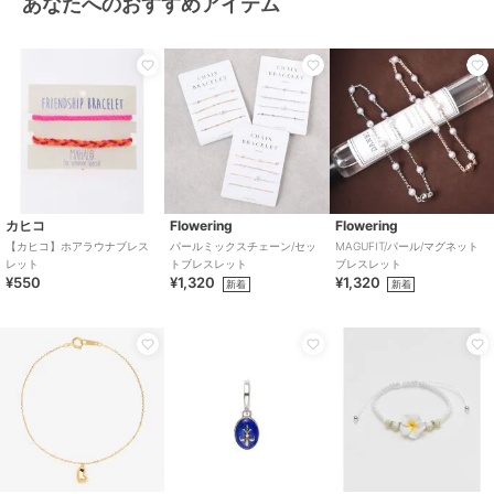
あなたへのおすすめアイテム
カヒコ
Flowering
Flowering
【カヒコ】ホアラウナブレス
パールミックスチェーン/セッ
MAGUFIT/パール/マグネット
レット
トブレスレット
ブレスレット
¥550
¥1,320
¥1,320
新着
新着