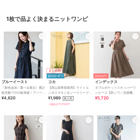
1枚で品よく決まるニットワンピ
まとめ割
¥200ｸｰﾎﾟﾝ
20%OFF
ブルーイースト
コカ
インデックス
《新色追加 / 選べる着丈》累計
【西山茉希様着用】ライトエ
ダブルポケットスキッパーワ
販売数70000枚突破！アソー
ンボスマキシ丈ノースリーブ
ンピース【防シワ／洗濯機
¥4,620
¥1,989
¥5,720
ト柄ワンピース
ワンピース 全4色 / シワになり
OK】《XS～3L／6col》
再入荷
にくい・速乾
2点以上で10%OFF