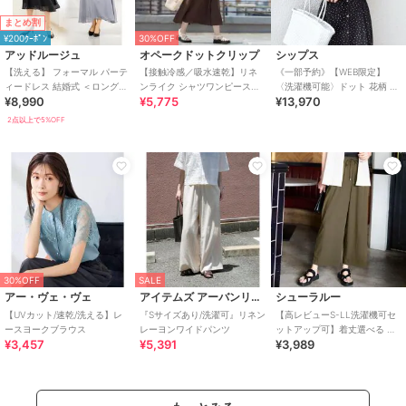
まとめ割
¥200ｸｰﾎﾟﾝ
30%OFF
アッドルージュ
オペークドットクリップ
シップス
【洗える】 フォーマル パーテ
【接触冷感／吸水速乾】リネ
《一部予約》【WEB限定】
ィードレス 結婚式 ＜ロング丈
ンライク シャツワンピース
〈洗濯機可能〉ドット 花柄 サ
¥8,990
¥5,775
¥13,970
有＞ S~4L
《洗濯機OK》
イド プリーツ フレンチスリー
ブ ワンピース
2点以上で5%OFF
30%OFF
SALE
アー・ヴェ・ヴェ
アイテムズ アーバンリサーチ
シューラルー
【UVカット/速乾/洗える】レ
『Sサイズあり/洗濯可』リネン
【高レビューS-LL洗濯機可セ
ースヨークブラウス
レーヨンワイドパンツ
ットアップ可】着丈選べる 軽
¥3,457
¥5,391
¥3,989
凛(かろりん) ひんやりフラップ
イージーパンツ