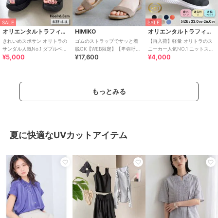
SALE
SALE
オリエンタルトラフィック
HIMIKO
オリエンタルトラフィック
きれいめスポサン オリトラの
ゴムのストラップでサッと着
【再入荷】軽量 オリトラのス
サンダル人気No.1 ダブルベル
脱OK【WEB限定】【卑弥呼
ニーカー人気NO.1 ニットスニ
¥5,000
¥17,600
¥4,000
ト スポーツサンダル /42207
26SS】ゴムストラップサンダ
ーカー スリッポン /3709
ル/661250
もっとみる
夏に快適なUVカットアイテム