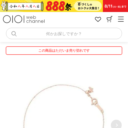
コ
ン
テ
ン
ツ
へ
何かお探しですか？
ス
キ
ッ
この商品はただいま売り切れです
プ