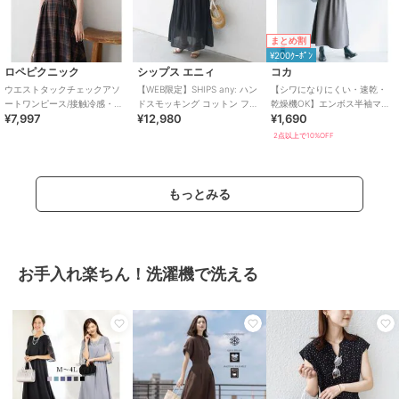
まとめ割
¥200ｸｰﾎﾟﾝ
ロペピクニック
シップス エニィ
コカ
ウエストタックチェックアソ
【WEB限定】SHIPS any: ハン
【シワになりにくい・速乾・
ートワンピース/接触冷感・防
ドスモッキング コットン フレ
乾燥機OK】エンボス半袖マキ
¥7,997
¥12,980
¥1,690
シワ・リンクコーデ
ア ノースリーブ ワンピース
シワンピース 全4色
2点以上で10%OFF
もっとみる
お手入れ楽ちん！洗濯機で洗える