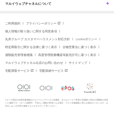
マルイウェブチャネルについて
ご利用規約
プライバシーポリシー
個人情報の取り扱いに関する同意条項
丸井グループ カスタマーハラスメント対応方針
cookieポリシー
特定商取引に関する法律に基づく表示
古物営業法に基づく表示
酒類販売管理者標識
高度管理医療機器等販売許可に基づく表示
マルイウェブチャネル出店のお問い合わせ
サイトマップ
宅配買取サービス
宅配収納サービス
※セール商品の比較対象価格はマルイウェブチャネル旧価格、またはメーカー希望小売価格に現在の消費税を加算
した価格です。※セール期間中、予告なく価格が変更となる場合・マルイ店舗価格と異なる場合がございます。お
支払いはご注文時の価格となりますのでご了承ください。