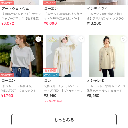
30%OFF
40%OFF
アー・ヴェ・ヴェ
コーエン
インディヴィ
【接触冷感/UVカット】サテン
【UVカット率90%以上/4点セ
【UVケア／吸汗速乾／着映
ギャザーブラウス【吸水速乾/
ット/WEB限定/体型カバー】シ
え】フリルピンタックブラウ
¥3,072
¥6,600
¥13,200
イージーケア】
ュシュ付きアソートスイムウ
ス
エア（イン
まとめ割
50%OFF
¥200ｸｰﾎﾟﾝ
コーエン
コカ
オシャレボ
【UVカット・接触冷感】
＼再入荷！！／【UVパーカ
【UVカット】水着 レディース
WELLTECT（ウェルテクト）
ー・UPF50＋】UVカットティ
体型カバー ラッシュガード 2
¥1,760
¥2,990
¥5,580
USAコットン フレアスリーブ
アードパーカー 全4色
点セット
Tシャツ（イ
2点以上で10%OFF
もっとみる