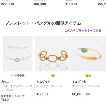
スレット
ス(小サイズ)
生石≫
フリン
¥22,000
¥66,000
¥17,600
¥35,
ブレスレット・バングルの類似アイテム
このカテゴリーをすべてみる
カヒコ
ミュゲッタ
ミュゲッタ
【カヒコ】チャリティーハワ
フープモチーフバングル
フェザーモチーフバングル
ジュブレス
¥12,100
¥11,000
新着
4.33
（
3件
）
¥660