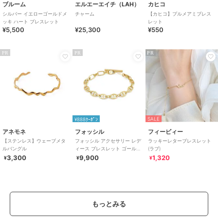
ブルーム
エルエーエイチ（LAH）
カヒコ
シルバー イエローゴールドメ
チャーム
【カヒコ】プルメアミブレス
ッキ ハート ブレスレット
レット
¥5,500
¥25,300
¥550
PR
PR
PR
SALE
¥888ｸｰﾎﾟﾝ
アネモネ
フォッシル
フィービィー
【ステンレス】ウェーブメタ
フォッシル アクセサリー レデ
ラッキーレターブレスレット
ルバングル
ィース ブレスレット ゴールド
(ラブ)
JF04759710
3,300
9,900
1,320
¥
¥
¥
もっとみる