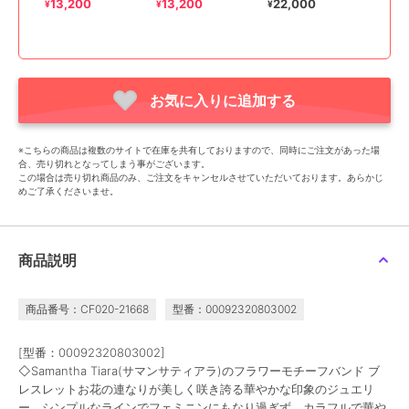
ト(レイ・スカイウォー
ト(カイロ・レン）(メン
13,200
13,200
22,000
¥
¥
¥
カ
ズ
お気に入りに追加する
※こちらの商品は複数のサイトで在庫を共有しておりますので、同時にご注文があった場
合、売り切れとなってしまう事がございます。
この場合は売り切れ商品のみ、ご注文をキャンセルさせていただいております。あらかじ
めご了承くださいませ。
商品説明
商品番号：CF020-21668
型番：00092320803002
[型番：00092320803002]
◇Samantha Tiara(サマンサティアラ)のフラワーモチーフバンド ブ
レスレットお花の連なりが美しく咲き誇る華やかな印象のジュエリ
ー。シンプルなラインでフェミニンにもなり過ぎず、カラフルで華や