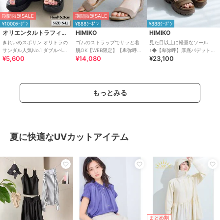
期間限定SALE
期間限定SALE
¥1000ｸｰﾎﾟﾝ
¥888ｸｰﾎﾟﾝ
¥888ｸｰﾎﾟﾝ
オリエンタルトラフィック
HIMIKO
HIMIKO
きれいめスポサン オリトラの
ゴムのストラップでサッと着
見た目以上に軽量なソール
サンダル人気No.1 ダブルベル
脱OK【WEB限定】【卑弥呼
♪◆【卑弥呼】厚底パデットサ
¥5,600
¥14,080
¥23,100
ト スポーツサンダル /42207
26SS】ゴムストラップサンダ
ンダル/661201
ル/661250
もっとみる
夏に快適なUVカットアイテム
まとめ割