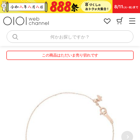
コ
ン
テ
ン
ツ
へ
何かお探しですか？
ス
キ
ッ
この商品はただいま売り切れです
プ