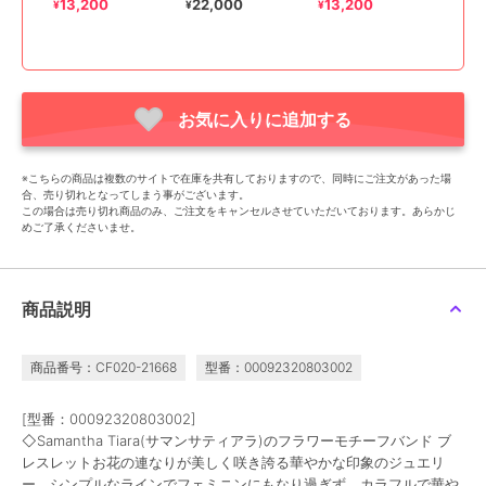
ト(レイ・スカイウォー
ト(カイロ・レン）(メン
13,200
22,000
13,200
¥
¥
¥
カ
ズ
お気に入りに追加する
※こちらの商品は複数のサイトで在庫を共有しておりますので、同時にご注文があった場
合、売り切れとなってしまう事がございます。
この場合は売り切れ商品のみ、ご注文をキャンセルさせていただいております。あらかじ
めご了承くださいませ。
商品説明
商品番号：CF020-21668
型番：00092320803002
[型番：00092320803002]
◇Samantha Tiara(サマンサティアラ)のフラワーモチーフバンド ブ
レスレットお花の連なりが美しく咲き誇る華やかな印象のジュエリ
ー。シンプルなラインでフェミニンにもなり過ぎず、カラフルで華や