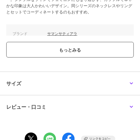
かな印象は大人かわいいデザイン。同シリーズのネックレスやリング
とセットでコーディネートするのもおすすめ。
ブランド
サマンサティアラ
ショップ
サマンサティアラ
商品カテゴリ
アクセサリー・ヘアアクセサリー
／
ブレスレット・バングル
性別タイプ
レディース
アクセサリー・ヘアアクセサリー
／
ブレスレット・バングル
サイズ
カラー
SILVER PGﾒｯｷ
サイズ
18cm
レビュー・口コミ
素材
SILVER PGﾒｯｷ×ｼﾝｾﾃｨｯｸﾋﾟﾝｸﾙﾋﾞｰ×
キュービックジルコニア
商品のお取り扱い方法
原産国
中国