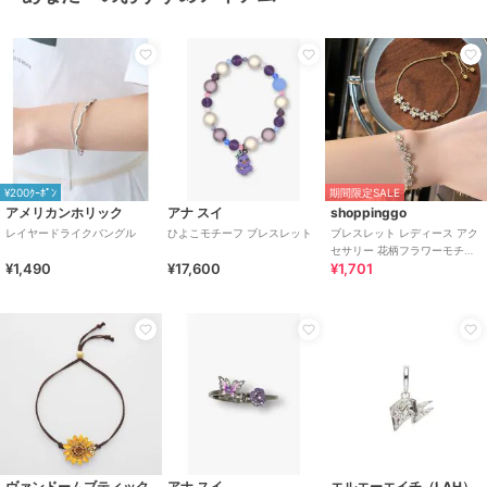
¥200ｸｰﾎﾟﾝ
期間限定SALE
アメリカンホリック
アナ スイ
shoppinggo
レイヤードライクバングル
ひよこモチーフ ブレスレット
ブレスレット レディース アク
セサリー 花柄フラワーモチー
¥1,490
¥17,600
¥1,701
フ
ヴァンドームブティック
アナ スイ
エルエーエイチ（LAH）