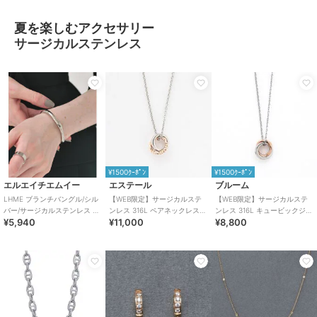
夏を楽しむアクセサリー
サージカルステンレス
¥1500ｸｰﾎﾟﾝ
¥1500ｸｰﾎﾟﾝ
エルエイチエムイー
エステール
ブルーム
LHME ブランチバングル/シル
【WEB限定】サージカルステ
【WEB限定】サージカルステ
バー/サージカルステンレス 金
ンレス 316L ペアネックレス
ンレス 316L キュービックジル
¥5,940
¥11,000
¥8,800
属アレルギー対応
（レディース）
コニア ペアネックレス（レデ
ィース）