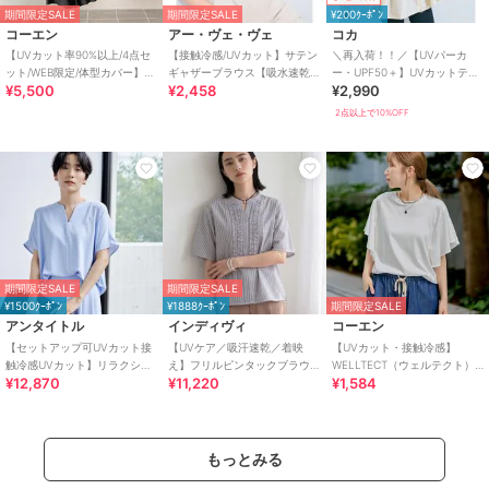
期間限定SALE
期間限定SALE
¥200ｸｰﾎﾟﾝ
コーエン
アー・ヴェ・ヴェ
コカ
【UVカット率90%以上/4点セ
【接触冷感/UVカット】サテン
＼再入荷！！／【UVパーカ
ット/WEB限定/体型カバー】シ
ギャザーブラウス【吸水速乾/
ー・UPF50＋】UVカットティ
¥5,500
¥2,458
¥2,990
ュシュ付きアソートスイムウ
イージーケア】
アードパーカー 全4色
エア（イン
2点以上で10%OFF
期間限定SALE
期間限定SALE
¥1500ｸｰﾎﾟﾝ
¥1888ｸｰﾎﾟﾝ
期間限定SALE
アンタイトル
インディヴィ
コーエン
【セットアップ可UVカット接
【UVケア／吸汗速乾／着映
【UVカット・接触冷感】
触冷感UVカット】リラクシー
え】フリルピンタックブラウ
WELLTECT（ウェルテクト）
¥12,870
¥11,220
¥1,584
キーVネックブラウス
ス
USAコットン フレアスリーブ
Tシャツ（イ
もっとみる