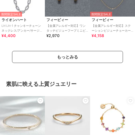
期間限定SALE
期間限定SALE
ライオンハート
フィービィー
フィービィー
LH LH-1 チャンキーチェーン
【金属アレルギー対応】ワン
【金属アレルギー対応】ステ
ネックレス/アンカー/サージカ
タッチビジューフープミニピ
ーションビジューチョーカー/
¥4,400
¥2,970
¥4,158
ルステンレス 金属アレルギー
アス ローズゴールド/サージ
サージカルステンレス/38cm
対応
カルステンレス
～43cm
もっとみる
素肌に映える上質ジュエリー