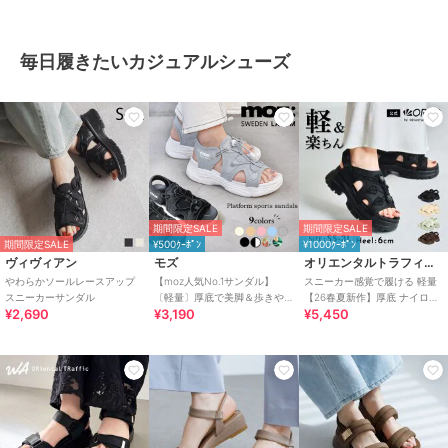
毎日履きたいカジュアルシューズ
期間限定SALE
期間限定SALE
期間限定SALE
¥500ｸｰﾎﾟﾝ
¥1000ｸｰﾎﾟﾝ
ヴィヴィアン
モズ
オリエンタルトラフィック
やわらかソールレースアップ
【moz人気No.1サンダル】
スニーカー感覚で履ける 軽量
スニーカーサンダル
〔軽量〕厚底で美脚＆歩きや
【26春夏新作】厚底 ナイロン
¥2,690
¥3,190
¥5,450
すい！疲れにくいフィット感
スポーツサンダル /OT3232
のスポーツサンダル