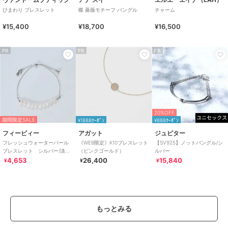
ひまわり ブレスレット
蝶 薔薇モチーフ バングル
チャーム
¥15,400
¥18,700
¥16,500
PR
PR
PR
20%OFF
期間限定SALE
¥1888ｸｰﾎﾟﾝ
¥888ｸｰﾎﾟﾝ
フィービィー
アガット
ジュピター
フレッシュウォーターパール
《WEB限定》K10ブレスレット
【SV925】ノットバングル/シ
ブレスレット シルバー/淡水
（ピンクゴールド）
ルバー
パール
4,653
26,400
15,840
¥
¥
¥
もっとみる