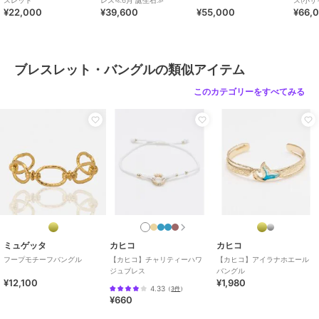
スレット
レス≪6月 誕生石≫
ス(小サ
¥22,000
¥39,600
¥55,000
¥66,
ブレスレット・バングルの類似アイテム
このカテゴリーをすべてみる
ミュゲッタ
カヒコ
カヒコ
フープモチーフバングル
【カヒコ】チャリティーハワ
【カヒコ】アイラナホエール
ジュブレス
バングル
¥12,100
¥1,980
4.33
（
3件
）
¥660