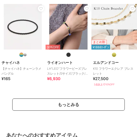
まとめ割
30%OFF
¥1888ｸｰﾎﾟﾝ
チャイハネ
ライオンハート
エルアンドコー
【チャイハネ】チェーンラメ
LH“LEO”フラワービーズブレ
K10 フラワーエクレア ブレス
バングル
スレット/Sサイズ/ブラック/ゴ
レット
¥165
¥6,930
¥27,500
ムタイプ
2点以上で10%OFF
もっとみる
あなたへのおすすめアイテム