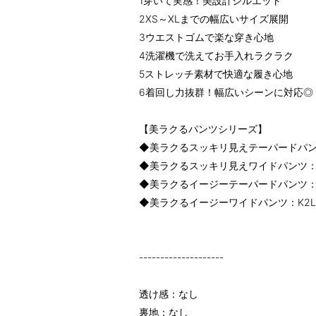
1穿いて実感！美設計シルエット
2XS～XLまでの幅広いサイズ展開
3ウエストゴムで楽な穿き心地
4洗濯機で洗えてお手入れラクラク
5ストレッチ素材で快適な履き心地
6着回し力抜群！幅広いシーンに対応◎
【美ラクるパンツシリーズ】
◆美ラクるスッキリ見えテーパードパンツ：
◆美ラクるスッキリ見えワイドパンツ：K2
◆美ラクるイージーテーパードパンツ：K2
◆美ラクるイージーワイドパンツ：K2LJA
--------------------
透け感：なし
裏地：なし