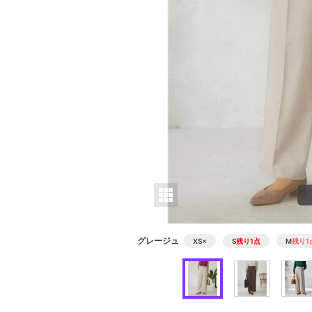
グレージュ
XS
×
S
残り1点
M
残り1