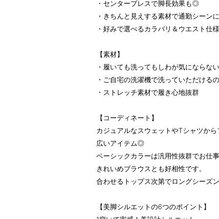
・センタープレスで脚長効果も◎
・きちんと見えする素材で通勤シーン
・好みで選べるカラバリ＆ウエスト仕
【素材】
・履いても洗ってもしわが気にならな
・ご自宅の洗濯機で洗っていただける
・ストレッチ素材で履き心地抜群
【コーディネート】
カジュアルなスウェットやTシャツから
広いアイテム◎
ベーシックカラーは汎用性抜群でお仕
きれいめブラウスとも好相性です。
合わせるトップス次第でロングシーズ
【美脚シルエットの6つのポイント】