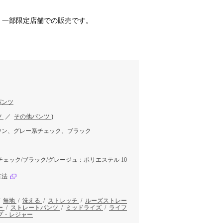
WEB・一部限定店舗での販売です。
パンツ
ツ
／
その他パンツ
)
ウン、グレー系チェック、ブラック
チェック/ブラック/グレージュ：ポリエステル 10
方法
/
無地
/
洗える
/
ストレッチ
/
ルーズストレー
ー
/
ストレートパンツ
/
ミッドライズ
/
ライフ
プ・レジャー