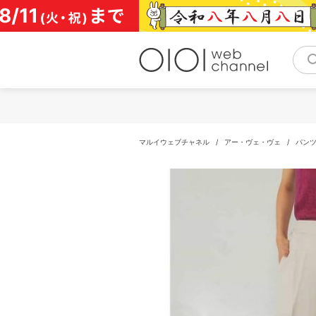
コ
ン
テ
ン
ツ
へ
ス
キ
ッ
プ
マルイウェブチャネル
/
アー・ヴェ・ヴェ
/
パン