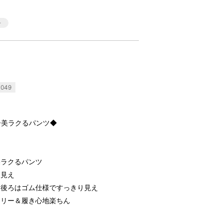
049
ー美ラクるパンツ◆
美ラクるパンツ
脚見え
ら後ろはゴム仕様ですっきり見え
フリー＆履き心地楽ちん