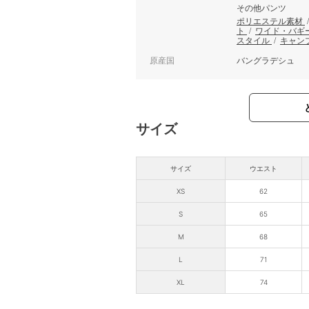
その他パンツ
ポリエステル素材
ト
/
ワイド・バギ
スタイル
/
キャン
原産国
バングラデシュ
サイズ
サイズ
ウエスト
XS
62
S
65
M
68
L
71
XL
74