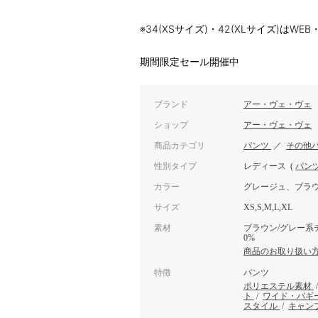
※34(XSサイズ)・42(XLサイズ)は
期間限定セール開催中
ブランド
アー・ヴェ・ヴェ
ショップ
アー・ヴェ・ヴェ
商品カテゴリ
パンツ
／
その他
性別タイプ
レディース
(
パン
カラー
グレージュ、ブラ
サイズ
XS,S,M,L,XL
素材
ブラウン/グレー系
0%
商品のお取り扱い
特徴
パンツ
ポリエステル素材
ト
/
ワイド・バギ
スタイル
/
キャン