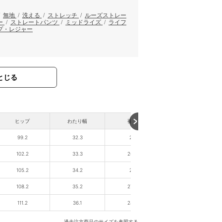
/
無地
/
洗える
/
ストレッチ
/
ルーズストレー
ー
/
ストレートパンツ
/
ミッドライズ
/
ライフ
プ・レジャー
とじる
ヒップ
わたり幅
裾幅
股下
99.2
32.3
26
62
102.2
33.3
26.3
66
105.2
34.2
27
67
108.2
35.2
27.8
68
111.2
36.1
28.5
70
過去注文商品のサイズを参照する