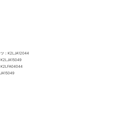
K2LJA12044
LJA15049
LFA04044
15049