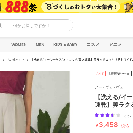
何かお探しですか？
コスメ
アニメ
KIDS＆BABY
WOMEN
MEN
ツ
/
その他パンツ
/
【洗える/イージーケア/ストレッチ/吸水速乾】美ラクるスッキリ見えワイド
SALE
期間限定セール
アー・ヴェ・ヴェ
【洗える/イー
速乾】美ラク
3.62 
3,458
￥
税込