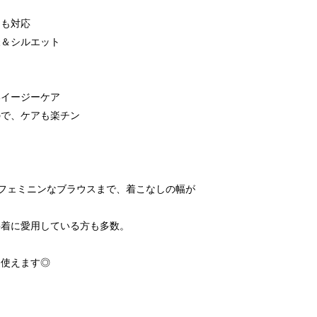
にも対応
様＆シルエット
いイージーケア
ので、ケアも楽チン
フェミニンなブラウスまで、着こなしの幅が
事着に愛用している方も多数。
ン使えます◎