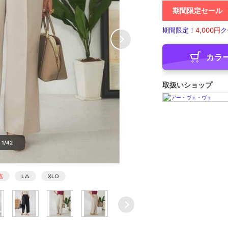
期間限定セール
期間限定！
4,000円
ク
カラ
取扱いショップ
1/42
点
L
△
XL
○