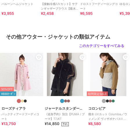
商品カテゴリ
アウター・ジャケット・コート
バルーンヘムジャケット
【接触冷感/UVカット】サテ
ドロストフーディーロングコ
ゆるロ
／
その他アウター・ジャケット
ンギャザーブラウス【吸水速
ート
¥3,955
¥2,458
¥6,595
¥5,3
乾/イージーケア】
性別タイプ
レディース
アウター・ジャケット・コート
／
その他アウター・ジャケット
カラー
ベージュ、ダークグレー
その他アウター・ジャケットの類似アイテム
サイズ
S,M,L
このカテゴリーをすべてみる
素材
ベージュ/ダークグレー：表地 ナ
イロン 88% ポリウレタン 12% 裏
地 ポリエステル
商品のお取り扱い方法
特徴
アウター・ジャケット・コート
ナイロン
/
ポリエステル素材
/
50%OFF
無地
/
ショート丈
/
長袖
/
ライ
¥888ｸｰﾎﾟﾝ
期間限定SALE
フスタイル
/
キャンプ・レジャー
/
ストレート
ローズティアラ
ジャーナルスタンダード レリューム
コロンビア
バックティアードフーディコ
《追加予約》別注【PUMA / プ
撥水 UVカット Columbia／ウ
その他アウター・ジャケット
ート
ーマ】T7JKT
ィメンズ ヴィザボナパスII ジ
ナイロン
/
ポリエステル素材
/
¥13,750
¥14,850
¥8,580
ャケット／コロンビア
予約
無地
/
ショート丈
/
長袖
/
ライ