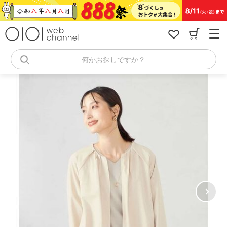
コ
ン
テ
ン
ツ
へ
何かお探しですか？
ス
キ
ッ
プ