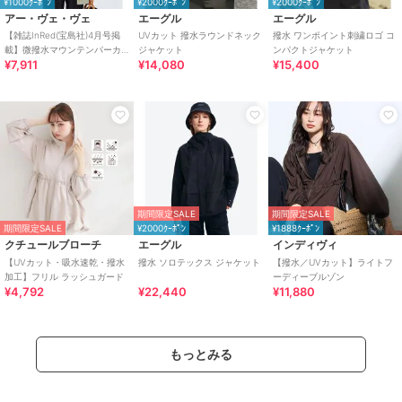
¥1000ｸｰﾎﾟﾝ
¥2000ｸｰﾎﾟﾝ
¥2000ｸｰﾎﾟﾝ
アー・ヴェ・ヴェ
エーグル
エーグル
【雑誌InRed(宝島社)4月号掲
UVカット 撥水ラウンドネック
撥水 ワンポイント刺繍ロゴ コ
載】微撥水マウンテンパーカ
ジャケット
ンパクトジャケット
¥7,911
¥14,080
¥15,400
ー
期間限定SALE
期間限定SALE
期間限定SALE
¥2000ｸｰﾎﾟﾝ
¥1888ｸｰﾎﾟﾝ
クチュールブローチ
エーグル
インディヴィ
【UVカット・吸水速乾・撥水
撥水 ソロテックス ジャケット
【撥水／UVカット】ライトフ
加工】フリル ラッシュガード
ーディーブルゾン
¥4,792
¥22,440
¥11,880
もっとみる