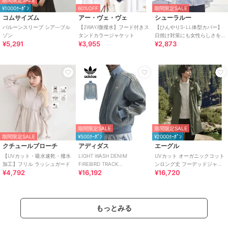
¥1000ｸｰﾎﾟﾝ
60%OFF
期間限定SALE
コムサイズム
アー・ヴェ・ヴェ
シューラルー
バルーンスリーブ シア―ブル
【2WAY/微撥水】フード付きス
【ひんやりS-LL体型カバー】
ゾン
タンドカラージャケット
日焼け対策にも女性らしさを
¥5,291
¥3,955
¥2,873
UVカットペプラムパーカ
期間限定SALE
期間限定SALE
期間限定SALE
¥500ｸｰﾎﾟﾝ
¥2000ｸｰﾎﾟﾝ
クチュールブローチ
アディダス
エーグル
【UVカット・吸水速乾・撥水
LIGHT WASH DENIM
UVカット オーガニックコット
加工】フリル ラッシュガード
FIREBIRD TRACK
ンロング丈 フーデッドジャケ
¥4,792
¥16,192
¥16,720
TOP【DC091】 KS4970
ット
もっとみる