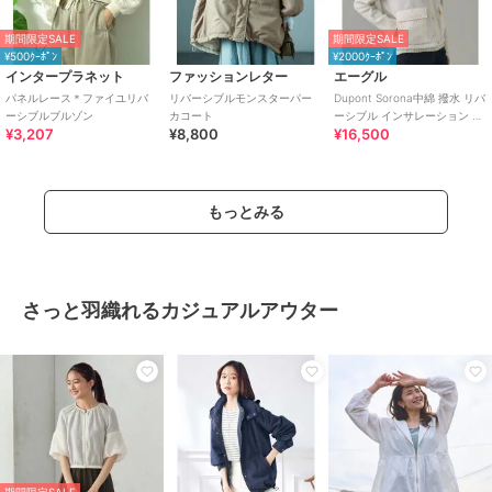
期間限定SALE
期間限定SALE
¥500ｸｰﾎﾟﾝ
¥2000ｸｰﾎﾟﾝ
インタープラネット
ファッションレター
エーグル
パネルレース＊ファイユリバ
リバーシブルモンスターパー
Dupont Sorona中綿 撥水 リバ
ーシブルブルゾン
カコート
ーシブル インサレーション キ
¥3,207
¥8,800
¥16,500
ルティングボアベスト
もっとみる
さっと羽織れるカジュアルアウター
期間限定SALE