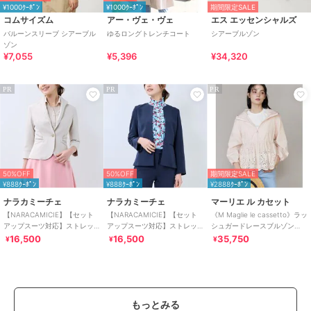
¥1000ｸｰﾎﾟﾝ
¥1000ｸｰﾎﾟﾝ
期間限定SALE
コムサイズム
アー・ヴェ・ヴェ
エス エッセンシャルズ
バルーンスリーブ シアーブル
ゆるロングトレンチコート
シアーブルゾン
ゾン
¥7,055
¥5,396
¥34,320
PR
PR
PR
50%OFF
50%OFF
期間限定SALE
¥888ｸｰﾎﾟﾝ
¥888ｸｰﾎﾟﾝ
¥2888ｸｰﾎﾟﾝ
ナラカミーチェ
ナラカミーチェ
マーリエ ル カセット
【NARACAMICIE】【セット
【NARACAMICIE】【セット
《M Maglie le cassetto》ラッ
アップスーツ対応】ストレッ
アップスーツ対応】ストレッ
シュガードレースブルゾン
チダブルクロススタンドカラ
チダブルクロスノーカラージ
《UVカット・撥水加工》
16,500
16,500
35,750
¥
¥
¥
ージャケット
ャケット
もっとみる