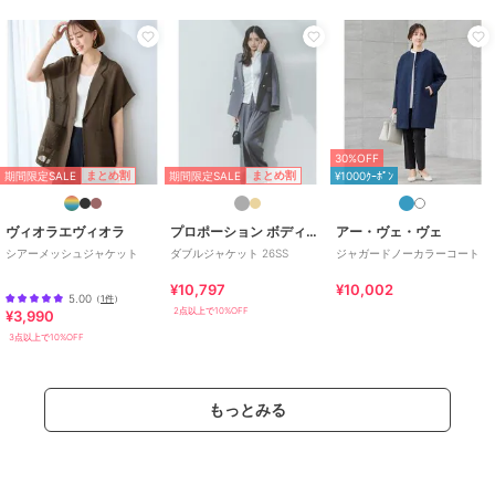
フスタイル
/
キャンプ・レジャー
/
ストレート
原産国
中国
30%OFF
期間限定SALE
期間限定SALE
まとめ割
まとめ割
¥1000ｸｰﾎﾟﾝ
ヴィオラエヴィオラ
プロポーション ボディドレッシング
アー・ヴェ・ヴェ
シアーメッシュジャケット
ダブルジャケット 26SS
ジャガードノーカラーコート
¥10,797
¥10,002
5.00
（
1件
）
2点以上で10%OFF
¥3,990
3点以上で10%OFF
もっとみる