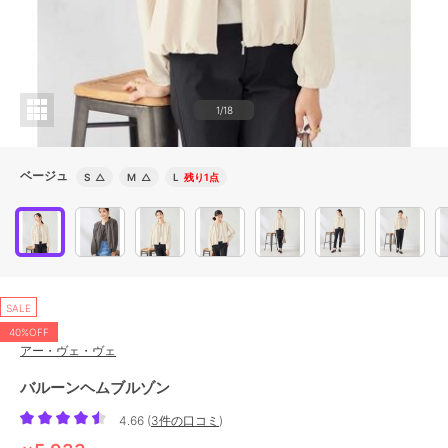
1/18
ベージュ
S
△
M
△
L
残り1点
SALE
40%OFF
アー・ヴェ・ヴェ
バルーンヘムブルゾン
4.66
(
3件の口コミ
)