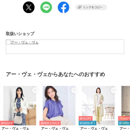
光沢感：なし
生地の厚さ：ふつう
--------------------
取扱いショップ
≪お気に入り登録機能の使い方≫
■商品のお気に入り登録（ハートマークをクリック）
再入荷通知や値下げ等、お得なご案内を受けることができます。
--------------------
アー・ヴェ・ヴェからあなたへのおすすめ
※商品画像は、光の当たり具合やパソコンなどの閲覧環境により
実際の色味と異なって見える場合がございます。
商品の色味の目安は商品単体の画像をご参照ください。
ブランド
アー・ヴェ・ヴェ
60%OFF
70%OF
ショップ
アー・ヴェ・ヴェ
60%OFF
期間限定SALE
¥1000ｸｰﾎﾟﾝ
¥1000ｸ
アー・ヴェ・ヴェ
アー・ヴェ・ヴェ
アー・ヴェ・ヴェ
アー