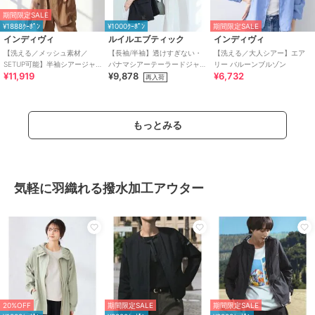
期間限定SALE
¥1888ｸｰﾎﾟﾝ
¥1000ｸｰﾎﾟﾝ
期間限定SALE
インディヴィ
ルイルエブティック
インディヴィ
【洗える／メッシュ素材／
【長袖/半袖】透けすぎない・
【洗える／大人シアー】エア
SETUP可能】半袖シアージャ
パナマシアーテーラードジャ
リー バルーンブルゾン
¥11,919
¥9,878
¥6,732
ケット
ケット
再入荷
もっとみる
気軽に羽織れる撥水加工アウター
20%OFF
期間限定SALE
期間限定SALE