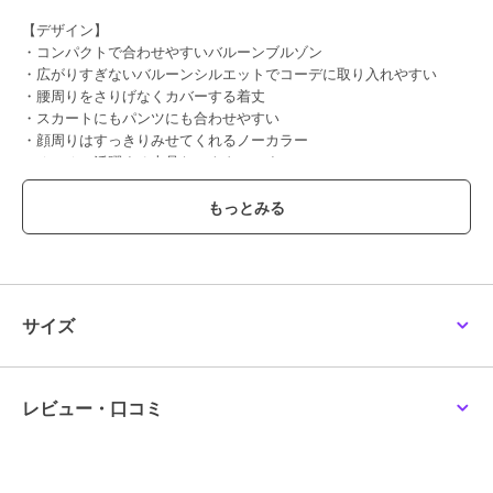
【デザイン】
・コンパクトで合わせやすいバルーンブルゾン
・広がりすぎないバルーンシルエットでコーデに取り入れやすい
・腰周りをさりげなくカバーする着丈
・スカートにもパンツにも合わせやすい
・顔周りはすっきりみせてくれるノーカラー
・オンオフ活躍する上品なアウターです
【素材】
・パウダータッチな柔らかい肌触り
・しわになりずらいポリエステル素材
【コーディネート】
ON・OFF兼用でスタイリングに馴染む一着です。
サイズ
パンツやスカート、ワンピースまで幅広いアイテムと好相性。
季節の変わり目にマストな軽羽織りとして活躍します。
--------------------
レビュー・口コミ
透け感：なし
裏地：あり
伸縮性：裾のみあり