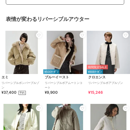
表情が変わるリバーシブルアウター
期間限定SALE
¥500ｸｰﾎﾟﾝ
¥888ｸｰﾎﾟﾝ
エミ
ブルーイースト
クロエンス
リバーシブルボンバーブルゾ
リバーシブルボアムートンコ
リバーシブルボアブルゾン
ン
ート
¥37,400
¥9,900
¥15,246
予約